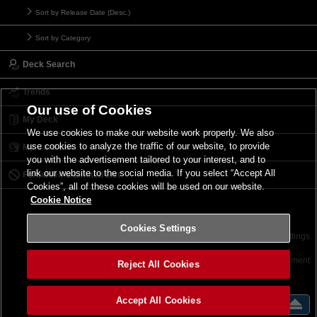
Sort by Release Date (Desc.)
Sort by Category
Deck Search
Trends
Our use of Cookies
My Deck
We use cookies to make our website work properly. We also
use cookies to analyze the traffic of our website, to provide
My Card List
you with the advertisement tailored to your interest, and to
link our website to the social media. If you select “Accept All
Forbidden & Limited List
Cookies”, all of these cookies will be used on our website.
Cookie Notice
Cookies Settings
Contact
Terms of Use
Terms of Use
Cookies Settings
©2026 Konami Digital Entertainment
Reject All Cookies
Accept All Cookies