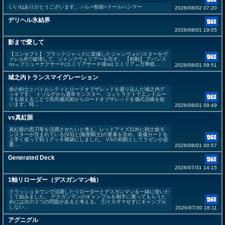
いいねありがとうございます。 ハレ+咎姫+ドールハンマー
2026/08/02 07:20
デリヘル氷結界
2026/08/01 19:05
影まで愛して
【コンセプト】 ブラックジャックに装備したジャンウォ/バスターをヴ
ァレルRで破壊して、ジャンクウォリアーを出す。 【初動】 アバンス
ns→ブリューナクサーチ(エミリアサーチ後ss) エミリア→万華鏡...
2026/08/01 09:51
城之内トランスマイグレーション
炎の剣士とバトルシティとロードオブザレッドを盛り込んだ城之内デ
ッキです。 イゾルデから通常モンスター、コントラクトでエンドルー
ラを加えることで高尚儀式術からロードオブザレッドを儀式召喚を狙
います。時...
2026/08/01 09:49
vs真紅眼
真紅眼の黒刃竜を活躍させたいと考え、レッドアイズ以外に戦士族モ
ンスターが含まれている[VS]と[焔聖騎士]の要素を含め、装備カードを
上手く使って戦うデッキ構築にしました。 VSの初動としてラゼンが必
要...
2026/08/01 00:57
Generated Deck
2026/07/31 14:15
1軸リローダー（デスガンマン軸）
クラッシュタウンで活躍したリローダーとデスガンマンを一緒に使いた
くて組みました。 デスガンマンのギャンブルを相手に乗ってもらうた
めには次の２つの問題があると考える。 ①イカサマせずにギャンブル
しない...
2026/07/30 18:11
アグニグル