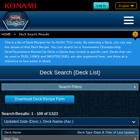
Log in
English
?
HOME
»
Deck Search Results
This is a list of Deck Recipes for Yu-Gi-Oh! TCG cards. By selecting a Deck, you can see
the details of that Deck Recipe. You can search for a Tournament Championship
Deck/Tournament Runner-Up Deck or Decks that contain a specific card. Decks that can
be used in DUEL LINKS and MASTER DUEL are also registered here; use them as a
reference to fare better in Duels.
Deck Search (Deck List)
Search Filters
∧
Download Deck Recipe Form
Search Results: 1 - 100 of 3,523
Deck Name
Deck Type /Date & Time of Last Update:
Deck Type
∨