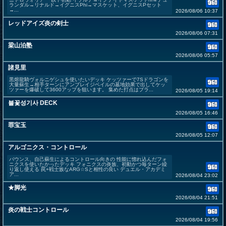
ランダル→リナルド→イグニスPhi→マスケット、イグニスPセット
→...
2026/08/06 10:37
レッドアイズ炎の剣士
2026/08/06 07:31
梁山泊塾
2026/08/06 05:57
諸見里
黒熔龍騎ヴォルニゲシュを使いたいデッキ ケッツァーで7Sドラゴンを
大量蘇生→相手ターンにアンブレイジベイルの墓地効果で出してケッ
ツァーを爆破して3600アップを狙います。 集めた打点はブラ...
2026/08/05 19:14
불꽃성기사 DECK
2026/08/05 16:46
罪宝玉
2026/08/05 12:07
アルゴニクス・コントロール
バウンス、自己蘇生によるコントロール向きの 性能に惚れ込んだフォ
ニクスを使いたかったデッキ フォニクスの炎族、初動かつ毎ターン繰
り返し使える 罠+戦士族なARG☆Sと相性の良い デュエル・アカデミ
ア...
2026/08/04 23:02
★脚光
2026/08/04 21:51
炎の戦士コントロール
2026/08/04 19:56