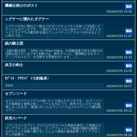
機械仕掛けのポスト
2026/07/25 23:06
シグナーに憧れたダグナー
シグナーの方に憧れた一般モブがダークチューナーを拾って自認シグ
ナーとなるデッキです。 二枚のイグナイトから初ターンでカタストロ
ーグとライブラの魔法秤を揃えてシューティングスターを出せるよう
に組んでお...
2026/07/25 21:07
紙の騎士団
【紙の騎士団】 「ARG☆SーGiant Killing」の召喚効果で好きな騎士の
召喚を狙うデッキです‼︎ 初動では、相手ターンに「魔導騎士ギルティ
ア・ソウルスピア」を召喚する準備を行います。 （...
2026/07/25 19:33
炎王の剣士
2026/07/25 16:35
ｾﾌﾞﾝｽ・ｱﾗｳﾝﾄﾞ〈七剣焔卓〉
5949
2026/07/25 09:57
セブンソード
セブンソードウォリアーが使いたくて組んだデッキです。 セブンソー
ドが焔聖剣と相性が良く、バーンを与えつつ、相手のモンスターを破
壊しまくれます。 墓地に行ったセブンソードはブルズアインで魔法罠
ゾーン...
2026/07/25 09:12
妖光スパーク
《デッキコンセプト》 デビルズサモナーから咎姫を蘇生して咎姫から
ディアブロッケンを蘇生し、ディアブロッケンで咎姫の制約を解除し
ながらリンク召喚へ繋げることにより咎姫の墓地効果＋ディアブロッ
ケンの効果で...
2026/07/25 08:04