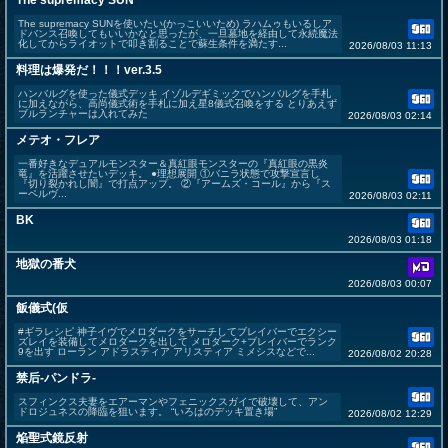
The supremacy SUN
The supremacy SUNを使いたい(かっこいいため) ラハムゥもいるしア
ドバンス召喚してもいいかなと思ったが、一旦墓地を経由して永続魔法
化してからライオットで叩き割ることで蘇生条件を満たす...
2026/08/03 11:13
料理は爆発だ！！！ver.3.5
ハンバルグを使った儀式デッキ イゾルデギミックでハンバルグを手札
に加えながら、高尚儀式術を手札に加え星8儀式召喚をする とりあえず
ブルランチャーは入れてみた
2026/08/03 02:14
メテオ・フレア
一番好きなデュアルモンスター＆真紅眼モンスターの『真紅眼の黒炎
竜』を活躍させたいデッキ。 ●理想展開 ①バニラ状態で攻撃宣言し
『切り裂かれし闇』で打点アップ。 ②『アームズ・コール』から『ス
ーペルヴ...
2026/08/03 02:11
BK
2026/08/03 01:18
地獄の番犬
2026/08/03 00:07
飯儀式(仮
#ギラレシピ 神子イヴでメロダークをサーチしてブレイバーでエクシー
ズレイを装備してメロダークを出して メロダーク+ブレイバーでランク
9を出す ローラン アドラスティア アリスティア ミメシスなどで...
2026/08/02 20:28
禁后-パンドラ-
スフィンクス夫妻をエアーマンやフェニックスガイで破壊して、アン
ドロジュネスの降臨を狙います。 “いろはのデッキ置き場”
2026/08/02 12:29
焔聖式鏡反射