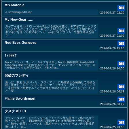
Mix Match 2
Just waiting add w:p
2026/07/27 02:25
My New Gear……
ガイアを送りつけてレベルが7上がる状況を整え、ギアギアチェンジで
ランク10を作りまくるデッキ ランク10が尽きたらそのまま場に残った
ギアギアを使ってギアギアンカーorギアギアタッカーで盤面捲りを狙
う...
2026/07/27 01:06
Red-Eyes Genesys
2026/07/26 15:28
†7892†
No.78 ナンバーズ・アーカイブを活用し No.92 偽骸神龍Heart-edrtH
Dragonを確定でX召喚するデッキです！ ナンバーズアーカイブは、自
分のEXデッキを相手が選び、それがNo....
2026/07/26 10:55
発破のフレディ
葉っぱ一枚あればいい リーフフェアリーに焔聖騎士を装備して爆破を
繰り返すビートバーンデッキ アーマードエクシーズでリーフフェアリ
ーを戦士族に変更することで条件を達成させます のつもりだったけ
ど、変...
2026/07/26 06:13
Flame Swordsman
2026/07/26 00:22
タスク ACT３
グランドタスク・ドラゴンを中心にドラゴン族を毎ターン出力させて
戦うデッキです。 四花繚乱から聖騎士または守護騎士と天球を蘇生
し、騎士の効果でリリースして墓地とデッキからドラゴン族を特殊召
喚します。 ま...
2026/07/25 23:58