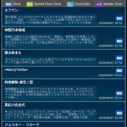
Deck
Speed Duel Deck
DuelLinks
Master Duel
タフマン
事の発端: イゾルデからサーチしたタフネスは 墓地経由で出せると知っ
たこと。 内容: 「このターン、自分はこの効果で手札に加えたカード
及びその同名カードの効果の発動ができない。」 をタフネスの名称...
2026/08/07 08:51
神聖円卓領域
絢爛たる騎士たちの物語が紡がれる！ 聖騎士、焔聖騎士を採用したロ
マン型聖騎士です！(聖騎士ジャンヌ等は残念ながら除外) 一番最初に目
指すのはシャルル大帝、その後は聖騎士エクストラモンスター達で戦
いつつ...
2026/08/07 07:59
善き終末を
ダークシティからダッシュガイを混ぜてイゾルデを作りセランorセラン
ディアに触りGMXに繋げていくデッキ
2026/08/07 07:56
>Nier@Yorha<
2026/08/07 05:44
拘束解除-虚空ノ型
拘束解除がコストでギアフリードをリリースするため、ダイヤモンド
ガイで拘束解除を発動すると何もないところからネイキッドギアフリ
ードが出ます。 D-HERO強化が来てドミネイトガイ＋ダイヤモンドガ
イが揃い...
2026/08/07 05:16
真紅の化合式
#いなごいちえ 「レッドアイズ」カードと「化合獣」カードの、デュア
ルモンスターを中心としたカードで戦います。 「流星竜メテオ・ブラ
ック・ドラゴン」や「真紅眼の鎧旋」の効果を使い、墓地では通...
2026/08/07 04:38
ジェスター・ リロード