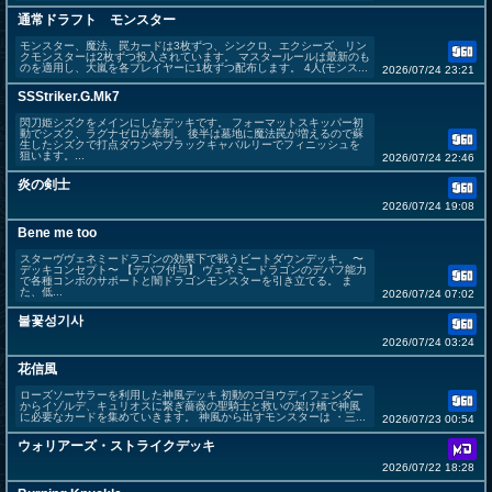
通常ドラフト モンスター
モンスター、魔法、罠カードは3枚ずつ、シンクロ、エクシーズ、リン
クモンスターは2枚ずつ投入されています。 マスタールールは最新のも
のを適用し、大嵐を各プレイヤーに1枚ずつ配布します。 4人(モンス...
2026/07/24 23:21
SSStriker.G.Mk7
閃刀姫シズクをメインにしたデッキです。 フォーマットスキッパー初
動でシズク、ラグナゼロが牽制。 後半は墓地に魔法罠が増えるので蘇
生したシズクで打点ダウンやブラックキャバルリーでフィニッシュを
狙います。...
2026/07/24 22:46
炎の剣士
2026/07/24 19:08
Bene me too
スターヴヴェネミードラゴンの効果下で戦うビートダウンデッキ。 〜
デッキコンセプト〜 【デバフ付与】 ヴェネミードラゴンのデバフ能力
で各種コンボのサポートと闇ドラゴンモンスターを引き立てる。 ま
た、低...
2026/07/24 07:02
불꽃성기사
2026/07/24 03:24
花信風
ローズソーサラーを利用した神風デッキ 初動のゴヨウディフェンダー
からイゾルデ、キュリオスに繋ぎ薔薇の聖騎士と救いの架け橋で神風
に必要なカードを集めていきます。 神風から出すモンスターは ・三...
2026/07/23 00:54
ウォリアーズ・ストライクデッキ
2026/07/22 18:28