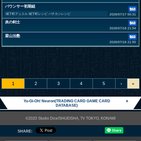
バウンサー初期組
城下町デュエル 城下町レシピ バチカンレシピ
2026/07/17 00:31
炎の剣士
2026/07/16 21:54
梁山泊塾
2026/07/16 21:50
1
2
3
4
5
›
»
Yu-Gi-Oh! Neuron(TRADING CARD GAME CARD
∧
DATABASE)
©2020 Studio Dice/SHUEISHA, TV TOKYO, KONAMI
SHARE: