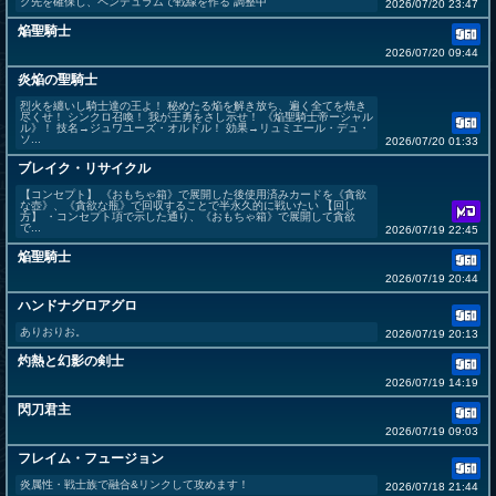
ク先を確保し、ペンデュラムで戦線を作る 調整中
2026/07/20 23:47
焔聖騎士
2026/07/20 09:44
炎焔の聖騎士
烈火を纏いし騎士達の王よ！ 秘めたる焔を解き放ち、遍く全てを焼き
尽くせ！ シンクロ召喚！ 我が王勇をさし示せ！ 《焔聖騎士帝ーシャル
ル》！ 技名→ジュワユーズ・オルドル！ 効果→リュミエール・デュ・
ソ...
2026/07/20 01:33
ブレイク・リサイクル
【コンセプト】 《おもちゃ箱》で展開した後使用済みカードを《貪欲
な壺》、《貪欲な瓶》で回収することで半永久的に戦いたい 【回し
方】 ・コンセプト項で示した通り、《おもちゃ箱》で展開して貪欲
で...
2026/07/19 22:45
焔聖騎士
2026/07/19 20:44
ハンドナグロアグロ
ありおりお。
2026/07/19 20:13
灼熱と幻影の剣士
2026/07/19 14:19
閃刀君主
2026/07/19 09:03
フレイム・フュージョン
炎属性・戦士族で融合&リンクして攻めます！
2026/07/18 21:44