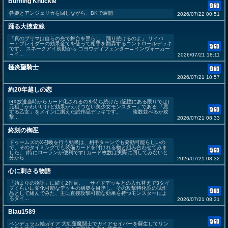
Burning Knuckle
咎姫とアンジェリカを回しながら、BKで展開
2026/07/22 00:51
踊る大捜査線
「真のプリマは自らの光で舞台を照らし、踊り続けるのよ」 サイバ
ー・ブレイダーの効果全てを使って相手を翻弄するコントロールデッキ
です。 スネークアイ初動から ゴヨウディフェンダー→インヴォーカー
→イ...
2026/07/21 18:11
極炎聖騎士
2026/07/21 10:57
約20年越しの恋
GX放送当時からカード化されるのを待ち続けた (記憶にある限りでは)
元祖「かわいいけど効果がえげつない美少女モンスター」である 「恋
する乙女」をメインに据えた試作品デッキです。 複数並べるか攻
撃...
2026/07/21 08:33
終刻の御巫
ドゥームズのX召喚を行う効果は、相手ターンでも発動可能らしいの
で、そのタイミングでも装備カードを付けれる物と組み合わせてみま
した。 (特にローランが便利です) カード枚数は実際に回してみないと
分から...
2026/07/21 08:32
心に刺さる物語
「始まりの物語」に続く2作目。 サイドデッキとの入れ替えで3タイ
プくらいに変化可能なデッキの構築を目指し、その攻撃特化型の試作
品として組んでみた、主に直接攻撃可能な効果を持つモンスターによ
るダイ...
2026/07/21 08:31
Blau1589
ペンデュラム軸ガイア 大紅蓮魔闘士でガイアセイバーを蘇生してリン