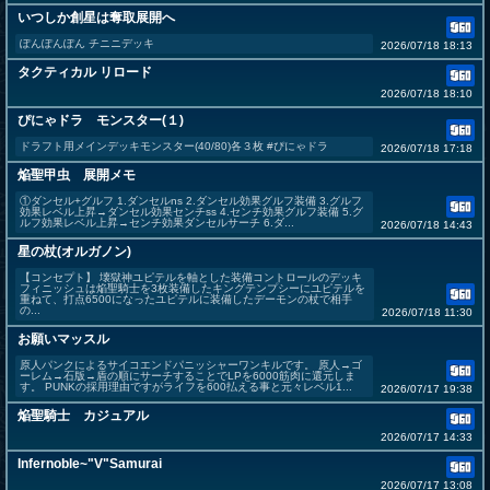
いつしか創星は奪取展開へ
ぽんぽんぽん チニニデッキ
2026/07/18 18:13
タクティカル リロード
2026/07/18 18:10
ぴにゃドラ モンスター(１)
ドラフト用メインデッキモンスター(40/80)各３枚 #ぴにゃドラ
2026/07/18 17:18
焔聖甲虫 展開メモ
①ダンセル+グルフ 1.ダンセルns 2.ダンセル効果グルフ装備 3.グルフ
効果レベル上昇→ダンセル効果センチss 4.センチ効果グルフ装備 5.グ
ルフ効果レベル上昇→センチ効果ダンセルサーチ 6.ダ...
2026/07/18 14:43
星の杖(オルガノン)
【コンセプト】 壊獄神ユピテルを軸とした装備コントロールのデッキ
フィニッシュは焔聖騎士を3枚装備したキングテンプシーにユピテルを
重ねて、打点6500になったユピテルに装備したデーモンの杖で相手
の...
2026/07/18 11:30
お願いマッスル
原人パンクによるサイコエンドパニッシャーワンキルです。 原人→ゴ
ーレム→石版→盾の順にサーチすることでLPを6000筋肉に還元しま
す。 PUNKの採用理由ですがライフを600払える事と元々レベル1...
2026/07/17 19:38
焔聖騎士 カジュアル
2026/07/17 14:33
Infernoble~"V"Samurai
2026/07/17 13:08