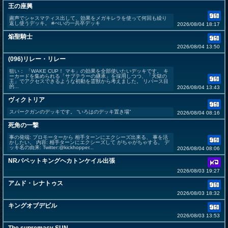
王の座興
粛声でシャスマティス出して、効果をメガキレラを使って何回も繰り
返し使うデッキ。 #ぺいの一兵卒デッキ
2026/08/04 18:17
焔聖騎士
2026/08/04 13:50
(096)リレー・リレー
狙い： 「WAKE CUP！ マキ」の効果を全部使いたいデッキです。 キ
ーカードを集められる「サブテラーの継承」を採用しつつ、「天獄の
王」でアクセスできるような初動を霊獣から考えました。 リバース目
的...
2026/08/04 13:43
ヴィクトリア
スパークガンのデッキです。 “いろはのデッキ置き場”
2026/08/04 08:16
死角の一撃
事の発端: プロモーターから 相手ターンにエクシーズ出来る、 事を活
かしたい。 内容: 相手ターンにエクシーズして がちゃがちゃする。 デ
ッキ名の由来: Twitter:@kickhopper...
2026/08/04 08:06
NRパペットキングヘカトンケイル出張
2026/08/03 19:27
アムド・レナトゥス
2026/08/03 18:32
キングオブデビル
2026/08/03 13:53