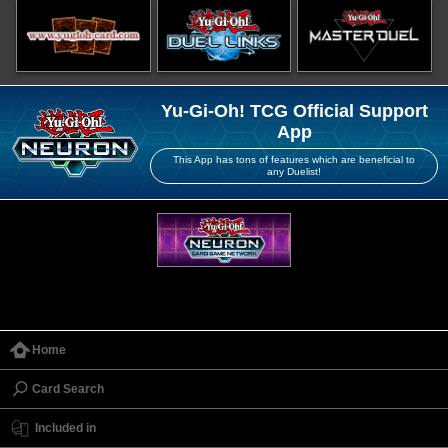
Yu-Gi-Oh! TCG Official Support
App
This App has tons of features which are beneficial to
any Duelist!
Home
Card Search
Included in