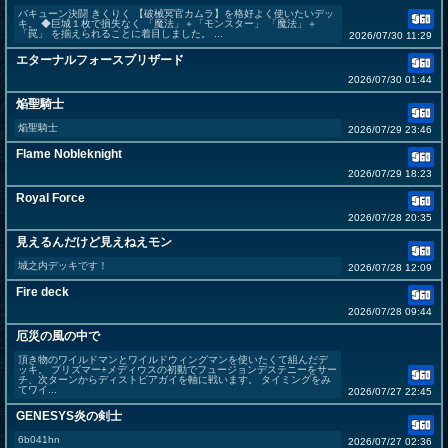
バキューン決闘 きくりく 【破械冥官カムラ】を格好よく使いたいデッ
キ。 ◆巨城１枚で損失なく 「魔法」＋「モンスター」 「魔法」＋
「罠」 を揃えられることに着目しました。 ...
2026/07/30 11:29
エターナルフォースブリザード
2026/07/30 01:44
焔聖騎士
焔聖騎士
2026/07/29 23:46
Flame Nobleknight
2026/07/29 18:23
Royal Force
2026/07/28 20:35
見えるんだけど見えねえモン
城之内デッキです！
2026/07/28 12:09
Fire deck
2026/07/28 09:44
厄災の風の中で
頂き物のワイルドマンとワイルドウィングマンを使いたくて組んだデ
ッキ。 プリズマー+メディウスの初動でフュージョンデステニーをサー
チ、次ターンからディストピアガイを軸に戦います。 タイミングをみ
てワイ...
2026/07/27 22:45
GENESYS炎の剣士
6b041hn
2026/07/27 02:36