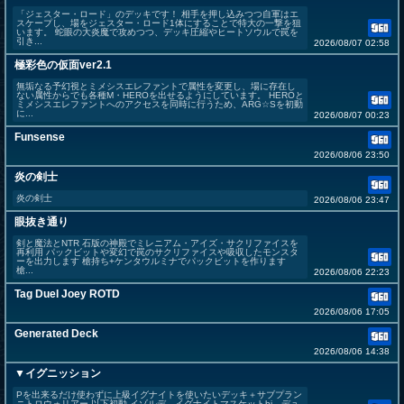
「ジェスター・ロード」のデッキです！ 相手を押し込みつつ自軍はエ
スケープし、場をジェスター・ロード1体にすることで特大の一撃を狙
います。 蛇眼の大炎魔で攻めつつ、デッキ圧縮やヒートソウルで罠を
引き...
2026/08/07 02:58
極彩色の仮面ver2.1
無垢なる予幻視とミメシスエレファントで属性を変更し、場に存在し
ない属性からでも各種M・HEROを出せるようにしています。 HEROと
ミメシスエレファントへのアクセスを同時に行うため、ARG☆Sを初動
に...
2026/08/07 00:23
Funsense
2026/08/06 23:50
炎の剣士
炎の剣士
2026/08/06 23:47
眼抜き通り
剣と魔法とNTR 石版の神殿でミレニアム・アイズ・サクリファイスを
再利用 パックビットや変幻で罠のサクリファイスや吸収したモンスタ
ーを出力します 槍持ち+ケンタウルミナでパックビットを作ります
槍...
2026/08/06 22:23
Tag Duel Joey ROTD
2026/08/06 17:05
Generated Deck
2026/08/06 14:38
▼イグニッション
Pを出来るだけ使わずに上級イグナイトを使いたいデッキ＋サブプラン
ニトロウォリアー 以下初動 イゾルデ→イグナイトマスケットhi→デュ