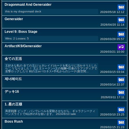
Dragonmaid And Generaider
this is my dragonmaid deck
2026/05/18 12:12
Generaider
2026/04/20 11:14
Level 9: Boss Stage
Wins: 2 Losses: 5
2026/03/29 05:57
Artifact/K9/Generaider
2026/03/21 10:00
全ての王活
王好きな私の 全ての王(ジェネレイド)カードを私なりに活かそうとした
ら‘こう’なりました！ 王と王トークン+王の報酬+狂奏のラプソディアで
攻撃ロックしたり 剣の王orバロネス+手札からのシーナ(亜空間...
2026/03/15 03:04
제너레이드
2026/03/14 22:37
デッキ16
2026/03/11 17:11
1. 星の王様
異星戦隊 ビッグ・バンでレベルを変動させながら、ギャラクシークィ
ーンズライトで9以外のXを狙います。 2024/8/10 taiki
2026/03/10 23:25
Boss Rush
2026/02/15 21:23