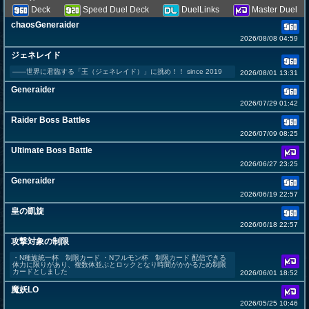
Deck
Speed Duel Deck
DuelLinks
Master Duel
chaosGeneraider
2026/08/08 04:59
ジェネレイド
――世界に君臨する「王（ジェネレイド）」に挑め！！ since 2019
2026/08/01 13:31
Generaider
2026/07/29 01:42
Raider Boss Battles
2026/07/09 08:25
Ultimate Boss Battle
2026/06/27 23:25
Generaider
2026/06/19 22:57
皇の凱旋
2026/06/18 22:57
攻撃対象の制限
・N種族統一杯 制限カード ・Nフルモン杯 制限カード 配信できる
体力に限りがあり、複数体並ぶとロックとなり時間がかかるため制限
カードとしました
2026/06/01 18:52
魔妖LO
2026/05/25 10:46