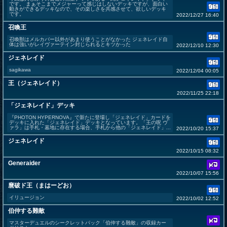
です。 まぁそこまでメジャーって感じはしないデッキですが、面白い
動きができるデッキなので、その楽しさを共感させて、欲しいデッキ
です。
2022/12/27 16:40
召喚王
召喚獣はメルカバー以外があまり使うことがなかった ジェネレイド自
体は強いがレイヴァーテイン封じられるとキツかった
2022/12/10 12:30
ジェネレイド
sagikawa
2022/12/04 00:05
王（ジェネレイド）
2022/11/25 22:18
「ジェネレイド」デッキ
『PHOTON HYPERNOVA』で新たに登場し「ジェネレイド」カードを
デッキに入れた「ジェネレイド」デッキとなっています。「王の呪 ヴ
ァラ」は手札・墓地に存在する場合、手札から他の「ジェネレイド」...
2022/10/20 15:37
ジェネレイド
2022/10/15 08:32
Generaider
2022/10/07 15:56
麿破ド王（まはーどお）
イリュージョン
2022/10/02 12:52
伯仲する難敵
マスターデュエルのシークレットパック「伯仲する難敵」の収録カー