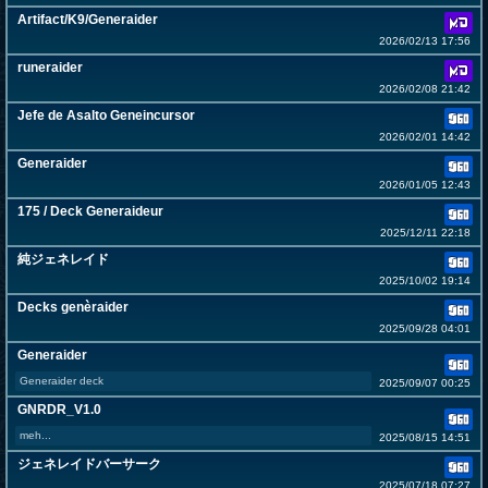
Artifact/K9/Generaider
2026/02/13 17:56
runeraider
2026/02/08 21:42
Jefe de Asalto Geneincursor
2026/02/01 14:42
Generaider
2026/01/05 12:43
175 / Deck Generaideur
2025/12/11 22:18
純ジェネレイド
2025/10/02 19:14
Decks genèraider
2025/09/28 04:01
Generaider
Generaider deck
2025/09/07 00:25
GNRDR_V1.0
meh...
2025/08/15 14:51
ジェネレイドバーサーク
2025/07/18 07:27