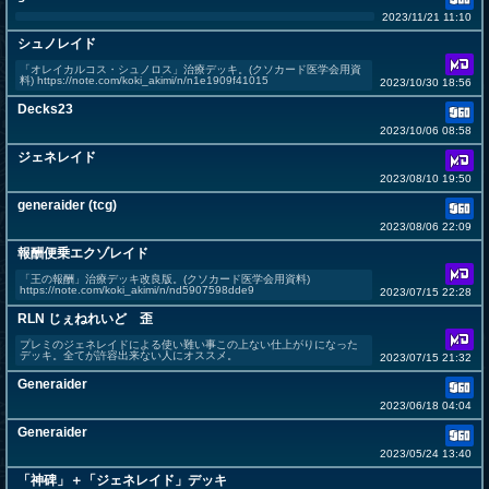
2023/11/21 11:10
シュノレイド
「オレイカルコス・シュノロス」治療デッキ。(クソカード医学会用資
料) https://note.com/koki_akimi/n/n1e1909f41015
2023/10/30 18:56
Decks23
2023/10/06 08:58
ジェネレイド
2023/08/10 19:50
generaider (tcg)
2023/08/06 22:09
報酬便乗エクゾレイド
「王の報酬」治療デッキ改良版。(クソカード医学会用資料)
https://note.com/koki_akimi/n/nd5907598dde9
2023/07/15 22:28
RLN じぇねれいど 歪
プレミのジェネレイドによる使い難い事この上ない仕上がりになった
デッキ。全てが許容出来ない人にオススメ。
2023/07/15 21:32
Generaider
2023/06/18 04:04
Generaider
2023/05/24 13:40
「神碑」＋「ジェネレイド」デッキ