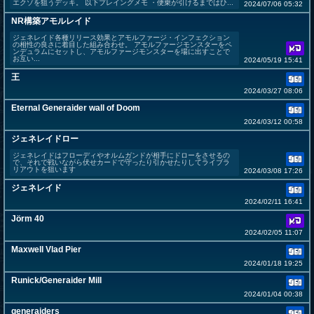
エクゾを狙うデッキ。 以下プレイングメモ ・便乗が引けるまではひ...
2024/07/06 05:32
NR構築アモルレイド
ジェネレイド各種リリース効果とアモルファージ・インフェクション
の相性の良さに着目した組み合わせ。 アモルファージモンスターをペ
ンデュラムにセットし、アモルファージモンスターを場に出すことで
お互い...
2024/05/19 15:41
王
2024/03/27 08:06
Eternal Generaider wall of Doom
2024/03/12 00:58
ジェネレイドロー
ジェネレイドはフローディやオルムガンドが相手にドローをさせるの
で、それで戦いながら伏せカードで守ったり引かせたりしてライブラ
リアウトを狙います
2024/03/08 17:26
ジェネレイド
2024/02/11 16:41
Jörm 40
2024/02/05 11:07
Maxwell Vlad Pier
2024/01/18 19:25
Runick/Generaider Mill
2024/01/04 00:38
generaiders