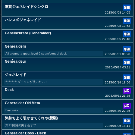
軍貫ジェネレイドシンクロ
2025/06/08 14:05
ハレス式ジェネレイド
2025/06/08 13:53
Geneincursor (Generaider)
2025/06/05 22:48
Generaiders
All around a great level 9 spam/control deck.
2025/05/31 03:20
Genèraideur
2025/05/24 03:11
ジェネレイド
ただただダイソンが使いたい！
2025/05/19 18:56
Deck
2025/05/11 21:25
Generaider Old Meta
Favourite
2025/04/30 22:25
気持ちよく引かせてくれや(懇願)
第11回謎の男子会オフ
2025/04/05 18:41
Generaider Boss - Deck