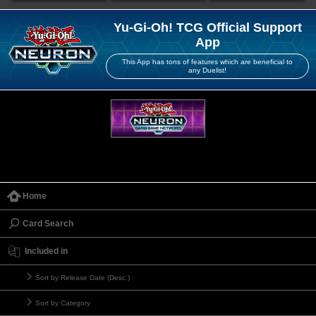
Yu-Gi-Oh! TCG Official Support
App
This App has tons of features which are beneficial to
any Duelist!
Home
Card Search
Included in
Sort by Release Date (Desc.)
Sort by Category