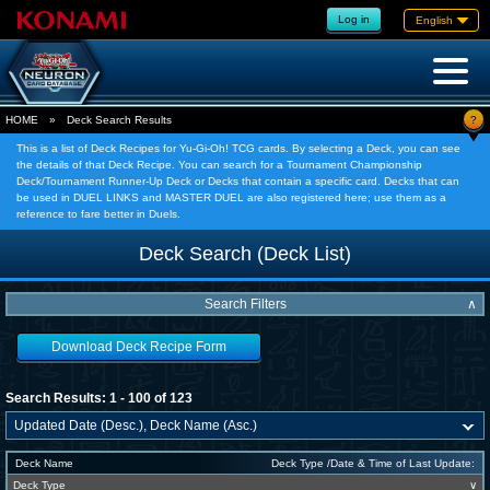
Log in
English
?
HOME
»
Deck Search Results
This is a list of Deck Recipes for Yu-Gi-Oh! TCG cards. By selecting a Deck, you can see
the details of that Deck Recipe. You can search for a Tournament Championship
Deck/Tournament Runner-Up Deck or Decks that contain a specific card. Decks that can
be used in DUEL LINKS and MASTER DUEL are also registered here; use them as a
reference to fare better in Duels.
Deck Search (Deck List)
Search Filters
∧
Download Deck Recipe Form
Search Results: 1 - 100 of 123
Deck Name
Deck Type /Date & Time of Last Update:
Deck Type
∨