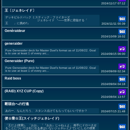
2024/11/17 07:12
王〔ジェネレイド〕
デッキビルドパック ミスティック・ファイターズ
ジェネレイド 『――世界に君臨する「
王 」に挑め!!』
2024/11/11 00:39
Genèraideur
2024/10/09 18:02
generaider
Pure Generaider deck for Master Duel's format as of 11/08/22. Goal
is to use at least 1 of every arc...
2024/09/15 06:00
Generaider (Pure)
Pure Generaider deck for Master Duel's format as of 11/08/22. Goal
is to use at least 1 of every arc...
2024/09/09 02:34
Raid boss
2024/09/04 04:18
(RAID) XYZ CUP (Copy)
2024/08/04 13:57
断頭台への行進
あのー、なんだろう、 スタンス点けてもらってもいいですか？
2024/07/15 21:48
便☆乗☆王(スイッチジェネレイド)
「王だよ(便乗)」 「おお」 「『おお』じゃねぇよ」 相手にドローさせ
ることについては右に出る者はいないジェネレイドでいにしえの便乗