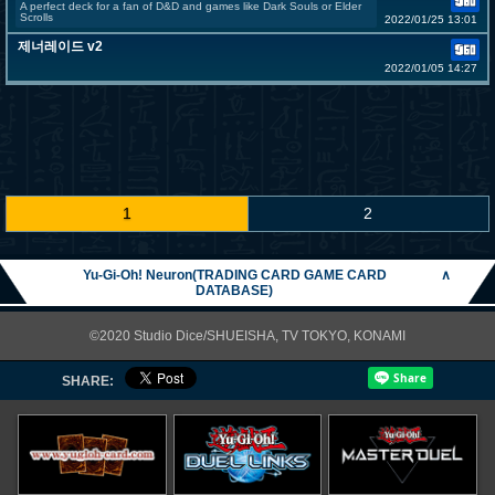
A perfect deck for a fan of D&D and games like Dark Souls or Elder
Scrolls
2022/01/25 13:01
제너레이드 v2
2022/01/05 14:27
1
2
Yu-Gi-Oh! Neuron(TRADING CARD GAME CARD
∧
DATABASE)
©2020 Studio Dice/SHUEISHA, TV TOKYO, KONAMI
SHARE: