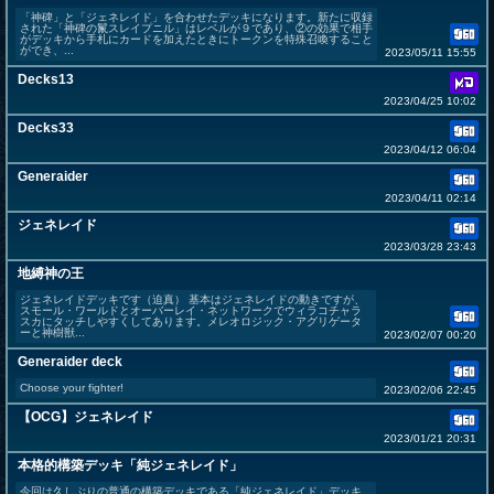
「神碑」と「ジェネレイド」を合わせたデッキになります。新たに収録
された「神碑の鬣スレイプニル」はレベルが９であり、②の効果で相手
がデッキから手札にカードを加えたときにトークンを特殊召喚すること
ができ、...
2023/05/11 15:55
Decks13
2023/04/25 10:02
Decks33
2023/04/12 06:04
Generaider
2023/04/11 02:14
ジェネレイド
2023/03/28 23:43
地縛神の王
ジェネレイドデッキです（迫真） 基本はジェネレイドの動きですが、
スモール・ワールドとオーバーレイ・ネットワークでウィラコチャラ
スカにタッチしやすくしてあります。メレオロジック・アグリゲータ
ーと神樹獣...
2023/02/07 00:20
Generaider deck
Choose your fighter!
2023/02/06 22:45
【OCG】ジェネレイド
2023/01/21 20:31
本格的構築デッキ「純ジェネレイド」
今回は久しぶりの普通の構築デッキである「純ジェネレイド」デッキ