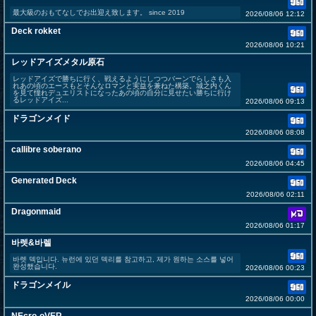
最大級のおもてなしでお出迎え致します。 since 2019
2026/08/06 12:12
Deck rokket
2026/08/06 10:21
レッドアイズメタル原石
レッドアイズで勝ちに行く、戦えるようにしつつバーンでらしさも入
れあの頃のエースもとそんなロマンと実益を兼ねた構築。城之内くん
を見て憧れデュエリストになったあの頃の自分に見せたい勝ちに行け
るレッドアイズ...
2026/08/06 09:13
ドラゴンメイド
2026/08/06 08:08
callibre soberano
2026/08/06 04:45
Generated Deck
2026/08/06 02:11
Dragonmaid
2026/08/06 01:17
바렛&바렐
바렛 덱입니다. 뉴런에 있던 덱리를 참고하고, 제가 원하는 소스를 넣어
완성했습니다.
2026/08/06 00:23
ドラゴンメイル
2026/08/06 00:00