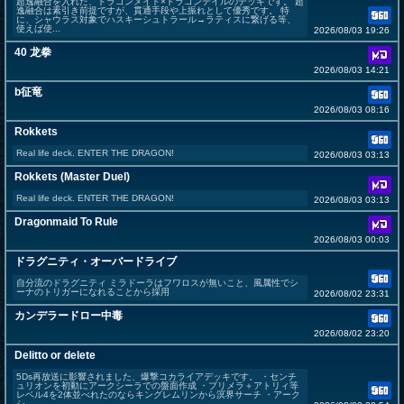
超逸融合を入れた、ドラゴンメイド×ドラゴンテイルのデッキです。 超
逸融合は素引き前提ですが、貫通手段や上振れとして優秀です。 特
に、シャウラス対象でハスキーシュトラール→ラティスに繋げる等、
使えば使...
2026/08/03 19:26
40 龙拳
2026/08/03 14:21
b征竜
2026/08/03 08:16
Rokkets
Real life deck. ENTER THE DRAGON!
2026/08/03 03:13
Rokkets (Master Duel)
Real life deck. ENTER THE DRAGON!
2026/08/03 03:13
Dragonmaid To Rule
2026/08/03 00:03
ドラグニティ・オーバードライブ
自分流のドラグニティ ミラドーラはフワロスが無いこと、風属性でシ
ーナのトリガーになれることから採用
2026/08/02 23:31
カンデラードロー中毒
2026/08/02 23:20
Delitto or delete
5Ds再放送に影響されました、爆撃コカライアデッキです。 ・センチ
ュリオンを初動にアークシーラでの盤面作成 ・プリメラ＋アトリィ等
レベル4を2体並べれたのならキングレムリンから溟界サーチ ・アーク
シ...