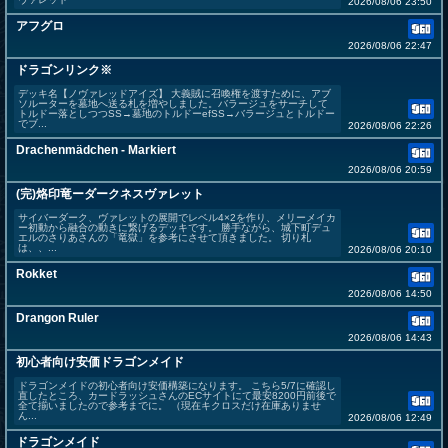
2026/08/06 23:50
アフグロ
2026/08/06 22:47
ドラゴンリンク※
デッキ名【ノヴァレッドアイズ】 大義賊に召喚権を渡すために、アブ
ソルーターを墓地へ送る札を増やしました。バラージュをサーチして
トルドー落としつつSS→墓地のトルドーefSS→バラージュとトルドー
でブ...
2026/08/06 22:26
Drachenmädchen - Markiert
2026/08/06 20:59
(完)烙印竜ーダークネスヴァレット
サイバーダーク、ヴァレットの展開でレベル4×2を作り、メリーメイカ
ー初動から融合の動きに繋げるデッキです。 勝手ながら、城下町デュ
エルのさりあさんの「竜獄」を参考にさせて頂きました。 切り札
は、、...
2026/08/06 20:10
Rokket
2026/08/06 14:50
Drangon Ruler
2026/08/06 14:43
初心者向け安価ドラゴンメイド
ドラゴンメイドの初心者向け安価構築になります。 こちら5/7に確認し
直したところ、カードラッシュさんのECサイトにて最安8200円前後で
全て揃いましたので参考までに。 （現在キクロスだけ在庫ありませ
ん...
2026/08/06 12:49
ドラゴンメイド