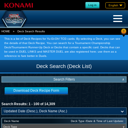
Log in
English
?
HOME
»
Deck Search Results
This is a list of Deck Recipes for Yu-Gi-Oh! TCG cards. By selecting a Deck, you can see
the details of that Deck Recipe. You can search for a Tournament Championship
Deck/Tournament Runner-Up Deck or Decks that contain a specific card. Decks that can
be used in DUEL LINKS and MASTER DUEL are also registered here; use them as a
reference to fare better in Duels.
Deck Search (Deck List)
Search Filters
∧
Download Deck Recipe Form
Search Results: 1 - 100 of 14,309
Deck Name
Deck Type /Date & Time of Last Update:
Deck Type
∨