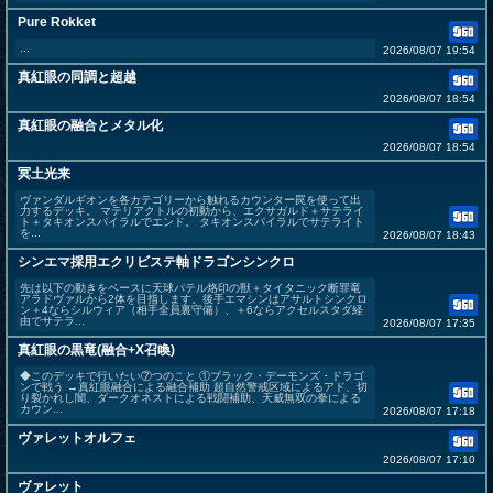
Pure Rokket
...
2026/08/07 19:54
真紅眼の同調と超越
2026/08/07 18:54
真紅眼の融合とメタル化
2026/08/07 18:54
冥土光来
ヴァンダルギオンを各カテゴリーから触れるカウンター罠を使って出
力するデッキ。 マテリアクトルの初動から、エクサガルド＋サテライ
ト＋タキオンスパイラルでエンド。 タキオンスパイラルでサテライト
を...
2026/08/07 18:43
シンエマ採用エクリビステ軸ドラゴンシンクロ
先は以下の動きをベースに天球パテル烙印の獣＋タイタニック断罪竜
アラドヴァルから2体を目指します。後手エマシンはアサルトシンクロ
ン＋4ならシルウィア（相手全員裏守備）、＋6ならアクセルスタダ経
由でサテラ...
2026/08/07 17:35
真紅眼の黒竜(融合+X召喚)
◆このデッキで行いたい⑦つのこと ①ブラック・デーモンズ・ドラゴ
ンで戦う →真紅眼融合による融合補助 超自然警戒区域によるアド、切
り裂かれし闇、ダークオネストによる戦闘補助、天威無双の拳による
カウン...
2026/08/07 17:18
ヴァレットオルフェ
2026/08/07 17:10
ヴァレット