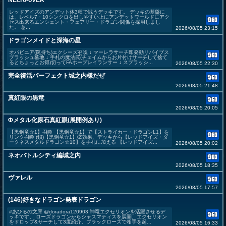
NEcro-oVER
レッドアイズのアンデット体3種で戦うデッキです。 デッキの基盤に
は、レベル7・10シンクロを出しやすい上にアンデットワールドにアク
セス出来るエンシェント・フェアリー・ドラゴン関係を採用しまし
た。 意...
2026/08/05 23:15
ドラゴンメイドと深海の星
オパビニア(罠持ち)エクシーズ召喚 ↓ マーレラサーチ即発動リバイブス
プラッシュ墓地 ↓ 手札の魔法罠(チェイムからお片付けサーチして捨て
るとちょっとお得)切ってFAホープレイランサー ↓ スプラッシ...
2026/08/05 22:30
完全復活パーフェクト城之内様だぜ
2026/08/05 21:48
真紅眼の黒竜
2026/08/05 20:05
Φメタル化原石真紅眼(展開例あり)
【黒鋼竜☆1】召喚 【黒鋼竜☆1】で【ストライカー・ドラゴンL1】を
リンク召喚 (鎖)【黒鋼竜☆1】②効果、デッキから【レッドアイズ・ダ
ークネスメタルドラゴン☆10】を手札に加える 【レッドアイズ...
2026/08/05 20:02
ネオバトルシティ編城之内
2026/08/05 18:35
ヴァレル
2026/08/05 17:57
(146)好きなドラゴン発表ドラゴン
#あひるの文庫 @doradora120903 神竜エクセリオンを活躍させるデ
ッキです。 ローズドラゴンからシャスマティスを展開、エクセリオン
をドロップ&サーチして3度紹介。ブラックローズで相手を起...
2026/08/05 16:33