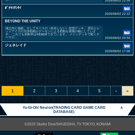
2026/08/02 22:54
ﾎﾞﾁﾔﾐｻﾝﾀｲ
2026/08/02 22:22
BEYOND THE UNITY
城之内と遊戯、そしてキースの（存在しない）友情デッキ。 原石とレ
ッドアイズの天球初動かデーモンによる初動を展開の軸にしていま
す。 これでも初動率は9割確保できています。 メインデッキで動くテ
ーマが...
2026/08/02 20:56
ジェネレイド
2026/08/02 17:09
1
2
3
4
5
›
»
Yu-Gi-Oh! Neuron(TRADING CARD GAME CARD
∧
DATABASE)
©2020 Studio Dice/SHUEISHA, TV TOKYO, KONAMI