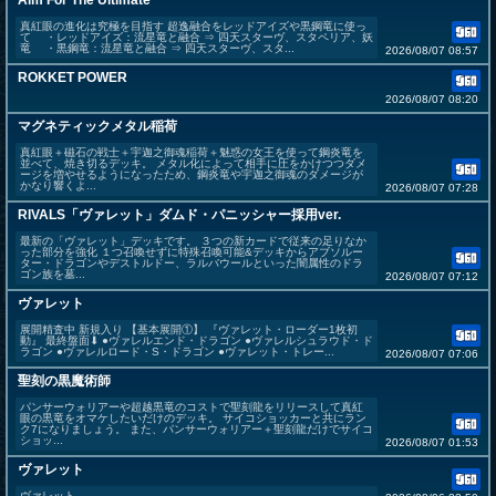
Aim For The Ultimate
真紅眼の進化は究極を目指す 超逸融合をレッドアイズや黒鋼竜に使っ
て ・レッドアイズ：流星竜と融合 ⇒ 四天スターヴ、スタペリア、妖
竜 ・黒鋼竜：流星竜と融合 ⇒ 四天スターヴ、スタ...
2026/08/07 08:57
ROKKET POWER
2026/08/07 08:20
マグネティックメタル稲荷
真紅眼＋磁石の戦士＋宇迦之御魂稲荷＋魅惑の女王を使って鋼炎竜を
並べて、焼き切るデッキ。 メタル化によって相手に圧をかけつつダメ
ージを増やせるようになったため、鋼炎竜や宇迦之御魂のダメージが
かなり響くよ...
2026/08/07 07:28
RIVALS「ヴァレット」ダムド・パニッシャー採用ver.
最新の「ヴァレット」デッキです。 ３つの新カードで従来の足りなか
った部分を強化 １つ召喚せずに特殊召喚可能&デッキからアブソルー
ター・ドラゴンやデストルドー、ラルバウールといった闇属性のドラ
ゴン族を墓...
2026/08/07 07:12
ヴァレット
展開精査中 新規入り 【基本展開①】 『ヴァレット・ローダー1枚初
動』 最終盤面⬇ ●ヴァレルエンド・ドラゴン ●ヴァレルシュラウド・ド
ラゴン ●ヴァレルロード・S・ドラゴン ●ヴァレット・トレー...
2026/08/07 07:06
聖刻の黒魔術師
パンサーウォリアーや超越黒竜のコストで聖刻龍をリリースして真紅
眼の黒竜をオマケしたいだけのデッキ。 サイコショッカーと共にラン
ク7になりましょう。 また、パンサーウォリアー＋聖刻龍だけでサイコ
ショッ...
2026/08/07 01:53
ヴァレット
ヴァレット