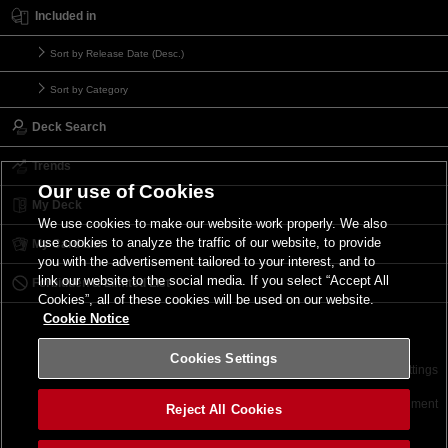
Included in
Sort by Release Date (Desc.)
Sort by Category
Deck Search
Trends
Our use of Cookies
My Deck
We use cookies to make our website work properly. We also
use cookies to analyze the traffic of our website, to provide
My Card List
you with the advertisement tailored to your interest, and to
link our website to the social media. If you select “Accept All
Forbidden & Limited List
Cookies”, all of these cookies will be used on our website.
Cookie Notice
Cookies Settings
Contact
Terms of Use
Terms of Use
Cookies Settings
©2026 Konami Digital Entertainment
Reject All Cookies