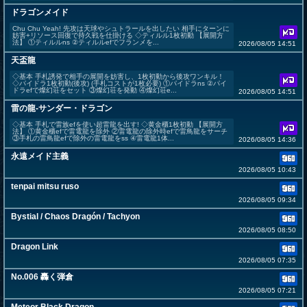
ドラゴンメイド
Chu Chu Yeah! 先攻は天球やシュトラールを出したい 相手にターンに
妨害+リソース回復で持久戦を仕掛ける ◇ティルル1枚初動 【展開方
法】 ①ティルルns ②ティルルefでフランメを...
2026/08/05 14:51
天盃龍
◇基本 手札誘発で相手の展開を妨害し、1枚初動から後攻ワンキル！
◇パイドラ1枚初動(後攻) (手札コストが1枚必要) ①パイドラns ②パイ
ドラefで燦幻荘をセット ③燦幻荘を発動 ④燦幻荘e...
2026/08/05 14:51
雷の龍-サンダー・ドラゴン
◇基本 手札で雷族efを使い超雷龍を出す! ◇黄金櫃1枚初動 【展開方
法】 ①黄金櫃efで雷電龍を除外 ②雷電龍の除外時efで雷鳥龍をサーチ
③手札の雷鳥龍efで除外の雷電龍をss ④雷電龍1体...
2026/08/05 14:36
永遠メイド主義
2026/08/05 10:43
tenpai mitsu ruso
2026/08/05 09:34
Bystial / Chaos Dragón / Tachyon
2026/08/05 08:50
Dragon Link
2026/08/05 07:35
No.006 轟く弾倉
2026/08/05 07:21