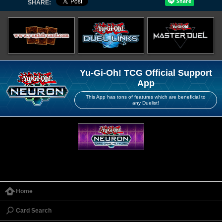
SHARE:
Yu-Gi-Oh! TCG Official Support
App
This App has tons of features which are beneficial to
any Duelist!
Home
Card Search