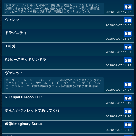
トリプル・ヴァレル・リボルブ、声に出して読みたすぎる とりあえず
展開に絡まなそうなカードは極力抜いたのと、ディスパテル用兼貫通
用にビーステッドを積んでますが、調整はしていきたいですね
2026/08/07 17:07
ヴァレット
2026/08/07 16:03
ドラグニティ
2026/08/07 15:37
3.바렛
2026/08/07 14:51
K9ビーステッドサンドラ
2026/08/07 14:34
ヴァレット
ローダー、トレーサー、バラージュ、リボルブのどれか1枚から ヴァレ
ルエンド、サベージ、マスカレーナ、FF、ブリーチ、リブート、シル
バーヴァレットでEX除外&後続ヴァレットの盤面が作れます 展開例
ロ...
2026/08/07 14:27
6. Tenpai Dragon TCG
2026/08/07 13:42
あんたがヴァレットであってくれ
2026/08/07 13:26
虚像:Imaginary Statue
2026/08/07 12:12