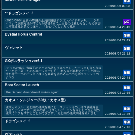
Meteor Black Dragon
2026/08/05 03:08
**ドラゴンメイド
(2026/08/04更新) MD用の全員採用型ドラゴンメイドデッキ。 「ラテ
ィス」で展開方法が増えたが誘発1枚で止まるのは変わらないため妨害
より貫通札を多めに採用。 「お心づくし」対応札を...
2026/08/04 23:45
Bystial Horus Control
2026/08/04 22:49
ヴァレット
2026/08/04 21:12
GXボスラッシュver6.1
-デッキの解説- 遊戯王のアニメ作品をリスペクトしたデッキも何か作り
たいと思い立ったのが本デッキでした。 私なりの解釈とカードの組み
合わせで一つのデッキに様々な要素を詰め込みつつもボスラッシュの
ような...
2026/08/04 20:48
Boot Sector Launch
The Second Amendment strikes again!
2026/08/04 19:55
カオス・ソルジャー(60枚・カオス型)
儀式カオソル・光と闇の儀式を軸にビーステッド等のカオス要素を合
わせたデッキです。 終末の騎士はスカルデーモンを落として光と闇の
儀式にアクセスすることができます。 光と闇の儀式関連を素引きし...
2026/08/04 19:35
ドラゴンメイド
2026/08/04 17:16
ヴァレット