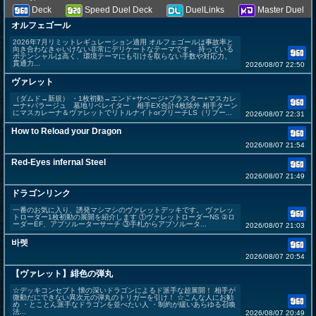
Deck
Speed Duel Deck
DuelLinks
Master Duel
オルフェゴール
2026年7月リミットレギュレーション適用 オルフェゴールは事故率と
向き合わなきゃいけない非常にデリケートなテーマです。 持っている
ポテンシャルは高く、環境テーマにも引けを取らない手数や対応力、
貫通力...
2026/08/07 22:50
ヴァレット
（ダムド→新規） ・1枚初動→エンド+サベージ+ブラスター+マスカレ
ーナ+バラージュ 墓地リベレイター 相手EX合計4枚除外 相手ターン
にマスカレーナ＆ヴァレットでリトルナイトorブリーチLS（リブー...
2026/08/07 22:31
How to Reload your Dragon
2026/08/07 21:54
Red-Eyes infernal Steel
2026/08/07 21:49
ドラゴンリンク
一番のお気に入り、誘発マシマシのヴァレットデッキです。 ヴァレッ
トローダー1枚初動の展開を紹介します ①ヴァレットローダーNS ②ロ
ーダーEF、アブソルーターサーチ ③手札からアブソルータ...
2026/08/07 21:03
바렛
2026/08/07 20:54
【ヴァレット】緋色の弾丸
☆デッキコンセプト 懐の深いドラゴンによるド派手な超展開！ 相手が
微動だにできない異次元の弾丸のトリガーを引け！ ☆こんな人にお勧
め ・とことん派手なドラゴンを並べたい人 ・制約が緩いあらゆる召喚
法...
2026/08/07 20:49