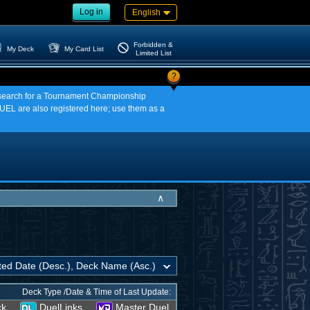
Log in
English
Forbidden &
My Deck
My Card List
Limited List
?
an search for a Tournament Championship
EL are also registered here; use them as a
∧
Deck Type /Date & Time of Last Update:
ck
DuelLinks
Master Duel