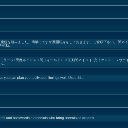
夢魔鏡を組みました。簡単にですが展開紹介をしておきます、ご査収下さい。 闇ネイロ
動...
アルミラージ+天魔ネイロス（闇フィールド） ※初動闇ネイロイ+光イケロス ・レヴァ
..
as you can plan your activation timings well. Used thi...
eams and backwards elementals who bring unrealized dreams...