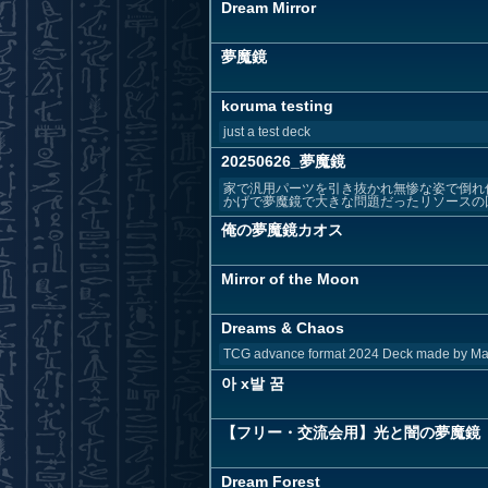
Dream Mirror
夢魔鏡
koruma testing
just a test deck
20250626_夢魔鏡
家で汎用パーツを引き抜かれ無惨な姿で倒れ
かげで夢魔鏡で大きな問題だったリソースの回
俺の夢魔鏡カオス
Mirror of the Moon
Dreams & Chaos
TCG advance format 2024 Deck made by Mart
아 x발 꿈
【フリー・交流会用】光と闇の夢魔鏡
Dream Forest