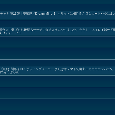
e)テーマデッキ 第13弾【夢魔鏡／Dream Mirror】 ※サイドは相性良さ気なカードや
融合まで繋げられ後続もサーチできるようになりました。ただし、ネイロイ以外初
ます。 ネイ...
 ②動き 闇ネイロイからインヴォーカー またはオノマトで御影＋ガガガガンバラで
合わせて獣...