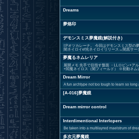
Dreams
夢烙印
デモンスミス夢魔鏡(解説付き)
I:Pオツカレーナ。 今回はデモンスミス型の
闇ネイロイef光ネイロイリリース→闇黒サーチ発
夢魔るネムレリア
展開メモ 先手で目指す盤面 ・LLロビン+
+閻魔ネイロス（闇フィールド） ※初動ネムレ.
Dream Mirror
A fun archtype not too tough to learn so long 
[A-016]夢魔鏡
Dream mirror control
Interdimentional Interlopers
Be taken into a multilayred maelstrum of dr
多次元夢魔鏡