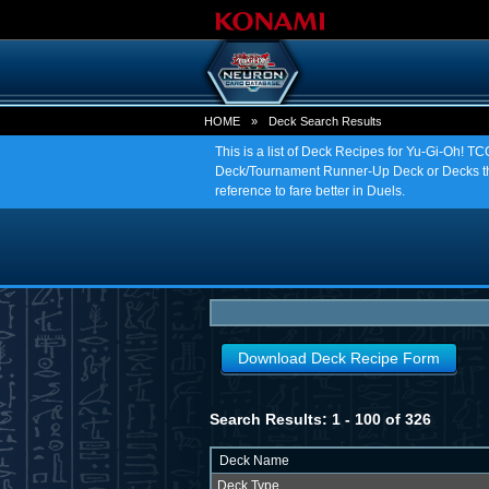
HOME
»
Deck Search Results
This is a list of Deck Recipes for Yu-Gi-Oh! 
Deck/Tournament Runner-Up Deck or Decks tha
reference to fare better in Duels.
Download Deck Recipe Form
Search Results: 1 - 100 of 326
Deck Name
Deck Type