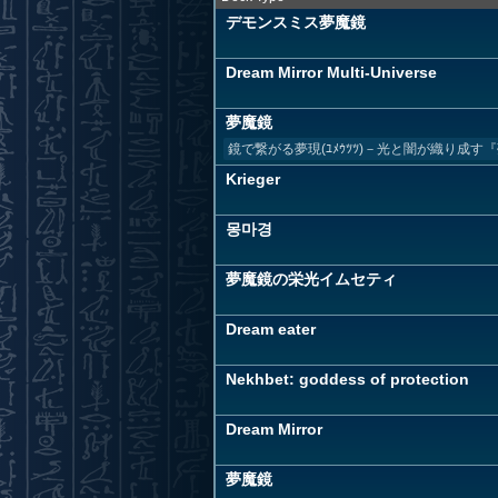
デモンスミス夢魔鏡
Dream Mirror Multi-Universe
夢魔鏡
鏡で繋がる夢現(ﾕﾒｳﾂﾂ)－光と闇が織り成す『夢魔鏡』
Krieger
몽마경
夢魔鏡の栄光イムセティ
Dream eater
Nekhbet: goddess of protection
Dream Mirror
夢魔鏡