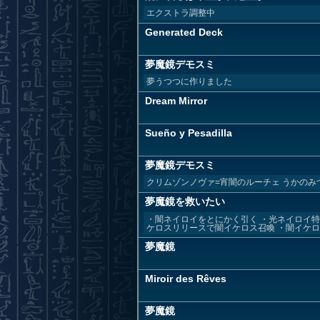
エクストラ調整中
Generated Deck
夢魔鏡デモスミ
夢うつつに作りました
Dream Mirror
Sueño y Pesadilla
夢魔鏡デモスミ
クリムゾンノヴァ=宵闇のルーチェ うかの
夢魔鏡を救いたい
・闇ネイロイをとにかく引く ・光ネイロイ特
ケロスリリースで闇イケロス召喚 ・闇イケロス
夢魔鏡
Miroir des Rêves
夢魔鏡