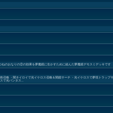
みつねのおなりの②の効果を夢魔鏡に生かすために組んだ夢魔鏡デモスミデッキです
殊召喚 ・闇ネイロイで光イケロス召喚＆闇鏡サーチ ・光イケロスで夢現トラップサ
で光パンタス...