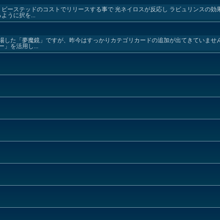
 ビーステッドのコストでリリースする事で 光ネイロスが反応し ラビュリンスの効
うに択を...
0』で登場した「夢魔鏡」ですが、昨今はすっかりカテゴリカードの追加が出てきていま
」を活用し...