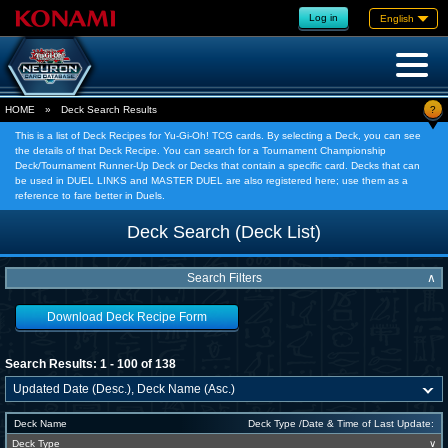
Log in
English
?
HOME
»
Deck Search Results
This is a list of Deck Recipes for Yu-Gi-Oh! TCG cards. By selecting a Deck, you can see
the details of that Deck Recipe. You can search for a Tournament Championship
Deck/Tournament Runner-Up Deck or Decks that contain a specific card. Decks that can
be used in DUEL LINKS and MASTER DUEL are also registered here; use them as a
reference to fare better in Duels.
Deck Search (Deck List)
Search Filters
∧
Download Deck Recipe Form
Search Results: 1 - 100 of 138
Deck Name
Deck Type /Date & Time of Last Update:
Deck Type
∨