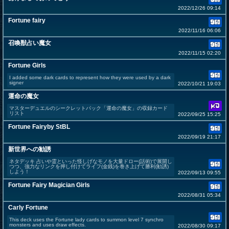
2022/12/26 09:14
Fortune fairy
2022/11/16 06:06
召喚獣占い魔女
2022/11/15 02:20
Fortune Girls
I added some dark cards to represent how they were used by a dark
signer
2022/10/21 19:03
運命の魔女
マスターデュエルのシークレットパック「運命の魔女」の収録カード
リスト
2022/09/25 15:25
Fortune Fairyby StBL
2022/09/19 21:17
新世界への勧誘
ネタデッキ 占いや霊といった怪しげなモノを大量ドロー(話術)で展開し
つつ、強力なリンクを押し付けてライフ(金銭)を巻き上げて勝利(勧誘)
しよう！
2022/09/13 09:55
Fortune Fairy Magician Girls
2022/08/31 05:34
Carly Fortune
This deck uses the Fortune lady cards to summon level 7 synchro
monsters and uses draw effects.
2022/08/30 09:17