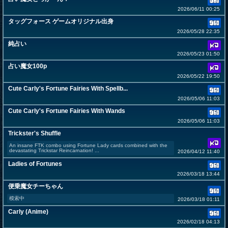
2026/06/11 00:25
タッグフォース ゲームオリジナル出身
2026/05/28 22:35
純占い
2026/05/23 01:50
占い魔女100p
2026/05/22 19:50
Cute Carly's Fortune Fairies With Spellb...
2026/05/06 11:03
Cute Carly's Fortune Fairies With Wands
2026/05/06 11:03
Trickster's Shuffle
An insane FTK combo using Fortune Lady cards combined with the
devastating Trickstar Reincarnation! ...
2026/04/12 11:40
Ladies of Fortunes
2026/03/18 13:44
便乗魔女チーちゃん
模索中
2026/03/18 01:11
Carly (Anime)
2026/02/18 04:13