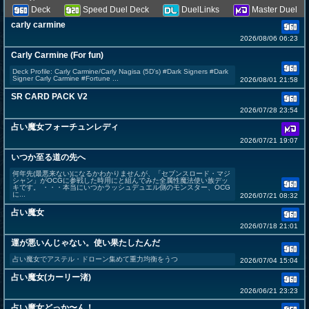
Deck
Speed Duel Deck
DuelLinks
Master Duel
carly carmine
2026/08/06 06:23
Carly Carmine (For fun)
Deck Profile: Carly Carmine/Carly Nagisa (5D's) #Dark Signers #Dark
Signer Carly Carmine #Fortune ...
2026/08/01 21:58
SR CARD PACK V2
2026/07/28 23:54
占い魔女フォーチュンレディ
2026/07/21 19:07
いつか至る道の先へ
何年先(最悪来ない)になるかわかりませんが、「セブンスロード・マジ
シャン」がOCGに参戦した時用にと組んでみた全属性魔法使い族デッ
キです。 ・・・本当にいつかラッシュデュエル側のモンスター、OCG
に...
2026/07/21 08:32
占い魔女
2026/07/18 21:01
運が悪いんじゃない。使い果たしたんだ
占い魔女でアステル・ドローン集めて重力均衡をうつ
2026/07/04 15:04
占い魔女(カーリー渚)
2026/06/21 23:23
占い魔女どっか〜ん！