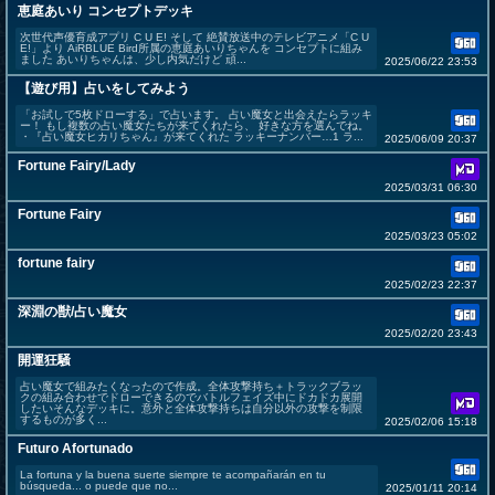
恵庭あいり コンセプトデッキ
次世代声優育成アプリ C U E! そして 絶賛放送中のテレビアニメ「C U
E!」より AiRBLUE Bird所属の恵庭あいりちゃんを コンセプトに組み
ました あいりちゃんは、少し内気だけど 頑...
2025/06/22 23:53
【遊び用】占いをしてみよう
「お試しで5枚ドローする」で占います。 占い魔女と出会えたらラッキ
ー！ もし複数の占い魔女たちが来てくれたら、 好きな方を選んでね。
・『占い魔女ヒカリちゃん』が来てくれた ラッキーナンバー…1 ラ...
2025/06/09 20:37
Fortune Fairy/Lady
2025/03/31 06:30
Fortune Fairy
2025/03/23 05:02
fortune fairy
2025/02/23 22:37
深淵の獣/占い魔女
2025/02/20 23:43
開運狂騒
占い魔女で組みたくなったので作成。全体攻撃持ち＋トラックブラッ
クの組み合わせでドローできるのでバトルフェイズ中にドカドカ展開
したいそんなデッキに。意外と全体攻撃持ちは自分以外の攻撃を制限
するものが多く...
2025/02/06 15:18
Futuro Afortunado
La fortuna y la buena suerte siempre te acompañarán en tu
búsqueda... o puede que no...
2025/01/11 20:14