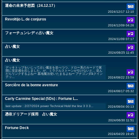
運命の未来予想図（24.12.17）
2024/12/17 12:10
Revoltijo L. de conjuros
2024/12/09 04:26
フォーチュンレディ占い魔女
2024/11/09 07:17
占い魔女
2024/08/25 11:45
占い魔女
デッキトップをいじって占い魔女を並べつつ、ドロー系のカードで展
開に安定感を出しました。が、ミラクルストーンが引けないと... 並ん
だらリンクするよねー 墓地魔法使いたまるよねー アナコンダ&クイン
テッ...
2024/08/22 23:59
Sorcière de la bonne aventure
2024/08/17 05:32
Carly Carmine Special (5Ds) : Fortune L...
last update : 2/27/2024 power Technical Hold the line 3 3 3...
2024/08/04 00:13
憑依ドリアード採用 占い魔女
2024/06/30 11:51
Fortune Deck
2024/04/20 19:45