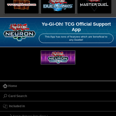
Yu-Gi-Oh! TCG Official Support
App
This App has tons of features which are beneficial to
any Duelist!
Home
Card Search
Included in
Sort by Release Date (Desc.)