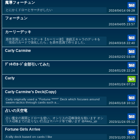
魔導フォーチュン
とにかくドローとサーチがしたい
2024/04/14 09:28
フォーチュン
2024/04/05 23:57
カーリーデッキ
原作意識したキャラデッキ【カーリー渚】 遊戯王キャラのデッキを
「現在のカードで強化したら」を原作意識で作りました。
2024/03/16 22:40
Carly Carmine
2024/02/22 03:08
ﾃﾞｯｷのｶｰﾄﾞ全部引いてみた
2024/01/28 22:24
Carly
2024/01/24 07:24
Carly Carmine’s Deck(Copy)
Carly originally used a "Fortune *****" Deck which focuses around
swarm tactics through cards such a...
2024/01/18 10:12
占いの天空竜
占い魔女の展開とドローを使い、オシリスの召喚強化を狙います オシ
リス召喚までの足りない打点はマハード等で補います @Akey_yp
2023/11/24 05:12
Fortune Girls Arrive
A silly deck based on cards I like
2023/11/20 20:15