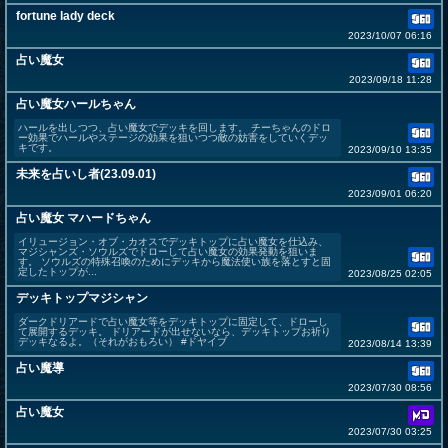
fortune lady deck
2023/10/07 06:16
占い魔女
2023/09/18 11:28
占い魔女ハールちゃん
ハールを出しつつ、占い魔女でデッキを回します。 チーちゃんのドロ
ー効果でハールやステージの効果を狙いつつ敵の妨害をしていくデッ
キです。
2023/09/10 13:35
未来を占いし者(23.09.01)
2023/09/01 06:20
占い魔女 マハードちゃん
イリュージョン・オブ・カオスでデッキトップに占い魔女を仕込み、
マジシャンズ・ソウルズでドローして占い魔女の効果発動を狙いま
す。 ソウルズの特殊召喚のためにデッキから魔法使い族を落とすと固
定したトップが...
2023/08/25 02:05
デッキトップマジシャン
ダークドリアードで占い魔女等をデッキトップに固定して、ドローし
て展開するデッキ。 ドリアードが出せないなら、デッキトップお祈り
デッキなるよ。（それがおもろい） #ドヤイブ
2023/08/14 13:39
占い魔導
2023/07/30 08:56
占い魔女
2023/07/30 03:25