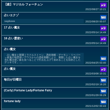
【庭】マジカル フォーチュン
2022/08/27 10:21
占いエクゾ
sagikawa
2022/08/20 00:07
17 占い魔女
2022/05/14 14:49
16 占い霊使い
2022/05/14 14:49
占い魔女
占い魔女と開運ミラクルストーン、憑依覚醒－デーモン・リーパー
→崔嵬の地霊使いアウスからの憑依覚醒により、展開した占い魔女を
含む魔法使い族を並べることで打点を上げて攻めることを目的とした
デッキです。 ...
2022/04/25 03:40
占い魔女
2022/03/08 10:31
毎日が日曜日
2022/02/19 16:20
(Carly) Fortune Lady/Fortune Fairy
2022/01/29 06:29
fortune lady
2021/12/02 00:43