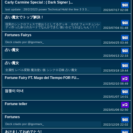
Carly Carmine Special : ( Dark Signer )...
last update : 28/2/2023 power Technical Hold the line 3 3 3...
2023/07/17 02:08
占い魔女でトップ解決！
現実のシンクロフェスで使おうとしてるデッキ その2 フォーチュンレ
ディ作った余りのカードでなんかできた 強いかどうかはしらん！！！
2023/07/04 01:48
Fortunes Fairys
Deck criado por @igormarx_
2023/04/25 03:46
占い魔女
2023/04/13 22:33
占い魔女
全属性 レベル変動 魔法使い族 シンクロ召喚 占い魔女
2023/03/18 19:44
Fortune Fairy FT. Mago del Tiempo FOR FU...
2023/02/10 06:49
점쟁이 마녀
2023/01/07 14:01
Fortune teller
2023/01/06 02:50
Fortunes
Deck criado por @igormarx_
2022/12/26 22:02
あけましておめでとう!