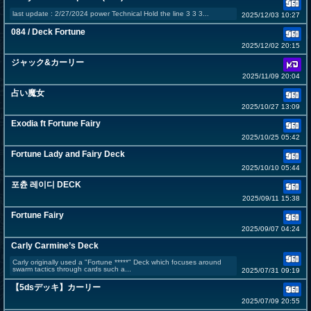
last update : 2/27/2024 power Technical Hold the line 3 3 3...
2025/12/03 10:27
084 / Deck Fortune
2025/12/02 20:15
ジャック&カーリー
2025/11/09 20:04
占い魔女
2025/10/27 13:09
Exodia ft Fortune Fairy
2025/10/25 05:42
Fortune Lady and Fairy Deck
2025/10/10 05:44
포츈 레이디 DECK
2025/09/11 15:38
Fortune Fairy
2025/09/07 04:24
Carly Carmine’s Deck
Carly originally used a "Fortune *****" Deck which focuses around
swarm tactics through cards such a...
2025/07/31 09:19
【5dsデッキ】カーリー
2025/07/09 20:55