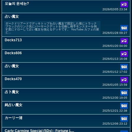
오늘의 운세는?
2026/02/05 23:34
占い魔女
ダークドリアードでデッキトップを占い魔女で固定した後にトラック
ブラックのリンク先にバーサークデットを召喚し相手モンスターを倒
す度にドローして占い魔女を揃えるデッキです。 YouTube:カフェの屋
ど...
2026/01/28 09:27
Decks713
2026/01/20 04:00
Decks606
2026/01/13 16:08
占い魔女
2026/01/12 17:02
Decks470
2026/01/05 15:59
占卜魔女
2025/12/30 19:05
純占い魔女
2025/12/21 22:38
カーリー渚
2025/12/06 23:12
Carly Carmine Special (5Ds) : Fortune L...