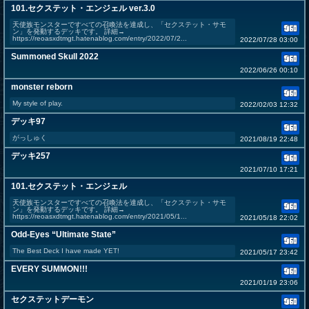
101.セクステット・エンジェル ver.3.0
天使族モンスターですべての召喚法を達成し、「セクステット・サモ
ン」を発動するデッキです。 詳細→
https://reoasxdtmgt.hatenablog.com/entry/2022/07/2...
2022/07/28 03:00
Summoned Skull 2022
2022/06/26 00:10
monster reborn
My style of play.
2022/02/03 12:32
デッキ97
がっしゅく
2021/08/19 22:48
デッキ257
2021/07/10 17:21
101.セクステット・エンジェル
天使族モンスターですべての召喚法を達成し、「セクステット・サモ
ン」を発動するデッキです。 詳細→
https://reoasxdtmgt.hatenablog.com/entry/2021/05/1...
2021/05/18 22:02
Odd-Eyes “Ultimate State”
The Best Deck I have made YET!
2021/05/17 23:42
EVERY SUMMON!!!
2021/01/19 23:06
セクステットデーモン