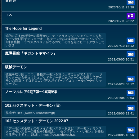
ㅍㄷㄹ
2023/10/11 23:30
ㄱㅈ
2023/10/11 23:22
The Hope for Legend
端的に言えば超戦士の萌芽から、ティアラメンツ・シェイレーンを毎
ターン使い回すデッキです。 毎ターン伝説の剣闘士 カオスソルジャー
+捕食植物 ドラゴスタペリアがでるので、それを元にビートダウンして
いきま...
2023/07/10 18:12
魔導暴龍『ギガントキマイラ』
2023/05/05 10:51
破械デーモン
破械を取り回しつつ、各種デーモンを場に出すことができます。 ・ク
リッターからチョウジュゴッドをサーチし次のターンに召喚してデー
モンの降臨 ・ドロドロゴン(デスガイド+サイコウィールダー)+クリッ
ターで...
2023/04/24 08:12
ノーマルレア9期7弾〜10期9弾
2023/01/06 09:04
102.セクステット・デーモン (旧)
作成者: Reo (Twitter / reoasxdtmgt)
2022/08/06 22:41
102.セクステット・デーモン 2022.07
「デーモンの召喚」のリメイクモンスターを含む「デーモン」モンス
ターでモンスターの種類を6種揃え、「セクステット・サモン」を発動
するデッキです。 詳細→ https://reoasxdtmgt.hat...
2022/08/05 18:56