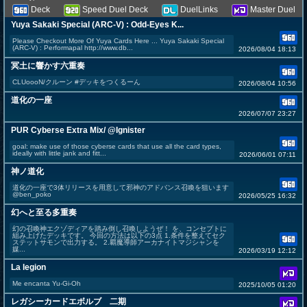
Deck
Speed Duel Deck
DuelLinks
Master Duel
Yuya Sakaki Special (ARC-V) : Odd-Eyes K...
Please Checkout More Of Yuya Cards Here ... Yuya Sakaki Special
(ARC-V) : Performapal http://www.db...
2026/08/04 18:13
冥土に響かす六重奏
CLUoooN/クルーン #デッキをつくるーん
2026/08/04 10:56
道化の一座
2026/07/07 23:27
PUR Cyberse Extra Mix/ @Ignister
goal: make use of those cyberse cards that use all the card types,
ideally with little jank and fitt...
2026/06/01 07:11
神ノ道化
道化の一座で3体リリースを用意して邪神のアドバンス召喚を狙います
@ben_poko
2026/05/25 16:32
幻へと至る多重奏
幻の召喚神エクゾディアを踏み倒し召喚しようぜ！ を、コンセプトに
組み上げたデッキです。 今回の方法は以下の3点 1.条件を整えてセク
ステットサモンで出力する。 2.覇魔導師アーカナイトマジシャンを
媒...
2026/03/19 12:12
La legion
Me encanta Yu-Gi-Oh
2025/10/05 01:20
レガシーカードエボルブ 二期