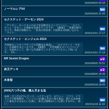
2025/09/20 00:28
ノーマルレア04
2025/04/20 21:45
セクステット・デーモン 2024
「デーモン」モンスターのみで全召喚法をコンプリートし、「セクス
テット・サモン」の発動を目指すデッキです。 【概要】 「有翼幻獣キ
マイラ」系統の初動から、「虹光の宣告者」の効果を2回使いながら
「ライト...
2024/12/21 17:17
セクステット・エンジェル 2024
天使族モンスターですべての召喚法を達成し、「セクステット・サモ
ン」を発動するデッキです。 【概要】 「天空神騎士ロードパーシア
ス」を始めとして、様々な天使族モンスターにアクセスして戦いま
す。 【お...
2024/12/21 17:16
NR Sextet Dragon
2024/09/05 15:51
炎王デッキ
2024/08/05 19:39
초융합
2024/05/18 19:05
(069)六つ子の魂、燃え尽きる迄
由来：六つ子(ポワレティス、ハクテンオウ、ホウシン、ソウコ、ドラ
コニアの獣竜騎兵、ワシンジン)の燃え尽きた体を束ね、新たな生命体
へと進化させるみたいな感じ。炎王は無限みたいな感じするやん。 狙
い...
2023/11/19 11:32