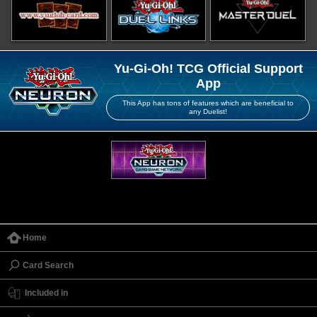
Yu-Gi-Oh! TCG Official Support
App
This App has tons of features which are beneficial to
any Duelist!
Home
Card Search
Included in