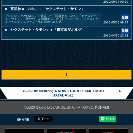
2020/09/07 00:50
■「双星神 a－vida」＋「セクステット・サモン」
『RISING RAMPAGE』で登場した「双星神 a－vida」「セクステッ
ト・サモン」「泥仕合」を活用する【帝王】デッキです。 エクストラ
デッキのモンスターを一気に墓地へ送り込...
2019/05/09 08:24
■「セクステット・サモン」＋「轟雷帝ザボルグ」
2019/04/15 23:13
1
Yu-Gi-Oh! Neuron(TRADING CARD GAME CARD
∧
DATABASE)
©2020 Studio Dice/SHUEISHA, TV TOKYO, KONAMI
SHARE: