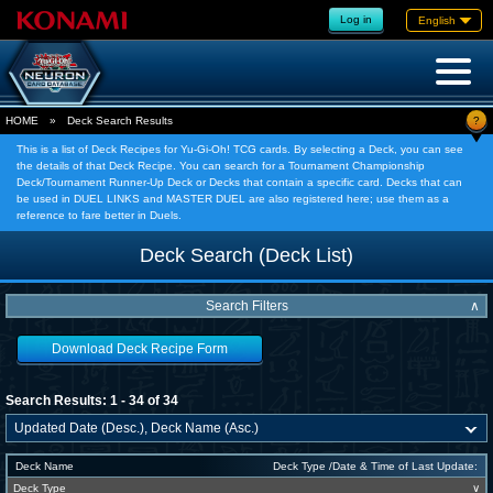
Log in
English
?
HOME
»
Deck Search Results
This is a list of Deck Recipes for Yu-Gi-Oh! TCG cards. By selecting a Deck, you can see
the details of that Deck Recipe. You can search for a Tournament Championship
Deck/Tournament Runner-Up Deck or Decks that contain a specific card. Decks that can
be used in DUEL LINKS and MASTER DUEL are also registered here; use them as a
reference to fare better in Duels.
Deck Search (Deck List)
Search Filters
∧
Download Deck Recipe Form
Search Results: 1 - 34 of 34
Deck Name
Deck Type /Date & Time of Last Update:
Deck Type
∨