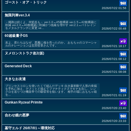
ゴースト・オア・トリック
2026/07/22 01:56
無限列車ver.3.4
－殱路は続くよ、何処迄も－ ver.1.0→45枚構築 ver.1.5→42枚構築に
削減 ver.2.0→40枚構築に削減かつ低級を増やす ver.2.1→バトレイン
をメタルクランチに変更 ve...
2026/07/22 00:48
60超級量子GS
友よ、君たちはなぜ、悪魔に魂を売ったのか。 おもちゃのコマーシャ
ルのナレーションは玄田哲章さんです。
2026/07/21 18:17
ヌメロンストラク改2(仮)
2026/07/21 08:12
Generated Deck
2026/07/21 08:08
大きなお友達
プリンセスコロンを使いたくて組んだデッキ 白き森初動で人形の幸福
を手札に加え、デメットと揃えてファナティクスマキナを出し、シン
クロを送りつけ機皇帝での吸収等を狙います。 相手の場におもちゃ箱
を...
2026/07/21 01:19
Gunkan Ryzeal Primite
2026/07/20 23:40
合わせ鏡の悪夢
2026/07/20 23:33
墓守エルド 26/07/01～環境対応