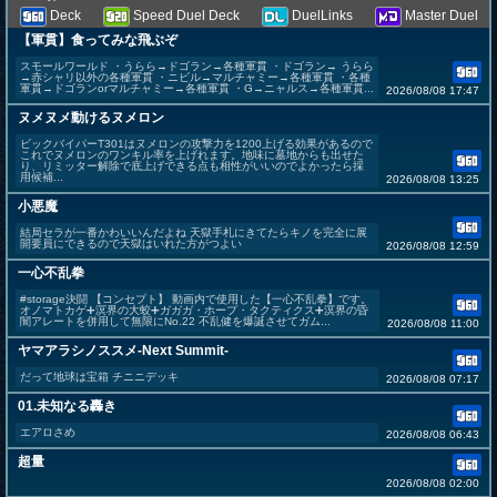
Deck
Speed Duel Deck
DuelLinks
Master Duel
【軍貫】食ってみな飛ぶぞ
スモールワールド ・うらら→ドゴラン→各種軍貫 ・ドゴラン→ うらら
→赤シャリ以外の各種軍貫 ・ニビル→マルチャミー→各種軍貫 ・各種
軍貫→ドゴランorマルチャミー→各種軍貫 ・G→ニャルス→各種軍貫...
2026/08/08 17:47
ヌメヌメ動けるヌメロン
ビックバイパーT301はヌメロンの攻撃力を1200上げる効果があるので
これでヌメロンのワンキル率を上げれます。地味に墓地からも出せた
り、リミッター解除で底上げできる点も相性がいいのでよかったら採
用候補...
2026/08/08 13:25
小悪魔
結局セラが一番かわいいんだよね 天獄手札にきてたらキノを完全に展
開要員にできるので天獄はいれた方がつよい
2026/08/08 12:59
一心不乱拳
#storage決闘 【コンセプト】 動画内で使用した【一心不乱拳】です。
オノマトカゲ➕溟界の大蛟➕ガガガ・ホープ・タクティクス➕溟界の昏
闇アレートを併用して無限にNo.22 不乱健を爆誕させてガム...
2026/08/08 11:00
ヤマアラシノススメ-Next Summit-
だって地球は宝箱 チニニデッキ
2026/08/08 07:17
01.未知なる轟き
エアロさめ
2026/08/08 06:43
超量
2026/08/08 02:00