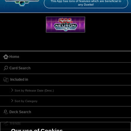
This App has tons of features which are beneficial to
any Duelist!
Home
Card Search
Included in
Sort by Release Date (Desc.)
Sort by Category
Deck Search
Trends
Our use of Cookies