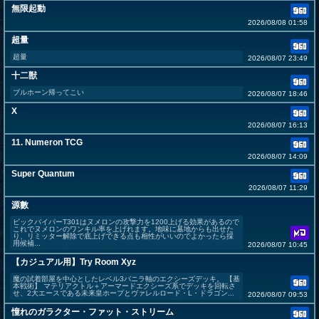
無限起動
2026/08/08 01:58
超量
超量
2026/08/07 23:49
十二獣
ブルホーン帰ってこい
2026/08/07 18:46
X
2026/08/07 16:13
11. Numeron TCG
2026/08/07 14:09
Super Quantum
2026/08/07 11:29
源數
ビックバイパーT301はヌメロンの攻撃力を1200上げる効果があるので
これでヌメロンのワンキル率を上げれます。地味に墓地からも出せた
り、リミッター解除で底上げできる点も相性がいいのでよかったら採
用候補...
2026/08/07 10:45
【カジュアル用】Try Room Xyz
魔の試着部屋を中心としたレベル3バニラ軸のエクシーズデッキ。 【基
本戦術】 マテリアクトル＋アーマードエクシーズ系でデッキを回転さ
せ、2大エースである未来皇ホープとヴァレルロード・L・ドラゴン...
2026/08/07 09:53
憧れのガラクター・ファット・ストリーム