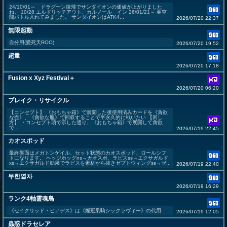
24/10/01～ ドラグーン復帰でサンダイオンの価値が上がりました
ね。 10/28 エルドリッチアウト、カルノール イン 26/01/21～ 亜空
間バトル入れてみました。 サンダイオンはATK4...
2026/07/20 22:37
無限起動
自分用(愛死天ROO)
2026/07/20 19:52
超量
2026/07/20 17:18
Fusion x Xyz Festival＋
2026/07/20 06:20
ブレイク・リサイクル
【コンセプト】 《おもちゃ箱》で展開した後使用済みカードを《貪欲
な壺》、《貪欲な瓶》で回収することで半永久的に戦いたい 【回し
方】 ・コンセプト項で示した通り、《おもちゃ箱》で展開して貪欲
で...
2026/07/19 22:45
カオスポッド
最終盤面はメガトンゲイル、セット状態のカオスポッド、ロールシフ
トになります。 ヘッジホッグns→カオスポ、ラピスss→エクサガルド
xs→エクサガルド効果でラピスを素材から抜きゼプトウィングss→ゼ...
2026/07/19 22:40
무한열차
2026/07/19 16:29
ランク4軸霊魂鳥
《セイクリッド・ヒアデス》は《燦冠乗騎シックラヴィー》の代用
2026/07/19 12:05
蟲惑ドラセレア