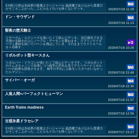
EX残り1枠は氷結界の龍胤エクハジャール 蟲惑魔でありながら貫通力
がそこそこ上がった。ニビルもドロバも怖くないデッキ。
2026/07/19 11:29
ドン・サウザンド
2026/07/19 11:13
聖夜の堕天騎士
リサーガム・エクシーズを使いたくて組んだデッキ。 自己蘇生できる
天翔ける騎士の上にノーブル・デーモンを重ねます。ゴブリンライダ
ーでｘ素材を抜いてバーンを飛ばしていき、そのままリヴァイエール
をｘ召喚す...
2026/07/19 10:26
リボルボット型キースさん
リボルバー・ドラゴンが使いたくて組んだデッキです。 リボルボット
のラムダキャノンで自壊しつつ相手の手札を見てデスペラードリボル
バーの効果を誘発させます。 相手の手札に上級モンスターがいなかっ
たらマジッ...
2026/07/18 22:48
サイバー・オーガ
2026/07/18 22:30
人造人間=パーフェクトヒューマン
2026/07/18 21:57
Earth Trains madness
2026/07/18 12:56
古惑氷星ドラセレア
EX残り1枠は氷結界の龍胤エクハジャール 蟲惑魔でありながら貫通力
がそこそこ上がった。ニビルもドロバも怖くないデッキ。
2026/07/17 23:17