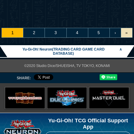
1
2
3
4
5
›
»
Yu-Gi-Oh! Neuron(TRADING CARD GAME CARD
∧
DATABASE)
©2020 Studio Dice/SHUEISHA, TV TOKYO, KONAMI
SHARE:
Yu-Gi-Oh! TCG Official Support
App