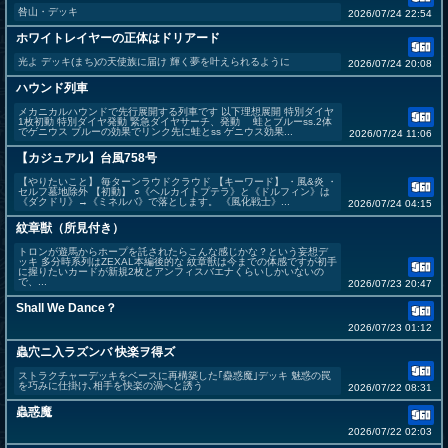
咎山・デッキ
2026/07/24 22:54
ホワイトレイヤーの正体はドリアード
光よ デッキ(まち)の天使族に届け 輝く夢を叶えられるように
2026/07/24 20:08
ハウンド列車
メカニカルハウンドで先行展開する列車です 以下理想展開 特別ダイヤ
1枚初動 特別ダイヤ発動 緊急ダイヤサーチ、発動 蛙とブルーss.2体
でゲニウス ブルーの効果でリンク先に蛙とss ゲニウス効果...
2026/07/24 11:06
【カジュアル】台風758号
【やりたいこと】 毎ターンラウドクラウド 【キーワード】 ・風&炎 ・
セルフ墓地除外 【初動】 ○《ヘルカイトプテラ》と《ドルフィン》は
《ダクドリ》→《ミネルバ》で落とします。 《風化戦士》...
2026/07/24 04:15
紋章獣（所見付き）
トロンが遊馬からホープを託されたらこんな感じかな？という妄想デ
ッキ 多分時系列はZEXAL本編後的な 紋章獣は今までの体感ですが初手
に握りたいカードが新規2枚とアンフィスバエナくらいしかいないの
で、...
2026/07/23 20:47
Shall We Dance？
2026/07/23 01:12
蟲穴ニ入ラズンバ 快楽ヲ得ズ
ストラクチャーデッキをベースに再構築した｢蠱惑魔｣デッキ 魅惑の罠
を巧みに仕掛け､相手を快楽の渦へと誘う
2026/07/22 08:31
蟲惑魔
2026/07/22 02:03