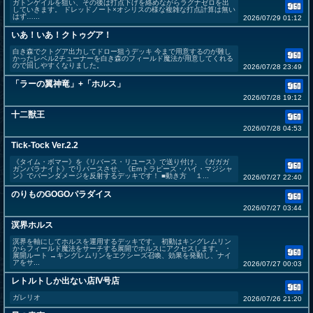
ガトンゲイルを狙い、その後は打点下げを絡めながらラグナゼロを出
していきます。 ドレッドノート×オシリスの様な複雑な打点計算は無い
はず…...
2026/07/29 01:12
いあ！いあ！クトゥグア！
白き森でクトグア出力してドロー狙うデッキ 今まで用意するのが難し
かったレベル2チューナーを白き森のフィールド魔法が用意してくれる
ので回しやすくなりました。
2026/07/28 23:49
「ラーの翼神竜」+「ホルス」
2026/07/28 19:12
十二獣王
2026/07/28 04:53
Tick-Tock Ver.2.2
《タイム・ボマー》を《リバース・リユース》で送り付け、《ガガガ
ガンバラナイト》でリバースさせ、《Emトラピーズ・ハイ・マジシャ
ン》でバーンダメージを反射するデッキです！ ■動き方 １...
2026/07/27 22:40
のりものGOGOパラダイス
2026/07/27 03:44
溟界ホルス
溟界を軸にしてホルスを運用するデッキです。 初動はキングレムリン
からフィールド魔法をサーチする展開でホルスにアクセスします。 ・
展開ルート →キングレムリンをエクシーズ召喚、効果を発動し、ナイ
アをサ...
2026/07/27 00:03
レトルトしか出ない店Ⅳ号店
ガレリオ
2026/07/26 21:20