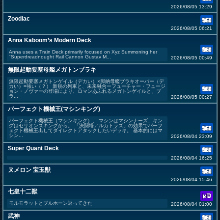
2026/08/05 13:29
Zoodiac
2026/08/05 06:21
Anna Kaboom’s Modern Deck
Anna uses a Train Deck primarily focused on Xyz Summoning her
"Superdreadnought Rail Cannon Gustav M...
2026/08/05 00:49
無限起動要塞母艦メガトンブラキ
無限起動要塞メガトンゲイル（デカい）×脚納母艦ブラキオーバー（デ
カい）=強い（？） 新規の列車と、未来融合ーフューチャー・フュージ
ョン・ノヴァーの登場により、ロマンあふれるメガトンゲイルと、ブ
ラ...
2026/08/05 00:27
パーフェクト機械王(マシンキング)
パーフェクト機械王（マシンキング）。 マシンはマシンナーズ、キン
グはセリオンズキングから。 「決闘塔アルカトラズ」の効果でパーフ
ェクト機械王出してダイレクトアタックしたいデッキ。 基本的にはマ
シン...
2026/08/04 23:09
Super Quant Deck
2026/08/04 16:25
ヌメロン 宝玉獣
2026/08/04 15:46
七皇十二獣
モルモラットとブルホーン返ってきた
2026/08/04 01:00
武神