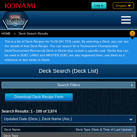
Log in
English
?
HOME
»
Deck Search Results
This is a list of Deck Recipes for Yu-Gi-Oh! TCG cards. By selecting a Deck, you can see
the details of that Deck Recipe. You can search for a Tournament Championship
Deck/Tournament Runner-Up Deck or Decks that contain a specific card. Decks that can
be used in DUEL LINKS and MASTER DUEL are also registered here; use them as a
reference to fare better in Duels.
Deck Search (Deck List)
Search Filters
∧
Download Deck Recipe Form
Search Results: 1 - 100 of 3,974
Deck Name
Deck Type /Date & Time of Last Update:
Deck Type
∨