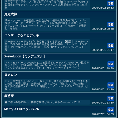
クとゲート・オブ・ヌメロンXモンスターを活用してオベリスクの生け
贄召喚を行うデッキ リアクター・スライムや惑星探査車を召喚した場
合...
2026/08/02 10:53
月光武神
武神エクシーズを適宜使い分けながら、相手の攻撃力を下げ、ハバキ
リやアーマード・エクシーズ・フォートレスの効果をより強く使うこ
とをコンセプトにしたデッキです。 1ターン目は、タリホー！で展開
し、それ以...
2026/08/02 00:58
ハンマーぐるぐるデッキ
ドールハンマーでミミグルをぐるぐるするデッキ 【概要】 ドールハン
マーの持つ表示形式変更能力に焦点を当てた構築。 スカルデーモンの
蘇生でドールハンマーを回収し、送り付けたミミグルをリバースす
る。 ...
2026/08/01 21:47
X-evolution【ミソデュエル】
《Ｘ－セイバー アクセル》による連続ドローでメイン2のバーン戦術を
狙う！ 詳しい説明や戦い方はYouTubeチャンネルをご覧ください。
「ミソのデュエルのミソ」または「サンダー カード＆ホビー...
2026/08/01 18:20
ヌメロン
ドン・サウザンド 現れろ、ＣＮｏ.１０００！混沌の憂えは、浅ましき
人の業。天壌の夢は、無窮の幻。虚ろの神よ、闇をもて、光に鉄槌
を！夢幻虚神ヌメロニアス！ 降臨せよ、ＣｉＮｏ.１０００！我が天は
長し...
2026/08/01 13:39
蟲惑魔
森に漂う蟲惑の誘い。憐れな獲物が罠へと落ちる── since 2013
2026/08/01 13:30
Melffy X Purrely - 07/26
2026/07/31 04:03