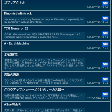
ゴブリアクトル
2026/07/30 23:00
Dinomist Infinitrack
My attempt to make my favorite archetype: Dinomist, competively fun
by combing ** with another fello...
2026/07/30 22:40
TCG Numeron 23
GOAL: Go second and OTK STARTERS 15 95.26% to open 1+ 3
Numerion wall 1 terraforming 3 numerion net...
2026/07/30 22:03
A - Earth Machine
2026/07/30 16:41
水竜連打2
影霊衣の戦士エグザのデッキ ドラグニティアームズグラムで毎ターン
エグザを除外して展開するデッキです 影霊衣新規やデッキパワーの低
下により大幅改築しました 初動はアバンスから天球まで 盤面にレベル
5モ...
2026/07/29 20:42
光陰の海原
ランク4から4素材ドラグナーを作り往復でNo96を出し エクリプスで
正しい素材が入ったNo96で戦って行きます @ben_poko
2026/07/29 13:48
グロウアップショー〜どうけのサーカス団〜
軌跡の魔術師からハットをサーチ プリモア召喚から入った場合は、マ
イクスで召喚権追加(エレクトラムからEXデッキに送る)
2026/07/29 11:41
ASseMbleR
天羽々斬、デモーネ、オシリスによる打点下げデッキです。 序盤はメ