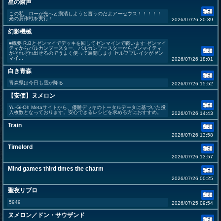
星の粛声
この私、ローが光へと粛清しようと言うのだよアーゼウス！！！！！
光の屑作戦を実行！
2026/07/26 20:39
幻影機械
■概要 R.Bとゼンマイでデッキを回してゼンマインで戦います ゼンマイ
ティからバルカンブースター、バルカンブースターからゼンマイティ
がそれぞれ出せるのでうまく使って展開します セルフブレイクがゼン
マイ...
2026/07/26 18:01
白き青森
青森県は今日も雪が降る
2026/07/26 15:52
【安価】ヌメロン
Yu-Gi-Oh Metaサイトから、優勝デッキのトータルデータに基づいた投
入枚数となっております。安心できるレシピを求める方におすすめ。
2026/07/26 14:43
Train
2026/07/26 13:58
Timelord
2026/07/26 13:57
Mind games third times the charm
2026/07/26 00:25
聖夜リブロ
5949
2026/07/25 09:54
ヌメロン／ドン・サウザンド