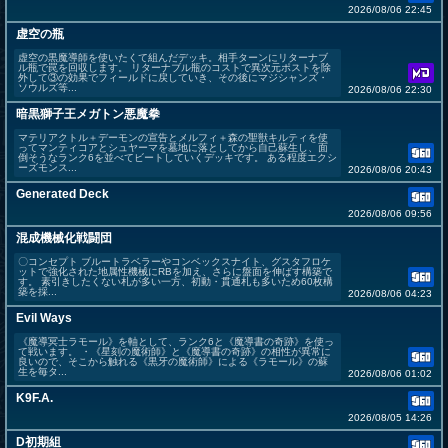
2026/08/06 22:45
虚空の瓶
虚空の黒魔導師を使いたくて組んだデッキ。相手ターンにリターナブ
ル瓶で罠を回収します。 リターナブル瓶のコストで異次元ポストを除
外して③の効果でフィールドに戻していき、その後にマジシャンズ・
ソウルズ等...
2026/08/06 22:30
暗黒獅子王メガトン悪魔拳
マテリアクトル＋デーモンの宣告とメルフィ＋森の聖獣キルティを使
ってマンティコアとシュヤーマを墓地に落としてから自己蘇生し、面
倒そうなランク6を並べてビートしていくデッキです。 ある程度エクシ
ーズモンス...
2026/08/06 20:43
Generated Deck
2026/08/06 09:56
混成機械化戦闘団
〇コンセプト ブルートラベラーやコンベックスナイト、グスタフロケ
ットで強化された地属性機械にRBを加え、さらに盤面を伸ばす構築で
す。 素引きしたくない札が多い一方、初動・貫通札も多いため60枚構
築を採...
2026/08/06 04:23
Evil Ways
《魔導冥士ラモール》を軸として、ランク6と《魔導書の奇跡》を使っ
て戦います。 ・《星刻の魔術師》と《魔導書の奇跡》の相性が異常に
良いので、そこから触れる《黒牙の魔術師》による《ラモール》の蘇
生を毎タ...
2026/08/06 01:02
K9F.A.
2026/08/05 14:26
D初期組