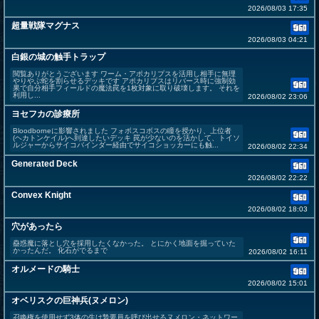
2026/08/03 17:35
超量戦隊マグナス
2026/08/03 04:21
白銀の城の触手トラップ
閲覧ありがとうございます ワーム・アポカリプスを活用し相手に無理
やりやぶ蛇を割らせるデッキです アポカリプスはリバース時に強制効
果で自分相手フィールドの魔法罠を1枚対象に取り破壊します。 それを
利用し...
2026/08/02 23:06
ヨセフカの診療所
Bloodborneに影響されました フォボスコボスの瞳を授かり、上位者
(ヘカトンケイル)へ到達したいデッキ 罠が少ないのを活かして、トイソ
ルジャーからサイコバインダー経由でサイコショッカーにも触...
2026/08/02 22:34
Generated Deck
2026/08/02 22:22
Convex Knight
2026/08/02 18:03
穴があったら
蠱惑魔に落とし穴を採用したくなかった。 とにかく地面を掘っていた
かったんだ。 化石がでるまで
2026/08/02 16:11
オルメードの騎士
2026/08/02 15:01
オベリスクの巨神兵(ヌメロン)
召喚権を使用せず3体の生け贄要員を呼び出せるヌメロン・ネットワー