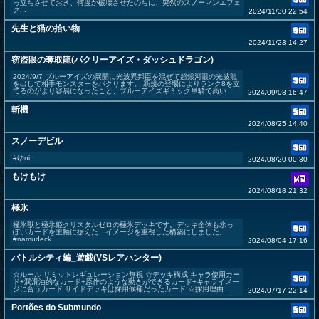
っ立ちさせておき、何度か破壊させたのちに、突然のスノーマンエフェ
ク...
2024/11/30 22:54
先生と猫の拾い物
2024/11/23 14:27
窃盗眼の奪取龍(パクリーアイズ・ダッシュドラゴン)
2024/9/7 ブルーアイズの展開に光波異邦臣を混ぜて超銀河眼の光波龍
を出して相手モンスターをパクります。 新規の登場によりランク8を立
てるのがより容易になったこと、ブルーアイズギミック単騎で高い...
2024/09/08 16:47
斬機
2024/08/25 14:40
スノーデビル
#ゆni
2024/08/20 00:30
もけもけ
2024/08/18 21:32
極氷
極氷獣と極氷姫クリスタルゼロの極氷デッキです。デッキ全体も氷っ
ぽいカードを主軸に据えた、イメージを重視した構築にしました。
#namudeck
2024/08/04 17:16
バトルシティ編_遊戯(VSレアハンター)
☆ルール リミットレギュレーション無視 ☆デッキ構成 キャラ使用カー
ド+潤滑油的なカード+原作のような動きができるカード+キャライメー
ジに合うカード サイドデッキは採用候補だったカード ☆採用理由...
2024/07/17 22:14
Portões do Submundo