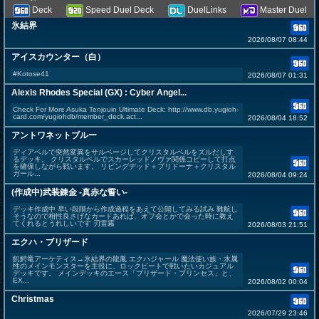
Deck
Speed Duel Deck
DuelLinks
Master Duel
氷結界
2026/08/07 08:44
アイスカウンター（白）
#Kotose41
2026/08/07 01:31
Alexis Rhodes Special (GX) : Cyber Angel...
Check For More Asuka Tenjouin Ultimate Deck: http://www.db.yugioh-
card.com/yugiohdb/member_deck.act...
2026/08/04 18:52
アントワネットブルー
ディアベルで突然変異をサルベージしてクリスタルベルをズルだしす
るデッキ。 クリスタルベルでスカーレッドノヴァ関係コピーして打点
を確保しながら戦います。 リビングデッド＋プリドーナ＋クリスタル
ガール...
2026/08/04 09:24
(作成中)武装錬金 -真赤な誓い-
デッキ作成中 早い段階から作成過程をあえて公開してみる試み 難航し
そうなので相性良さげなカードあれば、オフ会とかで会った時に教え
てくれるとうれしいです 刃雷霧
2026/08/03 21:51
エクハ・ブリザード
飢鰐竜アーケティス→氷結界の龍胤 エクハジャール 魔法使い族・水属
性のメインモンスターを主役に、ロックビートで戦いたいカジュアル
デッキです。 メインデッキのエース「ブリザード・プリンセス」と、
EX...
2026/08/02 00:04
Christmas
2026/07/29 23:46