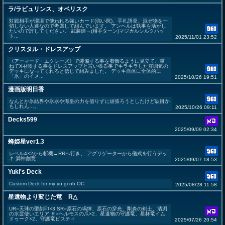
ラ/ラビュリンス、オベリスク
対戦相手が環境で使われる強いカード(強い罠)、手札誘発、混ぜ物を一
切しない人達なので考慮して組んでいます。 アンヘルは執事を活かし
たいので許してください。 武装姫→(相手ターン)マジカルシルクハッ
ト...
2025/11/01 23:52
クリスタル・ドレスアップ
《アーマード・エクシーズ》で装備する事を着飾るように見立て、重
ねてX召喚する事をドレスアップと言い張る事でキラキラした雰囲気の
デッキになってくれると信じて組みました。 デッキ自体に全体的に
「氷」のイメ...
2025/10/26 19:51
漫画版明日香
なんとか氷結界や氷水や海皇の力を借りずに頑張ろうとしたけど駄目か
もしれん…。
2025/10/26 09:11
Decks599
2025/09/09 02:34
蜂姫星ver1.3
レベル4×2から斬機→RRへ行き、 アグリゲーターから儀式を行うデッ
キ 満神創意
2025/09/07 18:53
Yuki's Deck
Custom Deck for my yu gi oh OC
2025/08/28 11:58
星遺物より変じた竜 R△
UR=天球の聖刻印×3 SR=原石の鳴獰、原石の穿光、剛炎の剣士、清冽
の水霊使いエリア Ｒ=ヘルモスの爪×2、星遺物の守護竜、星杯竜イム
ドゥーク×2、守護竜ピスティ
2025/07/26 20:54