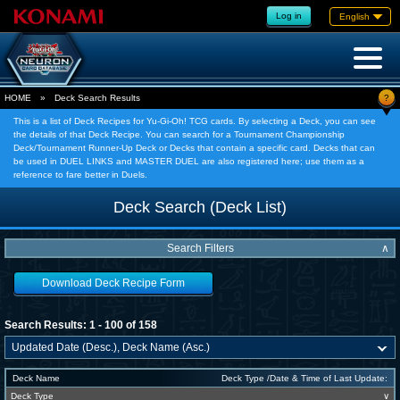
Log in
English
?
HOME
»
Deck Search Results
This is a list of Deck Recipes for Yu-Gi-Oh! TCG cards. By selecting a Deck, you can see
the details of that Deck Recipe. You can search for a Tournament Championship
Deck/Tournament Runner-Up Deck or Decks that contain a specific card. Decks that can
be used in DUEL LINKS and MASTER DUEL are also registered here; use them as a
reference to fare better in Duels.
Deck Search (Deck List)
Search Filters
∧
Download Deck Recipe Form
Search Results: 1 - 100 of 158
Deck Name
Deck Type /Date & Time of Last Update:
Deck Type
∨