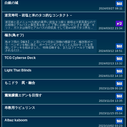
白銀の城
2024/03/27 08:11
迷宮寿司－岩塩と米のタコ的なコンタクト－
迷宮姫と店メニュー(九枚)の素早い岩塩タコ握り 姫様は大変高貴なので
お植物とアルバスと蘇生系を使って 丁寧にお喚びいたします 鉄龍、キ
ット、ガスタは烙印とアルバスの回収員 そして岩and米でタコ男を...
2024/03/22 23:34
極氷(鳥オフ)
鳥オフ用の【極氷】。と言いつつ完全に別物の構築です。極氷獣ポー
ラ・ペンギンを軸に据え、ポーラペンギンをとことん活かすことを意
識してデッキを組みました。 特殊召喚する、またはフィールドで破壊
されるだけ...
2024/03/12 18:51
TCG Cyberse Deck
2024/02/13 13:32
Light That Blinds
2024/01/22 14:10
もこドラ 罠・融合
2023/11/29 00:18
魑魅朦朧エデンを目指す
2023/11/24 13:35
布教用ラビュリンス
2023/11/15 05:04
Albaz kaboom
2023/10/02 03:23