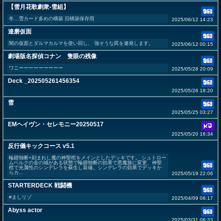
【雪月花歌劇衆‐雪組】
冬…雪カード多めの構築 旧構築保存用
2025/06/12 14:23
達磨仮面
闇の仮面とダルマカルマを使い回し、 強そうな罠を連発します。
2025/06/12 00:15
劇場版名探偵コナン 隻眼の残像
ワニーーーーーーーーー
2025/05/28 20:09
Deck _202505261456354
2025/05/26 18:20
雪
2025/05/25 03:27
EMヘイヴン・セレモニー20250517
2025/05/20 16:34
反行儀キックコース v5.1
輪廻独断+刻まれし魔の神聖棺をメインとしたデッキです。 シュトロー
ムベルクの金の城がある状態で輪廻独断の効果で悪魔族に変更、神聖
棺で光属性のシンデレラを蘇生し装備。シンデレラの効果でデッキか
らカ...
2025/05/19 22:06
STARTERDECK 戦闘機
#ましリゾ
2025/04/09 08:17
Abyss actor
2025/03/31 06:33