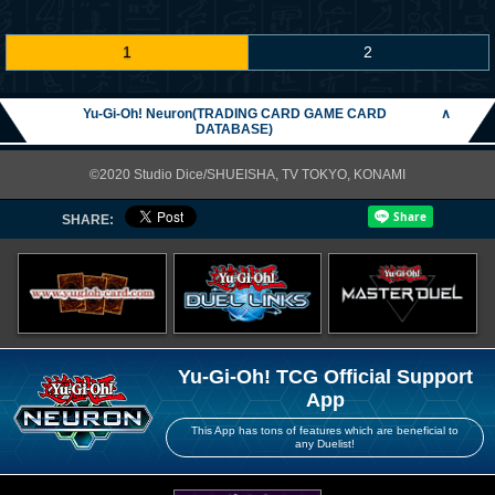
1
2
Yu-Gi-Oh! Neuron(TRADING CARD GAME CARD
∧
DATABASE)
©2020 Studio Dice/SHUEISHA, TV TOKYO, KONAMI
SHARE:
Yu-Gi-Oh! TCG Official Support
App
This App has tons of features which are beneficial to
any Duelist!