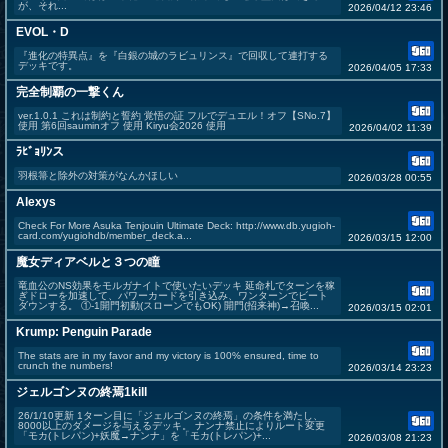
が、それ...
2026/04/12 23:46
EVOL・D
『進化の特異点』を『白銀の城のラビュリンス』で回収して連打する
デッキです。
2026/04/05 17:33
完全制覇の一撃くん
ver.1.0.1 これは制約と誓約 覚悟の証 フルでデュエル！オフ【SNo.7】
使用 第6回sauminオフ 使用 Kiryu会2026 使用
2026/04/02 11:39
ﾗﾋﾞｮﾘﾝス
羽根箒と除外の対策がなんかほしい
2026/03/28 00:55
Alexys
Check For More Asuka Tenjouin Ultimate Deck: http://www.db.yugioh-
card.com/yugiohdb/member_deck.a...
2026/03/15 12:00
魔女ディアベルと３つの瞳
竜血公のNS効果をモルガナイトで使いたいデッキ 延命札でターンを稼
ぎドローを加速して、パワーカードを引き込み、ワンターンでビート
ダウンする。 ①-1開門初動(スローンでもOK) 開門(招来神)→召喚...
2026/03/15 02:01
Krump: Penguin Parade
The stats are in my favor and my victory is 100% ensured, time to
crunch the numbers!
2026/03/14 23:23
ジェルゴンヌの終焉1kill
26/1/10更新 1ターン目に「ジェルゴンヌの終焉」の条件を満たし、
8000以上のダメージを与えるデッキ。 ナンナ禁止によりルート変更
「モカ(トレパン)+妖魔→ナンナ」を「モカ(トレパン)+...
2026/03/08 21:23