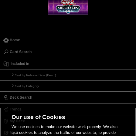
Home
Card Search
Included in
Sort by Release Date (Desc.)
Sort by Category
Deck Search
Trends
Our use of Cookies
My Deck
We use cookies to make our website work properly. We also
use cookies to analyze the traffic of our website, to provide
My Card List