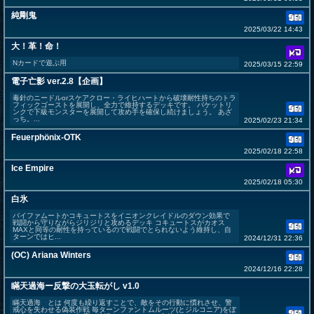
純剛鬼
2025/03/22 14:43
大！革！命！
Nカードで遊ぶ用
2025/03/15 22:59
電子亡影 ver.2.8【企画】
毒針のニードルorスケアクロー・ライヒハートから破壊耐性持ちのトラ
フィックゴーストを展開し、全力で維持するデッキです。 パケットリ
ンクで下級モンスターを展開して攻め手を確保し続けましょう。 あざ
っち。...
2025/02/23 21:34
Feuerphönix-OTK
2025/02/18 22:58
Ice Empire
2025/02/18 05:30
白氷
バイファムートかコキュートスをイニオンクレイドルのダウン効果で
戦闘から守りながらジリジリと攻めるデッキ コキュートスがカオス
MAXと同等の耐性を持っているので戦闘でとられないよう維持し、自
ターンではヒ...
2024/12/31 22:36
(OC) Ariana Winters
2024/12/16 22:28
瞞天過海ー反撃の大玉転がし v1.0
瞞天過海 とは 何度も繰り返すことで、敵をその行動に慣れさせ、警
戒心を失わせる偽装作戦 毎ターンファントムルーツ(とジルコニア)をぼ