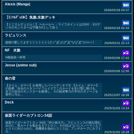
Alexis (Manga)
2026/02/18 03:37
【ﾐﾆﾏﾑﾃﾞｭｴﾙ!】魚族.水族デッキ
【ミニマムデュエル！】 〜ルール〜 ・ライフポイントは2000 ・EXデ
ッキのモンスターは守備力0として扱う
2026/02/18 02:34
ラビュリンス
姫様!!!愛してますううううううう(*ノﾟДﾟ)八(*ﾟДﾟ*)八(ﾟДﾟ*)ﾉｨｪｰｨ！
2026/02/11 22:13
NF 水族
N種族統一杯用
2026/02/06 17:42
Jesse {anime sub}
2026/02/06 12:50
命の音
【タイム・ボマー】を使用したバーンデッキです 【タイム・ボマー】
の効果「自分のスタンバイフェイズでこのカードを生け贄に捧げる。
全ての自分のモンスターを破壊し、その総攻撃力の半分のダメージを
相手に与え...
2025/12/07 18:38
Deck
2025/11/03 13:24
仮面ライダーカブトロン34話
仮面ライダーカブトロン 34話『砕け超火力』 ラビュリンスの城を隠れ
みのに、罠カードを集めるカブトロン。その目はついにスノーマンエフ
ェクトに向けられた。危機感を強めたスミスは、アンチホープにカブト
ロ...
2025/11/02 16:28