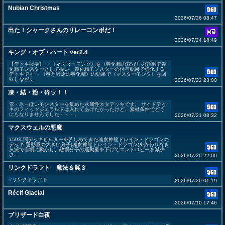
Nubian Christmas
2026/07/26 08:47
出た！シャークさんのリレーコンボだ！
2026/07/24 18:49
キング・オブ・ハート ver2.4
【デッキ概要】 ・《マスターモンク》を《春化精の花冠》の効果で春
化精モンスターとして扱い、春化精モンスターの付与効果で強化する
デッキです ・《春と野原の春化精》の効果で《マスターモンク》を回
収しなが...
2026/07/22 23:00
凍・結・粉・砕ッ！！
雪・氷っぽいモンスターを集めた水属性ネタデッキです。 サイドデッ
キのフィッツジェラルドは入れてあげたかったけど、素材条件でどう
にもなりませんでした・・・。
2026/07/21 08:32
マクスウェルの悪魔
150年間デッキビルダーを苦しめてきた魂食神龍ドレイン・ドラゴンの
デッキ 運動量の大きい分子(魂食神龍ドレイン・ドラゴン)を終わりなき
灰滅で自場に動かし、敵場分子の運動量を下げてエントロピーを減少
さ...
2026/07/20 22:00
リンクドラフト 魔法＆罠３
#リンクドラフト
2026/07/20 01:19
Récif Glacial
2026/07/10 17:46
ブリザード白夜