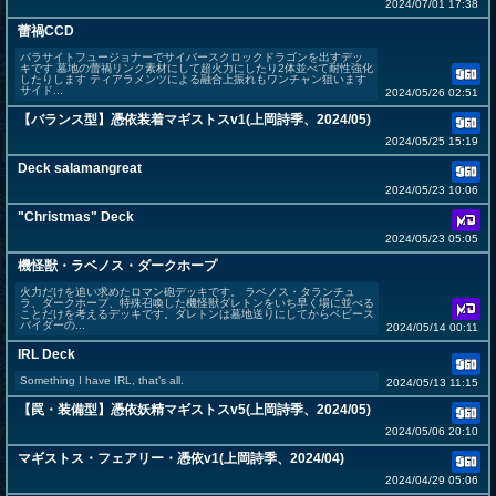
2024/07/01 17:38
蕾禍CCD
パラサイトフュージョナーでサイバースクロックドラゴンを出すデッ
キです 墓地の蕾禍リンク素材にして超火力にしたり2体並べて耐性強化
したりします ティアラメンツによる融合上振れもワンチャン狙います
サイド...
2024/05/26 02:51
【バランス型】憑依装着マギストスv1(上岡詩季、2024/05)
2024/05/25 15:19
Deck salamangreat
2024/05/23 10:06
"Christmas" Deck
2024/05/23 05:05
機怪獣・ラベノス・ダークホープ
火力だけを追い求めたロマン砲デッキです。 ラベノス・タランチュ
ラ、ダークホープ、特殊召喚した機怪獣ダレトンをいち早く場に並べる
ことだけを考えるデッキです。ダレトンは墓地送りにしてからベビース
パイダーの...
2024/05/14 00:11
IRL Deck
Something I have IRL, that’s all.
2024/05/13 11:15
【罠・装備型】憑依妖精マギストスv5(上岡詩季、2024/05)
2024/05/06 20:10
マギストス・フェアリー・憑依v1(上岡詩季、2024/04)
2024/04/29 05:06