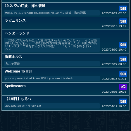
19-2. 空の紅波、海の碧風
#ばぁでぃんのShaddollCollection No.19 空の紅波、海の碧風
2023/09/22 02:50
ラビュリンス
2023/08/16 13:42
ヘンダーランド
「決闘ってなかなか思った通りにはいかないものよね～」 「そこが面
白いんだけどねっ」 「手札誘発で空中戦を繰り返したり、制圧力の高
いモンスターで蓋をするなんて決闘は…」 「もう、飽き飽きよね…」
ヘン...
2023/08/02 10:49
脳筋ホルス
力こそ正義
2023/07/29 08:40
Welcome To H3ll
your opponent shall know H3ll if you use this deck...
2023/05/15 01:34
Spellcasters
2023/05/05 19:26
【1周目】ちるつ
2023/03/25 灰ドラ ver 1.0
2023/04/17 10:00