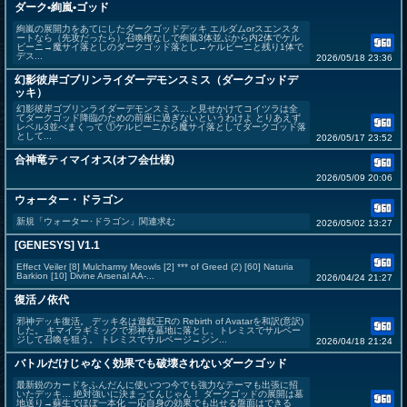
ダーク•絢嵐•ゴッド
絢嵐の展開力をあてにしたダークゴッドデッキ エルダムorスエンスタ
ートなら（先攻だったら）召喚権なしで絢嵐3体並ぶから内2体でケル
ビーニ→魔サイ落としのダークゴッド落とし→ケルビーニと残り1体で
デス...
2026/05/18 23:36
幻影彼岸ゴブリンライダーデモンスミス（ダークゴッドデ
ッキ）
幻影彼岸ゴブリンライダーデモンスミス…と見せかけてコイツラは全
てダークゴッド降臨のための前座に過ぎないというわけよ とりあえず
レベル3並べまくって ①ケルビーニから魔サイ落としてダークゴッド落
として...
2026/05/17 23:52
合神竜ティマイオス(オフ会仕様)
2026/05/09 20:06
ウォーター・ドラゴン
新規「ウォーター･ドラゴン」関連求む
2026/05/02 13:27
[GENESYS] V1.1
Effect Veiler [8] Mulcharmy Meowls [2] *** of Greed (2) [60] Naturia
Barkion [10] Divine Arsenal AA-...
2026/04/24 21:27
復活ノ依代
邪神デッキ復活。 デッキ名は遊戯王Rの Rebirth of Avatarを和訳(意訳)
した。 キマイラギミックで邪神を墓地に落とし、トレミスでサルベー
ジして召喚を狙う。 トレミスでサルベージ→シン...
2026/04/18 21:24
バトルだけじゃなく効果でも破壊されないダークゴッド
最新鋭のカードをふんだんに使いつつ今でも強力なテーマも出張に招
いたデッキ… 絶対強いに決まってんじゃん！ ダークゴッドの展開は墓
地送り→蘇生でほぼ一本化 一応自身の効果でも出せる盤面はできる