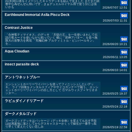
白(氷)明日香をイメージしたキャラデッキを組んで見ました まだまだ調
整中な為ぜんぜん弱いです…まぁデュエルロイヤル用で使う分には強
いかも
2026/07/07 12:51
Earthbound Immortal Aslla Piscu Deck
2026/07/03 11:31
Contrast Justice
「合神竜ティマイオス」のデッキ 「天獄の王」を一生使いまわして伝
説の竜カードを使いながら戦っていく 横に「邪神アバター」を並べ無
限大の攻撃力を再現 「究極幻神 アルティミトル・ビシバールキン」
を...
2026/06/20 10:21
Aqua Cloudian
2026/06/11 13:05
insect parasite deck
2026/06/10 14:01
アントワネットブルー
エンシェントホーリーワイバーンを使ってフィニッシュしたいデッ
キ。 ライフ回復をメンタルスフィアやサイコガンナーで補う。 エンシ
ェントホーリーワイバーンの出し方として ①マルウィスプ＋マリオネ
ッター...
2026/05/25 19:37
ラビュダイノドリアード
2026/05/24 22:18
ダークメタルゴッド
ダークゴッドデッキはパッケージ（デッキ全体）を変えても出す手段
は結局墓地に落としてからデスキャスターかくぅで蘇生が一番手っ取
り早くて変えたくない悲しみ
2026/05/19 22:59