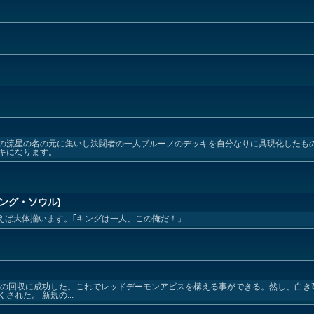
の流星の名の元に集いし決闘者の一人ブルーノのデッキを自分なりに具現化したもので
キになります。
ング・ソウル)
ON 買えば大体揃います。｢キングは一人、この俺だ！」
ーの回収に成功した。これでレッドデーモンアビスを構える事ができる。然し、白き
れた。 新規の...