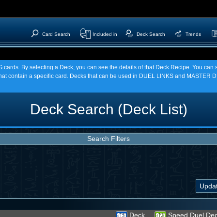
Card Search
Included in
Deck Search
Trends
TCG cards. By selecting a Deck, you can see the details of that Deck Recipe. You c
t contain a specific card. Decks that can be used in DUEL LINKS and MASTER DU
Deck Search (Deck List)
Search Filters
Deck
Speed Duel De