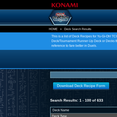
HOME
»
Deck Search Results
This is a list of Deck Recipes for Yu-Gi-Oh! 
Deck/Tournament Runner-Up Deck or Decks tha
reference to fare better in Duels.
Download Deck Recipe Form
Search Results: 1 - 100 of 633
Deck Name
Deck Type