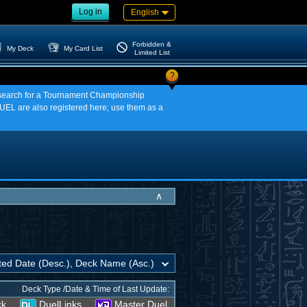
Log in
English
Forbidden &
My Deck
My Card List
Limited List
?
an search for a Tournament Championship
EL are also registered here; use them as a
∧
Deck Type /Date & Time of Last Update:
ck
DuelLinks
Master Duel