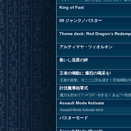
King of Fast
09 ジャンク／バスター
Theme deck: Red Dragon‘s Redemp
アルティマヤ・ツィオルキン
集いし流星の絆
王者の鳴動に 爆烈の喝采を!
王者の鼓動、今ここに列を成す！天地鳴動の
討伐魔導砲零式
魔力を貯めてﾌﾞｯﾊﾟ(ｱｽﾞｰﾙ)する！ あぁ^
Assault Mode Activate
Assault Mode Activate deck
バスターモード