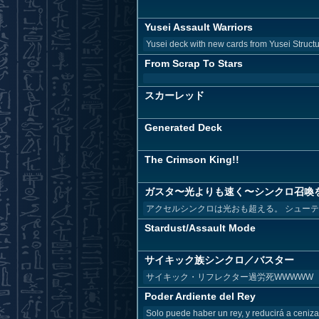
Yusei Assault Warriors
Yusei deck with new cards from Yusei Struc
From Scrap To Stars
スカーレッド
Generated Deck
The Crimson King!!
ガスタ〜光よりも速く〜シンクロ召喚
アクセルシンクロは光おも超える。 シューテ
Stardust/Assault Mode
サイキック族シンクロ／バスター
サイキック・リフレクター過労死WWWWW
Poder Ardiente del Rey
Solo puede haber un rey, y reducirá a ceniza