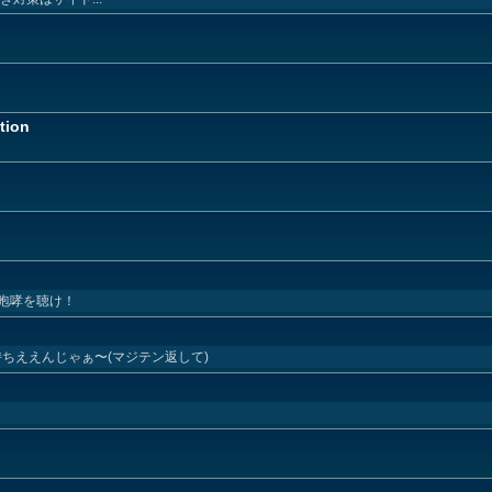
tion
咆哮を聴け！
〜気持ちええんじゃぁ〜(マジテン返して)