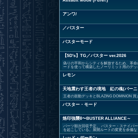
Assault Mode (Pure/!)
アンワ/
／バスター
バスターモード
【5D's】TG／バスター ver.2026
偽りの平和からシティを解放するため、革命
ードを使って構築したノーリミット用のデッ
レモン
天地震わす王者の境地 紅の魂(バーニ
王者の鼓動デッキとBLAZING DOMINI
バスター・モード
烙印強襲Ⅱ〜BUSTER ALLIANCE～
パーツ順次回収予定。 バスター・スナイパ
を起こしている。展開ルートの変更を余儀なくさ
レッド・デーモン