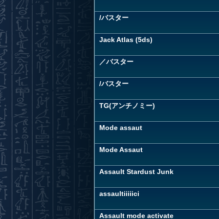
/バスター
Jack Atlas (5ds)
／バスター
/バスター
TG(アンチノミー)
Mode assaut
Mode Assaut
Assault Stardust Junk
assaultiiiiici
Assault mode activate