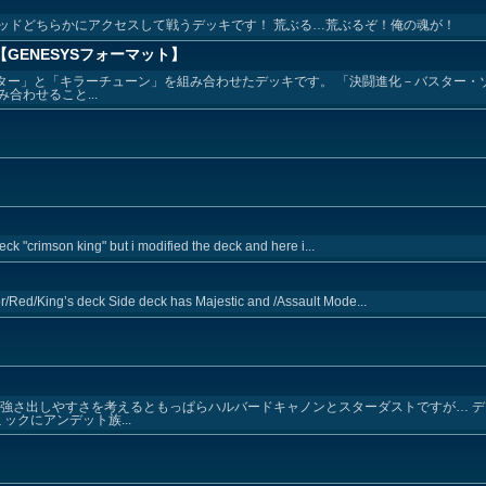
ッドどちらかにアクセスして戦うデッキです！ 荒ぶる…荒ぶるぞ！俺の魂が！
GENESYSフォーマット】
スター」と「キラーチューン」を組み合わせたデッキです。 「決闘進化－バスター・
合わせること...
deck "crimson king" but i modified the deck and here i...
/Red/King’s deck Side deck has Majestic and /Assault Mode...
 強さ出しやすさを考えるともっぱらハルバードキャノンとスターダストですが… 
クにアンデット族...