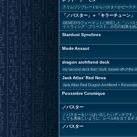
クリムゾンブレードからバスターかビーステ
「／バスター」＋「キラーチューン」【
GENESYSフォーマットに対応した「／バ
イトウィング・プリースト」の①の効果を組み
Stardust Synchros
Mode Assaut
dragon archfiend deck
my secand deck that i built, based off of the 
Jack Atlas’ Red Nova
Jack Atlas Red Dragon Archfiend + Resonator
Poussière Cosmique
／バスター
／バスターをいっぱい出したいデッキです。
しても美味しいように、レベル8を立てるギミッ
／バスター