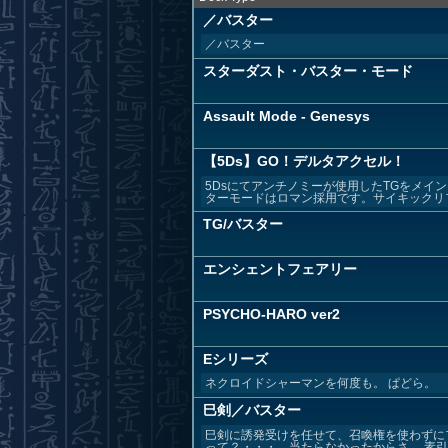
／バスター
／バスター
スターダスト・バスター・モード
Assault Mode - Genesys
【5Ds】GO！デルタアクセル！
5Dsにてアンチノミーが使用したTGをメイン
ターモードはロマン採用です。サイキックリフレ
TG/バスター
エンシェントフェアリー
PSYCHO-HARO ver2
Eシリーズ
ネクロイドシャーマンを何度も。 ぱどら。
巳剣／バスター
巳剣に誘発受けを任せて、召喚権を使わずに
って？・・・、当たらなかったからさ。 素引き