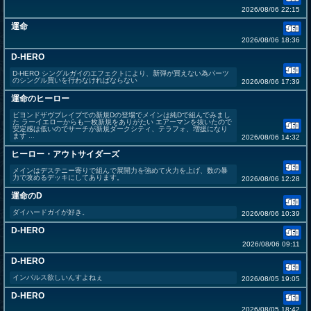
2026/08/06 22:15
運命
2026/08/06 18:36
D-HERO
D-HERO シングルガイのエフェクトにより、新弾が買えない為パーツ
のシングル買いを行わなければならない
2026/08/06 17:39
運命のヒーロー
ビヨンドザヴブレイブでの新規Dの登場でメインは純Dで組んでみまし
た ラーイエローからも一枚新規をありがたい エアーマンを抜いたので
安定感は低いのでサーチが新規ダークシティ、テラフォ、増援になり
ます ...
2026/08/06 14:32
ヒーロー・アウトサイダーズ
メインはデステニー寄りで組んで展開力を強めて火力を上げ、数の暴
力で攻めるデッキにしてあります。
2026/08/06 12:28
運命のD
ダイハードガイが好き。
2026/08/06 10:39
D-HERO
2026/08/06 09:11
D-HERO
インパルス欲しいんすよねぇ
2026/08/05 19:05
D-HERO
2026/08/05 18:42