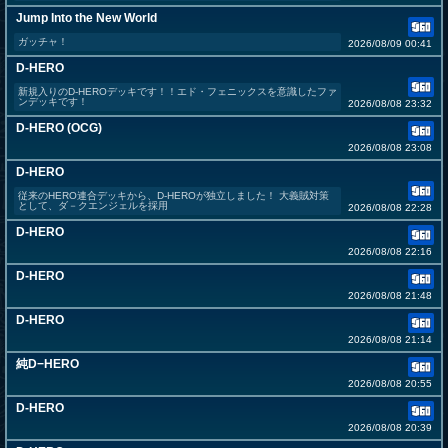
Jump Into the New World
ガッチャ！
2026/08/09 00:41
D-HERO
新規入りのD-HEROデッキです！！エド・フェニックスを意識したファ
ンデッキです！
2026/08/08 23:32
D-HERO (OCG)
2026/08/08 23:08
D-HERO
従来のHERO連合デッキから、D-HEROが独立しました！ 大義賊対策
として、ダ－クエンジェルを採用
2026/08/08 22:28
D-HERO
2026/08/08 22:16
D-HERO
2026/08/08 21:48
D-HERO
2026/08/08 21:14
純D−HERO
2026/08/08 20:55
D-HERO
2026/08/08 20:39