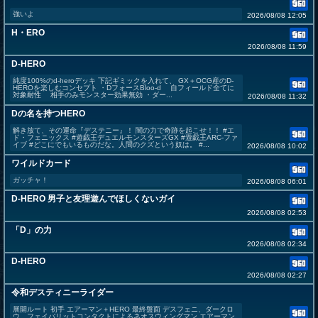
強いよ
2026/08/08 12:05
H・ERO
2026/08/08 11:59
D-HERO
純度100%のd-heroデッキ 下記ギミックを入れて、 GX＋OCG産のD-
HEROを楽しむコンセプト ・DフォースBloo-d 自フィールド全てに
対象耐性 相手のみモンスター効果無効 ・ダー...
2026/08/08 11:32
Dの名を持つHERO
解き放て、その運命『デステニー』！ 闇の力で奇跡を起こせ！！ #エ
ド・フェニックス #遊戯王デュエルモンスターズGX #遊戯王ARC-ファ
イブ #どこにでもいるものだな。人間のクズという奴は。 #...
2026/08/08 10:02
ワイルドカード
ガッチャ！
2026/08/08 06:01
D-HERO 男子と友理遊んでほしくないガイ
2026/08/08 02:53
「D」の力
2026/08/08 02:34
D-HERO
2026/08/08 02:27
令和デスティニーライダー
展開ルート 初手 エアーマン＋HERO 最終盤面 デスフェニ、ダークロ
ウ、フェイバリットコンタクトによるネオスウィングマン エアーマン