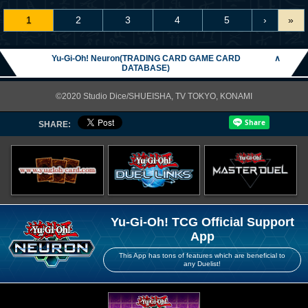
1
2
3
4
5
›
»
Yu-Gi-Oh! Neuron(TRADING CARD GAME CARD
∧
DATABASE)
©2020 Studio Dice/SHUEISHA, TV TOKYO, KONAMI
SHARE:
Yu-Gi-Oh! TCG Official Support
App
This App has tons of features which are beneficial to
any Duelist!