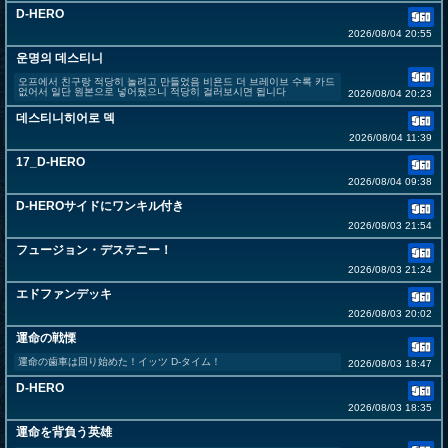
D-HERO
2026/08/04 20:55
운명의 데스티니
오프에서 친구랑 적당히 놀려고 만들었음 비욘드 더 브레이브 수록 카드
없어서 일단 원본으로 넣어뒀으니 적당히 걸러보시면 됩니다
2026/08/04 20:23
데스티니히어로 덱
2026/08/04 11:39
17_D-HERO
2026/08/04 09:38
D-HEROサイドにワンキル付き
2026/08/03 21:54
フュージョン・デステニー！
2026/08/03 21:24
エドファンデッキ
2026/08/03 20:02
運命の戦慄
運命の歯車は回り始めた！イッツ D-タイム！
2026/08/03 18:47
D-HERO
2026/08/03 18:35
運命を背負う英雄