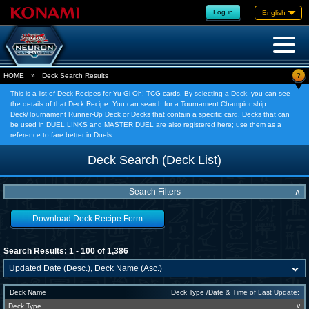
Log in
English
?
HOME
»
Deck Search Results
This is a list of Deck Recipes for Yu-Gi-Oh! TCG cards. By selecting a Deck, you can see
the details of that Deck Recipe. You can search for a Tournament Championship
Deck/Tournament Runner-Up Deck or Decks that contain a specific card. Decks that can
be used in DUEL LINKS and MASTER DUEL are also registered here; use them as a
reference to fare better in Duels.
Deck Search (Deck List)
Search Filters
∧
Download Deck Recipe Form
Search Results: 1 - 100 of 1,386
Deck Name
Deck Type /Date & Time of Last Update:
Deck Type
∨