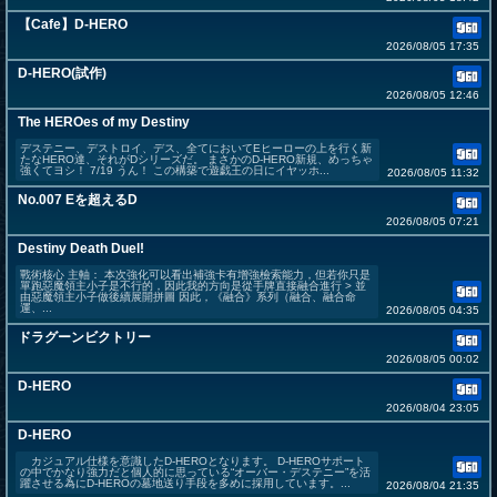
【Cafe】D-HERO
2026/08/05 17:35
D-HERO(試作)
2026/08/05 12:46
The HEROes of my Destiny
デステニー、デストロイ、デス、全てにおいてEヒーローの上を行く新
たなHERO達、それがDシリーズだ。 まさかのD-HERO新規、めっちゃ
強くてヨシ！ 7/19 うん！ この構築で遊戯王の日にイヤッホ...
2026/08/05 11:32
No.007 Eを超えるD
2026/08/05 07:21
Destiny Death Duel!
戰術核心 主軸： 本次強化可以看出補強卡有增強檢索能力，但若你只是
單跑惡魔領主小子是不行的，因此我的方向是從手牌直接融合進行 > 並
由惡魔領主小子做後續展開拼圖 因此，《融合》系列（融合、融合命
運、...
2026/08/05 04:35
ドラグーンビクトリー
2026/08/05 00:02
D-HERO
2026/08/04 23:05
D-HERO
カジュアル仕様を意識したD-HEROとなります。 D-HEROサポート
の中でかなり強力だと個人的に思っている“オーバー・デステニー”を活
躍させる為にD-HEROの墓地送り手段を多めに採用しています。...
2026/08/04 21:35