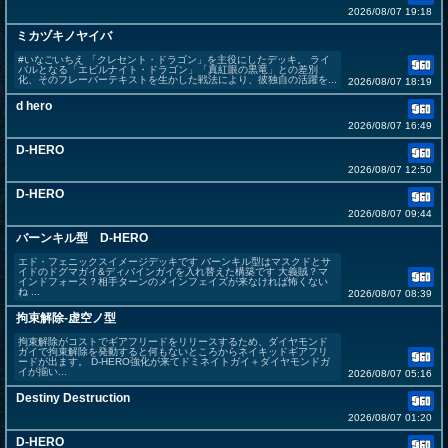
2026/08/07 19:18
ミカヅキノヤイバ
#いなごいちえ 「クレセント・ドラゴン」を主役にしたデッキ。 ライ
バルとなる「エビルナイト・ドラゴン」「真紅眼の黒竜」との差別
化、そのフレーバーテキストを生かした戦法により、彼独自の活躍を...
2026/08/07 18:19
d hero
2026/08/07 16:49
D-HERO
2026/08/07 12:50
D-HERO
2026/08/07 09:44
バーンキル型 D-HERO
エド・フェニックスイメージデッキです バーンキル型はマスクドとサ
イドのドグマガイ&ディバインガイを入れ替えた構築です 大義賊？マ
インドフォース？相手ターンのメインフェイズが来なければ怖くない
ね ...
2026/08/07 08:39
拘束解除-虚空ノ型
拘束解除がコストでギアフリードをリリースするため、ダイヤモンド
ガイで拘束解除を発動すると何もないところからネイキッドギアフリ
ードが出ます。 D-HERO強化が来てドミネイトガイ＋ダイヤモンドガ
イが揃い...
2026/08/07 05:16
Destiny Destruction
2026/08/07 01:20
D-HERO