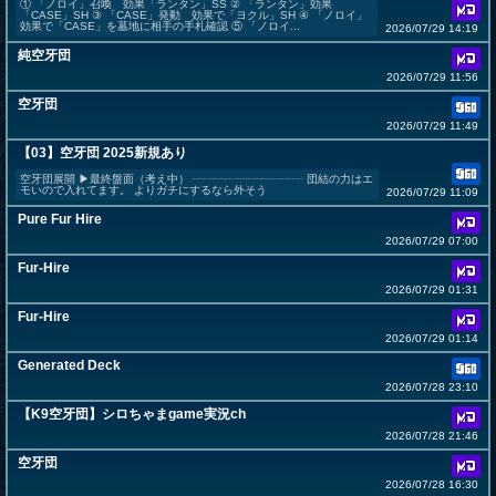
① 「ノロイ」召喚 効果「ランタン」SS ② 「ランタン」効果
「CASE」SH ③ 「CASE」発動 効果で「ヨクル」SH ④ 「ノロイ」
効果で「CASE」を墓地に相手の手札確認 ⑤ 「ノロイ...
2026/07/29 14:19
純空牙団
2026/07/29 11:56
空牙団
2026/07/29 11:49
【03】空牙団 2025新規あり
空牙団展開 ▶最終盤面（考え中） ┈┈┈┈┈┈┈┈┈┈ 団結の力はエ
モいので入れてます。 よりガチにするなら外そう
2026/07/29 11:09
Pure Fur Hire
2026/07/29 07:00
Fur-Hire
2026/07/29 01:31
Fur-Hire
2026/07/29 01:14
Generated Deck
2026/07/28 23:10
【K9空牙団】シロちゃまgame実況ch
2026/07/28 21:46
空牙団
2026/07/28 16:30