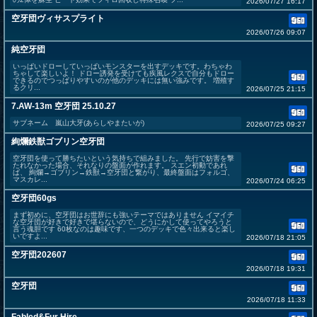
2026/07/27 16:17
空牙団ヴィサスプライト
2026/07/26 09:07
純空牙団
いっぱいドローしていっぱいモンスターを出すデッキです。わちゃわ
ちゃして楽しいよ！ ドロー誘発を受けても疾風レクスで自分もドロー
できるのでつっぱりやすいのが他のデッキには無い強みです。 増殖す
るクリ...
2026/07/25 21:15
7.AW-13m 空牙団 25.10.27
サブネーム 嵐山大牙(あらしやまたいが)
2026/07/25 09:27
絢爛鉄獣ゴブリン空牙団
空牙団を使って勝ちたいという気持ちで組みました。 先行で妨害を撃
たれなかった場合、それなりの盤面が作れます。 スエン初動であれ
ば、 絢爛→ゴブリン→鉄獣→空牙団と繋がり、最終盤面はフォルゴ、
マスカレ...
2026/07/24 06:25
空牙団60gs
まず初めに、空牙団はお世辞にも強いテーマではありません イマイチ
な空牙団が好きで好きで堪らないので、どうにかして使ってやろうと
言う魂胆です 60枚なのは趣味です、一つのデッキで色々出来ると楽し
いですよ...
2026/07/18 21:05
空牙団202607
2026/07/18 19:31
空牙団
2026/07/18 11:33