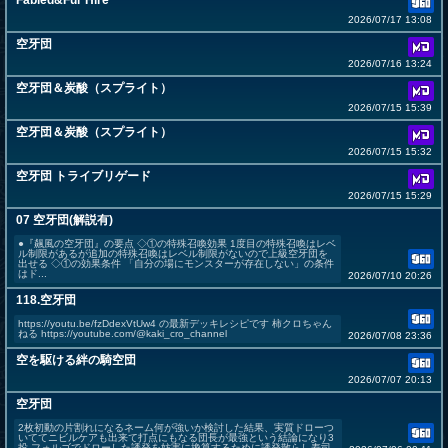
Fabled&Fur Hire
2026/07/17 13:08
空牙団
2026/07/16 13:24
空牙団＆炭酸（スプライト）
2026/07/15 15:39
空牙団＆炭酸（スプライト）
2026/07/15 15:32
空牙団 トライブリゲード
2026/07/15 15:29
07 空牙団(解説有)
●『飆風の空牙団』の要点 ◇①の特殊召喚効果 1度目の特殊召喚はレベ
ル制限があるが追加の特殊召喚はレベル制限がないので上級空牙団を
出せる ◇①の効果条件 「自分の場にモンスターが存在しない」の条件
はド...
2026/07/10 20:26
118.空牙団
https://youtu.be/fzDdexVtUw4 の最新デッキレシピです 柿クロちゃん
ねる https://youtube.com/@kaki_cro_channel
2026/07/08 23:36
空を駆ける絆の騎空団
2026/07/07 20:13
空牙団
2枚初動の片割れになるネーム何が強いか検討した結果、実質ドローつ
いててニビルケアも出来て打点にもなる団長が最強という結論になり3
投 フォルゴでドローした誘発を妨害に換算するために誘発散らし寿司