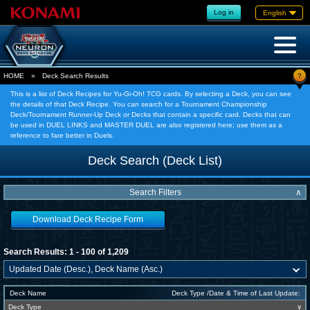
Log in
English
?
HOME
»
Deck Search Results
This is a list of Deck Recipes for Yu-Gi-Oh! TCG cards. By selecting a Deck, you can see
the details of that Deck Recipe. You can search for a Tournament Championship
Deck/Tournament Runner-Up Deck or Decks that contain a specific card. Decks that can
be used in DUEL LINKS and MASTER DUEL are also registered here; use them as a
reference to fare better in Duels.
Deck Search (Deck List)
Search Filters
∧
Download Deck Recipe Form
Search Results: 1 - 100 of 1,209
Deck Name
Deck Type /Date & Time of Last Update:
Deck Type
∨