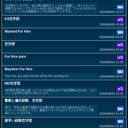
空牙団デッキです。 光と闇の儀式ギミックから展開し、ギャラクシー
展開でタキオンプライマルを送り付けて破壊します。フォルゴの3ドロ
ーとラファールの複数枚ルックを目指すデッキです。
2026/08/05 19:17
K9空牙団
2026/08/05 15:38
Wanted Fur Hire
2026/08/05 03:33
空牙団
2026/08/04 23:36
Fur Hire puro
2026/08/04 21:58
Mayhem Fur Hire
Don't lie, you were thrown off by the wording too.
2026/08/04 20:01
MD空牙団
MD用空牙団 紙と違ってドロバが2枚あるので化石調査は少なめ。 エク
ストラは苦手な後手に寄せてます。
2026/08/04 12:31
警察と傭兵部隊、空牙団
昨今、手札や墓地で発動される事が多いのでK9と組み合わせました。
エクシーズ出来なくても、種族がバラバラなのでフォルゴのリンク素
材にうってつけです。
2026/08/03 21:53
素早い鉄獣空牙団
2026/08/03 01:37