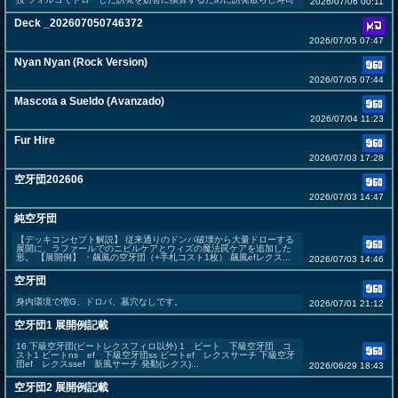
2026/07/06 00:11
Deck _202607050746372
2026/07/05 07:47
Nyan Nyan (Rock Version)
2026/07/05 07:44
Mascota a Sueldo (Avanzado)
2026/07/04 11:23
Fur Hire
2026/07/03 17:28
空牙団202606
2026/07/03 14:47
純空牙団
【デッキコンセプト解説】 従来通りのドンパ破壊から大量ドローする
展開に、ラファールでのニビルケアとウィズの魔法罠ケアを追加した
形。 【展開例】 ・飆風の空牙団（+手札コスト1枚） 飆風efレクス...
2026/07/03 14:46
空牙団
身内環境で増G、ドロバ、墓穴なしです。
2026/07/01 21:12
空牙団1 展開例記載
16 下級空牙団(ビートレクスフィロ以外) 1 ビート 下級空牙団 コ
スト1 ビートns ef 下級空牙団ss ビートef レクスサーチ 下級空牙
団ef レクスssef 新風サーチ 発動(レクス)...
2026/06/29 18:43
空牙団2 展開例記載