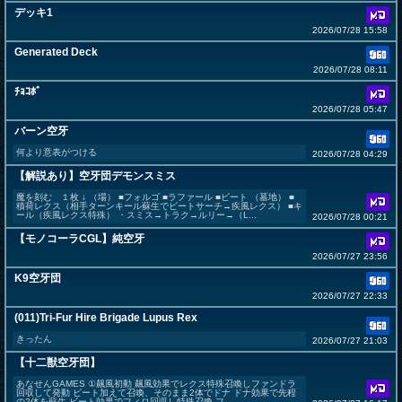
デッキ1
2026/07/28 15:58
Generated Deck
2026/07/28 08:11
ﾁｮｺﾎﾞ
2026/07/28 05:47
バーン空牙
何より意表がつける
2026/07/28 04:29
【解説あり】空牙団デモンスミス
魔を刻む １枚 ↓ （場） ■フォルゴ ■ラファール ■ビート （墓地） ■
積荷レクス（相手ターンキール蘇生でビートサーチ→疾風レクス） ■キ
ール（疾風レクス特殊） ・スミス→トラク→ルリー→（L...
2026/07/28 00:21
【モノコーラCGL】純空牙
2026/07/27 23:56
K9空牙団
2026/07/27 22:33
(011)Tri-Fur Hire Brigade Lupus Rex
きったん
2026/07/27 21:03
【十二獣空牙団】
あなせんGAMES ①飆風初動 飆風効果でレクス特殊召喚しファンドラ
回収して発動 ビート加えて召喚、そのまま2体でドナ ドナ効果で先程
の2体を蘇生 ビート効果でフィロ回収し特殊召喚 フ...