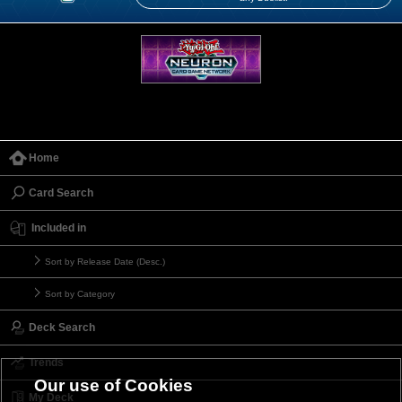
Home
Card Search
Included in
Sort by Release Date (Desc.)
Sort by Category
Deck Search
Trends
Our use of Cookies
My Deck