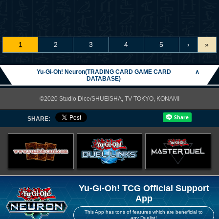
1
2
3
4
5
›
»
Yu-Gi-Oh! Neuron(TRADING CARD GAME CARD
∧
DATABASE)
©2020 Studio Dice/SHUEISHA, TV TOKYO, KONAMI
SHARE:
Yu-Gi-Oh! TCG Official Support
App
This App has tons of features which are beneficial to
any Duelist!