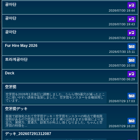
공아단
2026/07/30 19:44
공아단
2026/07/30 19:43
공아단
2026/07/30 19:43
Fur Hire May 2026
2026/07/30 15:11
트라게공아단
2026/07/30 10:00
Deck
2026/07/30 06:29
空牙団
空牙団を2026年1月改訂に調整しました。うらら増G墓穴が減ったとこ
ろに使いやすい誘発を追加しました。 空牙団モンスターを全種採用し
ています。
2026/07/29 17:03
空牙団デッキ
新規で超強化されて空牙団デッキ！空牙団モンスターの時点で最低限
役割があるので団員は全員入れてます 縛りは付きますが新規により安
定力、展開力、貫通力、妨害力が向上し強くなりました。ちゃんと空
牙団の特徴を...
2026/07/29 16:20
デッキ_202607291312087