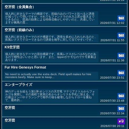
空牙団（全員集合）
個人的に好きなテーマの構築です。前線のみのパワーと比べると誘発
が減っていて弱いですが、それでもファンドラの火力上昇が最大まで
できるのと、団員の効果による特殊召喚がしやすいのと、共通してい
ますが飆風の貫...
2026/07/31 12:02
空牙団（前線のみ）
個人的に好きなテーマのガチ構築です。誘発を多めに入れられるのと、
疾風レクスでドローできるので誘発を相手に対して当てやすいです。
2026/07/31 11:55
K9空牙団
個人的に好きなテーマの混合構築です。疾風レクスがレベル5なのがあ
るので相性はいいかと思います。また、ripperがケモなのでケモ要素は
あります。
2026/07/31 11:36
Fur Hire Genesys Format
No need to actually use the extra deck. Field spell makes fur hire
monsters beefy. Make sure to keep...
2026/07/30 23:51
エンタープライズ
神のデッキを組もう第1弾-オシリスの天空竜 マテリアクトルからフォ
ルゴを展開し、その過程で真実の名からオシリスを手札に加える。そ
の後はドンパやドランシアで相手の場を破壊しながらドローを重ね
て、最終的...
2026/07/30 23:48
空牙団
2026/07/30 22:34
空牙団
2026/07/30 20:11