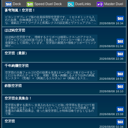
Deck
Speed Duel Deck
DuelLinks
Master Duel
蒼穹翔嵐！空牙団！
ビヨンドザブレイブ版の全員採用型空牙団です。 ミセスギミックも入
れた結果、60枚構築となりました。 可愛いぞ！かっこいいぞ！！ みん
な、遊戯王アートワークスと疾風レクスの設定画とヴァリュアブル・...
2026/08/09 16:34
ほぼ純空牙団
ほぼ純の空牙団です。 増殖するクリボーは積荷レクスへのアクセス、
イズナルプスはK9出張ではなく疾風レクスでのドローで動くための誘
発要因として採用しています。 空牙団の展開力+増殖クリボーでリンク
値が...
2026/08/09 01:04
空牙団（最新）
2026/08/08 22:36
千年絢爛空牙団
空牙団の大義フォルゴの②の効果を先攻1ターン目に３枚ドローするこ
とだけを求めたデッキです。 初動：荒魂＋絢爛たるメガラ以外の絢嵐
モンスター 《荒魂》＋《絢嵐たるエルダム》or《絢嵐たるスエ...
2026/08/08 18:51
鉄獣空牙団
2026/08/08 16:10
空牙団全員集合！
空牙団を愛する貴方へ 全員入れるからこそ強い空牙団を見せつけて相
手を怖がらせましょう！ <ポイント> ・リンク2のキール①効果と、速
攻魔法の飆風①効果は、使った後空牙団しか特殊召喚できなくなるの
で要...
2026/08/08 15:08
空牙団
2026/08/08 02:34