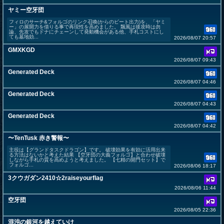
ヤミー空牙団
フィロのサーチ&フォルゴのリンク召喚(からのビート出力)を、「ヤミ
ー」の展開力を借りる事で再現性を高めました。 飄風は後攻時は勿
論、先攻でもドナにチェーンして発動機会がある他、手札コストにし
ても墓地効...
2026/08/07 20:57
GMXKGD
2026/08/07 09:43
Generated Deck
2026/08/07 04:46
Generated Deck
2026/08/07 04:43
Generated Deck
2026/08/07 04:42
〜TenTusk 赤き警報〜
主役は【グランドタスクドラゴン】です。 破壊効果を有効に活用出来
る方法はないかと考えた結果 【空牙団の大義フォルゴ】と合わせ破壊
しながら手札の質を高めようと考えました。 【七精の開門セット】で
フォルゴ...
2026/08/06 18:17
3クウガダン2410☆2raiseyourflag
2026/08/06 11:44
空牙団
2026/08/05 22:36
混沌の銀河を越えていけ