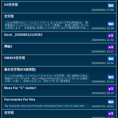
K9空牙団
2026/08/02 17:09
空牙団
これが仲間の力だ！ とにかくドローしまくれるので手札誘発多め。 最
終盤面はフォルゴ+ドンパ+ファンドラ（+奥義）、墓地に積荷とキール
を目指します。 大抵墓地に疾風レクスが落ちてるので積荷効果でSS...
2026/08/02 16:38
Deck _202608012129383
2026/08/01 21:32
牌組1
2026/08/01 15:37
GMXK9空牙団
2026/08/01 14:54
新生空牙団(K9採用型)
レベル5の疾風レクスやサジータネキのいる空牙団、高い展開力を持ち
種族がバラバラなK9、何よりRipperやHoundのようにケモいのも相性
が良いと思い、合体させました 【K9 17号 咒 1枚初動】...
2026/08/01 10:24
Maxx Fur "C" ounter!
2026/08/01 09:19
Furcenaries Fur Hire
My character deck (and favorite archetype) that I love to play with.
2026/07/31 18:41
空牙団
2026/07/31 14:14