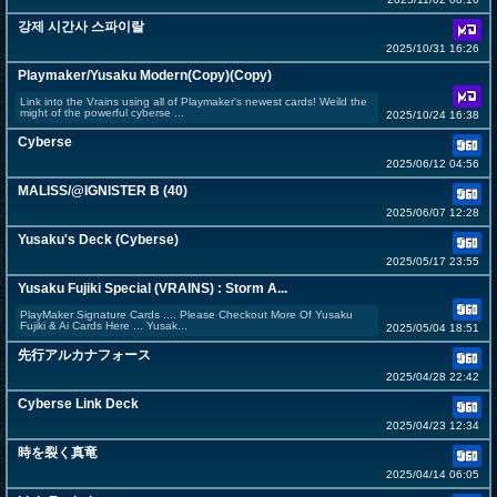
강제 시간사 스파이랄
2025/10/31 16:26
Playmaker/Yusaku Modern(Copy)(Copy)
Link into the Vrains using all of Playmaker's newest cards! Weild the
might of the powerful cyberse ...
2025/10/24 16:38
Cyberse
2025/06/12 04:56
MALISS/@IGNISTER B (40)
2025/06/07 12:28
Yusaku's Deck (Cyberse)
2025/05/17 23:55
Yusaku Fujiki Special (VRAINS) : Storm A...
PlayMaker Signature Cards .... Please Checkout More Of Yusaku
Fujiki & Ai Cards Here ... Yusak...
2025/05/04 18:51
先行アルカナフォース
2025/04/28 22:42
Cyberse Link Deck
2025/04/23 12:34
時を裂く真竜
2025/04/14 06:05