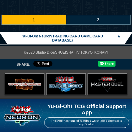
1
2
Yu-Gi-Oh! Neuron(TRADING CARD GAME CARD
∧
DATABASE)
©2020 Studio Dice/SHUEISHA, TV TOKYO, KONAMI
SHARE:
Yu-Gi-Oh! TCG Official Support
App
This App has tons of features which are beneficial to
any Duelist!