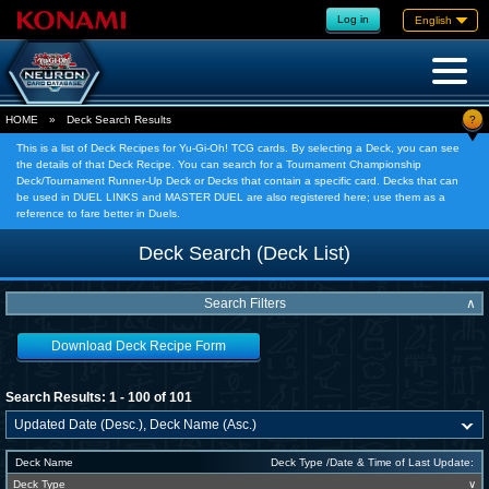
Log in
English
?
HOME
»
Deck Search Results
This is a list of Deck Recipes for Yu-Gi-Oh! TCG cards. By selecting a Deck, you can see
the details of that Deck Recipe. You can search for a Tournament Championship
Deck/Tournament Runner-Up Deck or Decks that contain a specific card. Decks that can
be used in DUEL LINKS and MASTER DUEL are also registered here; use them as a
reference to fare better in Duels.
Deck Search (Deck List)
Search Filters
∧
Download Deck Recipe Form
Search Results: 1 - 100 of 101
Deck Name
Deck Type /Date & Time of Last Update:
Deck Type
∨