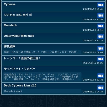
Cyberse
2020/08/12 01:46
사이버스 코드 토커 덱
2020/08/04 22:52
Meu deck
2020/07/30 08:16
Unterweltler Blockade
2020/07/12 22:27
害虫戦隊
弱肉一色を使う為に構築しました！懐かしい昆虫モンスターの乱舞！
2020/07/01 08:03
レッツゴー！仮面の戦士達！
2020/03/17 11:22
サイバネット・リカバー
初心者向け「サイバネット・リカバー」デッキ。 リンクモンスターが
相手に破壊されても「サイバネット・リカバー」・「星遺物が導く果
て」・「補給部隊」でリカバーし、戦線を維持する。 風属性のトー...
2019/09/03 22:31
Deck Cyberse Lien v2.0
Deck de tournoi
2019/06/21 04:34