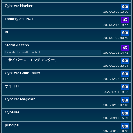
Cyberse Hacker
2024/03/09 13:09
Fantasy of FINAL
2024/02/13 19:57
irl
2024/01/29 00:59
Storm Access
How did I do with the build
2024/01/21 14:41
「サイバース・エンチャンター」
2024/01/09 23:04
Cyberse Code Talker
2023/12/28 19:17
サイコロ
2023/12/11 19:02
Cyberse Magician
2023/12/08 07:13
Cyberse
2023/09/10 15:09
principal
2023/09/06 19:40