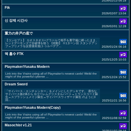
2026/02/13 04:18
Ftk
2026/02/07 13:04
신 강제 시간사
2026/02/01 12:28
重力の井戸の底で
【コンセプト】 カオスネオス+グラールで相手を裏守備に縛ったまま、
レッドデーモンズで全破壊を狙う 【初動】 ※1ターン目 スタンドアッ
プ→プリメラを設置後前進(トゥルーデア...
2026/01/24 06:16
덱 흡수 FTK
2025/12/25 10:03
Playmaker/Yusaku Modern
Link into the Vrains using all of Playmaker's newest cards! Weild the
might of the powerful cyberse ...
2025/12/24 15:52
Dream Sword
「サイバース・エンチャンター」をメインにしたデッキです。 適当な
サイバース族2体から Gゴーレムクリスタルハート→トランスコード蘇
生→スプラッシュメイジ蘇生→サイバースウィザード蘇生 のように3
回...
2025/11/21 16:56
Playmaker/Yusaku Modern(Copy)
Link into the Vrains using all of Playmaker's newest cards! Weild the
might of the powerful cyberse ...
2025/11/08 02:59
Masochist v1.21
2025/11/02 08:16