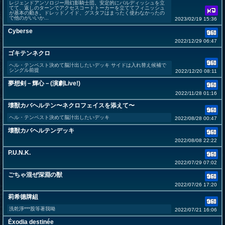
レジェンドアンソロジー用幻影騎士団。安定的にバルディッシュを立
てて、返しのターンでアクセスコードトーカーを立ててフィニッシュ
が基本の動き。ドレッドノイド、グスタフはまったく使わなかったの
で他のがいいか...
2023/02/19 15:36
Cyberse
2022/12/29 06:47
ゴキテンネクロ
ヘル・テンペスト決めて脳汁出したいデッキ サイドは入れ替え候補で
シングル前提
2022/12/20 08:11
夢想剣－輝心－(演劇Live!)
2022/11/28 01:16
壊獣カバヘルテン〜ネクロフェイスを添えて〜
ヘル・テンペスト決めて脳汁出したいデッキ
2022/08/28 00:47
壊獣カバヘルテンデッキ
2022/08/08 22:22
P.U.N.K.
2022/07/29 07:02
ごちゃ混ぜ深淵の獣
2022/07/26 17:20
莉希德牌組
洗乾淨***股等著我呦
2022/07/21 16:06
Éxodia destinée