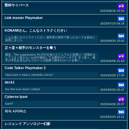
聖杯サイバース
2023/08/18 15:53
Link master Playmaker
2023/07/15 04:19
KONAMIさん。こんなストラクください
こんな感じのストラクください 遊作君が原作で使ったカードを多めに
採用しました
2023/06/20 15:02
正々堂々相手のモンスターを奪う
最近、The suppression PLUTOを知りビジュアルと効果に一目惚れを
してうまく使えないか試行錯誤してる最中のデッキです 正々堂々、相
手の手札を見ながらプルートの効果で相手のカードを奪い...
2023/06/09 21:43
Code Talker Playmaker 2
Hara bare o mirai o michibiku circuit !
2023/05/28 17:00
deck1
the first ever deck I edited
2023/05/26 05:47
Cyberse Iyani
Iyani?
2023/04/28 15:37
의식 사이버스
2023/02/25 14:31
レジェンド アンソロジー幻影