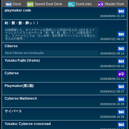
Deck
Speed Duel Deck
DuelLinks
Master Duel
playmaker code
2026/08/04 21:23
剣・製・骸・葬ッ！！
以前構築した、カードゲームを題材にした作品の主人公っぽさをイメ
ージしたハイランダーデッキ「剣・製・鎧・装ッ！！」の派生型で
す。 イメージとしては「少し未来・並行世界でバッドエンドを迎えた
主人公の使用...
2026/07/21 08:31
Ciberso
Deck Ciberso em Construção
2026/06/24 09:14
Yusaku Fujiki (Vrains)
2026/06/23 03:43
Cyberse
2026/06/06 01:43
Playmaker(第1期)
2026/04/12 06:57
Cyberse Mathmech
2026/03/18 10:35
サイバース
2026/03/08 16:58
Yusaku: Cyberse crossroad