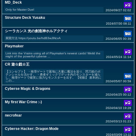
MD_Deck
Only for Master Duel
2024/09/27 02:02
Structure Deck Yusaku
2024/07/30 08:11
シーラカンス 光の創造神ホルアクティ
展開方法 https://youtu.be/hdB3wJiNcvA
2024/06/05 00:39
Playmaker
Link into the Vrains using all of Playmaker's newest cards! Weild the
might of the powerful cyberse ...
2024/05/24 11:14
CR 遊☆戯☆王
【コンセプト】 ・推理ゲートで墓地に大量に魔法を送り、閃刀姫のポ
テンシャルを活かす。 ・勇者ギミックでデッキ内のモンスターを減ら
し、推理ゲートで確実に強力なモンスターを出す。 【初動】 基本的に
この...
2024/05/07 00:59
Cyberse Magic & Dragons
2024/04/25 00:12
My first War Crime :-)
2024/04/10 19:28
necrofear
2024/03/13 01:23
Cyberse Hacker: Dragon Mode
2024/03/09 13:11