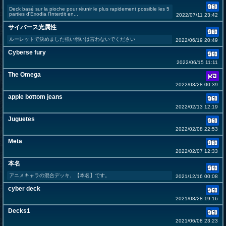
Deck basé sur la pioche pour réunir le plus rapidement possible les 5
parties d'Éxodia l'Interdit en...
2022/07/11 23:42
サイバース光属性
ルーレットで決めました強い弱いは言わないでください
2022/06/19 20:49
Cyberse fury
2022/06/15 11:11
The Omega
2022/03/28 00:39
apple bottom jeans
2022/02/13 12:19
Juguetes
2022/02/08 22:53
Meta
2022/02/07 12:33
本名
アニメキャラの混合デッキ、【本名】です。
2021/12/16 00:08
cyber deck
2021/08/28 19:16
Decks1
2021/06/08 23:23