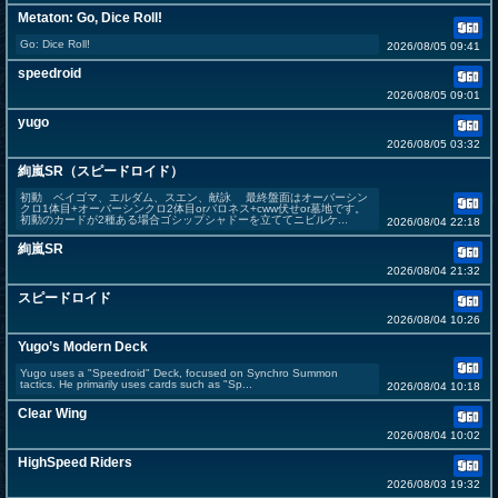
Metaton: Go, Dice Roll!
Go: Dice Roll!
2026/08/05 09:41
speedroid
2026/08/05 09:01
yugo
2026/08/05 03:32
絢嵐SR（スピードロイド）
初動 ベイゴマ、エルダム、スエン、献詠 最終盤面はオーバーシン
クロ1体目+オーバーシンクロ2体目orバロネス+cww伏せor墓地です。
初動のカードが2種ある場合ゴシップシャドーを立ててニビルケ...
2026/08/04 22:18
絢嵐SR
2026/08/04 21:32
スピードロイド
2026/08/04 10:26
Yugo’s Modern Deck
Yugo uses a "Speedroid" Deck, focused on Synchro Summon
tactics. He primarily uses cards such as "Sp...
2026/08/04 10:18
Clear Wing
2026/08/04 10:02
HighSpeed Riders
2026/08/03 19:32