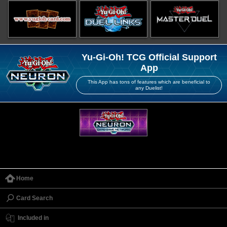
Yu-Gi-Oh! TCG Official Support
App
This App has tons of features which are beneficial to
any Duelist!
Home
Card Search
Included in