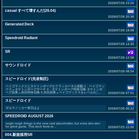
2026/07/26 23:20
casual すべて壊すんだ(26.04)
2026/07/26 20:36
Generated Deck
2026/07/26 19:08
Speedroid Radiant
2026/07/26 14:30
SR
2026/07/26 12:58
サウンドロイド
2026/07/26 08:54
スピードロイド(先攻制圧)
ベイゴマックスとタケトンボーグかクラッカーネル初動 1．ベイゴマッ
クス→タケトンボーグサーチ 2．タケトンボーグ特殊召喚 タケトンボ
ーグ効果→赤目特殊召喚 3.赤目効果→ベイゴマックスをレベル2に...
2026/07/26 07:51
スピードロイド
ダルマノッカー来日はよ
2026/07/26 00:22
SPEEDROID AUGUST 2026
neigh neigh thingo is the new card placeholder, but extra den-den
for grind game. This deck feels re...
2026/07/25 22:00
004.新規採用SR