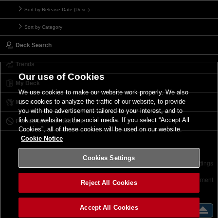
Sort by Release Date (Desc.)
Sort by Category
Deck Search
Trends
Our use of Cookies
My Deck
We use cookies to make our website work properly. We also
use cookies to analyze the traffic of our website, to provide
My Card List
you with the advertisement tailored to your interest, and to
link our website to the social media. If you select “Accept All
Forbidden & Limited List
Cookies”, all of these cookies will be used on our website.
Cookie Notice
Cookies Settings
Contact
Terms of Use
Terms of Use
Cookies Settings
©2026 Konami Digital Entertainment
Reject All Cookies
Accept All Cookies