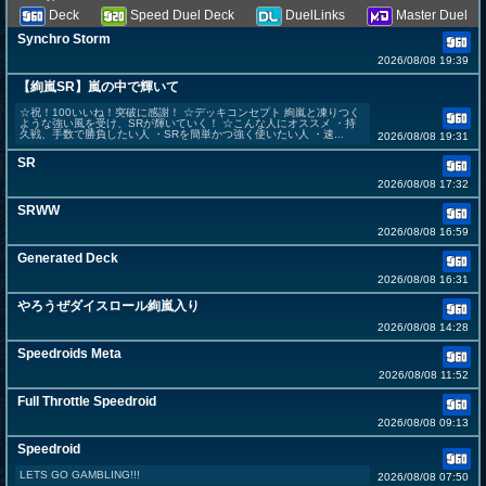
Deck
Speed Duel Deck
DuelLinks
Master Duel
Synchro Storm
2026/08/08 19:39
【絢嵐SR】嵐の中で輝いて
☆祝！100いいね！突破に感謝！ ☆デッキコンセプト 絢嵐と凍りつく
ような強い風を受け、SRが輝いていく！ ☆こんな人にオススメ ・持
久戦、手数で勝負したい人 ・SRを簡単かつ強く使いたい人 ・速...
2026/08/08 19:31
SR
2026/08/08 17:32
SRWW
2026/08/08 16:59
Generated Deck
2026/08/08 16:31
やろうぜダイスロール絢嵐入り
2026/08/08 14:28
Speedroids Meta
2026/08/08 11:52
Full Throttle Speedroid
2026/08/08 09:13
Speedroid
LETS GO GAMBLING!!!
2026/08/08 07:50