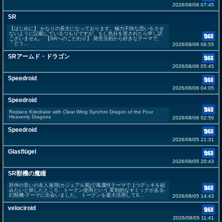
2026/08/06 07:45
SR
【はじめに】 かなりの長文になっております。極力不快な思いをさせ
ないように記載しているつもりですが、もし気分を害されたら申し訳
ございません。 【SRへのこだわり】 発売当初から好きなテーマで、
「どう...
2026/08/06 06:55
SRアームド・ドラゴン
2026/08/06 05:45
Speedroid
2026/08/06 04:05
Speedroid
Replace Kitedrake with Clear Wing Synchro Dragon of the Four
Heavenly Dragons
2026/08/06 02:50
Speedroid
2026/08/05 21:31
Glasflügel
2026/08/05 20:43
SR獣機の魔瞳
対仲の良いの友人達用(カジュアル風)で風属性テーマで 1つデッキを組
みたいと探したところ、トークン使用という 変則的なギミックがある-
幻獣機-テーマに出会いました。 トークンを最大活用してS...
2026/08/05 14:43
velociroid
2026/08/05 11:41