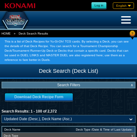
Log in
English
?
HOME
»
Deck Search Results
This is a list of Deck Recipes for Yu-Gi-Oh! TCG cards. By selecting a Deck, you can see
the details of that Deck Recipe. You can search for a Tournament Championship
Deck/Tournament Runner-Up Deck or Decks that contain a specific card. Decks that can
be used in DUEL LINKS and MASTER DUEL are also registered here; use them as a
reference to fare better in Duels.
Deck Search (Deck List)
Search Filters
∧
Download Deck Recipe Form
Search Results: 1 - 100 of 2,372
Deck Name
Deck Type /Date & Time of Last Update:
Deck Type
∨