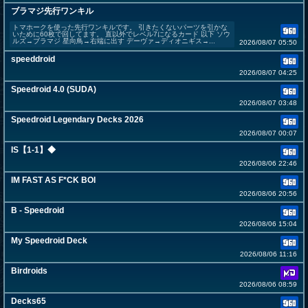
ブラマジ先行ワンキル
トマホークを使った先行ワンキルです。 引きたくないパーツを引かな
いために60枚で回してます。 直以外でレベル7になるカード 以下 ソウ
ルズ→ブラマジ 星向鳥→右端に出す デーヴァ→ディオニギス→...
2026/08/07 05:50
speeddroid
2026/08/07 04:25
Speedroid 4.0 (SUDA)
2026/08/07 03:48
Speedroid Legendary Decks 2026
2026/08/07 00:07
IS【1-1】◆
2026/08/06 22:46
IM FAST AS F*CK BOI
2026/08/06 20:56
B - Speedroid
2026/08/06 15:04
My Speedroid Deck
2026/08/06 11:16
Birdroids
2026/08/06 08:59
Decks65