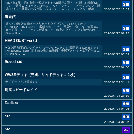
2026年4月21日に海外で発表されたSR新規を導入した新しい絢嵐SR
です。 新規→ブロックンロール。 ベイゴマックス、ビーダマシン、新
規SRはフル展開の一枚初動になります。 スエン、エルダム、献詠...
2026/07/25 15:04
海遊館
皆さんは除外海産物というアーキタイプを知っていますか？
GENERATION FORCEに収録されていた、風属性・魚・水・海竜族の
カード群です。こいつら攻撃後など、特定のタイミングで除外され、
次のスタ...
2026/07/25 08:12
HEAD GUST ver2.1
■タグ用 城下町レシピ さりあデッキ ■コメント 質問等はTwitterまで！
(@FallCrow_saria) 基本的な動きは動画を参照下さい！ ■城下町デュエ
ル（ver1.1）...
2026/07/25 07:59
Speedroid
2026/07/25 06:00
WWSRデッキ（完成。サイドデッキ１２枚）
サイドデッキは適当です。
2026/07/24 21:41
絢嵐スピードロイド
2026/07/24 20:19
Radiant
2026/07/24 04:35
SR
2026/07/24 00:25
SR