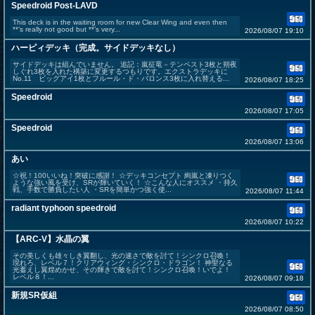
Speedroid Post-LAVD
This deck is in the waiting room for new Clear Wing and even then
**’s really not good but **’s very...
2026/08/07 19:10
ハーピィデッキ（完成。サイドデッキなし）
サイドデッキは組んでいません。 追記：嵐征竜－テンペスト3枚と朔夜
しぐれ3枚を入れた構築に変更するつもりです。エクストラデッキに
No.11 ビッグアイ1枚とフルール・ド・バロンス3枚に入れ替える...
2026/08/07 18:25
Speedroid
2026/08/07 17:05
Speedroid
2026/08/07 13:06
あい
☆祝！100いいね！突破に感謝！ ☆デッキコンセプト 絢嵐と凍りつく
ような強い風を受け、SRが輝いていく！ ☆こんな人にオススメ ・持久
戦、手数で勝負したい人 ・SRを簡単かつ強く使...
2026/08/07 11:44
radiant typhoon speedroid
2026/08/07 10:22
【ARC-V】水晶の翼
その美しくも雄々しき翼翻し、光の速さで敵を討て！シンクロ召喚！
現れろ、レベル７！クリアウィング・シンクロ・ドラゴン！ 神聖なる
光蓄えし翼煌めかせ、その輝きで敵を討て！シンクロ召喚！いでよ！
レベル８！...
2026/08/07 09:18
新規SR仮組
2026/08/07 08:50