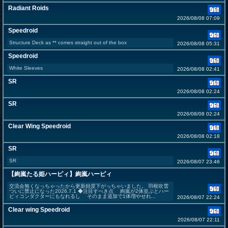
Radiant Roids
2026/08/08 07:09
Speedroid
Structure Deck as ** comes straight out of the box
2026/08/08 05:31
Speedroid
White Sleeves
2026/08/08 02:41
SR
2026/08/08 02:24
SR
2026/08/08 02:24
Clear Wing Speedroid
2026/08/08 02:18
SR
SR
2026/08/07 23:46
【絢嵐たる姫ハーピィ】絢嵐ハーピィ
交流会無くなっちゃったから更新頻度下がっちゃいました。 羽根吹雪
ついに禁止になった2026.7.1 ◆注目すべき点 絢嵐が2体並ぶとハー
ピィコンダクターにもなれるし そのまま追加で1体増やせれ...
2026/08/07 22:24
Clear wing Speedroid
2026/08/07 22:11