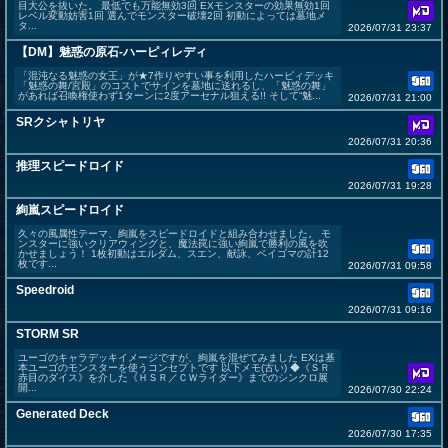
目大公を抜いた。 最低でも万能無効3回 EXモンスターの効果無効1回
レベル変動妨害1回 選んでモンスター破壊2回 初動によっては墓地メ
タ...
2026/07/31 23:37
【DM】魅惑の原石-ハーピィレディ
「混沌なる魅惑の女王」が★7作りやすい事を利用したハーピィデッキ
「魅惑の舞/宮殿」のコストでサインを墓地に送れるし、「魅惑の舞」
があれば召喚権使わず1ターンに2度アーセナル狙える!! そして“魅...
2026/07/31 21:00
SRクシャトリヤ
2026/07/31 20:36
推理スピードロイド
2026/07/31 19:28
絢嵐スピードロイド
久々の風属性テーマ、絢嵐をスピードロイドと組み合わせました。 モ
ンスターに強いクリアウィングと、魔法罠に強い絢嵐で勝利の風を吹
かせましょう！ 1枚初動はエルダム、スエン、献詠、ベイゴマの計12
枚です...
2026/07/31 09:58
Speedroid
2026/07/31 09:16
STORM SR
ユーゴのキャラデッキイメージですが、絢嵐を混ぜてみました EXは基
本ユーゴのモンスターを使うコンセプトです 以下メモ(古い) ◆《ＳＲ
赤目のダイス》を介した《ＨＳＲ／ＣＷライダー》までのシンクロ展
開...
2026/07/30 22:24
Generated Deck
2026/07/30 17:35