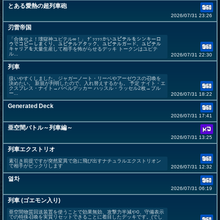
とある愛熱の超列車砲
2026/07/31 23:26
刃雷帝国
「合体せよ！壊獄神ユピテル∞！」 ﾃﾞｯｯｯｯかいユピテルをシンキーロ
ウでコピーしまくり、ユピテルアタック、ユピテルガード、ユピテル
キャリアを大量生産して相手を怖がらせるデッキ トークンはユピテ
ル...
2026/07/31 22:30
列車
扱いやすくしました。ジャガーノート・リーベやアーゼウスの召喚を
決めたい。 新規が判明したので、入れ替えするかも。 予定 ナイト・エ
クスプレス・ナイト→バベルデッカー ハッスル・ラッセル2枚→ブル
ー...
2026/07/31 18:22
Generated Deck
2026/07/31 17:41
亜空間バトル～列車編～
2026/07/31 13:25
列車エクストリオ
素引き前提ですが突然変異で急に飛び出すナチュラルエクストリオン
で相手がビックリします
2026/07/31 12:32
열차
2026/07/31 06:19
列車 (ゴエモン入り)
亜空間物質回送装置を使うことで効果無効、攻撃力半減や0、守備表示
での特殊召喚を実質リセットできることに着目したデッキです。(でし