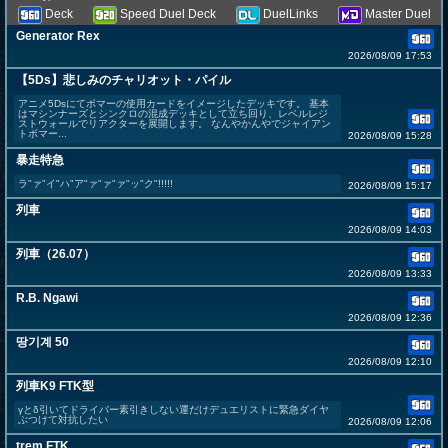
Deck
Speed Duel Deck
DuelLinks
Master Duel
Generator Rex
2026/08/09 17:53
【5Ds】悲しみのチャリオット・パイル
アニメ5Dsにてボマーの使用カードをイメージしたデッキです。 基本
はマシンナーズとシンクロの混成デッキとして立ち回り、レベルレジ
ストウォールでリアクターを展開します。 なんやかんやでジャイアン
トボマー...
2026/08/09 15:28
暴走特急
ラ"ァ"イ"ハ"ア"ァ"ァ"ァ"ッ"ク"!!!!!
2026/08/09 15:17
列車
2026/08/09 14:03
列車（26.07）
2026/08/09 13:33
R.B. Ngawi
2026/08/09 12:36
땅기계 50
2026/08/09 12:10
列車K9 FTK型
γとδ引いてドライバー素引きしない運だけデュエリストに緊急ダイヤ
ぶつけて対抗したい
2026/08/09 12:06
trem FTK