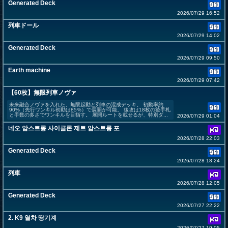
Generated Deck
2026/07/29 16:52
列車ドール
2026/07/29 14:02
Generated Deck
2026/07/29 09:50
Earth machine
2026/07/29 07:42
【60枚】無限列車ノヴァ
未来融合ノヴァを入れた、無限起動と列車の混成デッキ。 初動率約
90%（先行ワンキル初動は85%）で展開が可能。 後攻は18枚の後手札
と手数の多さでワンキルを目指す。 展開ルートを載せるが、特別ダ...
2026/07/29 01:04
네오 암스트롱 사이클론 제트 암스트롱 포
2026/07/28 22:03
Generated Deck
2026/07/28 18:24
列車
2026/07/28 12:05
Generated Deck
2026/07/27 22:22
2. K9 열차 땅기계
2026/07/27 19:05