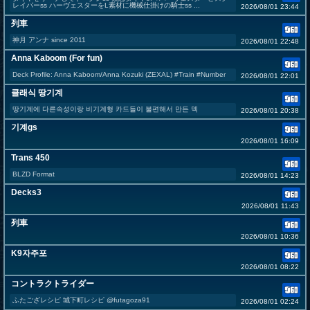
レイパーss ハーヴェスターをL素材に機械仕掛けの騎士ss ...
2026/08/01 23:44
列車
神月 アンナ since 2011
2026/08/01 22:48
Anna Kaboom (For fun)
Deck Profile: Anna Kaboom/Anna Kozuki (ZEXAL) #Train #Number
2026/08/01 22:01
클래식 땅기계
땅기계에 다른속성이랑 비기계형 카드들이 불편해서 만든 덱
2026/08/01 20:38
기계gs
2026/08/01 16:09
Trans 450
BLZD Format
2026/08/01 14:23
Decks3
2026/08/01 11:43
列車
2026/08/01 10:36
K9자주포
2026/08/01 08:22
コントラクトライダー
ふたござレシピ 城下町レシピ @futagoza91
2026/08/01 02:24