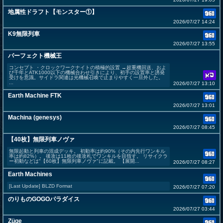
地属性ドラフト【モンスター①】
2026/07/27 14:24
K9無限列車
2026/07/27 13:55
パーフェクト機械王
コンセプト ・クロックワークナイトの積極的設置 →超重機回送、およ
び千年とATK1000以下の機械合わせ引きにより、初手の設置率と誘発
受けを意識。サイドラ関連は光機械召喚で止まりやすく一旦外した。
...
2026/07/27 13:10
Earth Machine FTK
2026/07/27 13:01
Machina (genesys)
2026/07/27 08:45
【40枚】無限列車ノヴァ
無限起動と列車の混成デッキ。 初動率は約90%（その内先行ワンキル
率は約82%）。 後攻は11枚の後攻札でワンキルを目指す。 リサイクラ
ー初動などは"【60枚】無限列車ノヴァ"に記載。 【展開...
2026/07/27 08:27
Earth Machines
[Last Update] BLZD Format
2026/07/27 07:20
のりものGOGOパラダイス
2026/07/27 03:44
Züge