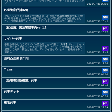
た) 以下シナジーのあるカード デリックレーン、ナイトエクスプレスナ
イ...
2026/07/30 22:05
鉄道警察(列車K9)
ブレイジングドミニオンで強化を貰った列車と地属性機械族であるK9-
04号 咒を軸としたK9の相性が良かったので混成デッキを作成しまし
た。 列車側は相手フィールドにトークンを生成しながら緊急...
2026/07/30 20:42
【配信用】魔法警察車両ver.1.1
2026/07/30 20:37
サイバー列車
手数を増やしたくてサイバー流を足したMD用の【列車】です。 サイバ
ー・ダーク・クロー（サイバーダーク・ワールド）で召喚権を使わず
展開して先攻、後攻ともに出力アップを狙っています。 召喚権を割く
前に...
2026/07/30 13:45
크리스트론 땅기계
2026/07/30 12:36
Trains
2026/07/30 04:10
【新環境対応構築】列車
2026/07/30 01:46
列車デッキ
2026/07/30 00:04
後攻列車
2026/07/29 23:09