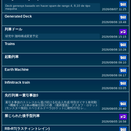
Deck genesys basado en hacer spam de rango 4, 8,10 de tipo
maquina
2026/08/07 11:25
Generated Deck
2026/08/06 19:48
列車ドール
研究中 随時構成変更予定
2026/08/06 15:15
Trains
2026/08/06 10:28
起動列車
2026/08/06 09:10
Earth Machine
2026/08/06 08:17
Infinitrack train
2026/08/06 03:05
先行列車ー素引事故0
素引き事故のストレスから逃げ続ける社会人作成 特別ダイヤ１枚初動
+機械モンス1体or機械仕掛けの夜 《最終盤面》 グスタフ・ロケット
(モンスター無効) スペリオルドーラ(ロケットに耐性付与) レ...
2026/08/05 20:40
禁じられた後手型列車
2026/08/05 16:58
RB•RT(ラスティントレイン)