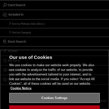
Card Search
Included in
Sort by Release Date (Desc.)
Sort by Category
Deck Search
Trends
Our use of Cookies
My Deck
We use cookies to make our website work properly. We also
use cookies to analyze the traffic of our website, to provide
My Card List
you with the advertisement tailored to your interest, and to
link our website to the social media. If you select “Accept All
Forbidden & Limited List
Cookies”, all of these cookies will be used on our website.
Cookie Notice
Cookies Settings
Contact
Terms of Use
Terms of Use
Cookies Settings
©2026 Konami Digital Entertainment