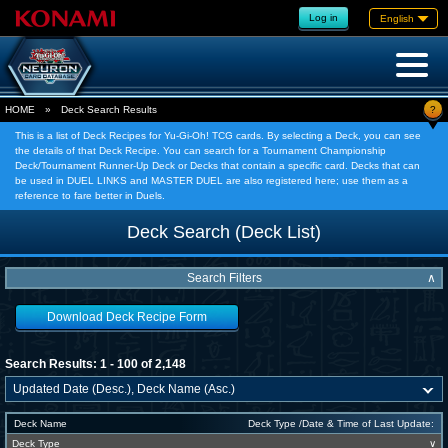
Log in
English
?
HOME
»
Deck Search Results
This is a list of Deck Recipes for Yu-Gi-Oh! TCG cards. By selecting a Deck, you can see
the details of that Deck Recipe. You can search for a Tournament Championship
Deck/Tournament Runner-Up Deck or Decks that contain a specific card. Decks that can
be used in DUEL LINKS and MASTER DUEL are also registered here; use them as a
reference to fare better in Duels.
Deck Search (Deck List)
Search Filters
∧
Download Deck Recipe Form
Search Results: 1 - 100 of 2,148
Deck Name
Deck Type /Date & Time of Last Update:
Deck Type
∨