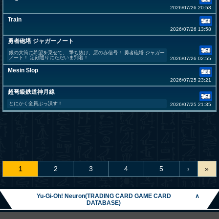
2026/07/26 20:53
Train
2026/07/26 13:58
勇者砲塔 ジャガーノート
銀の大筒に希望を乗せて、 撃ち抜け、悪の赤信号！ 勇者砲塔 ジャガー
ノート！ 定刻通りにただいま到着！
2026/07/26 02:55
Mesin Slop
2026/07/25 23:21
超弩級鉄道神月線
とにかく全員ぶっ潰す！
2026/07/25 21:35
1
2
3
4
5
›
»
Yu-Gi-Oh! Neuron(TRADING CARD GAME CARD
∧
DATABASE)