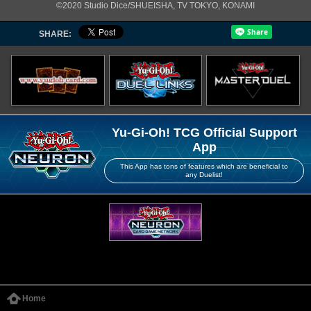
©2020 Studio Dice/SHUEISHA, TV TOKYO, KONAMI
SHARE:
Yu-Gi-Oh! TCG Official Support
App
This App has tons of features which are beneficial to
any Duelist!
Home