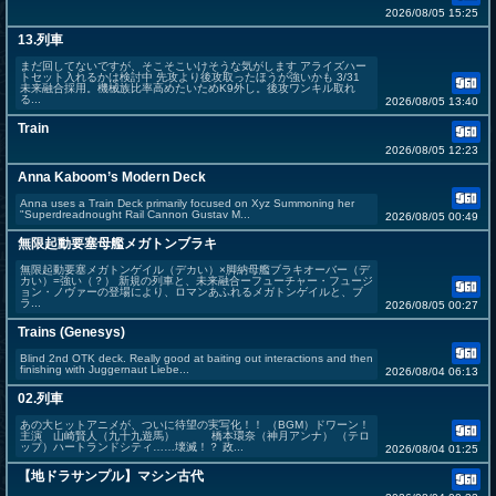
2026/08/05 15:25
13.列車
まだ回してないですが、そこそこいけそうな気がします アライズハー
トセット入れるかは検討中 先攻より後攻取ったほうが強いかも 3/31
未来融合採用。機械族比率高めたいためK9外し。後攻ワンキル取れ
る...
2026/08/05 13:40
Train
2026/08/05 12:23
Anna Kaboom’s Modern Deck
Anna uses a Train Deck primarily focused on Xyz Summoning her
"Superdreadnought Rail Cannon Gustav M...
2026/08/05 00:49
無限起動要塞母艦メガトンブラキ
無限起動要塞メガトンゲイル（デカい）×脚納母艦ブラキオーバー（デ
カい）=強い（？） 新規の列車と、未来融合ーフューチャー・フュージ
ョン・ノヴァーの登場により、ロマンあふれるメガトンゲイルと、ブ
ラ...
2026/08/05 00:27
Trains (Genesys)
Blind 2nd OTK deck. Really good at baiting out interactions and then
finishing with Juggernaut Liebe...
2026/08/04 06:13
02.列車
あの大ヒットアニメが、ついに待望の実写化！！ （BGM）ドワーン！
主演 山崎賢人（九十九遊馬） 橋本環奈（神月アンナ） （テロ
ップ）ハートランドシティ……壊滅！？ 政...
2026/08/04 01:25
【地ドラサンプル】マシン古代