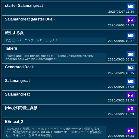
starter Salamangreat
2026/06/07 11:34
Salamangreat (Master Duel)
2026/06/06 04:13
転生する炎
気分は「バーニング・ドロー」ッ！！
2026/06/04 10:27
Takeru
“Flame and I are bringin’ the heat!” Takeru unleashes his fiery
phoenix soul with his Salamangreat ...
2026/05/30 09:31
Generated Deck
2026/05/26 18:15
Salamangreat
2026/05/26 07:00
Salamangreat
2026/05/23 23:54
[ゆのげ杯]転生炎獣
2026/05/22 12:23
EEritual_2
Blueskyより引用↓ エメラルドイーグルコンボ〜サラマン端組を添え
て〜 裏側は海外新規のASHLAN U1000です。 スキッパー１枚初動か
ら。 スキッパーをキスキル変換し...
2026/05/06 16:34