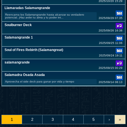
2025/10/20 15:29
Llamaradas Salamangrande
Reencarna los Salamangrande hasta alcanzar su verdadero
potencial. ¡Haz arder tu alma y tu poder int...
2025/09/29 07:35
Soulburner Deck
2025/09/26 16:38
Salamangrande 1
2025/09/25 11:06
Soul of Fires Rebirth (Salamangreat)
2025/09/24 19:11
salamangrande
2025/09/15 00:29
Salamadra Osada Asada
Aprovecha el side deck para ganar por vida y tiempo
2025/09/14 08:13
1
2
3
4
5
›
»