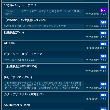
ソウルバーナー アニメ
ソウルバーナーのアニメ風デッキです！ なりきりデュエルにご使用く
ださい！
2026/03/30 16:41
【VRAINS】転生炎獣 ver.2026
転生炎獣を使用したソウルバーナーのファンデッキです
2026/03/26 18:03
転生炎獣デッキ
2026/03/22 12:51
AE sala
2026/03/18 11:37
ビクトリー・オブ・ファイア
ヴァリュアブルガイド21より
2026/03/17 13:01
【転生炎獣(2026/03/15)】
2026/03/15 20:06
(44)「サラマングレイト」
＜転生炎獣（サラマングレイト）＞と名のついたモンスターを15枚以
上メインのデッキに使用(2021.02.04) 「サラマングレイト・オブ・フ
ァイア」や「転生炎獣の炎陣」の効果でデッキから「転生炎獣ガゼ...
2026/03/15 00:04
カナ・アナベラル（東方旧作）
2026/03/11 15:50
Soulburner’s Deck