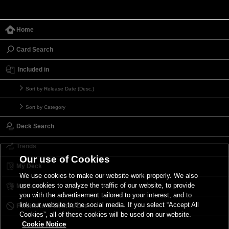
Home
Card Search
Included in
Sort by Release Date (Desc.)
Sort by Category
Deck Search
Trends
Our use of Cookies
My Deck
We use cookies to make our website work properly. We also
use cookies to analyze the traffic of our website, to provide
My Card List
you with the advertisement tailored to your interest, and to
link our website to the social media. If you select “Accept All
Forbidden & Limited List
Cookies”, all of these cookies will be used on our website.
Cookie Notice