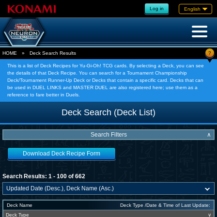
Log in
English
?
HOME
»
Deck Search Results
This is a list of Deck Recipes for Yu-Gi-Oh! TCG cards. By selecting a Deck, you can see
the details of that Deck Recipe. You can search for a Tournament Championship
Deck/Tournament Runner-Up Deck or Decks that contain a specific card. Decks that can
be used in DUEL LINKS and MASTER DUEL are also registered here; use them as a
reference to fare better in Duels.
Deck Search (Deck List)
Search Filters
∧
Download Deck Recipe Form
Search Results: 1 - 100 of 662
Deck Name
Deck Type /Date & Time of Last Update:
Deck Type
∨