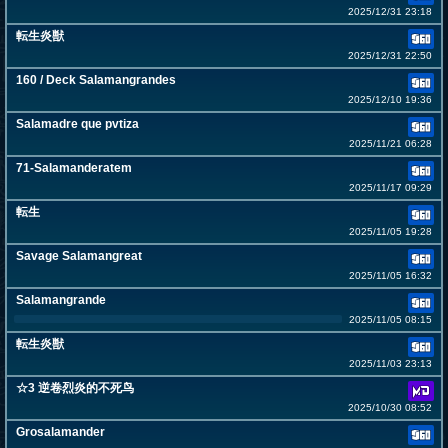
2025/12/31 23:18
転生炎獣
2025/12/31 22:50
160 / Deck Salamangrandes
2025/12/10 19:36
Salamadre que pvtiza
2025/11/21 06:28
71-Salamanderatem
2025/11/17 09:29
転生
2025/11/05 19:28
Savage Salamangreat
2025/11/05 16:32
Salamangrande
2025/11/05 08:15
転生炎獣
2025/11/03 23:13
☆3 逆卷烈炎的不死鸟
2025/10/30 08:52
Grosalamander