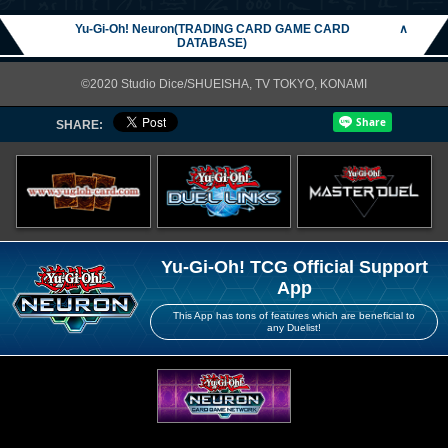
Yu-Gi-Oh! Neuron(TRADING CARD GAME CARD
∧
DATABASE)
©2020 Studio Dice/SHUEISHA, TV TOKYO, KONAMI
SHARE:
Yu-Gi-Oh! TCG Official Support
App
This App has tons of features which are beneficial to
any Duelist!