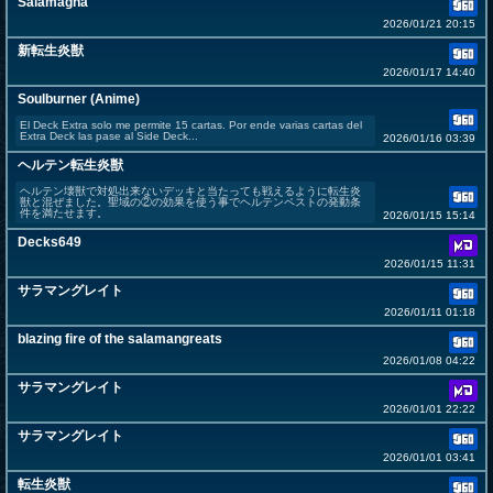
Salamagna
2026/01/21 20:15
新転生炎獣
2026/01/17 14:40
Soulburner (Anime)
El Deck Extra solo me permite 15 cartas. Por ende varias cartas del
Extra Deck las pase al Side Deck...
2026/01/16 03:39
ヘルテン転生炎獣
ヘルテン壊獣で対処出来ないデッキと当たっても戦えるように転生炎
獣と混ぜました。聖域の②の効果を使う事でヘルテンペストの発動条
件を満たせます。
2026/01/15 15:14
Decks649
2026/01/15 11:31
サラマングレイト
2026/01/11 01:18
blazing fire of the salamangreats
2026/01/08 04:22
サラマングレイト
2026/01/01 22:22
サラマングレイト
2026/01/01 03:41
転生炎獣