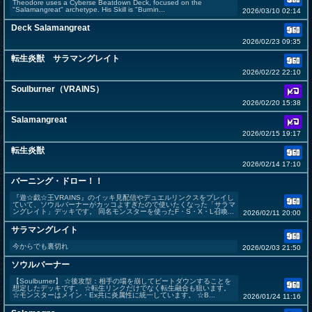
Theodore uses a Cyberse Beatdown Deck, focused on the
"Salamangreat" archetype. His Skill is "Burnin...
2026/03/10 02:14
Deck Salamangreat
2026/02/23 09:35
転生炎獣 サラマングレイト
2026/02/22 22:10
Soulburner（VRAINS）
2026/02/20 15:38
Salamangreat
2026/02/15 19:17
転生炎獣
2026/02/14 17:10
バーニング・ドロー！！
『遊☆戯☆王VRAINS』のイッキ見配信やデュエルリンクスをプレイし
ていて、ソウルバーナーがカッコよすぎたので使いたくなった「サラマ
ングレイト」デッキです。 同名モンスターを使ったF・S・X・L召喚...
2026/02/11 20:00
サラマングレイト
今からでも裏切れ
2026/02/03 21:50
ソウルバーナー
【Soulburner】 ☆後攻型：相手の場を崩してビートダウンすることを
想定したデッキです。 ☆転生リンクだけでなく転生融合も狙います。
☆モンスターはメイン・Ex共に炎属性に統一しています。 ☆B...
2026/01/24 11:16