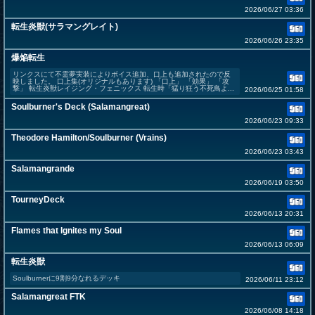
2026/06/27 03:36
転生炎獣(サラマングレイト)
2026/06/26 23:35
爆焔転生
リンクスにて不霊夢実装によりボイス追加、口上も追加されたので反
映しました。 口上集(オリジナルもあります) 「口上」 「効果」 「攻
撃」 転生炎獣レイジング・フェニックス 転生時「猛り狂う不死鳥よ...
2026/06/25 01:58
Soulburner's Deck (Salamangreat)
2026/06/23 09:33
Theodore Hamilton/Soulburner (Vrains)
2026/06/23 03:43
Salamangrande
2026/06/19 03:50
TourneyDeck
2026/06/13 20:31
Flames that Ignites my Soul
2026/06/13 06:09
転生炎獣
Soulburnerに9割9分なれるデッキ
2026/06/11 23:12
Salamangreat FTK
2026/06/08 14:18