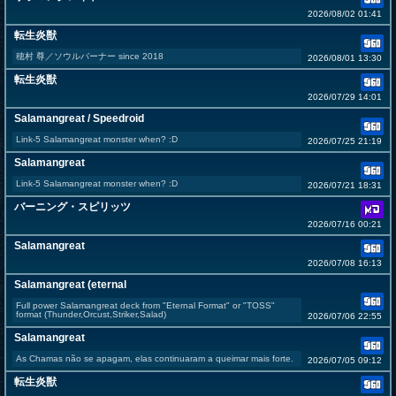
2026/08/02 01:41
転生炎獣
穂村 尊／ソウルバーナー since 2018
2026/08/01 13:30
転生炎獣
2026/07/29 14:01
Salamangreat / Speedroid
Link-5 Salamangreat monster when? :D
2026/07/25 21:19
Salamangreat
Link-5 Salamangreat monster when? :D
2026/07/21 18:31
バーニング・スピリッツ
2026/07/16 00:21
Salamangreat
2026/07/08 16:13
Salamangreat (eternal
Full power Salamangreat deck from "Eternal Format" or "TOSS"
format (Thunder,Orcust,Striker,Salad)
2026/07/06 22:55
Salamangreat
As Chamas não se apagam, elas continuaram a queimar mais forte.
2026/07/05 09:12
転生炎獣