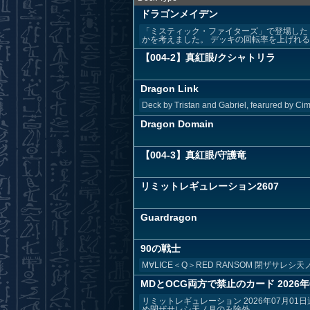
ドラゴンメイデン
「ミスティック・ファイターズ」で登場した
かを考えました。 デッキの回転率を上げれる事
【004-2】真紅眼/クシャトリラ
Dragon Link
Deck by Tristan and Gabriel, fearured by C
Dragon Domain
【004-3】真紅眼/守護竜
リミットレギュレーション2607
Guardragon
90の戦士
M∀LICE＜Q＞RED RANSOM 閉ザサ
MDとOCG両方で禁止のカード 2026年
リミットレギュレーション 2026年07月0
め閉ザサレシ天ノ月のみ除外