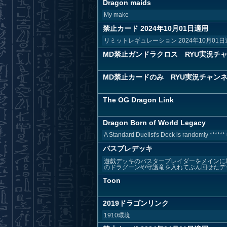
Dragon maids
My make
禁止カード 2024年10月01日適用
リミットレギュレーション 2024年10月01日
MD禁止ガンドラクロス RYU実況チ
MD禁止カードのみ RYU実況チャン
The OG Dragon Link
Dragon Born of World Legacy
A Standard Duelist's Deck is randomly ******
バスブレデッキ
遊戯デッキのバスターブレイダーをメインに
のドラグーンや守護竜を入れてぶん回せたデッ
Toon
2019ドラゴンリンク
1910環境