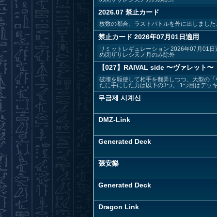
2026.07 禁止カード
枚数の都合、ラストバトルを外に出しました
禁止カード 2026年07月01日適用
リミットレギュレーション 2026年07月0
め閉ザサレシ天ノ月のみ除外
【027】RAIVAL side 〜ヴァレット〜
破壊を駆使して相手を翻弄しつつ、大型の「
たに手にした力は以下の3つ。 1つ目はデッキか
무금제 시계신
DMZ-Link
Generated Deck
張安樂
Generated Deck
Dragon Link