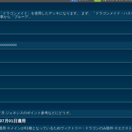
「ドラゴンメイド」を使用したデッキになります。 まず、「ドラゴンメイド・ハス
から「ブルーア...
imoooooooo
レシ天ノ月 ジェネシスのポイント参考などにどうぞ。
07月01日適用
1日適用 ※メインが61種となっているためヴィクトリー・ドラゴンのみ除外 ※エクス