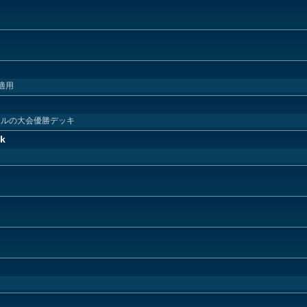
適用
エルの大会優勝デッキ
nk