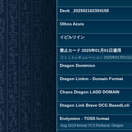
Deck _202502162354158
Olhos Azuis
イビルツイン
禁止カード 2025年01月01日適用
リミットレギュレーション 2025年01月01日
Dragon Dominion
Dragon Linkro - Domain Format
Chaos Dragon LADD DOMAIN
Dragon Link Brave OCG BasedLoli
Endymion - TOSS format
Aug 2019 format YCS Portland, Oregon