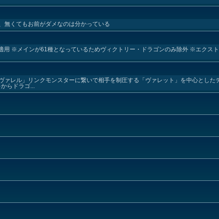
、無くてもお前がダメなのは分かっている
1日適用 ※メインが61種となっているためヴィクトリー・ドラゴンのみ除外 ※エクス
ヴァレル」リンクモンスターに繋いで相手を制圧する「ヴァレット」を中心としたデ
らドラゴ...