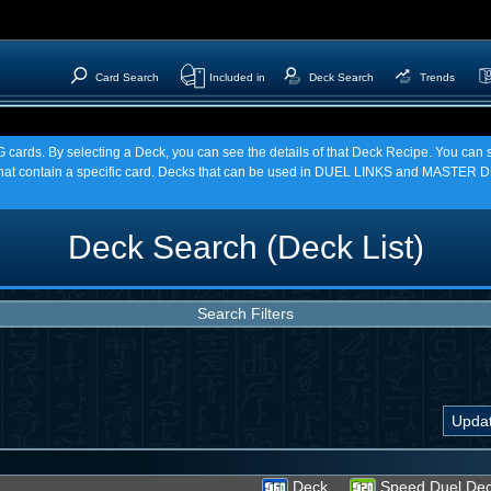
Card Search
Included in
Deck Search
Trends
TCG cards. By selecting a Deck, you can see the details of that Deck Recipe. You c
t contain a specific card. Decks that can be used in DUEL LINKS and MASTER DU
Deck Search (Deck List)
Search Filters
Deck
Speed Duel De