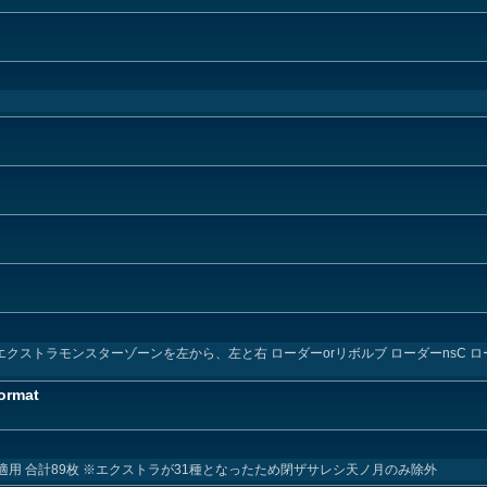
エクストラモンスターゾーンを左から、左と右 ローダーorリボルブ ローダーnsC ロ
ormat
1日適用 合計89枚 ※エクストラが31種となったため閉ザサレシ天ノ月のみ除外