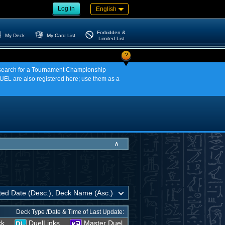
Log in
English
Forbidden &
My Deck
My Card List
Limited List
?
an search for a Tournament Championship
EL are also registered here; use them as a
∧
Deck Type /Date & Time of Last Update:
ck
DuelLinks
Master Duel