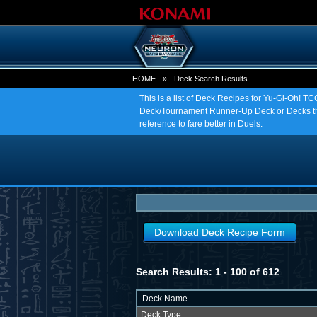
HOME
»
Deck Search Results
This is a list of Deck Recipes for Yu-Gi-Oh! 
Deck/Tournament Runner-Up Deck or Decks tha
reference to fare better in Duels.
Download Deck Recipe Form
Search Results: 1 - 100 of 612
Deck Name
Deck Type