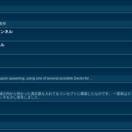
適用
ャンネル
ネル
 upon spawning, using one of several possible Decks for ...
城之内から預かった真紅眼を入れてをコンセプトに構築したものです。 一昔前はエ
キを少し改良しました...