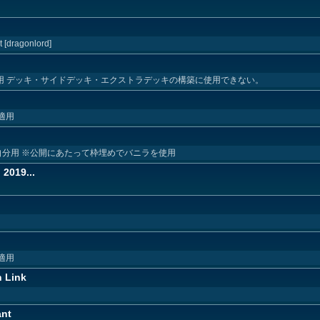
t [dragonlord]
日適用 デッキ・サイドデッキ・エクストラデッキの構築に使用できない。
適用
自分用 ※公開にあたって枠埋めでバニラを使用
 2019...
適用
n Link
ant