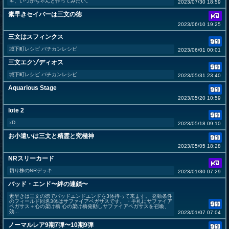
キ、いつかちゃんと作ってみたい。
2023/07/30 18:59
素早きセイバーは三文の徳
2023/06/10 19:25
三文はスフィンクス
城下町レシピ バチカンレシピ
2023/06/01 00:01
三文エクゾディオス
城下町レシピ バチカンレシピ
2023/05/31 23:40
Aquarious Stage
2023/05/20 10:59
lote 2
xD
2023/05/18 09:10
お小遣いは三文と精霊と究極神
2023/05/05 18:28
NRスリーカード
切り株のNRデッキ
2023/01/30 07:29
バッド・エンド〜絆の連鎖〜
素早きは三文の徳でバッドエンドエンドを3体持って来ます。 発動条件
のフィールド同名3体はサファイアペガサスです。 ・手札にサファイア
ペガサス＋心の架け橋 心の架け橋発動しサファイアペガサスを召喚、
効...
2023/01/07 07:04
ノーマルレア9期7弾〜10期9弾