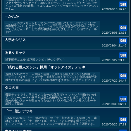
ファイヤークラッカー＞で3000ダメージ、＜バニシング＞からの＜ラ
イズ＞X召喚での連撃、＜ゴルゴニック・グール＞からの＜ライオンハ
ート...
2020/10/15 16:26
一か八か
一か八かのデメリットとしてライフ差が開いてしまいますがそこは方
界降世でカバーします。 また、ライフは減る前提なのでEMポップアッ
プでどんどんドローして手札事故を減らしましょう。 それにフィール
ドに...
2020/08/08 13:58
人形オシリス
2020/08/04 21:49
あるケミック
城下町デュエル 城下町レシピ バチカンデッキ
2020/07/29 23:15
「眠れる巨人ズシン」採用「オッドアイズ」デッキ
遊戯王5D’sにてチーム太陽が使用した｢眠れる巨人ズシン｣を採用した
「オッドアイズ」デッキです。 ｢眠れる巨人ズシン｣は正規の召喚方法
以外に｢青天の霹靂｣によって特殊召喚できますが、相手エンドフェイ...
2020/07/29 14:47
タコの日
機塊デッキです。同名モンスターが3体並びやすいという特徴をいかし
て、スリーカードや素早きは三文の徳等のカードを採用しています。
自分のモンスターが集まったらセルトパスや他のリンクモンスターを
展開して盤面...
2020/06/30 06:01
「十二獣」デッキ
＜My favorite＞ 「十二獣の方合」や「十二獣の相剋」を活用して、素
材を12個もった「十二獣ワイルドボウ」による攻撃を狙うデッキで
す。フィールドにエクシーズモンスターが存在する場合に発動でき...
2020/06/26 17:33