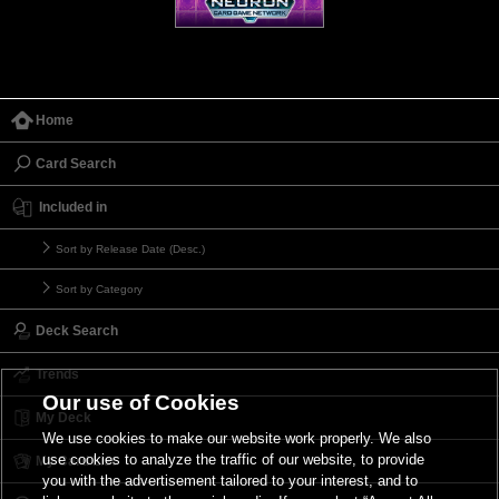
Home
Card Search
Included in
Sort by Release Date (Desc.)
Sort by Category
Deck Search
Trends
Our use of Cookies
My Deck
We use cookies to make our website work properly. We also
use cookies to analyze the traffic of our website, to provide
My Card List
you with the advertisement tailored to your interest, and to