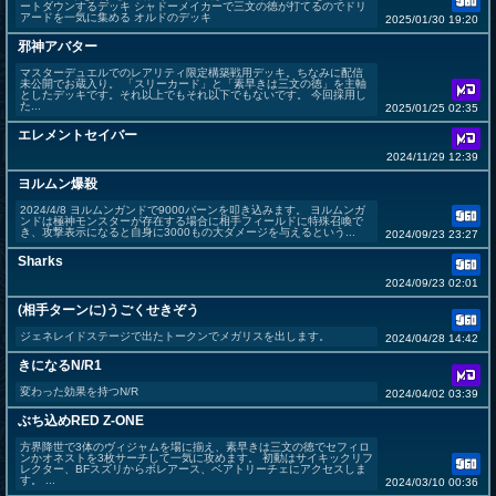
ートダウンするデッキ シャドーメイカーで三文の徳が打てるのでドリ
アードを一気に集める オルドのデッキ
2025/01/30 19:20
邪神アバター
マスターデュエルでのレアリティ限定構築戦用デッキ。ちなみに配信
未公開でお蔵入り。 「スリーカード」と「素早きは三文の徳」を主軸
としたデッキです。それ以上でもそれ以下でもないです。 今回採用し
た...
2025/01/25 02:35
エレメントセイバー
2024/11/29 12:39
ヨルムン爆殺
2024/4/8 ヨルムンガンドで9000バーンを叩き込みます。 ヨルムンガ
ンドは極神モンスターが存在する場合に相手フィールドに特殊召喚で
き、攻撃表示になると自身に3000もの大ダメージを与えるという...
2024/09/23 23:27
Sharks
2024/09/23 02:01
(相手ターンに)うごくせきぞう
ジェネレイドステージで出たトークンでメガリスを出します。
2024/04/28 14:42
きになるN/R1
変わった効果を持つN/R
2024/04/02 03:39
ぶち込めRED Z-ONE
方界降世で3体のヴィジャムを場に揃え、素早きは三文の徳でセフィロ
ンかオネストを3枚サーチして一気に攻めます。 初動はサイキックリフ
レクター、BFスズリからボレアース、ベアトリーチェにアクセスしま
す。 ...
2024/03/10 00:36