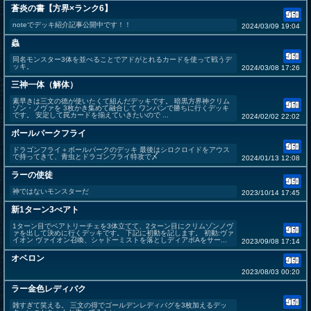
蒼炎の書【方界×ランク6】
noteでデッキ紹介記事公開中です！！
2024/03/09 19:04
蟲
同名モンスター3体を並べることでアドがとれるカードを使って戦うデ
ッキ。
2024/03/08 17:26
三神一体（解体）
素早きは三文の徳が使いたくて組んだデッキです。 暗黒方界神クリム
ゾン・ノヴァを 3枚かき集めて融合して ワンパンで勝ちに行くデッキ
です。 安定して罠カードを揃えていきたいので ...
2024/02/02 22:02
ボールパークフライ
ドラゴンフライ＋ボールパークのデッキ 最後はシロクロイドをアウス
で持ってきて、青虫とドラゴンフライ特攻で〆
2024/01/13 12:08
ラーの使徒
神ではないモンスターだ
2023/10/14 17:45
新1ターン3べアト
1ターン目でベアトリーチェを3体立てて、2ターン目にクリムゾンノヴ
ァを出して決めに行くデッキです。 下記に初動を記します。 初動:ヴァ
イオン ヴァイオン召喚、シャドーミストを落としディアボAをサー...
2023/09/08 17:14
オベロン
2023/08/03 00:20
ラー金色レディバク
雑すぎて笑える。 三文の得でゴールデンレディバグを3枚加えるデッ