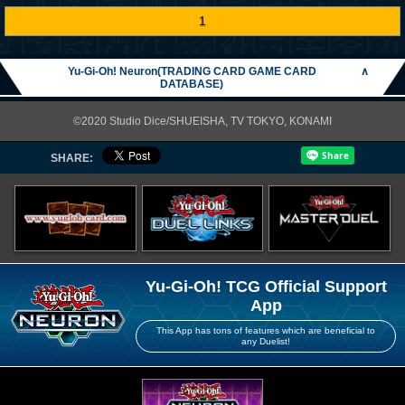
1
Yu-Gi-Oh! Neuron(TRADING CARD GAME CARD
∧
DATABASE)
©2020 Studio Dice/SHUEISHA, TV TOKYO, KONAMI
SHARE:
Yu-Gi-Oh! TCG Official Support
App
This App has tons of features which are beneficial to
any Duelist!