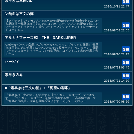
素早きは三体のD
2019/10/31 22:47
ン熱血は三文の徳
【アイデア】 バチカンさんのいつかの配信のデッキ診断の中であった
方界降世と素早きは三文の徳のコンボ、ふたござさんの配信で悩んで
いたダークドリアードで操作したトップをジャイアントトレーナーで
ドローする...
2019/08/09 22:55
アルカナフォースEX THE DARKLURER
Gボールパークの効果でゴキボールやシャインブラックを展開し,素早
きは三文の徳の効果でDARKLURERを3枚サーチし,次のターンで展開
したモンスターをリリースして特殊召喚。コイントスで表の効果を当
てた...
2018/09/10 21:17
ハーピィ
2018/07/23 03:45
素早き方界
2018/07/21 14:59
■「素早きは三文の徳」＋「海皇の咆哮」
「素早きは三文の徳」を活用する【ライカン・スロープ】デッキで
す。 「ライカン・スロープ」を儀式召喚する際、「高等儀式術」で
「海皇の長槍兵」３体を墓地へ送ります。そして、それら...
2018/07/20 08:26