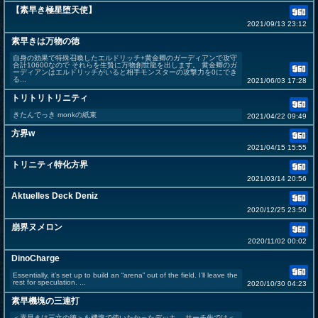
【素早き極星堕天使】
2021/09/13 23:12
素早きは万物の徳
自身の効果で特殊召喚したエルドリッチ+黄金卿のガーディアンで攻守
合計10600なので それらを生贄に万物創世龍を出します。 黄金卿のガ
ーディアンはエルドリッチがいると相手モンスターの攻撃力を0にでき
る...
2021/06/03 17:28
トリトリトリニティ
きたんでっき monkの紙束
2021/04/22 09:49
方界w
2021/04/15 15:55
トリニティ特化方界
2021/03/14 20:56
Aktuelles Deck Deniz
2020/12/25 23:50
崩界ヌメロン
2020/11/02 00:02
DinoCharge
Essentially, it’s set up to build an “arena” out of the field. I’ll leave the
rest for speculation. ...
2020/10/30 04:23
素早機塊の三連打
＜素早きは三文の徳＞を機塊で使いたかったデッキ。 サーチ先では＜