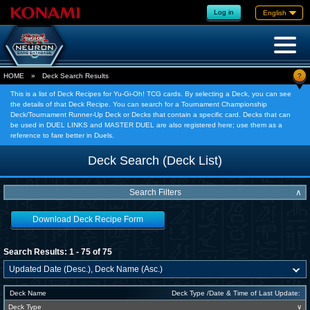
Log in
English
?
HOME
»
Deck Search Results
This is a list of Deck Recipes for Yu-Gi-Oh! TCG cards. By selecting a Deck, you can see
the details of that Deck Recipe. You can search for a Tournament Championship
Deck/Tournament Runner-Up Deck or Decks that contain a specific card. Decks that can
be used in DUEL LINKS and MASTER DUEL are also registered here; use them as a
reference to fare better in Duels.
Deck Search (Deck List)
Search Filters
∧
Download Deck Recipe Form
Search Results: 1 - 75 of 75
Deck Name
Deck Type /Date & Time of Last Update:
Deck Type
∨