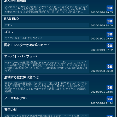
あんかも狂騒曲
アンカモアンカモアンカモアンカモ♪ アヌビスアヌビスアヌビスアヌビ
ス♪ ｰｰｰｰｰｰ アンカモを使うにあたり、白き森と合わせたおもろデッキ
が世に存在してるので別の角度から作りました。ジャヌビスと合...
2026/05/10 19:55
BAD END
ナナシ
2026/04/29 18:00
ゴヨウ
そこのDホイール止まりなさい！
2026/02/01 05:30
同名モンスターが3体並ぶカード
2025/09/19 07:32
ア＝バオ・バ・ブゥーﾝ
バオバブーンの破壊時効果にチェーンでデッキに戻すことでバオバブ
ーンが3体になります。素早きは三文の得チャンス！！ バオちゃんは1
の効果で墓地のバオっちを蘇生し、2の効果でバオっちに似た効果を持
ってい...
2025/05/28 06:00
崩壊する世に降り立つは
素早きは三文の徳を使いたいデッキ 【戦い方】 解門ギミックでベアト
を作って自ターンでロールバックを落とし、相手ターンは状況に応じ
た罠カードを落としてロールバックで起動します シャドールで戦線を
維持し...
2025/05/21 02:46
ノーマルレア03
2025/04/20 21:24
青空の影
Emでデッキを回すと全属性が墓地に溜まるのでドリアードを出してビ