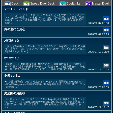
Deck
Speed Duel Deck
DuelLinks
Master Duel
デーモン・ハンド
DTナイトメア・ハンドを使いたくて組んだデッキです。 ナイトメアハ
ンドには①の効果にしか名称1がないため、①の効果による召喚・通常
召喚権・ラハムゥや速攻召喚による召喚で1ターン中に3回召喚するこ
とが...
2026/08/07 08:58
海の恵にご用心
2026/08/02 22:19
月に触れる
・見えざる神ゼノのデッキ ・三文の徳でヤドエルを3体サーチして大融
合 ・ドライトロン+バトスバスターで回す 調整中 デッキ作成:ド近眼宮
殿(＠dokingan9den)
2026/07/19 10:09
オワオワリ
【初動】 三幻魔解放+★10幻魔のどれか 三幻魔解放スタート 解放で
★10幻魔＋*世者＋殉教者サーチして* 世者と★10幻魔を墓地へ。 殉教
者召喚、効果で霹靂をデッキから置く。 霹靂3枚並べて手札...
2026/07/17 20:22
夕景 ver1.1
■タグ用 城下町レシピ さりあデッキ ■コメント 質問等はTwitterまで！
(@FallCrow_saria) 基本的な動きは動画を参照下さい！ 城下町デュエル
（ver β） ...
2026/06/20 02:55
失楽園のお姫様
バッドエンドクイーンドラゴンでデッキを組むのに重要なことは3つ 1
つ、サーチ方法 三幻魔の殉教者が簡単に3体場に並ぶので素早きは三文
の徳で3枚一気にサーチする 2つ、特殊召喚方法 三幻魔の霹靂は1枚
で...
2026/05/22 17:47