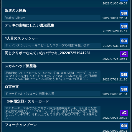
2023/01/06 09:04
叛逆の大怪鳥
Vrains_Library
2022/10/31 22:34
デッキの主軸にしたい魔法罠集
2022/09/28 15:11
4人目のスラッシャー
チェィンスラッシャーをコピーしたスターヴで4連打を狙います
2022/07/31 18:11
同じクリボーなんていないデッキ_202207251941281
2022/07/25 19:51
スカルヘッド流星群
召喚権使ってドゥローレンEXにss P召喚 スカル頭3、ガープ、マイク
ス マイクスを★1上げてドゥローレンとxyzしてM7出す 増した召喚権
でセームベル召喚 セームベル3回使う M7をメールで1回裏に...
2022/07/18 21:36
百雷三文
ドゥードゥル バキューン決闘 セル男
2022/06/03 01:04
〈NR限定戦〉スリーカード
マスターデュエルでのレアリティ限定構築戦用デッキ。ちなみに配信
未公開でお蔵入り。 「スリーカード」と「素早きは三文の徳」を主軸
としたデッキです。それ以上でもそれ以下でもないです。 今回採用し
た...
2022/05/25 20:02
フォーチュンブーン
2022/05/09 20:01