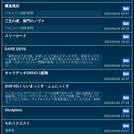
機鬼塊回
バキューン決闘 餅岡
2022/04/16 20:57
三文の虎、後門のノヴァ
バキューン決闘 餅岡
2022/04/16 20:35
スリーカード
2022/03/11 10:32
DARE DEVIL
「素早きは三文の徳」を使いたくて組んだデッキです。 同名モンスタ
ーを3枚サーチできるので、何を手札に加えられたら強いのかと考えた
結果「カオスソルジャー開闢の使者」にスポットが当たりました。
三...
2022/03/06 18:54
キャラデッキGX043-1鮫島
2022/02/20 10:37
(028-02)くらいまっくす・ふぇにっくす
ペンデュラムでアーカイブ、ツール効果で6サーチ、揺れる眼差しで2
枚破壊してクロノグラフサーチ、クロノグラフ効果でss、アーカイブ
リリースして6ns、ランク6ベアトで造形家落とし ディスク出す、効果
で...
2022/01/01 17:43
Gknightss
2021/10/26 10:23
ちれリクエスト
修羅道
2021/10/10 05:07