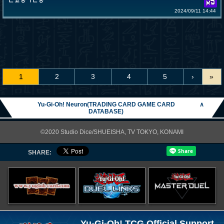
ㄴㅍㅎㄱㄴㅎ
2024/09/11 14:44
1
2
3
4
5
›
»
Yu-Gi-Oh! Neuron(TRADING CARD GAME CARD
∧
DATABASE)
©2020 Studio Dice/SHUEISHA, TV TOKYO, KONAMI
SHARE:
Yu-Gi-Oh! TCG Official Support