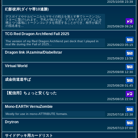
2025/10/08 23:39
幻影彼岸(ダイヤ帯10連勝)
デスガイドやケルビーニからマサイの戦士を落とす事でトークンコレ
クターに繋げられます。 手札が強ければ、デスサイズとデスフェニを
構えつつ墓地にトークンコレクタを用意することができ、相手が墓穴
の指名者を...
2025/09/29 09:24
TCG Red Dragon Archfiend Fall 2025
The version of my Red Dragon Archfiend pet deck that I played in
real life during the Fall of 2025...
2025/09/23 05:15
Dragon link /Azamina/Diabellstar
2025/09/20 13:59
Virtual World
2025/09/08 12:30
成金街道道半ば
2025/08/28 01:45
【配信用】ちょっと安くなった
2025/08/16 22:04
Mono-EARTH VernuZombie
Mostly for use in mono-ATTRIBUTE formats.
2025/07/18 22:38
Drytron
2025/07/13 07:00
サイドデッキ用カードリスト