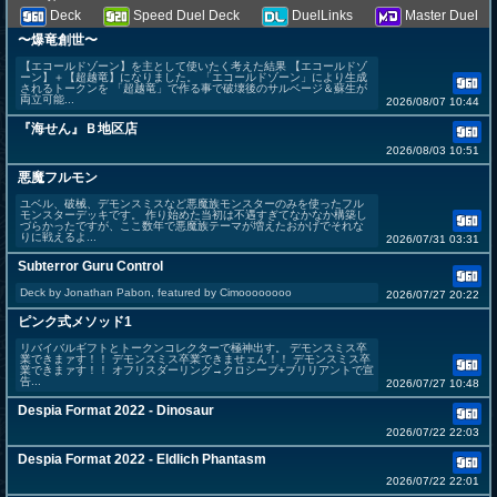
Deck
Speed Duel Deck
DuelLinks
Master Duel
〜爆竜創世〜
【エコールドゾーン】を主として使いたく考えた結果 【エコールドゾ
ーン】＋【超越竜】になりました。 「エコールドゾーン」により生成
されるトークンを 「超越竜」で作る事で破壊後のサルベージ＆蘇生が
両立可能...
2026/08/07 10:44
『海せん』Ｂ地区店
2026/08/03 10:51
悪魔フルモン
ユベル、破械、デモンスミスなど悪魔族モンスターのみを使ったフル
モンスターデッキです。 作り始めた当初は不遇すぎてなかなか構築し
づらかったですが、ここ数年で悪魔族テーマが増えたおかげでそれな
りに戦えるよ...
2026/07/31 03:31
Subterror Guru Control
Deck by Jonathan Pabon, featured by Cimoooooooo
2026/07/27 20:22
ピンク式メソッド1
リバイバルギフトとトークンコレクターで極神出す。 デモンスミス卒
業できまァす！！ デモンスミス卒業できませェん！！ デモンスミス卒
業できまァす！！ オフリスダーリング→クロシープ+ブリリアントで宣
告...
2026/07/27 10:48
Despia Format 2022 - Dinosaur
2026/07/22 22:03
Despia Format 2022 - Eldlich Phantasm
2026/07/22 22:01