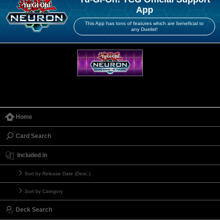
App
This App has tons of features which are beneficial to
any Duelist!
Home
Card Search
Included in
Sort by Release Date (Desc.)
Sort by Category
Deck Search