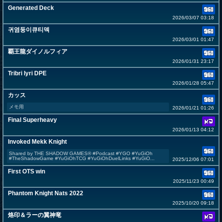
Generated Deck
2026/03/07 03:18
귀염둥이큐티덱
2026/03/01 01:47
覇王龍ダイノルフィア
2026/01/31 23:17
Tribri lyri DPE
2026/01/28 05:47
カッス
メモ用
2026/01/21 01:26
Final Superheavy
2026/01/13 04:12
Invoked Mekk Knight
Shared by THE SHADOW GAMES® #Podcast #YGO #YuGiOh
#TheShadowGame #YuGiOhTCG #YuGiOhDuelLinks #YuGiO...
2025/12/06 07:01
First OTS win
2025/11/23 00:49
Phantom Knight Nats 2022
2025/10/20 09:18
烙印＆ラーの翼神竜