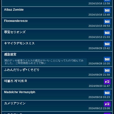
2024/10/16 13:59
Albaz Zombie
2024/10/16 13:48
Floowandereeze
2024/10/15 09:53
罪宝セリオンズ
2024/10/13 21:03
キマイラデモンスミス
2024/09/29 15:42
感染迷宮
闇のデッキ破壊ウイルスの裁定がヤバいことになってたので組んでみ
ました。 ご時世柄怒られそうで怖い
2024/09/28 10:20
ふわんだりぃず×くそどり
2024/09/26 21:59
데블즈 게'이트 R
2024/09/20 11:47
Madolche Vernusylph
2024/09/19 03:23
カメリアツイン
2024/09/13 23:08