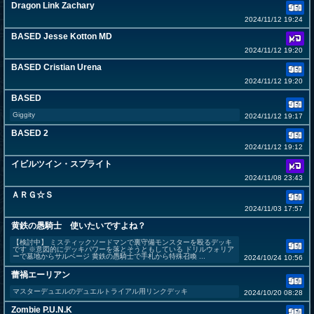
Dragon Link Zachary
2024/11/12 19:24
BASED Jesse Kotton MD
2024/11/12 19:20
BASED Cristian Urena
2024/11/12 19:20
BASED
Giggity
2024/11/12 19:17
BASED 2
2024/11/12 19:12
イビルツイン・スプライト
2024/11/08 23:43
ＡＲＧ☆Ｓ
2024/11/03 17:57
黄鉄の愚騎士 使いたいですよね？
【検討中】 ミスティックソードマンで裏守備モンスターを殴るデッキ
です ※意図的にデッキパワーを落とそうともしている ドリルウォリア
ーで墓地からサルベージ 黄鉄の愚騎士で手札から特殊召喚 ...
2024/10/24 10:56
蕾禍エーリアン
マスターデュエルのデュエルトライアル用リンクデッキ
2024/10/20 08:28
Zombie P.U.N.K