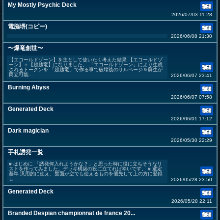
My Mostly Psychic Deck
2026/07/03 11:28
電脳堺(コピー)
2026/06/08 21:30
〜爆竜創世〜
【エコールドゾーン】を主として使いたく考えた結果 【エコールドゾ
ーン】＋【超越竜】になりました。 「エコールドゾーン」により生成
されるトークンを 「超越竜」で作る事で破壊後のサルベージ＆蘇生が
両立可能...
2026/06/07 23:41
Burning Abyss
2026/06/07 07:58
Generated Deck
2026/06/01 17:12
Dark magician
2026/05/30 22:29
手札誘発一覧
# はじめに 「誘発何入れようかな？」と思った時に役に立ちそうなリ
ストを作ってみました。デッキ構築の役に立てれば幸いです。 # 選定
基準 汎用的に使え、盤面が空でも使えるものを優先して上の方に登録
し...
2026/05/28 23:50
Generated Deck
2026/05/28 22:11
Branded Despian championnat de france 20...