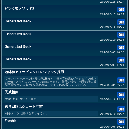
2026/05/28 15:14
ピンク式メソッド2
2026/05/17 18:21
Generated Deck
2026/05/16 15:27
Generated Deck
2026/05/10 16:58
Generated Deck
2026/05/07 18:38
Generated Deck
2026/05/07 17:04
地縛神アスラピスクFTK ジャンク採用
グランドキーパー1枚+魔法罠1枚から、超神官効果&ダークダイブボン
バー&アスラピスクバーンで1kill出来ます。 後手の場合、相手の場に破
壊可能なモンスターが1体あれば、ライフ3000後にアスラピス...
2026/05/01 05:44
天威相剣
天威+相剣 カジュアル用
2026/04/16 23:13
思考回路はショート寸前
相手ターンに動けるデッキです。
2026/04/10 16:35
Zombie
2026/04/06 16:21