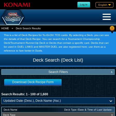
Log in
English
?
HOME
»
Deck Search Results
This is a list of Deck Recipes for Yu-Gi-Oh! TCG cards. By selecting a Deck, you can see
the details of that Deck Recipe. You can search for a Tournament Championship
Deck/Tournament Runner-Up Deck or Decks that contain a specific card. Decks that can
be used in DUEL LINKS and MASTER DUEL are also registered here; use them as a
reference to fare better in Duels.
Deck Search (Deck List)
Search Filters
∧
Download Deck Recipe Form
Search Results: 1 - 100 of 1,600
Deck Name
Deck Type /Date & Time of Last Update:
Deck Type
∨