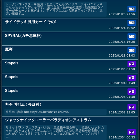
トークンコレクターを使おうと思ってたらアイリス・ライパニデッキ
になっちゃったデッキです。 主に黒庭・巨神竜の遺跡・効果無効ライ
ザーがチェーンを稼ぎます。アイリスは元から黒庭ラインですが、見
習い魔嬢で...
2025/01/25 21:56
サイドデッキ汎用カード その1
2025/01/24 19:52
SPYRAL(ガチ恵庭杯)
2025/01/14 16:26
魔弾
2025/01/13 03:03
Stapels
2025/01/04 01:50
Stapels
2025/01/04 01:49
Stapels
2025/01/04 01:48
환주 미캉코 ( 슈크림 )
유튜브 강의: https://youtu.be/BhYze1hDh0U
2024/12/09 12:05
ジャックナイツクローラーパラディオンアストラム
リミットワン フェスティバル用 星遺物を巡る戦い 欲張りセット だ
ったものをコンセプトデュエル用に調整したもの 星遺物を巡る戦いっ
ぷりがさらに加速してる リミット１フェス時に使っていて入れ替え
に...
2024/12/04 06:33