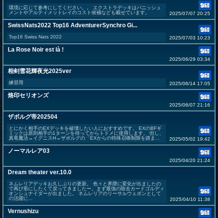
環境に応じて参考にしてください。。 エクストラデッキはパニッシュ
メントやアルティメットレイのコスト候補なども載せています。
2025/07/07 20:25
SwissNats2022 Top16 AdventurerSynchro Gi...
Top16 Swiss Nats 2022
2025/07/03 10:23
La Rose Noir est là !
2025/06/29 03:34
相剣雪花輝夜光2025ver
練習用
2025/06/14 17:05
烙印セリオンズ
2025/06/07 21:16
ザボルグ帝202504
とにかく相手のEXデッキを破壊したい人におすすめです。 EXのBFギ
ミックは原則相手の1ターンを待ってからトドメに使用します。 但し、
真竜魔法→イグニスH→ザボルグの「EXからの特殊召喚制限を踏ま...
2025/05/02 19:42
ノーマルレア03
2025/04/20 21:24
Dream theater ver.10.0
ネムレリアデッキお久しぶりの更新。 色々と界隈に変化が出ましたの
で再び形にしたくて戻ってきましたー。まず最強の除去カードゴルディ
オンシュナイダーが出ました。 ネムレリアのリーサルウェポンとして
の活躍に...
2025/04/10 11:38
Vernushizu