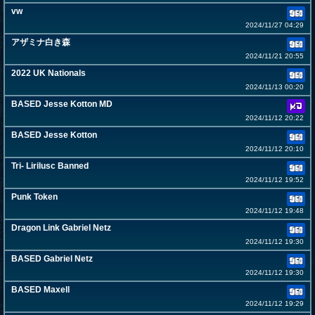
vw
2024/11/27 04:29
アザミナ白き森
2024/11/21 20:55
2022 UK Nationals
2024/11/13 00:20
BASED Jesse Kotton MD
2024/11/12 20:22
BASED Jesse Kotton
2024/11/12 20:10
Tri- Lirilusc Banned
2024/11/12 19:52
Punk Token
2024/11/12 19:48
Dragon Link Gabriel Netz
2024/11/12 19:30
BASED Gabriel Netz
2024/11/12 19:30
BASED Maxell
2024/11/12 19:29