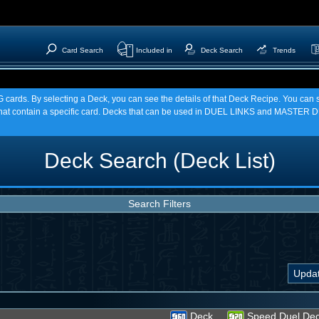
Card Search
Included in
Deck Search
Trends
TCG cards. By selecting a Deck, you can see the details of that Deck Recipe. You c
t contain a specific card. Decks that can be used in DUEL LINKS and MASTER DU
Deck Search (Deck List)
Search Filters
Deck
Speed Duel De