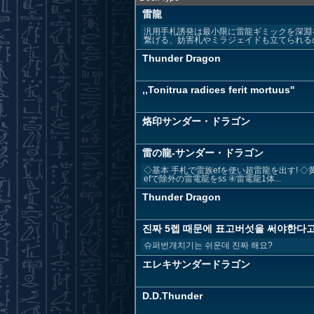
雷龍
汎用手札誘発は最小限に雷龍ギミックを深淵
繋げる、妨害札やミラジェイドも立てられるの
Thunder Dragon
,,Tonitrua radices ferit mortuus''
烙印サンダー・ドラゴン
雷の龍-サンダー・ドラゴン
◇基本 手札で雷族efを使い超雷龍を出す! 
efで除外の雷電龍をss ④雷電龍1体...
Thunder Dragon
진짜 5렙 때문에 표고버섯을 써야한다고? [l
슈퍼번개치기는 쉬운데 진짜 해요?
エレキサンダードラゴン
D.D.Thunder