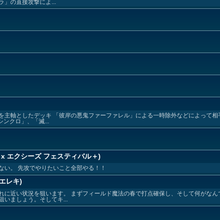
」の直接攻撃によ...
を主軸としたデッキ 「彼岸の悪鬼ファーファレル」による一時除外などによって相
ンクロ」、「滅...
x エクシーズ フェスティバル＋)
ない。 先攻でやりたいこと全部やる！！
エレキ)
れに近い状況を狙います。 まずフィールド魔法の春で打点確保し、そして何がなん
いましょう。そしてキ...