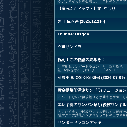
をデッキから特殊召喚し、「エレキングコブラ
【崖っぷちドラフト】案_やもり
썬더 드래곤 (2025.12.21~)
Thunder Dragon
召喚サンドラ
祝え！この物語の終幕を！
「雷劫龍サンダードラゴン」と「銀河衛竜」
記の2体を守る それによって「ネクロイド・シ
시크릿 팩 2장 이상 해금 (2026-07-09)
黄金櫃烙印深淵サンドラ(フュージョン 
イベントなので後攻捲りとか勝率とか気にし
エレキ春のワンパン祭り(後攻ワンキル
とにかく全力で後攻ワンキル若しくはほぼそ
後マグロの効果シンクロからエレキュウキを狙
サンダードラゴンデッキ