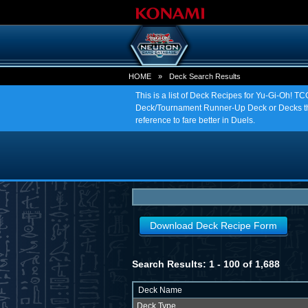
HOME
»
Deck Search Results
This is a list of Deck Recipes for Yu-Gi-Oh! 
Deck/Tournament Runner-Up Deck or Decks tha
reference to fare better in Duels.
Download Deck Recipe Form
Search Results: 1 - 100 of 1,688
Deck Name
Deck Type