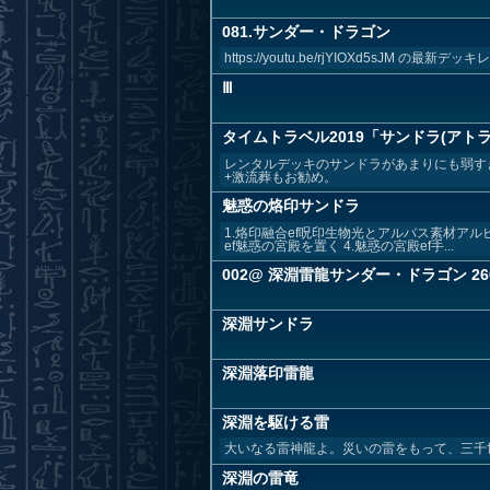
081.サンダー・ドラゴン
https://youtu.be/rjYIOXd5sJM の最新デッ
Ⅲ
タイムトラベル2019「サンドラ(アト
レンタルデッキのサンドラがあまりにも弱す
+激流葬もお勧め。
魅惑の烙印サンドラ
1.烙印融合ef呪印生物光とアルバス素材アルビ
ef魅惑の宮殿を置く 4.魅惑の宮殿ef手...
002@ 深淵雷龍サンダー・ドラゴン 26
深淵サンドラ
深淵落印雷龍
深淵を駆ける雷
大いなる雷神龍よ。災いの雷をもって、三千
深淵の雷竜