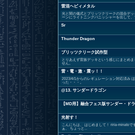
雷混ヘビィメタル
光と闇の儀式とブリッツクリークの混合デッ
ーンにライトニングパニッシャーを出して、ブ
Sr
Thunder Dragon
ブリッツクリーク試作型
とりあえず雷族デッキという感じにまとめま
せん。
雷・電・激・震ッ！！
2023/4/1からのレギュレーション対応
った・・・。
@13. サンダードラゴン
【MD用】融合フェス版サンダー・ド
光射す！
こんにちは、 はじめまして！ riria-minato
ぁ、 ちょっと...