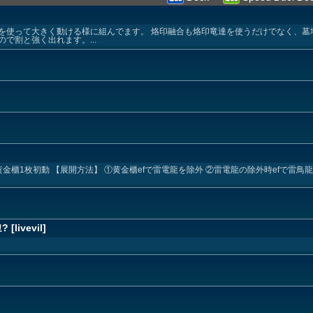
を使って大きく動ける様に組んでます。 烙印融合も烙印竜達を使うだけでなく、墓
で割と強く出れます。...
◇黄金櫃1枚初動 【展開方法】 ①黄金櫃efで雷電龍を除外 ②雷電龍の除外時efで雷鳥
ivevil]