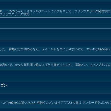
キ。 二つの心からカオスシルクハットにアクセスして、ブリッツクリーク関連や仁
リッツクリークや光...
した。 雷族だけで固めるなら、フィールドを空にしやすいので、エレキと組み合わ
済み ほぼ勢いで、かなり短時間で組み上げた雷族デッキです。 電池メン、もっと入れて
ラゴン
です･ω･*)ﾉнёιιο! ご覧いただき 有難うございます(*´▽`人) 今回は サンダードラゴ