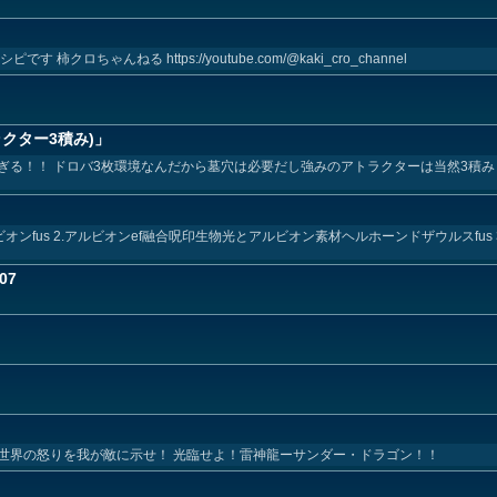
キレシピです 柿クロちゃんねる https://youtube.com/@kaki_cro_channel
ラクター3積み)」
ぎる！！ ドロバ3枚環境なんだから墓穴は必要だし強みのアトラクターは当然3積み
オンfus 2.アルビオンef融合呪印生物光とアルビオン素材ヘルホーンドザウルスfus
07
世界の怒りを我が敵に示せ！ 光臨せよ！雷神龍ーサンダー・ドラゴン！！