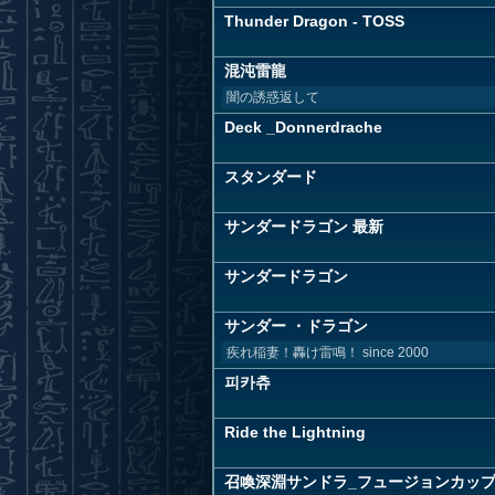
Thunder Dragon - TOSS
混沌雷龍
闇の誘惑返して
Deck _Donnerdrache
スタンダード
サンダードラゴン 最新
サンダードラゴン
サンダー ・ドラゴン
疾れ稲妻！轟け雷鳴！ since 2000
피카츄
Ride the Lightning
召喚深淵サンドラ_フュージョンカッ