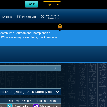
Log in
English
Forbidden &
My Deck
My Card List
Limited List
?
an search for a Tournament Championship
EL are also registered here; use them as a
∧
Deck Type /Date & Time of Last Update:
ck
DuelLinks
Master Duel