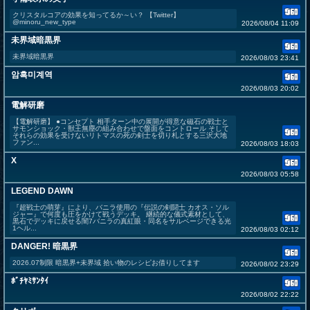
クリスタルコアの効果を知ってるか～い？ 【Twitter】
@minoru_new_type
2026/08/04 11:09
未界域暗黒界
未界域暗黒界
2026/08/03 23:41
암흑미계역
2026/08/03 20:02
電解研磨
【電解研磨】 ●コンセプト 相手ターン中の展開が得意な磁石の戦士と
サモンショック・獣王無塵の組み合わせで盤面をコントロール そして
それらの効果を受けないリトマスの死の剣士を切り札とする三沢大地
ファン...
2026/08/03 18:03
X
2026/08/03 05:58
LEGEND DAWN
『超戦士の萌芽』により、バニラ使用の『伝説の剣闘士 カオス・ソル
ジャー』で何度も圧をかけて戦うデッキ。 継続的な儀式素材として、
黒石でデッキに戻せる闇7バニラの真紅眼・同名をサルベージできる光
1ヘル...
2026/08/03 02:12
DANGER! 暗黒界
2026.07制限 暗黒界+未界域 拾い物のレシピお借りしてます
2026/08/02 23:29
ﾎﾞﾁﾔﾐｻﾝﾀｲ
2026/08/02 22:22