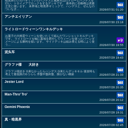
暗黒界のシルバギミックのハンデスと風林火山のドローとハンデスを
行い、トロイメアでロックをするデッキです。 基本的に召喚権は虎菱
之玄に使います。 未界域と暗黒界ギミックで、ハンデスと、ぜんなの
ついなぎ...
2026/07/31 01:20
アンチエイリアン
2026/07/30 23:18
ライトロードウィーンワンキルデッキ
お菓子の大精霊ウィーンを使いたくて組んだワンショットキルデッキ
です。 ライトロードを軸に墓地を肥やしてウィーンを使ったバーンダ
メージによる勝利を狙います。 サイドデッキは組み替える時によく使
う...
2026/07/30 19:55
泥头车
2026/07/29 19:43
グラファ様 大好き
グラファ様好き G来なかったらハンデス G来たらデッキキル 後攻時も
考えて最低限のGうらら 序盤中盤終盤、隙がない構築
2026/07/28 21:33
Jester Lord
2026/07/28 20:35
Man-Thro’ Tro’
2026/07/28 20:12
Gemini Phoenix
2026/07/28 19:31
真・暗黒界
2026/07/28 02:45