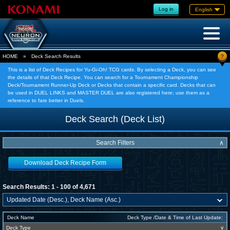
Log in
English
?
HOME
»
Deck Search Results
This is a list of Deck Recipes for Yu-Gi-Oh! TCG cards. By selecting a Deck, you can see
the details of that Deck Recipe. You can search for a Tournament Championship
Deck/Tournament Runner-Up Deck or Decks that contain a specific card. Decks that can
be used in DUEL LINKS and MASTER DUEL are also registered here; use them as a
reference to fare better in Duels.
Deck Search (Deck List)
Search Filters
∧
Download Deck Recipe Form
Search Results: 1 - 100 of 4,671
Deck Name
Deck Type /Date & Time of Last Update:
Deck Type
∨