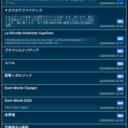
ドール...
2026/08/06 19:58
▼カウカウファイナンス
スカルデットや未来への沈黙でグリードを探します。張ります。甦り
し天空神やデュランダル等でドローさせます。ハイマジシャンで反射
します。偶に勝てます。 以下初動 魅惑の舞or魅惑の宮殿or混沌魅惑＋
光闇...
2026/08/06 10:36
La Révolte Rokkette Suprême
• Améliorations du deck de structure "La Révolte Rokkette". •
Suppression d'une carte non jouable su...
2026/08/06 10:17
ブラマジエクゾディア
2026/08/06 07:32
ユベル
2026/08/06 06:01
恐竜トポロジック
2026/08/06 05:59
Dark World / Danger
2026/08/05 10:09
Dark World 2026
Deck Type: Aggro
2026/08/04 23:06
未界域
2026/08/04 18:26
守備表示の美学