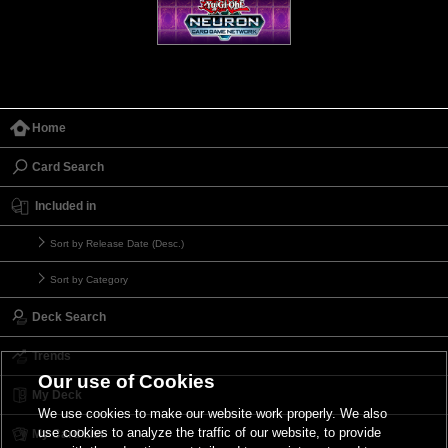
Home
Card Search
Included in
Sort by Release Date (Desc.)
Sort by Category
Deck Search
Trends
Our use of Cookies
My Deck
We use cookies to make our website work properly. We also
use cookies to analyze the traffic of our website, to provide
My Card List