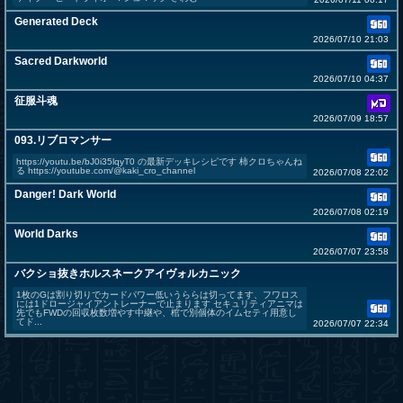
Generated Deck
2026/07/10 21:03
Sacred Darkworld
2026/07/10 04:37
征服斗魂
2026/07/09 18:57
093.リブロマンサー
https://youtu.be/bJ0i35lqyT0 の最新デッキレシピです 柿クロちゃんね
る https://youtube.com/@kaki_cro_channel
2026/07/08 22:02
Danger! Dark World
2026/07/08 02:19
World Darks
2026/07/07 23:58
バクショ抜きホルスネークアイヴォルカニック
1枚のGは割り切りでカードパワー低いうららは切ってます、フワロス
には1ドロージャイアントレーナーで止まります セキュリティアニマは
先でもFWDの回収枚数増やす中継や、棺で別個体のイムセティ用意し
てド...
2026/07/07 22:34