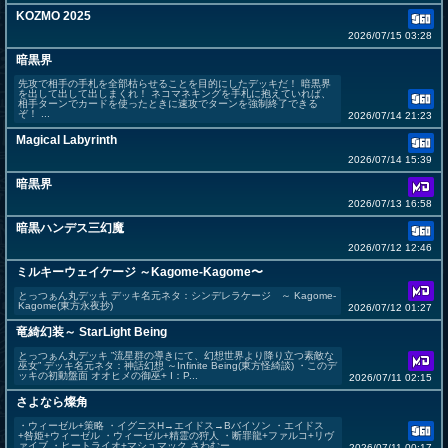
KOZMO 2025
2026/07/15 03:28
暗黒界
先攻で相手の手札を全部枯らせることを目的にしたデッキだ！ 暗黒界
を出して出して出しまくれ！ ネコマネキングを手札に抱えていれば、
相手ターンでカードを使ったときに速攻でターンを強制終了できる
ぞ！ ...
2026/07/14 21:23
Magical Labyrinth
2026/07/14 15:39
暗黒界
2026/07/13 16:58
暗黒ハンデス三幻魔
2026/07/12 12:46
ミルキーウェイケージ ～Kagome-Kagome〜
とっつぁん丸デッキ デッキ名元ネタ：シンデレラケージ ～ Kagome-
Kagome(東方永夜抄)
2026/07/12 01:27
竜綺幻装～ StarLight Being
とっつぁん丸デッキ ”流星群の導きにて、幻想世界より降り立つ素敵な
巫女” デッキ名元ネタ：神話幻想 ～Infinite Being(東方怪綺談) ・このデ
ッキの初動盤面 オオヒメの御巫+ I：P...
2026/07/11 02:15
さよなら燦角
・ウィーゼル+策略 ・イグニスH→エイドス→Bバイソン ・エイドス
+咎姫+ウィーゼル ・ウィーゼル+精霊の狩人 ・断罪龍+ファルコ+リヴ
ァイブ ・ヒートライオ+マシュマック さわむー
2026/07/11 00:17