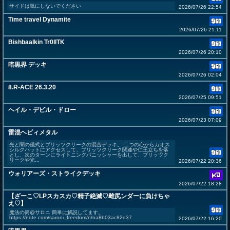
サイドは気にしないでください
2026/07/26 22:54
Time travel Dynamite
2026/07/26 21:11
Bishbaalkin Tr0llTK
2026/07/26 20:10
暗黒界 デッキ
2026/07/26 02:04
8.R-ACE 26.3.20
2026/07/25 09:51
ヘイル・デビル・ドロー
2026/07/23 07:09
雷混ヘビィメタル
光と闇の儀式とブリッツクリークの混合デッキ。 二つの心からカオス
シルクハットにアクセスして、ブリッツクリーク関連や仁王立ちを落
とし、次のターンにライトニングパニッシャーを出して、ブリッツク
リークや光...
2026/07/22 20:36
ウォリアーズ・ストライクデッキ
2026/07/22 18:28
【ざーこ♡LPスカスカ♡精子絶滅♡雌尻ンダーに負けちゃ
え♡】
魔法の筒@サロニ 簡単に解説してます。
https://note.com/saroni_freedom/n/na8b03ac82d37
2026/07/22 16:20