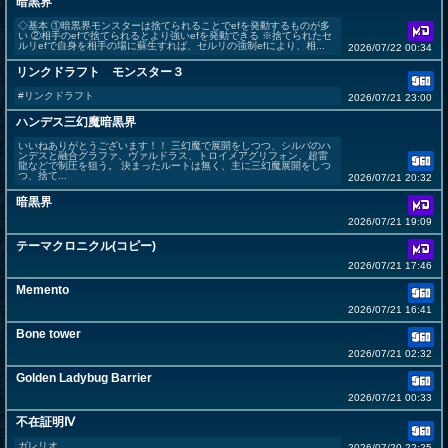
暗黒界
◇基本 ①暗黒界モンスターは捨てられることでefを発動するものが多
い ②相手のefで捨てられるとより強いefを発動できる ※捨てられたセ
ルリefで自身を相手の場に蘇生すれば、セルリの強制efにより、相...
2026/07/22 00:34
リンクドラフト モンスター３
#リンクドラフト
2026/07/21 23:00
ハンデス三幻魔暗黒界
いいねありがとうございます！！ 三幻魔で展開をしつつ、シルバのハ
ンデスと融合グラファ、ヴァルドラス、トロイメアグリフォン、超雷
龍などで制圧を狙う。 決まったルートは無く、主に三幻魔展開をしつ
つ、捨て...
2026/07/21 20:32
暗黒界
2026/07/21 19:09
テーマクロニクル(コピー)
2026/07/21 17:46
Memento
2026/07/21 16:41
Bone tower
2026/07/21 02:32
Golden Ladybug Barrier
2026/07/21 00:33
不在証明Ⅳ
ガレリオ
2026/07/20 22:25