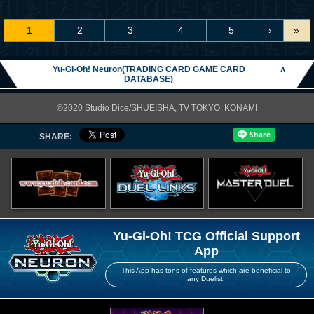
1
2
3
4
5
›
»
Yu-Gi-Oh! Neuron(TRADING CARD GAME CARD
∧
DATABASE)
©2020 Studio Dice/SHUEISHA, TV TOKYO, KONAMI
SHARE:
Yu-Gi-Oh! TCG Official Support
App
This App has tons of features which are beneficial to
any Duelist!