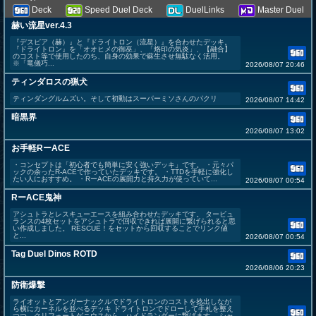
Deck
Speed Duel Deck
DuelLinks
Master Duel
赫い流星ver.4.3
『デスピア（赫）』と『ドライトロン（流星）』を合わせたデッキ。
『ドライトロン』を「オオヒメの御巫」、「烙印の気炎」、【融合】
のコスト等で使用したのち、自身の効果で蘇生させ無駄なく活用。
※「竜儀巧...
2026/08/07 20:46
ティンダロスの猟犬
ティンダングルムズい。そして初動はスーパーミソさんのパクリ
2026/08/07 14:42
暗黒界
2026/08/07 13:02
お手軽RーACE
・コンセプトは「初心者でも簡単に安く強いデッキ」です。 ・元々パ
ックの余ったR-ACEで作っていたデッキです。 ・TTDを手軽に強化し
たい人におすすめ。 ・RーACEの展開力と持久力が使っていて...
2026/08/07 00:54
RーACE鬼神
アシュトラとレスキューエースを組み合わせたデッキです。 タービュ
ランスの4枚セットをアシュトラで回収できれば展開に繋げられると思
い作成しました。 RESCUE！をセットから回収することでリンク値
と...
2026/08/07 00:54
Tag Duel Dinos ROTD
2026/08/06 20:23
防衛爆撃
ライオットとアンガーナックルでドライトロンのコストを捻出しなが
ら横にカーネルを並べるデッキ ドライトロンでドローして手札を整え
つつ、クリフォートゲニウスから、ハイドランダーに繋げます。 シャ