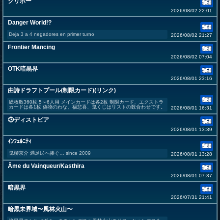
クリボー
2026/08/02 22:01
Danger World!?
Deja 3 a 4 negadores en primer turno
2026/08/02 21:27
Frontier Mancing
2026/08/02 07:04
OTK暗黒界
2026/08/01 23:16
由詩ドラフトプール(制限カード)(リンク)
総枚数360枚 5～6人用 メインカードは各2枚 制限カード、エクストラ
カードは各1枚 偽物のわな、福悲喜、鬼くじはリストの数合わせです。
2026/08/01 16:31
③ディストピア
2026/08/01 13:39
ｲﾝﾌｪﾙﾆﾃｨ
鬼柳京介 満足民へ捧ぐ… since 2009
2026/08/01 13:28
Âme du Vainqueur/Kasthira
2026/08/01 07:37
暗黒界
2026/07/31 21:41
暗黒未界域〜風林火山〜