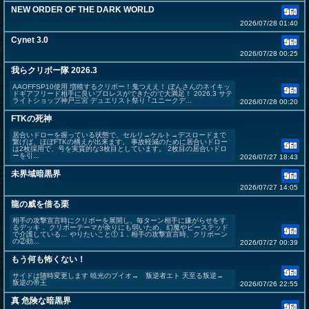
NEW ORDER OF THE DARK WORLD
2026/07/28 01:40
Cynet 3.0
2026/07/28 00:25
我らクリボー隊 2026.3
AAOFFSP10使用 増殖するクリボー！鬼つええ！ ぽんさんのネイキッ
ドギアフリード相手に良いプロレスができたので大満足！ 2026.3 サテ
ライトショップ神戸三宮 デュエリスト祭り ｢ユニークデ...
2026/07/28 00:20
FTKの死神
居合いドローを握っている状態で、セルリ→ケルト→デスロードまで
繋げば、ほぼFTKの構えが出来ます。 事故軽減のために居合いドロー
は2枚採用で、号を実質的な3枚目としています。 2枚目の居合いドロ
ーを引...
2026/07/27 18:43
未界域暗黒界
2026/07/27 14:05
龍の威を借る栗
相手の攻撃宣言時にクリボーを展開し、毎ターン相手に嫌がらせをす
るデッキ． クリボーテーマが余りにも弱いため、幻魔やビーステッド
で介護している… やりたいこと① 1．相手の攻撃宣言時、クリボーン
の②効...
2026/07/27 00:39
もう何も怖くない！
サイドは随時変更します 暁光のブイオ→ 叛逆者エト 天至る叛逆→
叛逆の帝王
2026/07/26 22:55
真 危険な暗黒界