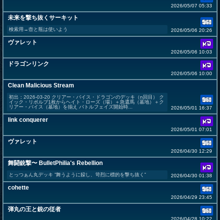
2026/05/07 05:33
未来を撃ち抜くサーキット
検索用→壺と瓶は使いよう
2026/05/06 20:26
ヴァレット
2026/05/06 10:03
ドラゴンリンク
2026/05/06 10:00
Clean Malicious Stream
初出：2026-03-20 クリアー・バイス・ドラゴンのデッキ（n回目） ク
イック・リボルブ1枚からヘイト・ローズ（場）＋急還馬（墓地）＋ク
リアー・バイス（墓地）を揃え バトルフェイズ開始時...
2026/05/01 16:37
link conquerer
2026/05/01 07:01
ヴァレット
2026/04/30 12:29
舞闘銃撃〜 BulletPhilia's Rebellion
とっつぁん丸デッキ ”舞うように躱し、苛烈に標的を撃ち抜く”
2026/04/30 01:38
cohette
2026/04/29 23:45
弾丸の王と銃の従者
2026/04/28 10:22