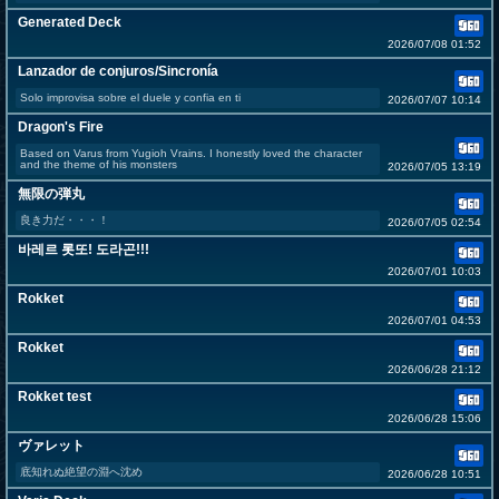
Generated Deck
2026/07/08 01:52
Lanzador de conjuros/Sincronía
Solo improvisa sobre el duele y confia en ti
2026/07/07 10:14
Dragon's Fire
Based on Varus from Yugioh Vrains. I honestly loved the character
and the theme of his monsters
2026/07/05 13:19
無限の弾丸
良き力だ・・・！
2026/07/05 02:54
바레르 롯또! 도라곤!!!
2026/07/01 10:03
Rokket
2026/07/01 04:53
Rokket
2026/06/28 21:12
Rokket test
2026/06/28 15:06
ヴァレット
底知れぬ絶望の淵へ沈め
2026/06/28 10:51