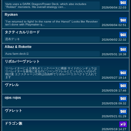
Varis uses a DARK Dragon/Power Deck, which also includes
"Rokket" monsters. His overall strategy cen...
2026/06/04 22:03
Ryoken
“I’ve returned to fight! In the name of the Hanoi!” Looks like Revolver
isn’t done with Playmaker q...
2026/06/04 02:51
タクティカルリロード
昆布デッキ
2026/06/02 22:32
Albaz & Rokette
Aura farm deck □
2026/05/31 18:38
リボルバーヴァレット
リベレイターによる弾丸ギミックベースに構築 サイドのシンギュラは
リベレイターを墓地に送るのにソーンヴァレルとどっちがいいのかの
検討案 エクスチャージの枠は自由枠でリボルバーリスペクトで入れて
ます
2026/05/27 19:14
ヴァレル
2026/05/26 17:46
ojos rojos
2026/05/26 09:32
ヴァレット
2026/05/21 01:29
ドラゴン族
2026/05/19 14:27