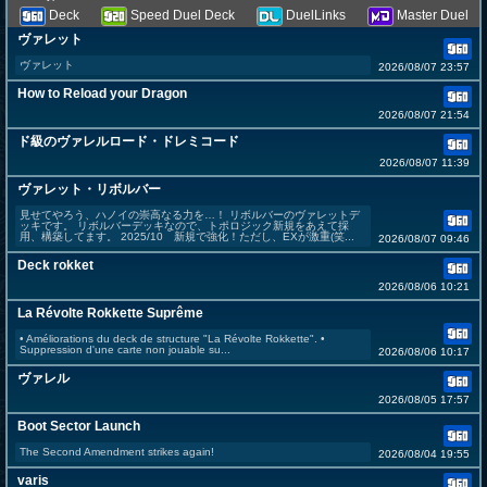
Deck
Speed Duel Deck
DuelLinks
Master Duel
ヴァレット
ヴァレット
2026/08/07 23:57
How to Reload your Dragon
2026/08/07 21:54
ド級のヴァレルロード・ドレミコード
2026/08/07 11:39
ヴァレット・リボルバー
見せてやろう、ハノイの崇高なる力を…！ リボルバーのヴァレットデ
ッキです。 リボルバーデッキなので、トポロジック新規をあえて採
用、構築してます。 2025/10 新規で強化！ただし、EXが激重(笑...
2026/08/07 09:46
Deck rokket
2026/08/06 10:21
La Révolte Rokkette Suprême
• Améliorations du deck de structure "La Révolte Rokkette". •
Suppression d'une carte non jouable su...
2026/08/06 10:17
ヴァレル
2026/08/05 17:57
Boot Sector Launch
The Second Amendment strikes again!
2026/08/04 19:55
varis