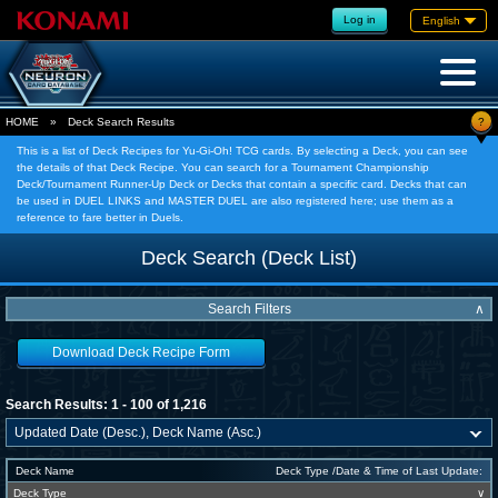
Log in
English
?
HOME
»
Deck Search Results
This is a list of Deck Recipes for Yu-Gi-Oh! TCG cards. By selecting a Deck, you can see
the details of that Deck Recipe. You can search for a Tournament Championship
Deck/Tournament Runner-Up Deck or Decks that contain a specific card. Decks that can
be used in DUEL LINKS and MASTER DUEL are also registered here; use them as a
reference to fare better in Duels.
Deck Search (Deck List)
Search Filters
∧
Download Deck Recipe Form
Search Results: 1 - 100 of 1,216
Deck Name
Deck Type /Date & Time of Last Update:
Deck Type
∨