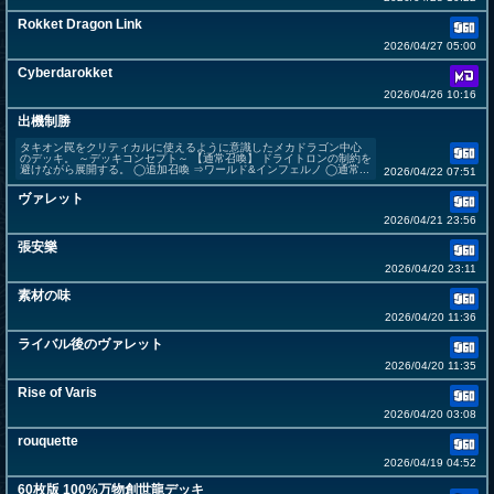
Rokket Dragon Link
2026/04/27 05:00
Cyberdarokket
2026/04/26 10:16
出機制勝
タキオン罠をクリティカルに使えるように意識したメカドラゴン中心
のデッキ。 ～デッキコンセプト～ 【通常召喚】 ドライトロンの制約を
避けながら展開する。 ◯追加召喚 ⇒ワールド&インフェルノ ◯通常...
2026/04/22 07:51
ヴァレット
2026/04/21 23:56
張安樂
2026/04/20 23:11
素材の味
2026/04/20 11:36
ライバル後のヴァレット
2026/04/20 11:35
Rise of Varis
2026/04/20 03:08
rouquette
2026/04/19 04:52
60枚版 100%万物創世龍デッキ