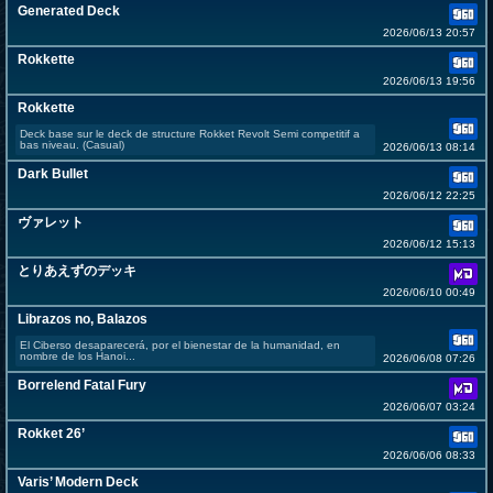
Generated Deck
2026/06/13 20:57
Rokkette
2026/06/13 19:56
Rokkette
Deck base sur le deck de structure Rokket Revolt Semi competitif a
bas niveau. (Casual)
2026/06/13 08:14
Dark Bullet
2026/06/12 22:25
ヴァレット
2026/06/12 15:13
とりあえずのデッキ
2026/06/10 00:49
Librazos no, Balazos
El Ciberso desaparecerá, por el bienestar de la humanidad, en
nombre de los Hanoi...
2026/06/08 07:26
Borrelend Fatal Fury
2026/06/07 03:24
Rokket 26’
2026/06/06 08:33
Varis’ Modern Deck