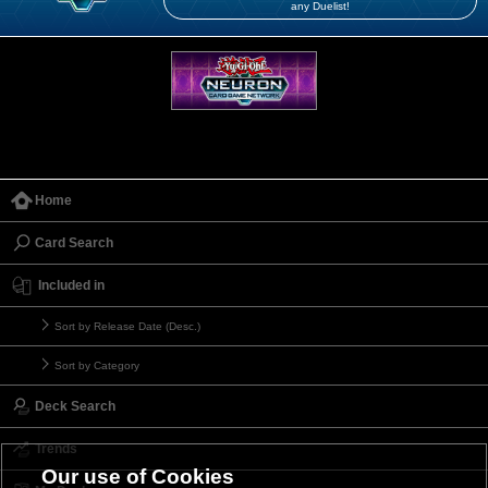
any Duelist!
Home
Card Search
Included in
Sort by Release Date (Desc.)
Sort by Category
Deck Search
Trends
Our use of Cookies