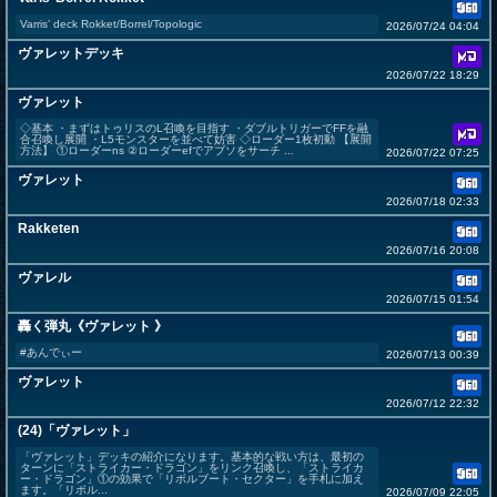
Varris’ deck Rokket/Borrel/Topologic
2026/07/24 04:04
ヴァレットデッキ
2026/07/22 18:29
ヴァレット
◇基本 ・まずはトゥリスのL召喚を目指す ・ダブルトリガーでFFを融
合召喚し展開 ・L5モンスターを並べて妨害 ◇ローダー1枚初動 【展開
方法】 ①ローダーns ②ローダーefでアブソをサーチ ...
2026/07/22 07:25
ヴァレット
2026/07/18 02:33
Rakketen
2026/07/16 20:08
ヴァレル
2026/07/15 01:54
轟く弾丸《ヴァレット 》
#あんでぃー
2026/07/13 00:39
ヴァレット
2026/07/12 22:32
(24)「ヴァレット」
「ヴァレット」デッキの紹介になります。基本的な戦い方は、最初の
ターンに「ストライカー・ドラゴン」をリンク召喚し、「ストライカ
ー・ドラゴン」①の効果で「リボルブート・セクター」を手札に加え
ます。「リボル...
2026/07/09 22:05