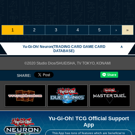
1
2
3
4
5
›
»
Yu-Gi-Oh! Neuron(TRADING CARD GAME CARD
∧
DATABASE)
©2020 Studio Dice/SHUEISHA, TV TOKYO, KONAMI
SHARE:
Yu-Gi-Oh! TCG Official Support
App
This App has tons of features which are beneficial to