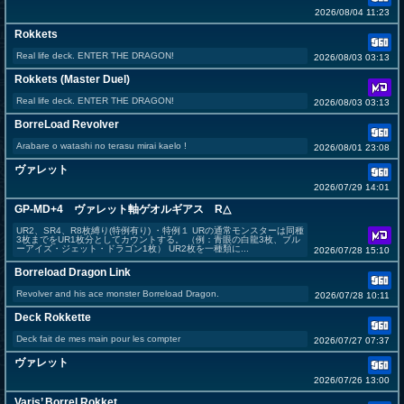
2026/08/04 11:23
Rokkets
Real life deck. ENTER THE DRAGON!
2026/08/03 03:13
Rokkets (Master Duel)
Real life deck. ENTER THE DRAGON!
2026/08/03 03:13
BorreLoad Revolver
Arabare o watashi no terasu mirai kaelo !
2026/08/01 23:08
ヴァレット
2026/07/29 14:01
GP-MD+4 ヴァレット軸ゲオルギアス R△
UR2、SR4、R8枚縛り(特例有り) ・特例１ URの通常モンスターは同種
3枚までをUR1枚分としてカウントする。 （例：青眼の白龍3枚、ブル
ーアイズ・ジェット・ドラゴン1枚） UR2枚を一種類に...
2026/07/28 15:10
Borreload Dragon Link
Revolver and his ace monster Borreload Dragon.
2026/07/28 10:11
Deck Rokkette
Deck fait de mes main pour les compter
2026/07/27 07:37
ヴァレット
2026/07/26 13:00
Varis’ Borrel Rokket