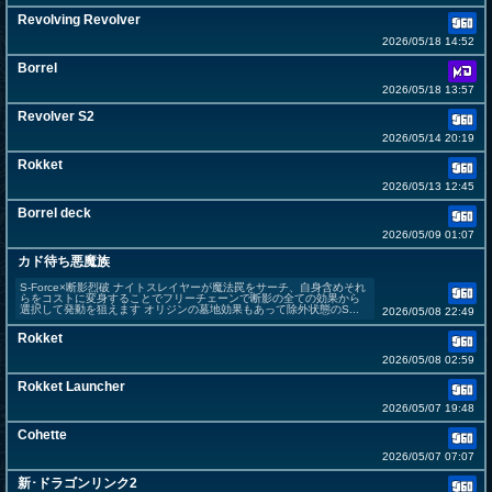
Revolving Revolver
2026/05/18 14:52
Borrel
2026/05/18 13:57
Revolver S2
2026/05/14 20:19
Rokket
2026/05/13 12:45
Borrel deck
2026/05/09 01:07
カド待ち悪魔族
S-Force×断影烈破 ナイトスレイヤーが魔法罠をサーチ、自身含めそれ
らをコストに変身することでフリーチェーンで断影の全ての効果から
選択して発動を狙えます オリジンの墓地効果もあって除外状態のS...
2026/05/08 22:49
Rokket
2026/05/08 02:59
Rokket Launcher
2026/05/07 19:48
Cohette
2026/05/07 07:07
新･ドラゴンリンク2