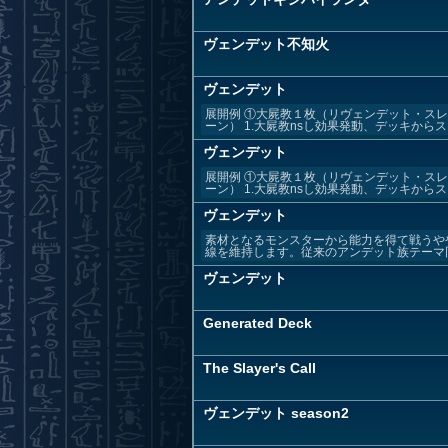
ヴェンデット不知火
ヴェンデット
展開例 ①大屍教１枚（リヴェンデット・ス
ーン） 1.大屍教nsし効果発動、デッキからスレ
ヴェンデット
展開例 ①大屍教１枚（リヴェンデット・ス
ーン） 1.大屍教nsし効果発動、デッキからスレ
ヴェンデット
素材となるモンスターから能力を得て戦うや
線を維持します。従来のアンデット族テーマ同
ヴェンデット
Generated Deck
The Slayer's Call
ヴェンデット season2