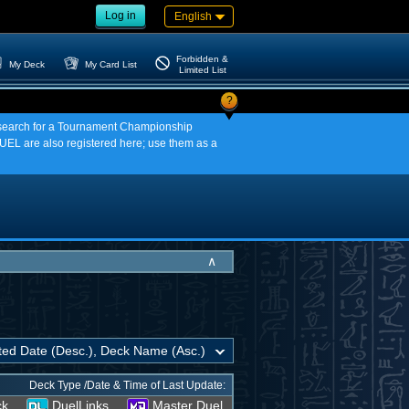
Log in
English
Forbidden &
My Deck
My Card List
Limited List
?
an search for a Tournament Championship
EL are also registered here; use them as a
∧
Deck Type /Date & Time of Last Update:
ck
DuelLinks
Master Duel