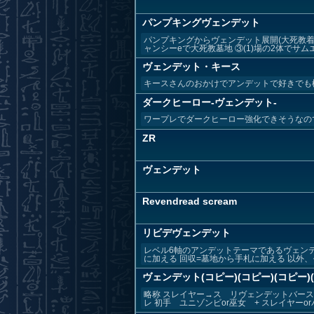
パンプキングヴェンデット
パンプキングからヴェンデット展開(大死教着
ャンシーeで大死教墓地 ③(1)場の2体でサムエル
ヴェンデット・キース
キースさんのおかけでアンデットで好きでも
ダークヒーロー-ヴェンデット-
ワープレでダークヒーロー強化できそうなの
ZR
ヴェンデット
Revendread scream
リビデヴェンデット
レベル6軸のアンデットテーマであるヴェンデ
に加える 回収=墓地から手札に加える 以外、モ
ヴェンデット(コピー)(コピー)(コピー)
略称 スレイヤー→ス リヴェンデットバース
レ 初手 ユニゾンビor巫女 + スレイヤーorバ