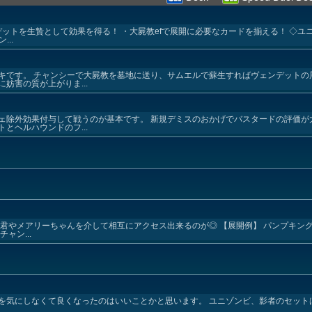
デットを生贄として効果を得る！ ・大屍教efで展開に必要なカードを揃える！ ◇ユ
..
キです。 チャンシーで大屍教を墓地に送り、サムエルで蘇生すればヴェンデットの
妨害の質が上がりま...
ェ除外効果付与して戦うのが基本です。 新規デミスのおかげでバスタードの評価が
とヘルハウンドのフ...
屍教君やメアリーちゃんを介して相互にアクセス出来るのが◎ 【展開例】 パンプキン
ャン...
を気にしなくて良くなったのはいいことかと思います。 ユニゾンビ、影者のセット