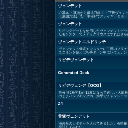
ヴェンデット
◇基本 ・墓地から儀式召喚！ ・下級ヴェン
【展開方法】 ①下準備efでスレイヤーとボーン.
ヴェンデット
リビングデットを使用したヴェンデットデッ
たモンスターでメディクリウスにすればさらに
ヴェンデットエルドリッチ
ヴェンデット儀式モンスターに二種のフリチ
ユニオンを使えば相手ターン中にレヴェナント
リビデヴェンデット
Generated Deck
リビデヴェンデ【OCG】
自分用 1枚初動が12枚になって嬉しい 大
のままパンプキングss、効果でチャンシーss チ
Z4
骨塚ヴェンデット
海外産のカボチャを入れてみました。召喚権
検討してみたい。