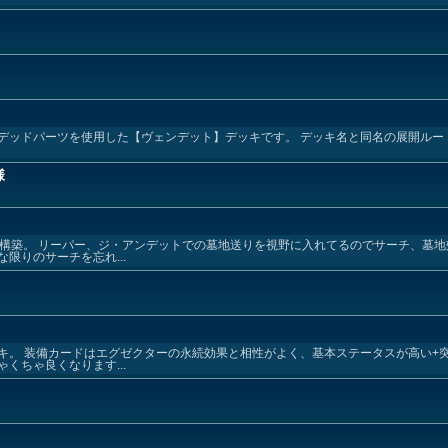
デッドパーツを使用した【ヴェンデット】デッキです。 デッキ名と同名の展開ルー
様
り構築。 リーパー、ジ・アンデットでの墓地送りを視野に入れてるのでサーチ、墓
限りのサーチを忘れ...
キ。 装備カードはエグゼクターの永続効果と相性がよく、基本ステータスが高い+
くちゃ良くなります...