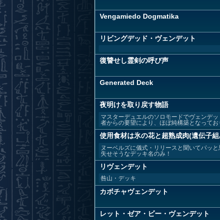
Vengamiedo Dogmatika
リビングデッド・ヴェンデット
復讐せし霊剣の呼び声
Generated Deck
夜明けを取り戻す物語
マスターデュエルのソロモードでヴェンデッ
者からの要望により、ほぼ純構築となっておりま
使用食材は氷の花と超熟成肉(遺伝子組
ヌーベルズに儀式・リリースと聞いてパッと
失せそうなデッキ名のみ！
リヴェンデット
咎山・デッキ
カボチャヴェンデット
レット・ゼア・ビー・ヴェンデット