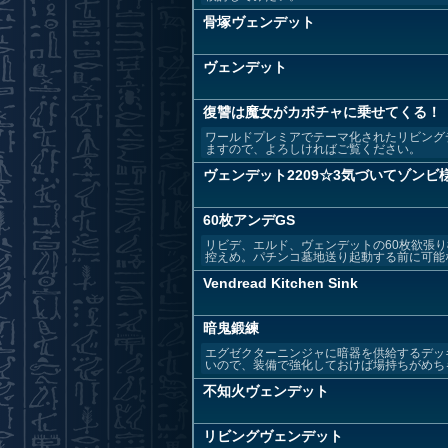
骨塚ヴェンデット
ヴェンデット
復讐は魔女がカボチャに乗せてくる！
ワールドプレミアでテーマ化されたリビング
ますので、よろしければご覧ください。
ヴェンデット2209☆3気づいてゾンビ
60枚アンデGS
リビデ、エルド、ヴェンデットの60枚欲張
控えめ。パチンコ墓地送り起動する前に可能な
Vendread Kitchen Sink
暗鬼鍛練
エグゼクターニンジャに暗器を供給するデッ
いので、装備で強化しておけば場持ちがめちゃ
不知火ヴェンデット
リビングヴェンデット