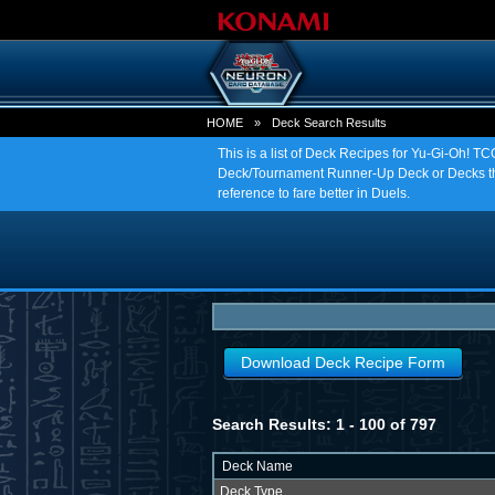
HOME
»
Deck Search Results
This is a list of Deck Recipes for Yu-Gi-Oh! 
Deck/Tournament Runner-Up Deck or Decks tha
reference to fare better in Duels.
Download Deck Recipe Form
Search Results: 1 - 100 of 797
Deck Name
Deck Type