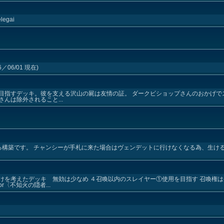
elegai
06/01 現在)
目指すデッキ。彼を支える沢山の屍は友情の証。 ダークビショップさんのおかげで
んは除外されること...
る構築です。 チャンシーが手札に来た場合はヴェンデットに行けなくなる為、生け
けを考えたデッキ 無効は少なめ ４召喚以内のスレイヤー①使用を目指す 召喚権
〈不知火の隠者...