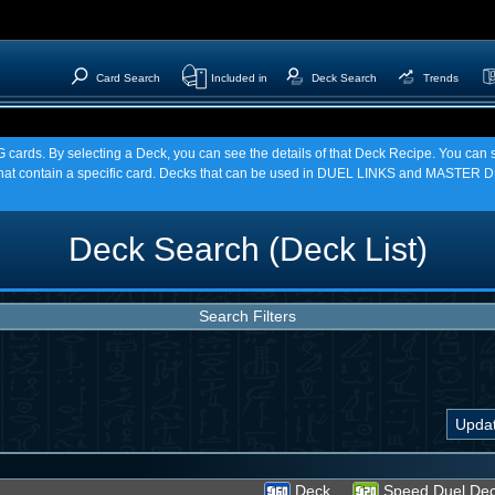
Card Search
Included in
Deck Search
Trends
TCG cards. By selecting a Deck, you can see the details of that Deck Recipe. You c
t contain a specific card. Decks that can be used in DUEL LINKS and MASTER DU
Deck Search (Deck List)
Search Filters
Deck
Speed Duel De