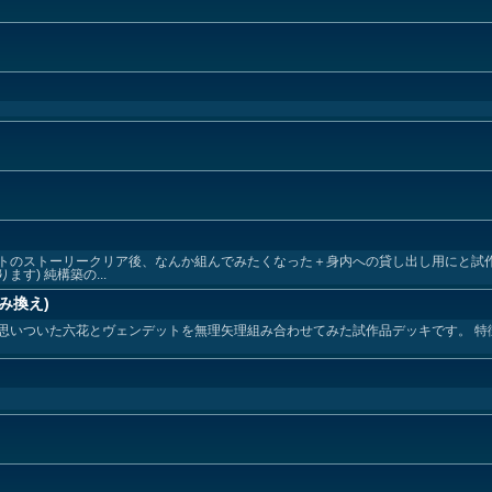
トのストーリークリア後、なんか組んでみたくなった＋身内への貸し出し用にと試作
す) 純構築の...
み換え)
思いついた六花とヴェンデットを無理矢理組み合わせてみた試作品デッキです。 特