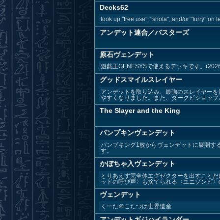
Decks62
look up "free use", "shota", and/or "furry" on t
アンデット連合／バスターズ
原石ヴェンデット
遊戯王GENESYSで使えるデッキです。(2026／
グッドスマイルスレイヤー
アンデットを取り込み、最強のスレイヤーを
やすくなりました。また、ダークビショップさ
The Slayer and the King
パンプキンヴェンデット
パンプキング1枚からヴェンデットに展開す
す。
かぼちゃ入ヴェンデット
とりあえず完全体エグゼクターを出すことだ
ッドの呼び声〉も捨てられる〈ユニゾンビ〉or
ヴェンデット
くーた＠こたつは世界遺産
アンデットギジハイランダー