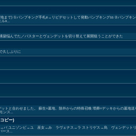
地まで) ①パンプキング手札e→リビデセットして発動パンプキングss ②パンプキン
x...
構築悩んでた／バスターとヴェンデットを切り替えて展開狙うことができた
で久しぶりに
ットと合わせました。 蘇生=墓地、除外からの特殊召喚 埋葬=デッキからの墓地送
ンス...
(コピー)
→バ ユニゾンビ→ユ 巫女→み ラヴェナス→ラ ストリゲス→烏 ヴェンデットリ
ース...