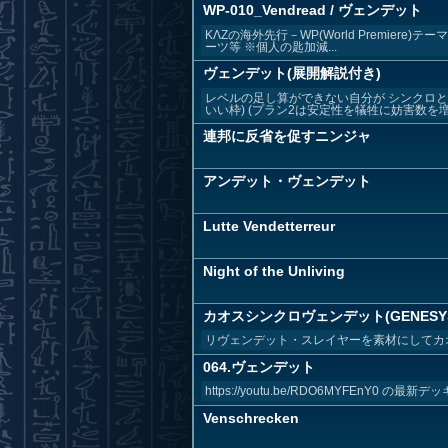
WP-010_Vendread / ヴェンデット
KΛZの海外先行－WP(World Premie
ーツ等 ※個人の匙加減...
ヴェンデット(展開解説付き)
レベルの足し算ができない自分が シンクロと
いい枠) (プラン2は安定性を犠牲に妨害数を増や
連邦に反省を促すニンジャ
アンデット・ヴェンデット
Lutte Vendetterreur
Night of the Unliving
カオスシンクロヴェンデット(GENESY
リヴェンデット・スレイヤーを素材にしてカ
064.ヴェンデット
https://youtu.be/RDO6MYFEnY0 の最新デ
Venschrecken