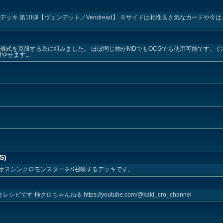
re)テーマデッキ 第10弾【ヴェンデット／Vendread】 ※サイドは相性良さ気なカード
儀式を克服する為に組みました。 ほぼ同じ物がMDでもOCGでも使用可能です。 (
せます...
S)
オスシンクロモンスターをS召喚するデッキです。
ッキレシピです 柿クロちゃんねる https://youtube.com/@kaki_cro_channel