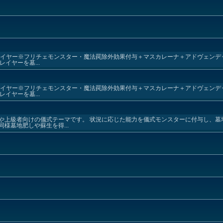
レイヤー※フリチェモンスター・魔法罠除外効果付与＋マスカレーナ＋アドヴェンデ
イヤーを墓...
レイヤー※フリチェモンスター・魔法罠除外効果付与＋マスカレーナ＋アドヴェンデ
イヤーを墓...
や上級者向けの儀式テーマです。 状況に応じた能力を儀式モンスターに付与し、墓
様墓地肥しや蘇生を得...