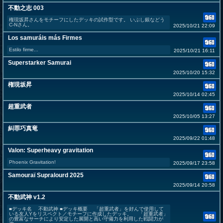
不動之志 003
権現坂昇さんをモチーフにしたデッキの試作型です。 いぶし銀などう
C-Nさん。
2025/10/21 22:09
Los samuráis más Firmes
Estilo firme...
2025/10/21 16:11
Superstarker Samurai
2025/10/20 15:32
権現坂昇
2025/10/14 02:45
超重武者
2025/10/05 13:27
糾罪巧真竜
2025/09/22 01:48
Valon: Superheavy gravitation
Phoenix Gravitation!
2025/09/17 23:58
Samouraï Supralourd 2025
2025/09/14 20:58
不動武神 v1.2
■デッキ名 不動武神 ■デッキ概要 「超重武者」を好んで使用して
いる友人Yをリスペクト／モチーフに作成したデッキ。 「超重武者」
の豊富なサーチにより安定した展開と高い守備力を利用した戦闘力が