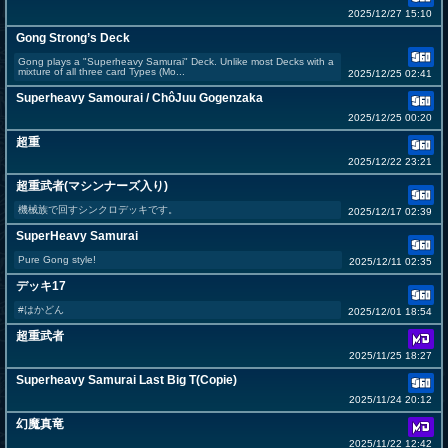
2025/12/27 15:10
Gong Strong’s Deck
Gong plays a "Superheavy Samurai" Deck. Unlike most Decks with a
mixture of all three card Types (Mo...
2025/12/25 02:41
Superheavy Samourai / ChôJuu Gogenzaka
2025/12/25 00:20
超重
2025/12/22 23:21
超重武者(マシンナーズ入り)
機械族で回すシンクロデッキです。
2025/12/17 02:39
SuperHeavy Samurai
Pure Gong style!
2025/12/11 02:35
デッキ17
#はかどん
2025/12/01 18:54
超重武者
2025/11/25 18:27
Superheavy Samurai Last Big T(Copie)
2025/11/24 20:12
幻魔真竜
2025/11/22 12:42