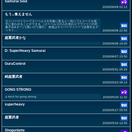
Samurai Soul
2026/06/09 02:12
もう...食えません
サイバーヴァリーでヌーベルズを対象に取ると一気にフルコースを相
手に食わせることができる （ヌーベルズの入れ替わりでヴァリーの対
象不在&ターン1無いので連打） 食後はサイバーヴァリーで必要札をデ
ッキト...
2026/06/08 22:50
超重武者かな
2026/06/08 19:00
D: SuperHeavy Samurai
2026/06/07 23:50
GuruControl
2026/05/31 05:33
純超重武者
2026/05/23 09:14
GONG STRONG
a deck for gong strong
2026/05/20 11:32
superheavy
2026/05/17 05:53
超重武者
2026/05/16 14:50
Shogunlatte