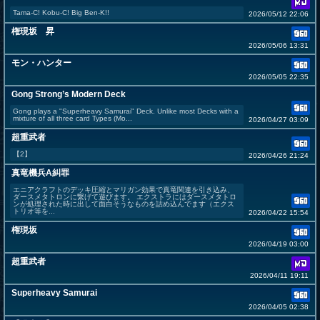
Tama-C! Kobu-C! Big Ben-K!!
2026/05/12 22:06
権現坂 昇
2026/05/06 13:31
モン・ハンター
2026/05/05 22:35
Gong Strong’s Modern Deck
Gong plays a "Superheavy Samurai" Deck. Unlike most Decks with a
mixture of all three card Types (Mo...
2026/04/27 03:09
超重武者
【2】
2026/04/26 21:24
真竜機兵A糾罪
エニアクラフトのデッキ圧縮とマリガン効果で真竜関連を引き込み、
ダースメタトロンに繋げて遊びます。 エクストラにはダースメタトロ
ンが処理された時に出して面白そうなものを詰め込んでます（エクス
トリオ等を...
2026/04/22 15:54
権現坂
2026/04/19 03:00
超重武者
2026/04/11 19:11
Superheavy Samurai
2026/04/05 02:38