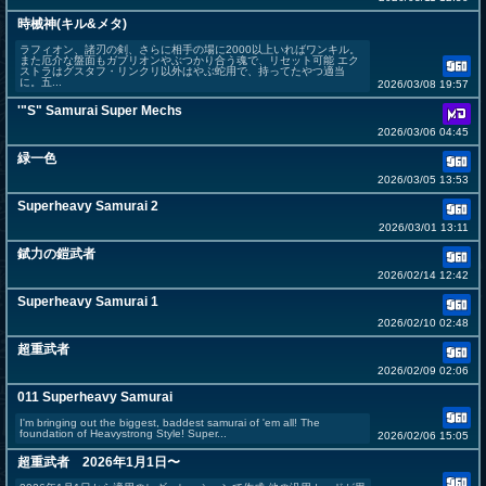
時械神(キル&メタ)
ラフィオン、諸刃の剣、さらに相手の場に2000以上いればワンキル。
また厄介な盤面もガブリオンやぶつかり合う魂で、リセット可能 エク
ストラはグスタフ・リンクリ以外はやぶ蛇用で、持ってたやつ適当
に。五...
2026/03/08 19:57
'"S" Samurai Super Mechs
2026/03/06 04:45
緑一色
2026/03/05 13:53
Superheavy Samurai 2
2026/03/01 13:11
錻力の鎧武者
2026/02/14 12:42
Superheavy Samurai 1
2026/02/10 02:48
超重武者
2026/02/09 02:06
011 Superheavy Samurai
I'm bringing out the biggest, baddest samurai of 'em all! The
foundation of Heavystrong Style! Super...
2026/02/06 15:05
超重武者 2026年1月1日〜