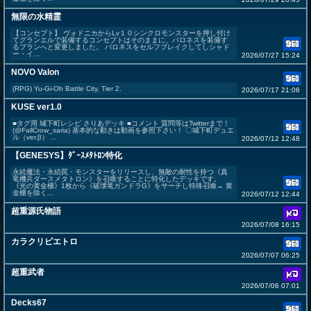
無限の水精霊
【コンセプト】 ヴォドニカからLv１０シンクロモンスターを押し付け
てグランエルで装備するコンセプトはそのままに、バロネスを装備す
るプランへと変更しました。 バロネスをセルフブレイクしてしシャド
ー・イ...
2026/07/27 15:24
NOVO Valon
(RPG) Yu-Gi-Oh Battle City, Tier 2.
2026/07/17 21:06
KUSE ver1.0
■タグ用 城下町レシピ さりあデッキ ■コメント 質問等はTwitterまで！
(@FallCrow_saria) 基本的な動きは動画を参照下さい！ 〇城下町デュエ
ル（ver.β） ...
2026/07/12 12:48
【GENESYS】ﾀﾞｰｽﾒﾀﾄﾛﾝ特化
永続魔法・永続罠・モンスターをリリースし、無敵の耐性を持つ《真
竜機兵ダースメタトロン》を召喚することに特化したデッキです。
《光の黄金櫃》1枚から《破壊竜ガンドラG》をサーチし特殊召喚→ 黄
金櫃を除く...
2026/07/12 12:44
超重源氏物語
2026/07/08 16:15
カラクリピエトロ
2026/07/07 06:25
超重武者
2026/07/06 07:01
Decks67