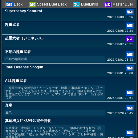
Deck
Speed Duel Deck
DuelLinks
Master Duel
Superheavy Samurai
2026/08/08 08:26
超重武者
2026/08/08 02:24
超重武者（ジェネシス）
2026/08/07 20:31
不動の超重武者
不動の超重武者
2026/08/01 23:43
Total Defense Shogun
2026/08/01 23:00
ALL超重武者
超重武者を全種類積んだデッキです。勝率？ 事故率？ 知らない子で
すね。 とは言えちゃんと強い初動をできるよう、無限起動さんには
お世話になります。スクレイパーとマスラ-Oで合計5枚ドロー出来るの
で実...
2026/08/01 20:51
真竜
真竜
2026/07/29 23:45
真竜機兵ﾀﾞｰｽﾒﾀﾄﾛﾝ完全特化
永続魔法・永続罠・モンスターをリリースし、無敵の耐性を持つ《真
竜機兵ダースメタトロン》を召喚することに特化したデッキです。
《光の黄金櫃》1枚から《破壊竜ガンドラG》をサーチし特殊召喚→ 黄
金櫃を除く...
2026/07/29 20:45