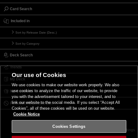
Card Search
Included in
Sort by Release Date (Desc.)
Sort by Category
Deck Search
Trends
Our use of Cookies
My Deck
We use cookies to make our website work properly. We also
use cookies to analyze the traffic of our website, to provide
My Card List
you with the advertisement tailored to your interest, and to
link our website to the social media. If you select “Accept All
Forbidden & Limited List
Cookies”, all of these cookies will be used on our website.
Cookie Notice
Cookies Settings
Contact
Terms of Use
Terms of Use
Cookies Settings