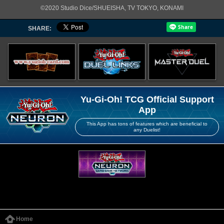
©2020 Studio Dice/SHUEISHA, TV TOKYO, KONAMI
SHARE:
Yu-Gi-Oh! TCG Official Support
App
This App has tons of features which are beneficial to
any Duelist!
Home