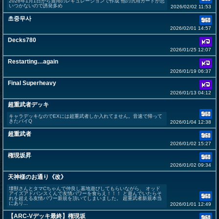
2026年1月1日から適用のレギュレーションで作成 他の汎用カードが思
いつかないので誘発多め
2026/02/02 11:53
초중무사
2026/02/01 14:57
Decks780
2026/01/25 12:07
Restarting…again
2026/01/19 06:37
Final Superheavy
2026/01/13 04:12
超重武者デッキ
キャラデッキなのでEXには超重武者しか入れてません。音速で帰って
きたバイQ
2026/01/04 12:38
超重武者
2026/01/02 15:27
権現坂昇
2026/01/02 09:34
天神様のお通り《改》
壊獣さんとタマCちゃんで仲良し墓地遊びしてもらいながら、 オッド
アイズアドバンスくんで友情パワーを食らえ！！！ と遊んでいたらそ
れを超える友情パワー新規を頂いてしまいました。 超重武者新規本当
にあり...
2026/01/01 12:49
【ARC-Vデッキ最終】権現坂