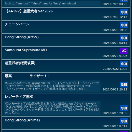
look up "free use", "shota", and/or "furry" on telegai
2026/07/06 03:22
【ARC-V】超重武者 ver.2026
2026/07/02 12:47
チェーンバーン
2026/06/30 19:38
Gong Strong (Arc-V)
2026/06/23 03:41
Samouraï Supralourd MD
2026/06/23 01:25
超重武者(権現坂昇)
2026/06/22 11:38
最高 ライザー！！
#らんどる式デッキ @randol0025 【メインコンセプト】 『ハイパーサ
イコライザー』の①②効果のどちらも最大限に活かすデッキです。
『ハイパーサイコライザー』の①効果は自身の打点より低いモ...
2026/06/21 20:32
レガーティア無双
①レガーティアの効果が対象を取らない破壊のためブラックホールド
ラゴンが蘇生できること ②プリメラで耐性を得たレガーティアがブラ
ックホールやリミッター解除で自壊しないこと ③レガーティア1枚を除
外してル...
2026/06/16 23:32
Gong Strong (Anime)
2026/06/15 07:41