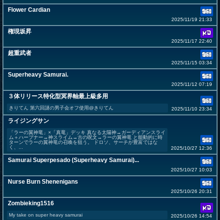
Flower Cardian
2025/11/19 21:33
権現坂昇
2025/11/17 22:40
超重武者
2025/11/15 03:34
Superheavy Samurai.
2025/11/12 07:19
３体リリース特化型冥界軸最上級多用
きりてん 第六回謎の男子会オフ使用@きりてん
2025/11/10 23:34
ライジングサン
「ラーの翼神竜」×「真竜」デッキ 真なる太陽神→ガーディアンスライ
ム＋ハープナー→神スライム→古の呪文→ラーの翼神竜 と能動的に時
ターンでラーの翼神竜の召喚を狙う。 ドロソ、サーチが豊富ではな
く、...
2025/10/27 12:36
Samurai Superpesado (Superheavy Samurai)...
2025/10/27 10:03
Nurse Burn Shenenigans
2025/10/26 20:31
Zombieking1516
My take on super heavy samurai
2025/10/26 14:54