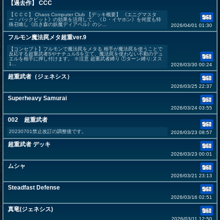
【過去作】 CCC
【ＣＣＣ】 Chaos Computer Club 【デッキ概要】 《エニグマスタ
ー・パックビット》の効果を活用して、《Ｄ・イヤホン》を何度も特
殊召喚し《白き森の妖魔ディアベル》のシ...
2026/04/01 01:30
フルモン魔法罠メタ超重ver.9
【コンセプト】フルモンで魔法罠をメタる 相手が魔法罠を使うことで
反応する超重武者SやナチュルSを立て、魔法罠を使わない不動のデュ
エルを相手に押し付けます。 ※注意 超重武者縛り ①ターン縛り:ヌス
1...
2026/03/30 00:24
超重武者（ジェネシス）
2026/03/25 22:37
Superheavy Samurai
2026/03/24 03:55
002 超重武者
20230701禁止改訂の調整後です。
2026/03/23 08:57
超重武者 デッキ
2026/03/23 00:01
ムシャ
2026/03/21 23:13
Steadfast Defense
2026/03/16 02:51
真竜(ジェネシス)
2026/03/11 12:50