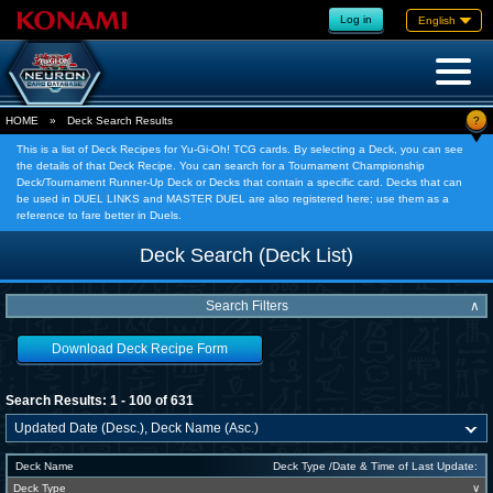
Log in
English
?
HOME
»
Deck Search Results
This is a list of Deck Recipes for Yu-Gi-Oh! TCG cards. By selecting a Deck, you can see
the details of that Deck Recipe. You can search for a Tournament Championship
Deck/Tournament Runner-Up Deck or Decks that contain a specific card. Decks that can
be used in DUEL LINKS and MASTER DUEL are also registered here; use them as a
reference to fare better in Duels.
Deck Search (Deck List)
Search Filters
∧
Download Deck Recipe Form
Search Results: 1 - 100 of 631
Deck Name
Deck Type /Date & Time of Last Update:
Deck Type
∨