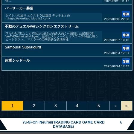
強...
2025/09/13 11:47
バーサーカー装留
タイトルの通り エクストラは適当 デッキまとめ
→https://extekitou.blog.fc2.com/
2025/09/10 22:38
不動のデュエルverシンクロンエクストリーム
ワカ-U4が出たことで新たな強さが高み天高くへ飛翔した超重武者
VerTH(Technical Hi fryer） 基本はスサノーＯとマスラーOを軸に戦う
ビートダウン。 マスラーOの間接的な破壊耐性...
2025/09/07 10:10
Samouraï Supralourd
2025/09/04 17:31
超重シャドール
2025/08/24 17:47
1
2
3
4
5
›
»
Yu-Gi-Oh! Neuron(TRADING CARD GAME CARD
∧
DATABASE)