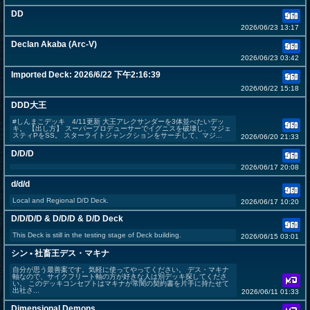
DD
2026/06/23 13:17
Declan Akaba (Arc-V)
2026/06/23 03:42
Imported Deck: 2026/6/22 下午2:16:39
2026/06/22 15:18
DDD大王
#しんまこデッキ 4/11更新 大王アレクサンダーを3体並べたいデッ
キ。 【出し方】 スーパープロデューサーでイグニスを破壊し、マジェ
スティPをSS。 スターライトジャンクションをサーチして、マジ...
2026/06/20 21:33
D/D/D
2026/06/17 20:08
d/d/d
Local and Regional D/D Deck.
2026/06/17 10:20
D/D/D/D & D/D/D & D/D Deck
This Deck is still in the testing stage of Deck building.
2026/06/15 03:01
シン • 社畜王デス・マキナ
自分が思う最善案です。気軽に使ってやってください。 デス・マキナ
軸なので、サイクフリート軸の方が好きな人は別デッキ探してくださ
い。 このデッキコンセプトはマキナが常闇の契約書を片手に持たせて
出社さ...
2026/06/11 01:33
Dimensional Demons