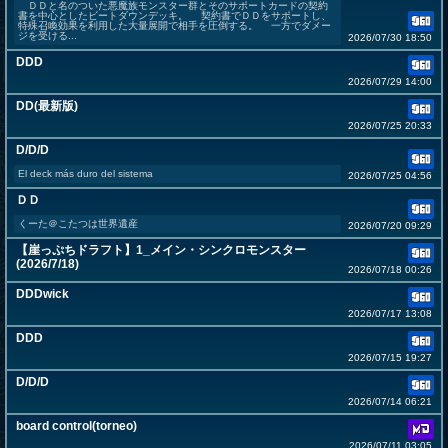
ＤＤと名のついた悪魔族モンスター群とそのサポートカードの契約
書を中心としたビートダウンデッキ。 契約書でＤＤをサポートし、
特殊召喚効果を利用した大量展開で相手を圧倒する。 一方でダメー
ジを受ける...
2026/07/30 18:50
DDD
2026/07/29 14:00
DD(最新版)
2026/07/25 20:33
D/D/D
El deck más duro del sistema
2026/07/25 04:56
ＤＤ
くーた＠こたつは世界遺産
2026/07/20 09:29
【崖っぷちドラフト】1_メイン・シンクロモンスター
(2026/7/18)
2026/07/18 00:26
DDDwick
2026/07/17 13:08
DDD
2026/07/15 19:27
D/D/D
2026/07/14 06:21
board control(torneo)
2026/07/11 03:05