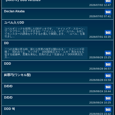
【ARC-V】DDD ver.2026
2026/07/02 12:47
Declan Akaba
2026/07/02 07:41
ユベル入りDD
ユベルギミックを採用したDDデッキです。 「ナイトメア・スローン」
で「ケプラー」をサーチするか「ファントム・オブ・ユベル」を出し
てモンスターの誘発をケアするか選んで展開します。 「ユベル」を素
引きし...
2026/07/01 03:35
DD
二つの太陽が昇る時、新たな世界の地平が開かれる！ エクシーズ召
喚！ 現れ出でよ、ランク8！ DDD双暁王カリ・ユガ！ 異次元をも
征する超越神。悪魔を束ねし 至高の王よ！生誕せよ！ DDDD異次元
王...
2026/06/29 15:25
DDD
2026/06/28 06:57
糾罪巧(ワンキル型)
2026/06/28 03:59
D/D/D
2026/06/24 16:44
D/D/D
2026/06/24 10:25
DDD 덱
2026/06/23 23:42