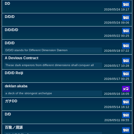
DD
2026/05/24 19:17
D/D/D
2026/05/24 09:06
D/D/D/D
2026/05/22 00:25
D/D/D
D/D/D stands for Different Dimension Dæmon
2026/05/18 07:22
A Devious Contract
These dark emperors from different dimensions shall conquer all
2026/05/17 10:28
D/D/D Reiji
2026/05/17 00:25
deklan akaba
a deck of the strongest archetype
2026/05/16 16:05
ガチDD
2026/05/14 16:12
D/D
2026/05/11 09:55
百龍ノ淵源