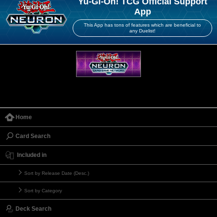
Yu-Gi-Oh! TCG Official Support
App
This App has tons of features which are beneficial to
any Duelist!
Home
Card Search
Included in
Sort by Release Date (Desc.)
Sort by Category
Deck Search