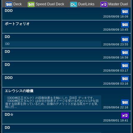
Deck
Speed Duel Deck
DuelLinks
Master Duel
DDD
2026/08/09 18:09
ポートフォリオ
2026/08/09 10:45
DD
DD
2026/08/08 23:55
DD
2026/08/08 16:59
DD
2026/08/08 03:17
DDD
2026/08/08 03:16
エレウシスの秘儀
《DDD神託王ダルク》の回復効果を主軸にした【DD】デッキです。
《DDD神託王ダルク》は自分が効果ダメージを受ける代わりにLPを回
復する効果を持っているため、自傷のデメリットがある罠カードを気
軽に打...
2026/08/04 22:16
DD☆
2026/08/01 19:41
DD