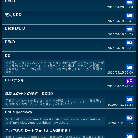
D/D/D
2026/04/20 05:08
芝刈りDD
2026/04/19 22:41
Deck D/D/D
2026/04/18 04:59
D/D/D
2026/04/18 02:37
DD
自分用メモ ランスソルジャーでレベルを上げて無理なくランク6シーザ
ーを組めるように。 ソロモンは早めにリンク素材に使わないと邪魔に
なりがち。 カリユガを経由してデスマキナを出してもいいが、展開の
最後に...
2026/04/15 02:09
DDDデッキ
2026/04/12 21:54
異次元の王との契約 DDDD
正直言ってルートが多すぎて自分では混乱してしまいます… 異次元を
も制する王の力、たっぷりと味わうがいい！！！
2026/04/11 17:28
D/D supremacy
Declan Akaba was knowledgeable about every summon technique
until Yuya discovered pendulum now build...
2026/04/11 05:36
これで私のポートフォリオは完成する！
刮目するがいい！ 悪魔を束ねし至高の王！ 生誕せよ！ 異次元をも征す