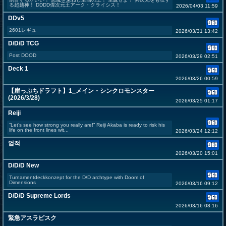
る超越神！ DDDD偉次元王アーク・クライシス！
2026/04/03 11:59
DDv5
2601レギュ
2026/03/31 13:42
D/D/D TCG
Post DOOD
2026/03/29 02:51
Deck 1
2026/03/26 00:59
【崖っぷちドラフト】1_メイン・シンクロモンスター
(2026/3/28)
2026/03/25 01:17
Reiji
“Let’s see how strong you really are!” Reiji Akaba is ready to risk his
life on the front lines wit...
2026/03/24 12:12
업적
2026/03/20 15:01
D/D/D New
Turnamentdeckkonzept for the D/D archtype with Doom of
Dimensions
2026/03/16 09:12
D/D/D Supreme Lords
2026/03/16 08:16
緊急アスラピスク