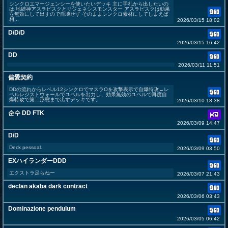
シンクロエマージェンシーを使いたいデッキ 主に手札から出したいの
は 地縛神アスラピスクとリジェネシスモンスター アスラピスクは効果
を無効にして出すので自壊せず そのままシンクロ素材にしてしまえば
相...
2026/03/15 18:02
D/D/D
2026/03/15 16:42
DD
2026/03/11 11:51
偏愛契約
DDの流れからレベル12シンクロでマスラOを攻撃表示で自爆特攻→レ
ベルレジストウォールでユベルを出力し、効果無効のユベルで再度自
爆特攻で第二形態まで出すデッキです。
2026/03/10 18:38
순수 DD FTK
2026/03/09 14:47
D/D
Deck pessoal.
2026/03/09 03:50
EXハイランダーDDD
エクストラ足らねー
2026/03/07 21:43
declan akaba dark contract
2026/03/06 03:43
Dominazione pendulum
2026/03/05 06:42