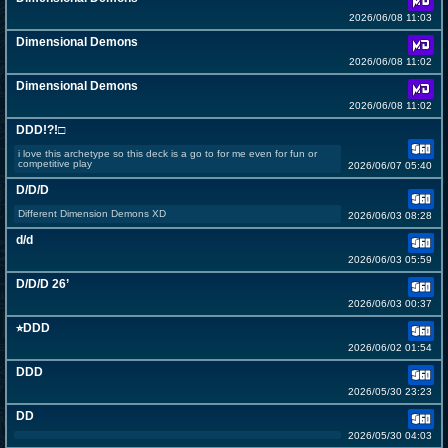
2026/06/08 11:03
Dimensional Demons
2026/06/08 11:02
Dimensional Demons
2026/06/08 11:02
DDD!?!□
i love this archetype so this deck is a go to for me even for fun or
competitive play
2026/06/07 05:40
D/D/D
Different Dimension Demons XD
2026/06/03 08:28
d/d
2026/06/03 05:59
D/D/D 26’
2026/06/03 00:37
⭐︎DDD
2026/06/02 01:54
DDD
2026/05/30 23:23
DD
2026/05/30 04:03