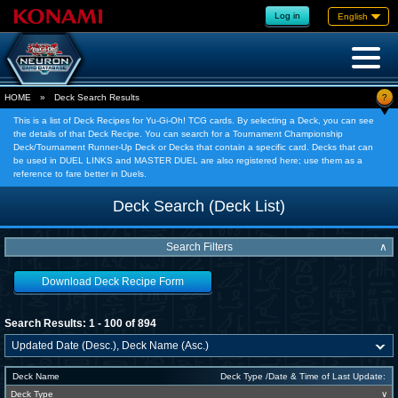
Log in
English
?
HOME
»
Deck Search Results
This is a list of Deck Recipes for Yu-Gi-Oh! TCG cards. By selecting a Deck, you can see
the details of that Deck Recipe. You can search for a Tournament Championship
Deck/Tournament Runner-Up Deck or Decks that contain a specific card. Decks that can
be used in DUEL LINKS and MASTER DUEL are also registered here; use them as a
reference to fare better in Duels.
Deck Search (Deck List)
Search Filters
∧
Download Deck Recipe Form
Search Results: 1 - 100 of 894
Deck Name
Deck Type /Date & Time of Last Update:
Deck Type
∨