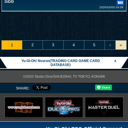
D/D/D
2026/03/05 04:06
1
2
3
4
5
›
»
Yu-Gi-Oh! Neuron(TRADING CARD GAME CARD
∧
DATABASE)
©2020 Studio Dice/SHUEISHA, TV TOKYO, KONAMI
SHARE: