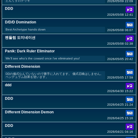
どんくすのデッキ
2026/05/09 22:09
DDD
2026/05/08 12:41
D/D/D Domination
Best Archetype hands down
2026/05/08 06:07
펜듈럼 도미네이션
2026/05/08 02:38
Panik: Dark Ruler Eliminator
We’ll see who’s the coward once i’ve eliminated you!
2026/05/05 20:42
Different Dimension
DDの儀式なんていないので勝手に入れてます。 儀式召喚はしません。
ペンデュラム効果を使います。
2026/05/05 17:59
ddd
2026/04/30 15:22
DDD
2026/04/25 21:24
Different Dimension Demon
2026/04/25 15:16
DDD
2026/04/21 04:16