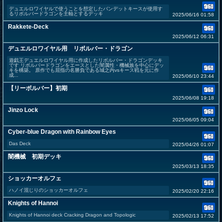
デュエルロワイヤルで使うことを想定したバンデットキースが使用す
るリボルバードラゴンを主軸とするデッキ
2025/06/16 01:58
Rakkete-Deck
2025/06/12 06:31
デュエルロワイヤル用 リボルバー・ドラゴン
遊戯王デュエルロワイヤル用に作成したリボルバー・ドラゴンデッキ
です リボルバードラゴンをエースとした闇属性・機械族を中心にデッ
キを構築。 原作でも屈指の名勝負である城之内vsキース戦を元に作
成...
2025/06/10 23:44
【リーボルバー】初期
2025/06/08 19:18
Jinzo Lock
2025/06/05 09:04
Cyber-blue Dragon with Rainbow Eyes
Das Deck
2025/04/26 01:07
闇機械 初期デッキ
2025/03/13 18:35
ショッカーオルフェ
ハノイ混じりのショッカーオルフェ
2025/02/20 22:16
Knights of Hannoi
Knights of Hannoi deck Cracking Dragon and Topologic
2025/02/13 17:52