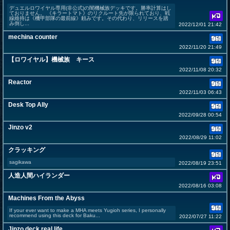
デュエルロワイヤル専用(非公式)の闇機械族デッキです。勝率計算はし
ておりません。 《キラートマト》のリクルート先が限られており、戦
線維持は《機甲部隊の最前線》頼みです。その代わり、リリースを踏
み倒し...
2022/12/01 21:42
mechina counter
2022/11/20 21:49
【ロワイヤル】機械族 キース
2022/11/08 20:32
Reactor
2022/11/03 06:43
Desk Top Ally
2022/09/28 00:54
Jinzo v2
2022/08/29 11:02
クラッキング
sagikawa
2022/08/19 23:51
人造人間ハイランダー
2022/08/16 03:08
Machines From the Abyss
If your ever want to make a MHA meets Yugioh series, I personally
recommend using this deck for Baku...
2022/07/27 11:22
Jinzo deck real life