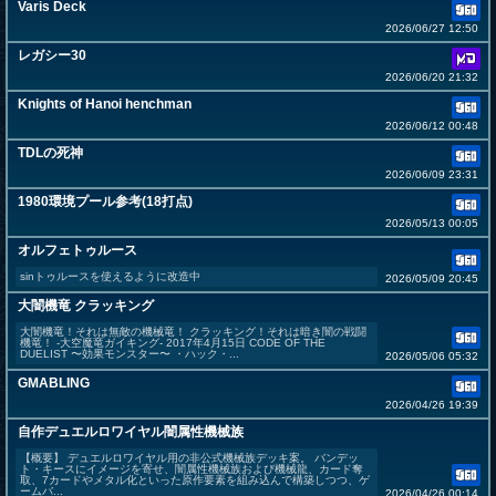
Varis Deck
2026/06/27 12:50
レガシー30
2026/06/20 21:32
Knights of Hanoi henchman
2026/06/12 00:48
TDLの死神
2026/06/09 23:31
1980環境プール参考(18打点)
2026/05/13 00:05
オルフェトゥルース
sinトゥルースを使えるように改造中
2026/05/09 20:45
大闇機竜 クラッキング
大闇機竜！それは無敵の機械竜！ クラッキング！それは暗き闇の戦闘
機竜！ -大空魔竜ガイキング- 2017年4月15日 CODE OF THE
DUELIST 〜効果モンスター〜 ・ハック・...
2026/05/06 05:32
GMABLING
2026/04/26 19:39
自作デュエルロワイヤル闇属性機械族
【概要】 デュエルロワイヤル用の非公式機械族デッキ案。 バンデッ
ト・キースにイメージを寄せ、闇属性機械族および機械龍、カード奪
取、7カードやメタル化といった原作要素を組み込んで構築しつつ、ゲ
ームバ...
2026/04/26 00:14