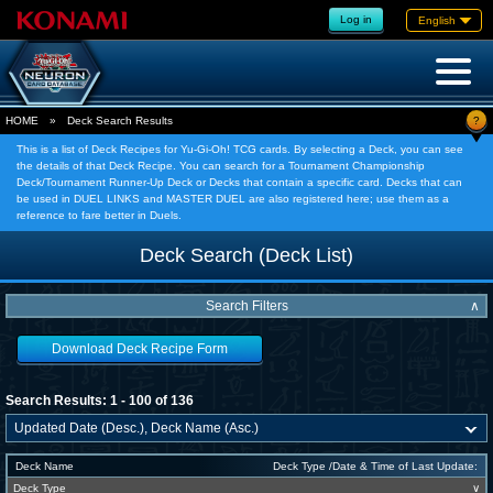
Log in
English
?
HOME
»
Deck Search Results
This is a list of Deck Recipes for Yu-Gi-Oh! TCG cards. By selecting a Deck, you can see
the details of that Deck Recipe. You can search for a Tournament Championship
Deck/Tournament Runner-Up Deck or Decks that contain a specific card. Decks that can
be used in DUEL LINKS and MASTER DUEL are also registered here; use them as a
reference to fare better in Duels.
Deck Search (Deck List)
Search Filters
∧
Download Deck Recipe Form
Search Results: 1 - 100 of 136
Deck Name
Deck Type /Date & Time of Last Update:
Deck Type
∨