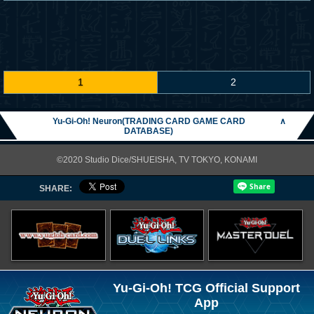
1
2
Yu-Gi-Oh! Neuron(TRADING CARD GAME CARD
∧
DATABASE)
©2020 Studio Dice/SHUEISHA, TV TOKYO, KONAMI
SHARE:
Yu-Gi-Oh! TCG Official Support
App