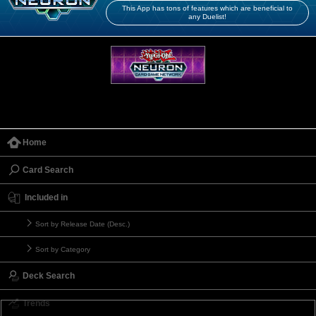
This App has tons of features which are beneficial to
any Duelist!
Home
Card Search
Included in
Sort by Release Date (Desc.)
Sort by Category
Deck Search
Trends