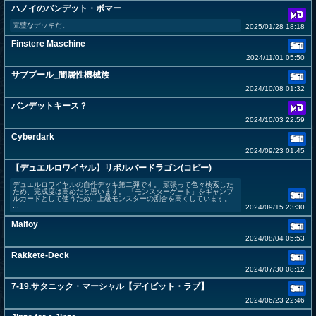
ハノイのバンデット・ボマー
完璧なデッキだ。
2025/01/28 18:18
Finstere Maschine
2024/11/01 05:50
サブプール_闇属性機械族
2024/10/08 01:32
バンデットキース？
2024/10/03 22:59
Cyberdark
2024/09/23 01:45
【デュエルロワイヤル】リボルバードラゴン(コピー)
デュエルロワイヤルの自作デッキ第二弾です。 頑張って色々検索した
ため、完成度は高めだと思います。 「モンスターゲート」をギャンブ
ルカードとして使うため、上級モンスターの割合を高くしています。
...
2024/09/15 23:30
Malfoy
2024/08/04 05:53
Rakkete-Deck
2024/07/30 08:12
7-19.サタニック・マーシャル【デイビット・ラブ】
2024/06/23 22:46