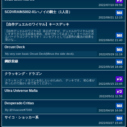
2022/07/10 09:59
SCDVRAINS002-01ハノイの騎士（1人目）
2022/06/21 12:15
【自作デュエルロワイヤル】キースデッキ
【自作デュエルロワイヤル】 非公式ですが、デュエルロワイヤルが楽
しすぎてさらなる拡張を求め、自分で作ってみました！ キースのリボ
ルバードラゴンデッキです！ コンセプトとしては原作の魔法の効果を
受けな...
2022/06/02 21:40
Orcust Deck
My very own basic Orcust Deck(Minus the side deck).
2022/05/29 11:19
鋼鉄前線
2022/05/16 18:49
クラッキング・ドラゴン
クラッキング・ドラゴンを出したいがための、 デッキです。 初心者が
作ったので温かい目で見てください。
2022/05/15 22:45
Ultra Universe Mafia
2022/05/11 11:58
Desperado Critias
By @Vivacore#7066
2022/04/16 16:06
サイコ・ショッカー系
2022/03/27 15:45