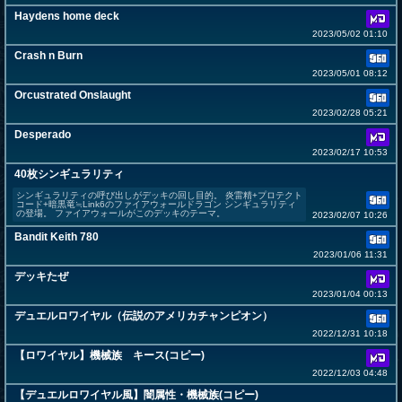
Haydens home deck
2023/05/02 01:10
Crash n Burn
2023/05/01 08:12
Orcustrated Onslaught
2023/02/28 05:21
Desperado
2023/02/17 10:53
40枚シンギュラリティ
シンギュラリティの呼び出しがデッキの回し目的。 炎雷精+プロテクト
コード+暗黒竜≒Link6のファイアウォールドラゴン シンギュラリティ
の登場。 ファイアウォールがこのデッキのテーマ。
2023/02/07 10:26
Bandit Keith 780
2023/01/06 11:31
デッキたぜ
2023/01/04 00:13
デュエルロワイヤル（伝説のアメリカチャンピオン）
2022/12/31 10:18
【ロワイヤル】機械族 キース(コピー)
2022/12/03 04:48
【デュエルロワイヤル風】闇属性・機械族(コピー)