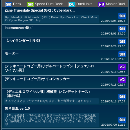
Deck
Speed Duel Deck
DuelLinks
Master Duel
Zane Truesdale Special (GX) : Cyberdark ...
Ryo Marufuji official cards . (H*LL) Kaiser Ryo Deck List . Check More
Of Cyber Dragon OG : http...
2026/08/04 18:24
intemetoverr呎s'
2026/08/03 23:56
【ハイランダー】N-08
2026/07/26 13:05
モーター
2026/07/18 22:46
(デッキコードコピー用)リボルバードラゴン【デュエルロ
ワイヤル風】
2026/07/18 02:56
(デッキコードコピー用)サイコショッカー
2026/07/18 02:54
【デュエルロワイヤル用】機械族（バンデットキース）
【非公式】
キュッとまとまったデッキになります。割と普通です（きたやま）
2026/07/16 17:57
黒き暴風 ver1.0
【デッキ概要】 ・5d'sに登場するボマーのエースモンスター達を全投
入してみました ・センチュリオンは《黒き竜のエクレシア》を経由し
て《赫焉竜グランギニョル》を出せば《デュアルウィール・ドラゴン》
や...
2026/07/06 11:16