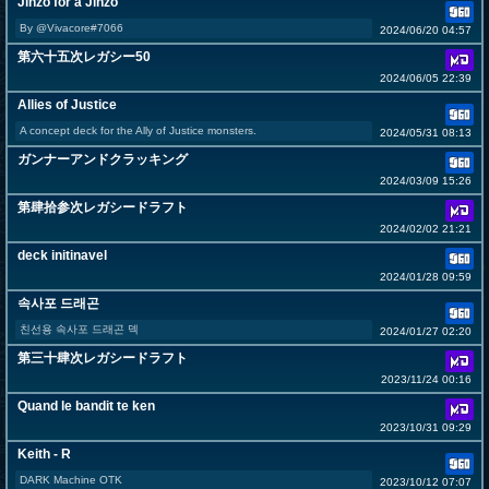
Jinzo for a Jinzo
By @Vivacore#7066
2024/06/20 04:57
第六十五次レガシー50
2024/06/05 22:39
Allies of Justice
A concept deck for the Ally of Justice monsters.
2024/05/31 08:13
ガンナーアンドクラッキング
2024/03/09 15:26
第肆拾参次レガシードラフト
2024/02/02 21:21
deck initinavel
2024/01/28 09:59
속사포 드래곤
친선용 속사포 드래곤 덱
2024/01/27 02:20
第三十肆次レガシードラフト
2023/11/24 00:16
Quand le bandit te ken
2023/10/31 09:29
Keith - R
DARK Machine OTK
2023/10/12 07:07