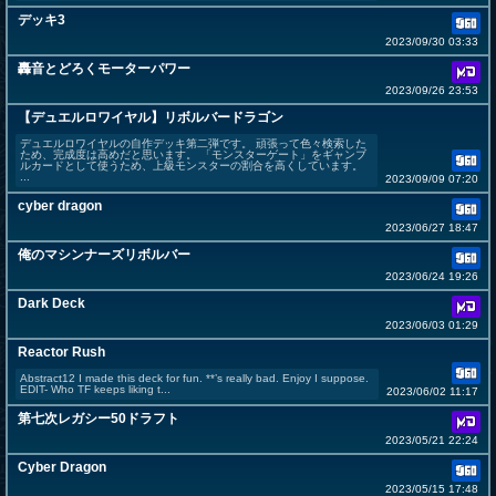
デッキ3
2023/09/30 03:33
轟音とどろくモーターパワー
2023/09/26 23:53
【デュエルロワイヤル】リボルバードラゴン
デュエルロワイヤルの自作デッキ第二弾です。 頑張って色々検索した
ため、完成度は高めだと思います。 「モンスターゲート」をギャンブ
ルカードとして使うため、上級モンスターの割合を高くしています。
...
2023/09/09 07:20
cyber dragon
2023/06/27 18:47
俺のマシンナーズリボルバー
2023/06/24 19:26
Dark Deck
2023/06/03 01:29
Reactor Rush
Abstract12 I made this deck for fun. **’s really bad. Enjoy I suppose.
EDIT- Who TF keeps liking t...
2023/06/02 11:17
第七次レガシー50ドラフト
2023/05/21 22:24
Cyber Dragon
2023/05/15 17:48