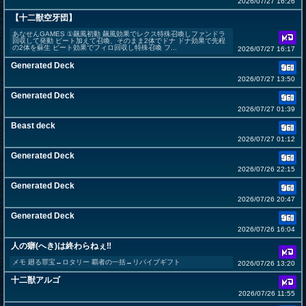
2026/07/27 16:26
【十二獣空牙団】
あなせんGAMES ①飆風初動 飆風効果でレクス特殊召喚しファンドラ
回収して発動 ビート加えて召喚、そのまま2体でドナ ドナ効果で先程
の2体を蘇生 ビート効果でフィロ回収し特殊召喚 フ...
2026/07/27 16:17
Generated Deck
2026/07/27 13:50
Generated Deck
2026/07/27 01:39
Beast deck
2026/07/27 01:12
Generated Deck
2026/07/26 22:15
Generated Deck
2026/07/26 20:47
Generated Deck
2026/07/26 16:04
人の癖(へき)は終わらねぇ‼︎
メモ 廻る罪宝↔︎ロタリー 覇者の一括↔︎リバイブギフト
2026/07/26 13:20
十二獣アルゴ
2026/07/26 11:55