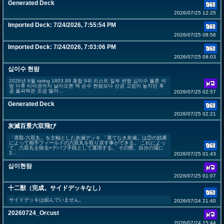
Generated Deck
2026/07/25 12:25
Imported Deck: 7/24/2026, 7:55:54 PM
2026/07/25 08:56
Imported Deck: 7/24/2026, 7:03:06 PM
2026/07/25 08:03
십이수 현람
2026년 6월 rating 1803.89 총합 9위 리스트 일부 변형 십이수 불혼 석
방 이후 티어권까지 날아오른 덱 순수 현람보다 선공 고점이 높지만 후
공 돌파력은 조금 떨어...
2026/07/25 02:57
Generated Deck
2026/07/25 02:21
灰滅百景六双飛び
「席取-六双丸」を主軸とした灰滅デッキ 「果てなき灰滅」は②の効果
によって相手フィールドの六双丸を取り戻す事ができる。 これによっ
て、六双丸を除去+デバフ手段として運用する。 その際、自分の場に
3...
2026/07/25 01:43
십이현람
2026/07/25 01:07
十二獣（完成。サイドデッキなし）
サイドデッキは組んでいません。
2026/07/24 21:40
20260724_Orcust
2026/07/24 15:44