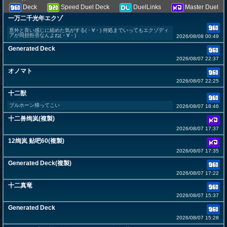
Deck
Speed Duel Deck
DuelLinks
Master Duel
一万二千光年エクゾ
意外と良い感じに組めた気がする(・∀・) 何処までいってもエクゾディ
アが同担拒否なんよね(・∀・)
2026/08/08 00:49
Generated Deck
2026/08/07 22:37
オノマト
2026/08/07 22:25
十二獣
ブルホーン帰ってこい
2026/08/07 18:46
十二兽绚岚(複製)
2026/08/07 17:37
12绚岚 贴吧60(複製)
2026/08/07 17:35
Generated Deck(複製)
2026/08/07 17:22
十二真竜
2026/08/07 15:37
Generated Deck
2026/08/07 15:28