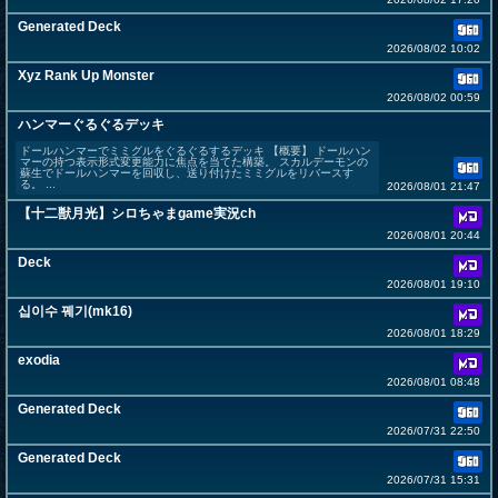
Generated Deck
2026/08/02 10:02
Xyz Rank Up Monster
2026/08/02 00:59
ハンマーぐるぐるデッキ
ドールハンマーでミミグルをぐるぐるするデッキ 【概要】 ドールハン
マーの持つ表示形式変更能力に焦点を当てた構築。 スカルデーモンの
蘇生でドールハンマーを回収し、送り付けたミミグルをリバースす
る。 ...
2026/08/01 21:47
【十二獣月光】シロちゃまgame実況ch
2026/08/01 20:44
Deck
2026/08/01 19:10
십이수 꿰기(mk16)
2026/08/01 18:29
exodia
2026/08/01 08:48
Generated Deck
2026/07/31 22:50
Generated Deck
2026/07/31 15:31