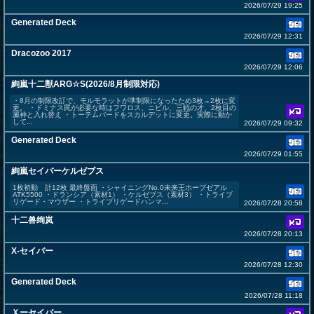
2026/07/29 19:25
Generated Deck
2026/07/29 12:31
Dracozoo 2017
2026/07/29 12:06
絢嵐十二獣ARG☆S(2026/8月制限対応)
・8月の制限改訂で、モルモラットが準制限になったため3枚→2枚に変
更。 ・ドミナス罠が必要な時はフワロス、ニビル、三戦の才、2枚目の
澱神と入れ替え ・トーテムバードをスカルデットに変更。実際に動か
して...
2026/07/29 09:32
Generated Deck
2026/07/29 01:55
絢嵐セイバーケルゼブス
1枚初動 計12枚 最終盤面 ・シャイニングNo.0未来王ホープゼアル
ATK5500 ・ドランシア（素材1） ・ケルゼブス（素材3） ・トライブ
リゲード・マウザー ・トライブリゲードハンマ...
2026/07/28 20:58
十二兽绚岚
2026/07/28 20:13
X-セイバー
2026/07/28 12:30
Generated Deck
2026/07/28 11:18
Ｘーセイバー