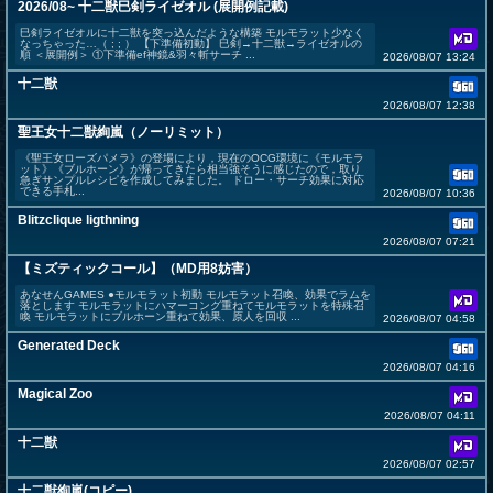
2026/08~ 十二獣巳剣ライゼオル (展開例記載)
巳剣ライゼオルに十二獣を突っ込んだような構築 モルモラット少なく
なっちゃった…（ ; ; ） 【下準備初動】 巳剣→十二獣→ライゼオルの
順 ＜展開例＞ ①下準備ef神鏡&羽々斬サーチ ...
2026/08/07 13:24
十二獣
2026/08/07 12:38
聖王女十二獣絢嵐（ノーリミット）
《聖王女ローズパメラ》の登場により，現在のOCG環境に《モルモラ
ット》《ブルホーン》が帰ってきたら相当強そうに感じたので，取り
急ぎサンプルレシピを作成してみました。 ドロー・サーチ効果に対応
できる手札...
2026/08/07 10:36
Blitzclique ligthning
2026/08/07 07:21
【ミズティックコール】（MD用8妨害）
あなせんGAMES ●モルモラット初動 モルモラット召喚、効果でラムを
落とします モルモラットにハマーコング重ねてモルモラットを特殊召
喚 モルモラットにブルホーン重ねて効果、原人を回収 ...
2026/08/07 04:58
Generated Deck
2026/08/07 04:16
Magical Zoo
2026/08/07 04:11
十二獣
2026/08/07 02:57
十二獣絢嵐(コピー)