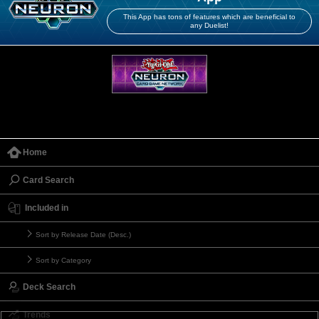
This App has tons of features which are beneficial to
any Duelist!
Home
Card Search
Included in
Sort by Release Date (Desc.)
Sort by Category
Deck Search
Trends