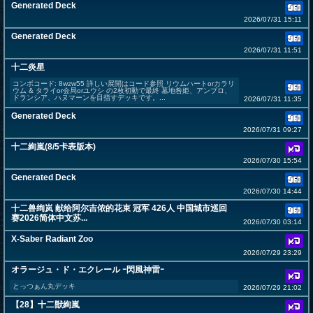
Generated Deck
2026/07/31 15:11
Generated Deck
2026/07/31 11:51
十二炎星
コンボコード: 8wzw55 詳しい展開はコード参照 リウムハートorカラリ
ウム & タライor会局orユウシ の2枚初動で最終 墓地咎姫、アンブロ、
ドランシア、ハヌマーンを目指すデッキです。...
2026/07/31 11:35
Generated Deck
2026/07/31 09:27
十二絢嵐(8/5卡表版本)
2026/07/30 15:54
Generated Deck
2026/07/30 14:44
十二兽绚岚 献给阿尔吉侬的花束 冠军 426人 中国城市巡回
赛2026简体中文苏...
2026/07/30 03:14
X-Saber Radiant Zoo
2026/07/29 23:29
オラージュ・ド・エクレール ｰ閃風神雷ｰ
とっつぁん丸デッキ
2026/07/29 21:02
【28】十二獣絢嵐