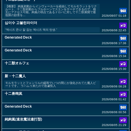
【概要】 絢嵐初動からインヴォーカーを経由してモルモラットをリク
ルート、十二獣初動からブルホーンでスエンをサーチできるので、相
互にアクセス可能。絢嵐の弱点であるドロバに対して十二獣展開で最
低限の妨害を...
2026/08/07 01:18
십이수 고블린라이더
“엑시즈 존나 잘 잡는 엑시즈 덱의 탄생.”
2026/08/06 22:45
Generated Deck
2026/08/06 17:36
Generated Deck
2026/08/06 15:34
十二獣オルフェ
2026/08/06 15:30
新・十二魔人
モルモラットとフェンリルの緩和でいつの間にか強化されてた魔人ビ
ートです。 ラハムゥ来たので急遽投入
2026/08/06 08:28
十二兽绚岚
2026/08/06 01:42
Generated Deck
2026/08/06 00:56
純絢嵐(速攻魔法連打型)
2026/08/05 21:29