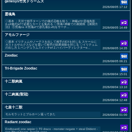
genesys竹光ドゥームズ
2026/08/05 17:12
霊魂鳥
◇基本 ・天河で相手ターンでの儀式召喚を狙う ・神籬efや霊魂鳥影
(Lv4儀式)efで必要なカードを集める ◇荒魂+神籬での展開例 【展開方
法】 ①荒魂ns ②荒魂efで彦孔雀(Lv8)をサーチ...
2026/08/05 14:49
アモルファージ
◇基本 イリテュムやノーテスを出して相手のEXを封じる スケールに
ガストルやルクスなどを置いて相手の効果発動を封じる ◇イリテュム
の出し方 1.ペンデュラムスイッチef 2.ハイパーディレクターe...
2026/08/05 14:35
Zoodiac
2026/08/05 06:21
Tri-Brigade Zoodiac
2026/08/04 15:01
十二獣絢嵐
2026/08/04 13:10
十二絢嵐(聖冠)
2026/08/04 12:48
七皇十二獣
モルモラットとブルホーン返ってきた
2026/08/04 01:00
Radiant zoodiac
Endboard( one ratpier ): F0 draco - monster negate + steal Drident -
pop Ritual beast - banish opps ...