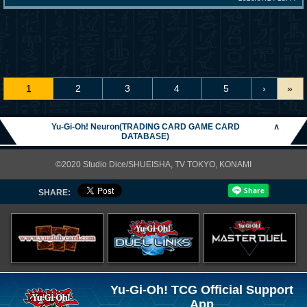
1
2
3
4
5
›
»
Yu-Gi-Oh! Neuron(TRADING CARD GAME CARD
∧
DATABASE)
©2020 Studio Dice/SHUEISHA, TV TOKYO, KONAMI
SHARE:
Yu-Gi-Oh! TCG Official Support
App