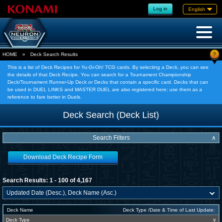
Log in
English
?
HOME
»
Deck Search Results
This is a list of Deck Recipes for Yu-Gi-Oh! TCG cards. By selecting a Deck, you can see
the details of that Deck Recipe. You can search for a Tournament Championship
Deck/Tournament Runner-Up Deck or Decks that contain a specific card. Decks that can
be used in DUEL LINKS and MASTER DUEL are also registered here; use them as a
reference to fare better in Duels.
Deck Search (Deck List)
Search Filters
∧
Download Deck Recipe Form
Search Results: 1 - 100 of 4,167
Deck Name
Deck Type /Date & Time of Last Update:
Deck Type
∨