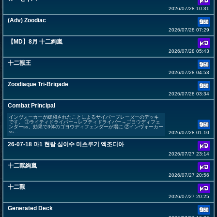
2026/07/28 10:31
(Adv) Zoodiac
2026/07/28 07:29
【MD】8月 十二絢嵐
2026/07/28 05:43
十二獣王
2026/07/28 04:53
Zoodiaque Tri-Brigade
2026/07/28 03:34
Combat Principal
インヴォーカーが緩和されたことによるサイバーブレーダーのデッキ
です。 ①ライティドライバー→レフティドライバー→ゴヨウディフェ
ンダーss、効果で3体のゴヨウディフェンダーが場に ②インヴォーカー
ss...
2026/07/28 01:10
26-07-18 마1 현람 십이수 미츠루기 엑조디아
2026/07/27 23:14
十二獸絢嵐
2026/07/27 20:56
十二獸
2026/07/27 20:25
Generated Deck