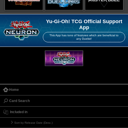
Yu-Gi-Oh! TCG Official Support
App
This App has tons of features which are beneficial to
any Duelist!
Home
Card Search
Included in
Sort by Release Date (Desc.)