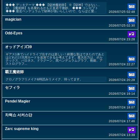
◆◆◆ デッキテーマ ◆◆◆ 【獄神魔術師】 ※【獄神】ではない…
が、【魔術師】を名乗れるかも正直若干微妙。 ◆◆◆ コンセプト
◆◆◆ 最近ペンデュラムで獄神が強いらしいので、ならばと愛...
2026/07/25 02:48
magician
2026/07/25 02:30
Odd-Eyes
2026/07/24 23:28
オッドアイズ39
ギアス1体でハイドライブ出すのは楽しい！綺麗な形はできたのであと
はどれだけ汎用カードを追加できるか考えてます。最大出力は、ボル
テックス、バロネス、ドラグーン、罠ペンデュラムグラフ、咎姫、ア
ストログラフ...
2026/07/24 22:27
覇王魔術師
クロノグラフリメイク&時読みリメイク、待ってます。
2026/07/24 20:28
セフィラ
2026/07/24 19:14
Pendel Magier
2026/07/24 18:07
차력쇼 서커스단
2026/07/24 17:46
Zarc supreme king
2026/07/24 13:39