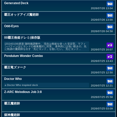
Generated Deck
2026/07/26 13:04
覇王オッドアイズ魔術師
2026/07/26 13:00
Odd-Eyes
2026/07/26 04:58
00覇王咎姫ドレミ(保存版
(20240108)更新 随時微調整中。 現在は咎姫を使った安定型。ラフィ
ンパフィンはビヨンドの種兼魔封じ対策。 基本的には強い動きの、先
に軌跡の魔術師を出す「先ビヨンド」を狙いたい。 先ビヨンド...
2026/07/25 16:07
Pendulum Wonder Combo
2026/07/25 13:43
覇王竜ズァーク
2026/07/25 12:50
Doctor Who
a Doctor Who inspired deck
2026/07/25 12:21
Z-ARC Melodious Job 3:8
2026/07/25 05:58
覇王魔術師
2026/07/25 03:09
獄神魔術師