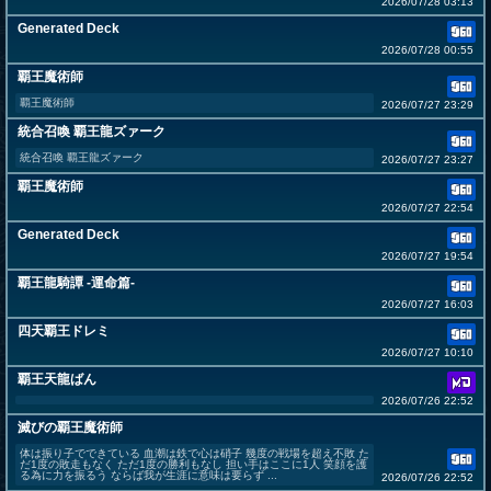
2026/07/28 03:13
Generated Deck
2026/07/28 00:55
覇王魔術師
覇王魔術師
2026/07/27 23:29
統合召喚 覇王龍ズァーク
統合召喚 覇王龍ズァーク
2026/07/27 23:27
覇王魔術師
2026/07/27 22:54
Generated Deck
2026/07/27 19:54
覇王龍騎譚 -運命篇-
2026/07/27 16:03
四天覇王ドレミ
2026/07/27 10:10
覇王天龍ばん
2026/07/26 22:52
滅びの覇王魔術師
体は振り子でできている 血潮は鉄で心は硝子 幾度の戦場を超え不敗 た
だ1度の敗走もなく ただ1度の勝利もなし 担い手はここに1人 笑顔を護
る為に力を振るう ならば我が生涯に意味は要らず ...
2026/07/26 22:52