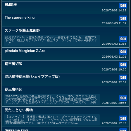
EM覇王
2026/08/03 14:32
The supreme king
2026/08/03 11:59
ズァーク型覇王魔術師
結局ドクロバット霊廟が最強ってそれ一番言われてるから。 星霜アス
トロ②→覇王クリア+リベエク+覇王スターヴ+ライトヴルム=後手ズァ
ーク
2026/08/03 11:15
pêndulo Margician Z-Arc
2026/08/03 11:01
覇王魔術師
2026/08/03 10:25
混絶獄神覇王龍(シェイプアップ版)
2026/08/02 22:01
覇王魔術師
2026年7月新制限の覇王魔術師です。 うらら、増G、フワロスは必須
なので説明不要とさせていただきます。 魔術師関連 虹彩は時空のペン
デュラムグラフと星霜のペンデュラムグラフのサーチや高スケール要...
2026/08/02 20:55
見たことない魔物
【コンセプト】 枢機竜で素材を落として、ズァークやアーククライシ
スぶっぱする。 【初動ルート】 ・ダークヴルム+覇王門零 ヴルム→覇
王門の魔術師サーチしてss(ライトヴルムサーチ) ヴル...
2026/08/02 12:43
Supreme king