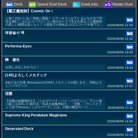
Deck
Speed Duel Deck
DuelLinks
Master Duel
【覇王魔術師】Cosmic On！
☆祝！450いいね！突破に感謝！ ☆デッキコンセプト みんなの力で宇
宙を掴む！ ホロスコープという一枚のカードで生まれ変わった魔術師
の美しい展開を楽しもう！ ☆新規での強化点 ホロスコープや新アス...
2026/08/06 21:59
패왕술사 덱
2026/08/06 21:42
Performa-Eyes
2026/08/06 19:49
榊 遊矢
お楽しみはこれからだ！
2026/08/06 19:44
(149)よろしくメカドック
#あひるの文庫 @doradora120903 メカドックが闘います。 対戦よろ
しくメカドック。
2026/08/06 17:57
涅槃
【涅槃の超魔導剣士】（ニルヴァーナ・ハイ・パラディン） アニメ遊
☆戯☆王ARC–V 第97話「気高き超魔導剣士」 「涅槃」（サンスクリ
ット語でNirvana／ニルヴァーナ）とは、仏教の概念の一つ。...
2026/08/06 17:11
Supreme King Pendulum Magicians
2026/08/06 14:00
Generated Deck
2026/08/06 13:14