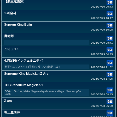
【覇王魔術師】
2026/07/30 06:43
1.마술사
2026/07/29 18:47
Suprem King Bujin
2026/07/29 16:08
魔術師
2026/07/29 08:41
즈아크 1.1
2026/07/29 04:23
4.満足民(インフェルニティ)
相手へのリスペクト(手札)を残しつつ満足します
2026/07/28 21:32
Supreme King Magician Z-Arc
2026/07/28 17:05
TCG Pendulum Magician 1
GOAL: Go 1st, Make Negates/spellcasters village. New supp0rt:
Loch
2026/07/28 08:45
Z-arc
2026/07/28 05:00
覇王魔術師