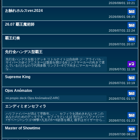
2026/08/01 10:21
お触れホルスver.2024
2026/08/01 08:35
26.07 覇王魔術師
2026/07/31 22:24
覇王幻奏
2026/07/31 20:07
先行全ハンデス型覇王
先行全ハンデスを狙うデッキ リトルナイトは自由枠 ジ・アライバル・
サイバース@イグニスターは盤面を開ける&リンクマーカーの向きで選
んでいるだけなので代用多数 リンク3～6で下向きにマーカーがある
な...
2026/07/31 11:16
Supreme King
2026/07/31 10:19
Ojos Anómalos
mi propio deck Ojos Anómalos/Z-ARC
2026/07/31 01:55
エンディミオンセフィラ
ハリファイバーが消えて早数年。。。 セフィラを諦めきれないそこの
あなたのためのデッキです。 セフィラといえば 先行はハリファイバー
+サベージ+シウゴ+神撃+九支の5〜6妨害を構え 後手はガイザーから...
2026/07/31 01:23
Master of Showtime
2026/07/30 08:28