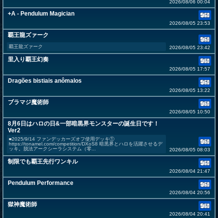
2026/08/06 00:04
+A - Pendulum Magician
2026/08/05 23:53
覇王龍ズァーク
覇王龍ズァーク
2026/08/05 23:42
里入り覇王幻奏
2026/08/05 17:57
Dragões bistiais anômalos
2026/08/05 13:22
ブラマジ魔術師
2026/08/05 10:50
8月6日はハロの日&一部暗黒界モンスターの誕生日です！
Ver2
■2025/9/14 ファンデッカーズオフ使用デッキ①
https://tonamel.com/competition/DXoS8 暗黒界とハロを活躍させるデ
ッキ。脱法アークシーラシステム（零...
2026/08/05 08:03
制限でも覇王先行ワンキル
2026/08/04 21:47
Pendulum Performance
2026/08/04 20:56
獄神魔術師
2026/08/04 20:41