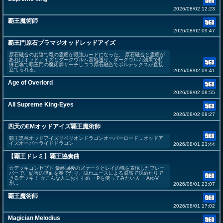
2026/08/02 12:23
覇王魔術師
2026/08/02 09:47
覇王門原石ブラマジオッドレッドアイズ
原石融合のお陰で竜の霊廟が最強カードになった。 原石融合と霊廟が
あればオッドアイズとダークヴルム墓地送り、ダークヴルム効果で特
殊召喚で覇王門の魔術師サーチしつつ原石融合でボルテックスが直接
立てられる。...
2026/08/02 09:41
Age of Overlord
2026/08/02 08:55
All Supreme King-Eyes
2026/08/02 08:27
四天のEMオッドアイズ覇王魔術師
覇王黒竜オッドアイズリベリオンドラゴンオーバーロード→オッドア
イズオーバーライドドラゴン
2026/08/01 23:44
【覇王ドレミ】覇王協奏曲
☆デッキコンセプト 最終回後のズァークとレイの魂を表現したフレー
バーで、妨害の譜面を奏でたり、隠れエースによる脳筋で決めたりで
きるデッキ！ ☆こんな人におすすめ ・Pを使ってみたい人 ・Arc-Ⅴ
が...
2026/08/01 23:07
覇王魔術師
2026/08/01 17:02
Magician Melodius