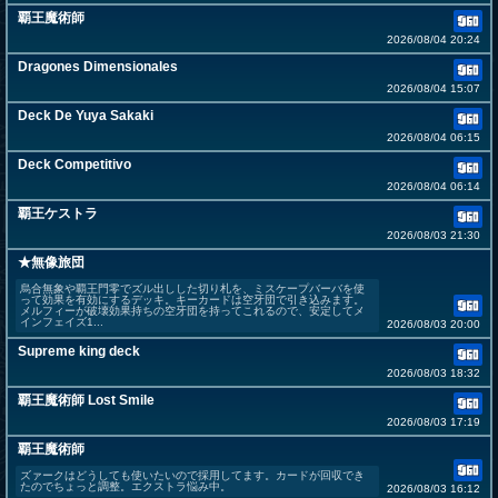
覇王魔術師
2026/08/04 20:24
Dragones Dimensionales
2026/08/04 15:07
Deck De Yuya Sakaki
2026/08/04 06:15
Deck Competitivo
2026/08/04 06:14
覇王ケストラ
2026/08/03 21:30
★無像旅団
烏合無象や覇王門零でズル出しした切り札を、ミスケープバーバを使
って効果を有効にするデッキ。キーカードは空牙団で引き込みます。
メルフィーが破壊効果持ちの空牙団を持ってこれるので、安定してメ
インフェイズ1...
2026/08/03 20:00
Supreme king deck
2026/08/03 18:32
覇王魔術師 Lost Smile
2026/08/03 17:19
覇王魔術師
ズァークはどうしても使いたいので採用してます。カードが回収でき
たのでちょっと調整。エクストラ悩み中。
2026/08/03 16:12