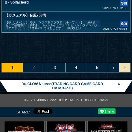
B - Solfachord
2026/07/24 12:33
【カジュアル】台風758号
【やりたいこと】 毎ターンラウドクラウド 【キーワード】 ・風&炎 ・
セルフ墓地除外 【初動】 ○《ヘルカイトプテラ》と《ドルフィン》は
《ダクドリ》→《ミネルバ》で落とします。 《風化戦士》...
2026/07/24 04:15
1
2
3
4
5
›
»
Yu-Gi-Oh! Neuron(TRADING CARD GAME CARD
∧
DATABASE)
©2020 Studio Dice/SHUEISHA, TV TOKYO, KONAMI
SHARE: