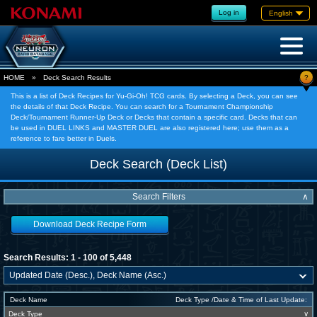
Log in
English
?
HOME
»
Deck Search Results
This is a list of Deck Recipes for Yu-Gi-Oh! TCG cards. By selecting a Deck, you can see
the details of that Deck Recipe. You can search for a Tournament Championship
Deck/Tournament Runner-Up Deck or Decks that contain a specific card. Decks that can
be used in DUEL LINKS and MASTER DUEL are also registered here; use them as a
reference to fare better in Duels.
Deck Search (Deck List)
Search Filters
∧
Download Deck Recipe Form
Search Results: 1 - 100 of 5,448
Deck Name
Deck Type /Date & Time of Last Update:
Deck Type
∨