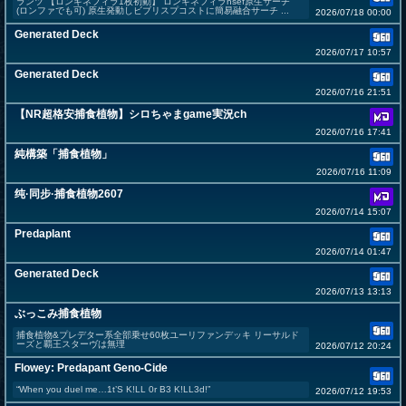
ランツ 【ロンギネフィラ1枚初動】 ロンギネフィラnsef原生サーチ
(ロンファでも可) 原生発動しビブリスプコストに簡易融合サーチ ...
2026/07/18 00:00
Generated Deck
2026/07/17 10:57
Generated Deck
2026/07/16 21:51
【NR超格安捕食植物】シロちゃまgame実況ch
2026/07/16 17:41
純構築「捕食植物」
2026/07/16 11:09
纯·同步·捕食植物2607
2026/07/14 15:07
Predaplant
2026/07/14 01:47
Generated Deck
2026/07/13 13:13
ぶっこみ捕食植物
捕食植物&プレデター系全部乗せ60枚ユーリファンデッキ リーサルド
ーズと覇王スターヴは無理
2026/07/12 20:24
Flowey: Predapant Geno-Cide
“When you duel me…1t’S K!LL 0r B3 K!LL3d!”
2026/07/12 19:53