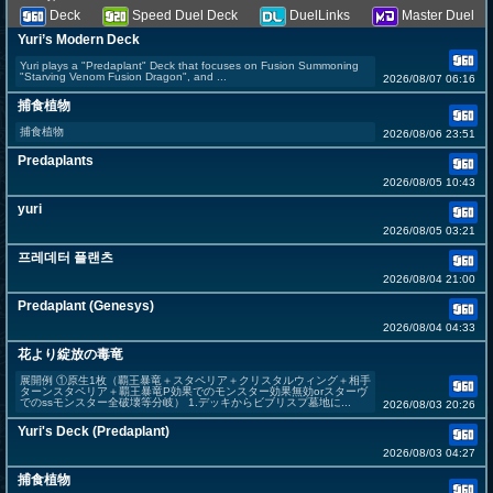
Deck
Speed Duel Deck
DuelLinks
Master Duel
Yuri’s Modern Deck
Yuri plays a "Predaplant" Deck that focuses on Fusion Summoning
"Starving Venom Fusion Dragon", and ...
2026/08/07 06:16
捕食植物
捕食植物
2026/08/06 23:51
Predaplants
2026/08/05 10:43
yuri
2026/08/05 03:21
프레데터 플랜츠
2026/08/04 21:00
Predaplant (Genesys)
2026/08/04 04:33
花より綻放の毒竜
展開例 ①原生1枚（覇王暴竜＋スタペリア＋クリスタルウィング＋相手
ターンスタペリア＋覇王暴竜P効果でのモンスター効果無効orスターヴ
でのssモンスター全破壊等分岐） 1.デッキからビブリスプ墓地に...
2026/08/03 20:26
Yuri's Deck (Predaplant)
2026/08/03 04:27
捕食植物