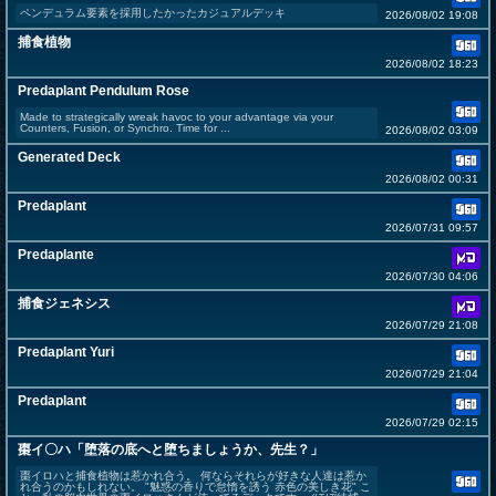
ペンデュラム要素を採用したかったカジュアルデッキ
2026/08/02 19:08
捕食植物
2026/08/02 18:23
Predaplant Pendulum Rose
Made to strategically wreak havoc to your advantage via your
Counters, Fusion, or Synchro. Time for ...
2026/08/02 03:09
Generated Deck
2026/08/02 00:31
Predaplant
2026/07/31 09:57
Predaplante
2026/07/30 04:06
捕食ジェネシス
2026/07/29 21:08
Predaplant Yuri
2026/07/29 21:04
Predaplant
2026/07/29 02:15
棗イ〇ハ「堕落の底へと堕ちましょうか、先生？」
棗イロハと捕食植物は惹かれ合う。 何ならそれらが好きな人達は惹か
れ合うのかもしれない。 "魅惑の香りで怠惰を誘う 赤色の美しき花" こ