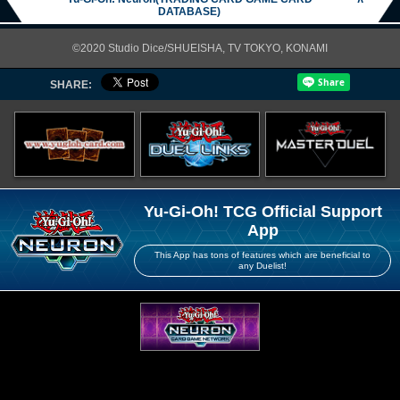
DATABASE)
©2020 Studio Dice/SHUEISHA, TV TOKYO, KONAMI
SHARE:
Yu-Gi-Oh! TCG Official Support
App
This App has tons of features which are beneficial to
any Duelist!