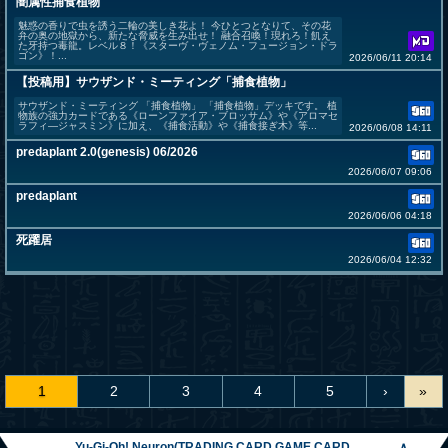
闇属性捕食植物
魅惑の香りで虫を誘う二輪の美しき花よ！ 今ひとつとなりて、その花
弁の奥の地獄から、新たな脅威を生み出せ！ 融合召喚！現れろ！飢え
た牙持つ毒龍。レベル８！《スターヴ・ヴェノム・フュージョン・ドラ
ゴン》！...
2026/06/11 20:14
【投稿用】サウザンド・ミーティング「捕食植物」
サウザンド・ミーティング 「捕食植物」 「捕食植物」デッキです。 植
物族の強力カードである《ローンファイア・ブロッサム》や《アロマセ
ラフィ―ジャスミン》に加え、《捕食活動》や《捕食接ぎ木》等...
2026/06/08 14:11
predaplant 2.0(genesis) 06/2026
2026/06/07 09:06
predaplant
2026/06/06 04:18
死躍居
2026/06/04 12:32
1
2
3
4
5
›
»
Yu-Gi-Oh! Neuron(TRADING CARD GAME CARD
∧