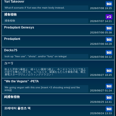
Yuri Takeover
What-if scenario if Yuri was the main body instead.
2026/07/08 19:35
捕食植物
捕食植物
2026/07/07 14:21
Predaplant Genesys
2026/07/06 05:38
Predaplant
2026/07/06 04:28
Decks75
look up "free use", "shota", and/or "furry" on telegai
2026/07/06 04:12
ユーリ
飢えた牙持つ毒龍よ、雄々しい翼持つ龍よ。 今こそ１つとなりて地上
の全てを喰らい尽くせ。 レベル１０、破滅をもたらす暴食の竜、覇王
暴竜スターヴヴェノムウィングドラゴン！
2026/06/27 18:45
"We the Vegans" -PETA
We going vegan with this one [insert ×3 shouting emoji and fire
emoji]
2026/06/27 01:24
純捕食植物
2026/06/25 14:41
프레데터 플랜츠 덱
2026/06/24 13:33