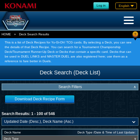
Log in
English
?
HOME
»
Deck Search Results
This is a list of Deck Recipes for Yu-Gi-Oh! TCG cards. By selecting a Deck, you can see
the details of that Deck Recipe. You can search for a Tournament Championship
Deck/Tournament Runner-Up Deck or Decks that contain a specific card. Decks that can
be used in DUEL LINKS and MASTER DUEL are also registered here; use them as a
reference to fare better in Duels.
Deck Search (Deck List)
Search Filters
∧
Download Deck Recipe Form
Search Results: 1 - 100 of 546
Deck Name
Deck Type /Date & Time of Last Update:
Deck Type
∨