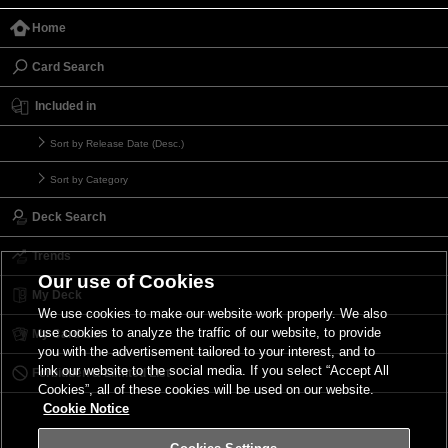
Home
Card Search
Included in
Sort by Release Date (Desc.)
Sort by Category
Deck Search
Trends
Our use of Cookies
My Deck
We use cookies to make our website work properly. We also
use cookies to analyze the traffic of our website, to provide
My Card List
you with the advertisement tailored to your interest, and to
link our website to the social media. If you select “Accept All
Forbidden & Limited List
Cookies”, all of these cookies will be used on our website.
Cookie Notice