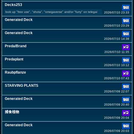
Decks253
look up "free use", "shota", "omegaverse" and/or "furry" on telegai
2026/07/10 23:33
Generated Deck
2026/07/10 23:29
Generated Deck
2026/07/10 14:38
Preda/Brand
2026/07/10 11:35
Predaplant
2026/07/10 10:12
Raubpflanze
2026/07/10 07:43
STARVING PLANTS
2026/07/09 22:07
Generated Deck
2026/07/09 20:40
捕食植物
2026/07/09 20:04
Generated Deck
2026/07/09 20:03