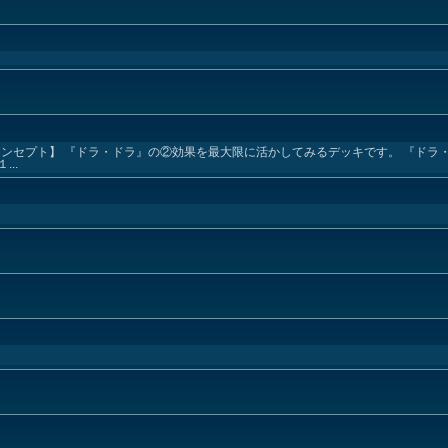
【メインコンセプト】 『ドラ・ドラ』の②効果を最大限に活かしてみるデッキです。 『ド
..