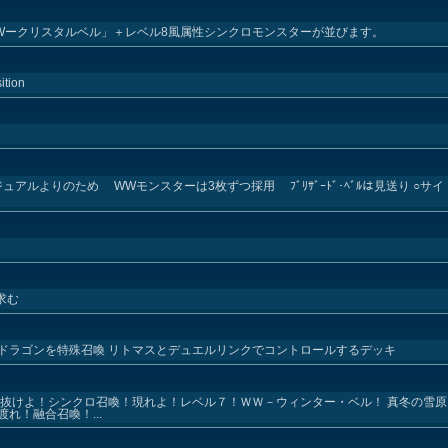
Wークリスタルベル」＋レベル8風属性シンクロモンスターが並びます。
ition
アルよりのため WWモンスターは3枚ずつ採用 ﾌﾞﾘｻﾞｰﾄﾞ･ﾍﾞﾙは見送り ○サイド
求む
ドラゴンを特殊召喚 リトマスとデュエルリンクでコントロールするデッキ
き抜けよ！シンクロ召喚！現れよ！レベル７！ＷＷ－ウィンター・ベル！ 真冬の雪
れ！融合召喚！...