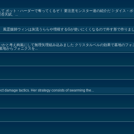
て ボット・ハーダーで奪ってくるぞ！ 要注意モンスター達の紹介だ ▷ダイス・ポ
天賦、...
。 風霊媒師ウィンは灰流うららや増殖するGが使いにくくなるので外す形で作りま
いかと考え絢嵐にして無理矢理組み込みました クリスタルベルの効果で墓地のフォ
地からフォニクスを...
ct damage tactics. Her strategy consists of swarming the...