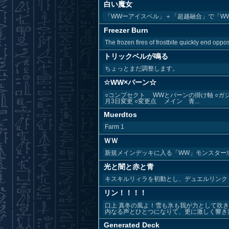
白い魔女
「WWーアイスベル」＋「超越融合」で「W
Freezer Burn
The frozen fires of frostbite quickly end oppos
トリックベルが鳴る
ちょっとまだ調整します。
☆WW×バーン☆
○コンプセクト WWとバーンの掛け軸 ○ガジュ
月3日変更 ○変更点 メイン 青...
Muerdtos
Farm 1
ＷＷ
新規メインデッキに入る「WW」モンスター
光と闇と赤と青
キスキルリィラを初動とし、デュエルリンク
リン！！！！
口上 真冬の風よ！雪も氷も我が力として吹
内なる声とひとつになりて、更に激しく響き渡
Generated Deck