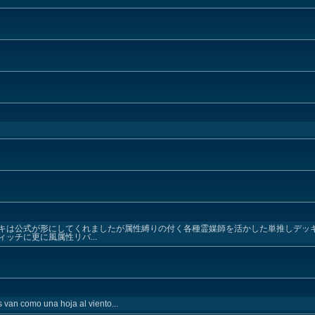
キは公式が形にしてくれましたが属性縛りの付く各種霊媒師を活かした単推しデッ
チに更に風属性リバ...
es van como una hoja al viento...