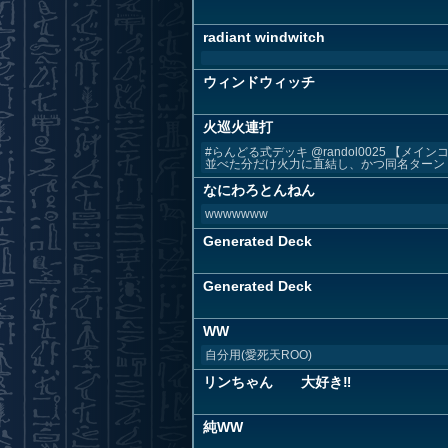
radiant windwitch
ウィンドウィッチ
火巡火連打
#らんどる式デッキ @randol0025 
並べた分だけ火力に直結し、かつ同名ターン１.
なにわろとんねん
wwwwwww
Generated Deck
Generated Deck
WW
自分用(愛死天ROO)
リンちゃん 大好き‼
純WW