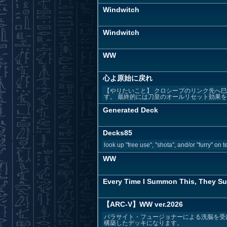
Windwitch
Windwitch
WW
心よ原始に戻れ
【やりたいこと】 クロシープのリンク先へ
す。 最終的には刀皇のオールリセット効果を自
Generated Deck
Decks85
look up "free use", "shota", and/or "furry" on t
WW
Every Time I Summon This, They Sur
【ARC-V】WW ver.2026
パラサイト・フュージョナーによる洗脳を受
構築したデッキになります。