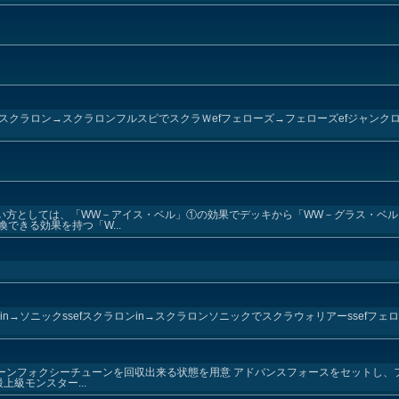
ックssefスクラロン→スクラロンフルスピでスクラＷefフェローズ→フェローズefジャンク
い方としては、「WW－アイス・ベル」①の効果でデッキから「WW－グラス・ベル
できる効果を持つ「W...
ニックin→ソニックssefスクラロンin→スクラロンソニックでスクラウォリアーssefフ
ターンフォクシーチューンを回収出来る状態を用意 アドバンスフォースをセットし、
級モンスター...