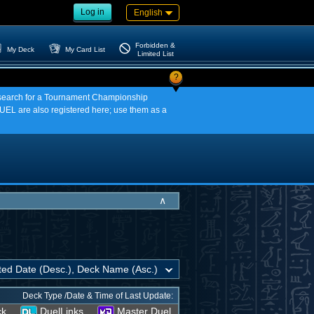
Log in
English
Forbidden &
My Deck
My Card List
Limited List
?
an search for a Tournament Championship
EL are also registered here; use them as a
∧
Deck Type /Date & Time of Last Update:
ck
DuelLinks
Master Duel