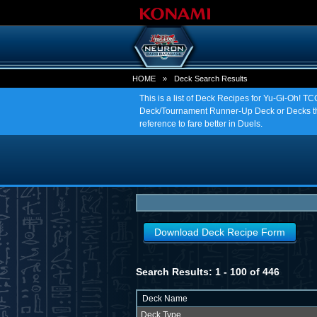
HOME
»
Deck Search Results
This is a list of Deck Recipes for Yu-Gi-Oh! 
Deck/Tournament Runner-Up Deck or Decks tha
reference to fare better in Duels.
Download Deck Recipe Form
Search Results: 1 - 100 of 446
Deck Name
Deck Type