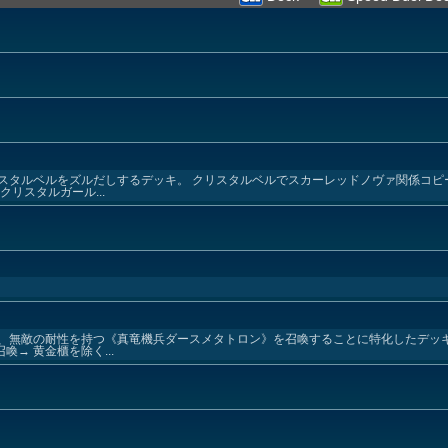
スタルベルをズルだしするデッキ。 クリスタルベルでスカーレッドノヴァ関係コピ
リスタルガール...
、無敵の耐性を持つ《真竜機兵ダースメタトロン》を召喚することに特化したデッキ
→ 黄金櫃を除く...