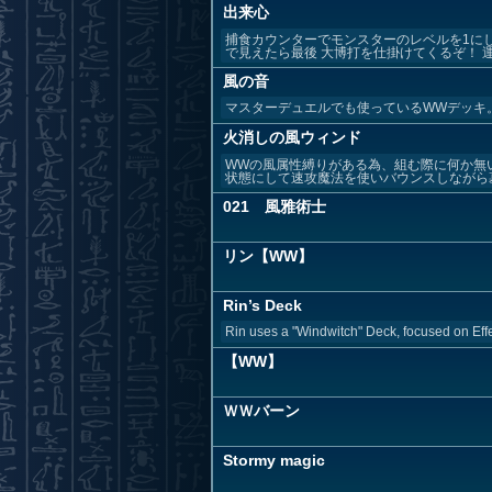
出来心
捕食カウンターでモンスターのレベルを1にし
で見えたら最後 大博打を仕掛けてくるぞ！ 運否
風の音
マスターデュエルでも使っているWWデッキ
火消しの風ウィンド
WWの風属性縛りがある為、組む際に何か無
状態にして速攻魔法を使いバウンスしながら墓
021 風雅術士
リン【WW】
Rin’s Deck
Rin uses a "Windwitch" Deck, focused on Effe
【WW】
ＷＷバーン
Stormy magic