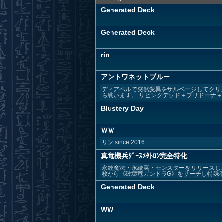
Generated Deck
Generated Deck
rin
アントワネットブルー
ディアベルで突然変異をサルベージしてクリ
ら戦います。 リビングデッド＋プリドーナ＋ク
Blustery Day
ＷＷ
リン since 2016
真竜機兵ﾀﾞｰｽﾒﾀﾄﾛﾝ完全特化
永続魔法・永続罠・モンスターをリリースし
枚から《破壊竜ガンドラG》をサーチし特殊召喚
Generated Deck
WW