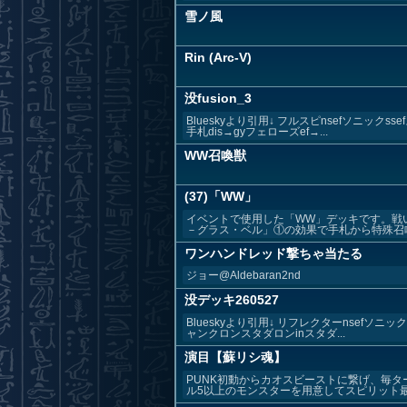
雪ノ風
Rin (Arc-V)
没fusion_3
Blueskyより引用↓ フルスピnsefソニ
手札dis→gyフェローズef→...
WW召喚獣
(37)「WW」
イベントで使用した「WW」デッキです。戦
－グラス・ベル」①の効果で手札から特殊召喚
ワンハンドレッド撃ちゃ当たる
ジョー@Aldebaran2nd
没デッキ260527
Blueskyより引用↓ リフレクターnsefソ
ャンクロンスタダロンinスタダ...
演目【蘇リシ魂】
PUNK初動からカオスビーストに繋げ、毎
ル5以上のモンスターを用意してスピリット最上