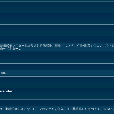
巳剣儀式モンスターを繰り返し特殊召喚（蘇生）したり「和魂+罷業」のコンボでド
分相手ター...
elegai
render...
け、老科学者の虜になったリンのデッキを自分なりに具現化したものです。 ※DOC