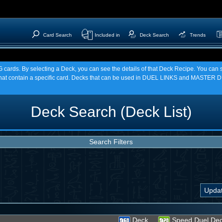
Card Search
Included in
Deck Search
Trends
TCG cards. By selecting a Deck, you can see the details of that Deck Recipe. You c
t contain a specific card. Decks that can be used in DUEL LINKS and MASTER DU
Deck Search (Deck List)
Search Filters
Deck
Speed Duel De