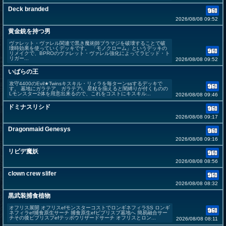
Deck branded
2026/08/08 09:52
黄金銃を持つ男
ヴァレット・ヴァレル関連で黒き魔術師ブラマジを破壊することで破
壊時効果を使っていくデッキです。 「モノクローム」というデッキの
リメイクで、BPROのヴァレット・ヴァレル強化によってラピッド・ト
リガー...
2026/08/08 09:52
いばらの王
攻守4400のEvil★Twinsキスキル・リィラを毎ターンssするデッキで
す。 墓地にガラテア、ガラテアi、星杖を揃えると闇縛りが付くものの
Lモンスター2体を用意出来るので、これをコストにキスキル...
2026/08/08 09:46
ドミナスリシド
2026/08/08 09:17
Dragonmaid Genesys
2026/08/08 09:16
リビデ魔妖
2026/08/08 08:56
clown crew slifer
2026/08/08 08:32
黒武装捕食植物
オフリス展開 オフリスefモンスターコストでロンギネフィラSS ロンギ
ネフィラef捕食原生サーチ 捕食原生efビブリスプ墓地へ 簡易融合サー
チその後ビブリスプefテッポウリザードサーチ オフリスとロン...
2026/08/08 08:11