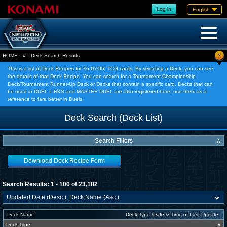
Log in
English
?
HOME
»
Deck Search Results
This is a list of Deck Recipes for Yu-Gi-Oh! TCG cards. By selecting a Deck, you can see
the details of that Deck Recipe. You can search for a Tournament Championship
Deck/Tournament Runner-Up Deck or Decks that contain a specific card. Decks that can
be used in DUEL LINKS and MASTER DUEL are also registered here; use them as a
reference to fare better in Duels.
Deck Search (Deck List)
Search Filters
∧
Download Deck Recipe Form
Search Results: 1 - 100 of 23,182
Deck Name
Deck Type /Date & Time of Last Update:
Deck Type
∨