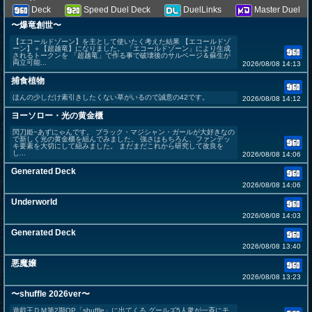
Deck
Speed Duel Deck
DuelLinks
Master Duel
〜爆竜創世〜
【エコールドゾーン】を主として使いたく考えた結果 【エコールドゾ
ーン】＋【超越竜】になりました。 「エコールドゾーン」により生成
されるトークンを 「超越竜」で作る事で破壊後のサルベージ＆蘇生が
両立可能...
2026/08/08 14:13
捕食植物
ほんの少しだけ素引きしたくない草がいるので誠意の42です。
2026/08/08 14:12
ヨーソロー・光の黄金櫃
閃刀姫−あずにゃんです。 ブラック・マジシャン・ガールが大好きなの
で新しく光の黄金櫃を組んでみました。 強さはもちろん、ファンデッ
キ要素を大切にして組みました。 まだまだこれから研究して改良を
し...
2026/08/08 14:06
Generated Deck
2026/08/08 14:06
Underworld
2026/08/08 14:03
Generated Deck
2026/08/08 13:40
悪魔嬢
2026/08/08 13:23
〜shuffle 2026ver〜
遊戯王ＤＭ第2期OP「shuffle」に出てくる グールズ5人衆が一斉にモ