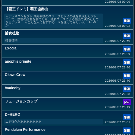
2026/08/08 00:09
【覇王ドレミ】覇王協奏曲
☆デッキコンセプト 最終回後のズァークとレイの魂を表現したフレー
バーで、妨害の譜面を奏でたり、隠れエースによる脳筋で決めたりで
きるデッキ！ ☆こんな人におすすめ ・Pを使ってみたい人 ・Arc-Ⅴ
が...
2026/08/08 00:02
捕食植物
捕食植物
2026/08/07 23:59
Exodia
2026/08/07 23:59
apophis primite
2026/08/07 23:46
Clown Crew
2026/08/07 23:40
Vaalechy
2026/08/07 23:28
フュージョンカップ
2026/08/07 23:19
D−HERO
エド強化だあああああああ
2026/08/07 23:01
Pendulum Performance