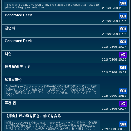
This is an updated version of my old masked hero deck that I used to
play in college pre-covid. I to...
2026/08/08 11:38
Generated Deck
2026/08/08 11:06
천년덱
2026/08/08 11:03
Generated Deck
2026/08/08 10:57
낙인
2026/08/08 10:25
捕食植物 デッキ
2026/08/08 10:22
猛毒が襲う
グリーディーヴェノム＋レッドデーモンズ＋地縛のデッキです。 地縛
を素材にシンクロ、融合を行い、大型モンスターの召喚を狙っていき
ます。 最終的にはグリーディーヴェノムの蘇生コストをレッドデーモ
ンで代...
2026/08/08 10:18
퓨전 컵
2026/08/08 09:57
【捕食】邪の道を征き、総てを貪る
☆祝！200いいね！突破に感謝！ ☆デッキコンセプト 超融合、全破壊
で相手の盤面を貪欲に喰らい尽くす。 暴風が吹き荒れる魔界の森の力
を見よ！ ☆このデッキの強み ・超融合を強く使える ・捕食カウン...
2026/08/08 09:56