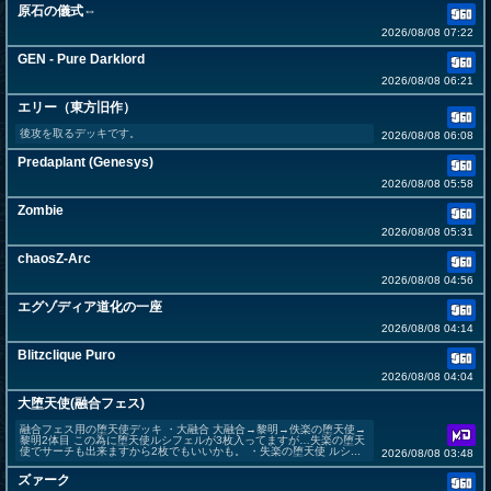
原石の儀式⇔
2026/08/08 07:22
GEN - Pure Darklord
2026/08/08 06:21
エリー（東方旧作）
後攻を取るデッキです。
2026/08/08 06:08
Predaplant (Genesys)
2026/08/08 05:58
Zombie
2026/08/08 05:31
chaosZ-Arc
2026/08/08 04:56
エグゾディア道化の一座
2026/08/08 04:14
Blitzclique Puro
2026/08/08 04:04
大堕天使(融合フェス)
融合フェス用の堕天使デッキ ・大融合 大融合→黎明→佚楽の堕天使→
黎明2体目 この為に堕天使ルシフェルが3枚入ってますが…失楽の堕天
使でサーチも出来ますから2枚でもいいかも。 ・失楽の堕天使 ルシ...
2026/08/08 03:48
ズァーク