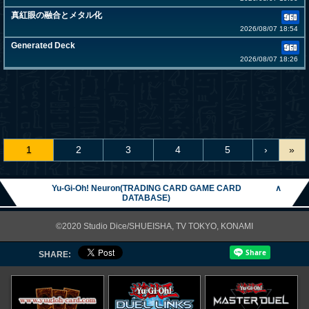
真紅眼の融合とメタル化
2026/08/07 18:54
Generated Deck
2026/08/07 18:26
1
2
3
4
5
›
»
Yu-Gi-Oh! Neuron(TRADING CARD GAME CARD
∧
DATABASE)
©2020 Studio Dice/SHUEISHA, TV TOKYO, KONAMI
SHARE: