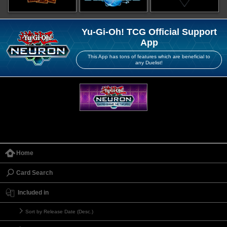
Yu-Gi-Oh! TCG Official Support
App
This App has tons of features which are beneficial to
any Duelist!
Home
Card Search
Included in
Sort by Release Date (Desc.)