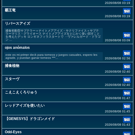
2026/08/08 03:19
覇王竜
2026/08/08 03:19
リバースアイズ
捕食初動型サブテラー＋ナイトメアアイズ・サクリファイス＋サブテ
ラーマリス・グライオース ナイトメアアイズをとにかく使い回すこと
を考えたデッキ ロンギネフィラスタートで ・ヴァレルガード・ドラゴ
ン ...
2026/08/08 03:09
ojos anómalos
este es mi primer deck para torneos y juegos casuales, espero les
agrade, y puedan ganar torneos ***...
2026/08/08 02:56
捕食植物
2026/08/08 02:40
スターヴ
2026/08/08 02:40
こえこえくろりゅう
2026/08/08 01:47
レッドアイズを使いたい
2026/08/08 01:45
【GENESYS】ドラゴンメイド
2026/08/08 01:43
Odd-Eyes