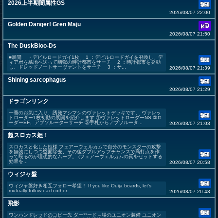
2026上半期闇属性GS
2026/08/07 22:00
Golden Danger! Gren Maju
2026/08/07 21:50
The DuskBloo-Ds
■展開 ・デビルロードガイ1枚 1 ：デビルロードガイを召喚し、デ
ィアボを墓地へ送って幽獄の時計都市をサーチ 2 ：時計都市を発動
し、ドレッドノートサーヴァントをサーチ 3 ：サ...
2026/08/07 21:39
Shining sarcophagus
2026/08/07 21:29
ドラゴンリンク
一番のお気に入り、誘発マシマシのヴァレットデッキです。 ヴァレッ
トローダー1枚初動の展開を紹介します ①ヴァレットローダーNS ②ロ
ーダーEF、アブソルーターサーチ ③手札からアブソルータ...
2026/08/07 21:03
超スロカス姫！
スロカスと化した姫様 フェアーウェルカムで自分のモンスターの攻撃
を無効にしつつ盤面除去、その後ダブルアップチャンスで高打点を作
って殴るのが理想的なムーブ。 (フェアーウェルカムの罠をセットする
効果を...
2026/08/07 20:58
ウィジャ盤
ウィジャ盤好き相互フォロー希望！ If you like Ouija boards, let's
mutually follow each other.
2026/08/07 20:43
飛影
ワンハンドレッドのコピー先 ダー**ード→場のユニオン装備 ユニオン