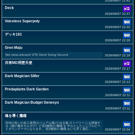
2026/08/07 22:42
Deck
2026/08/07 22:37
Voiceless Superpoly
2026/08/07 22:32
デッキ181
2026/08/07 22:28
Gren Maju
Not meta-relevant/ OTK Deck/ Going Second
2026/08/07 22:18
共有MD用堕天使
2026/08/07 22:17
Dark Magician Slifer
2026/08/07 22:12
Predaplants Dark Garden
2026/08/07 22:11
Dark Magician Budget Genesys
2026/08/07 22:11
魂を導く魔瞳
対仲の良いの友人達用(カジュアル風)で-白き森-ストーリー にも関連す
る《瞳の魔女モルガナ》と現3種類の-魔瞳-を 中心としたシンプルビー
トダウンテーマになります。 現3種類の-魔瞳-をいち早く適応...
2026/08/07 22:04