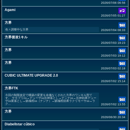
2026/07/06 06:56
Agami
2026/07/05 01:27
方界
色々調整中な方界
2026/07/04 08:33
方界後攻1キル
2026/07/03 19:23
方界
2026/07/03 19:12
方界
2026/07/03 02:18
CUBIC ULTIMATE UPGRADE 2.0
2026/07/02 15:14
方界FTK
今回の制限改定で構築の変更を余儀なくされた方界のワンキル型て
す。 サモプリns→デューザss合神落とし→ナンナss→合神効果デュー
ザss業落とし→鎮魂棺ss（ナンナ）→鎮魂棺効果ラクリモーサss→ラ
ク...
2026/07/02 13:55
方界
2026/06/30 20:34
Diabellstar cúbico