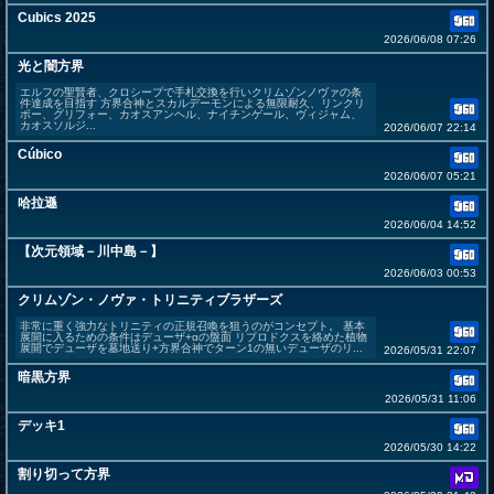
Cubics 2025
2026/06/08 07:26
光と闇方界
エルフの聖賢者、クロシープで手札交換を行いクリムゾンノヴァの条
件達成を目指す 方界合神とスカルデーモンによる無限耐久、リンクリ
ボー、グリフォー、カオスアンヘル、ナイチンゲール、ヴィジャム、
カオスソルジ...
2026/06/07 22:14
Cúbico
2026/06/07 05:21
哈拉遜
2026/06/04 14:52
【次元領域－川中島－】
2026/06/03 00:53
クリムゾン・ノヴァ・トリニティブラザーズ
非常に重く強力なトリニティの正規召喚を狙うのがコンセプト。 基本
展開に入るための条件はデューザ+αの盤面 リプロドクスを絡めた植物
展開でデューザを墓地送り+方界合神でターン1の無いデューザのリ...
2026/05/31 22:07
暗黒方界
2026/05/31 11:06
デッキ1
2026/05/30 14:22
割り切って方界