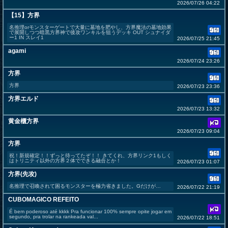
2026/07/26 04:22
【15】方界
名推理orモンスターゲートで大量に墓地を肥やし、方界魔法の墓地効果
で展開しつつ暗黒方界神で後攻ワンキルを狙うデッキ OUT シュナイダ
ー1 IN スレイ1
2026/07/25 21:45
agami
2026/07/24 23:26
方界
方界
2026/07/23 23:36
方界エルド
2026/07/23 13:32
黄金櫃方界
2026/07/23 09:04
方界
祝！新規確定！！ずっと待ってたぞ！！ きてくれ、方界リンク1もしく
はトリニティ以外の方界２体でできる融合とか！
2026/07/23 01:07
方界(先攻)
名推理で召喚されて困るモンスターを極力省きました。Gだけが…
2026/07/22 21:19
CUBOMAGICO REFEITO
É bem poderoso até kkkk Pra funcionar 100% sempre opite jogar em
segundo, pra trolar na rankeada val...
2026/07/22 18:51