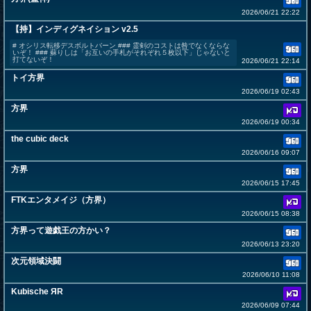
2026/06/21 22:22
【持】インディグネイション v2.5
# オシリス転移デスボルトバーン ### 霊剣のコストは咎でなくならな
いぞ！ ### 蘇りしは「お互いの手札がそれぞれ５枚以下」じゃないと
打てないぞ！
2026/06/21 22:14
トイ方界
2026/06/19 02:43
方界
2026/06/19 00:34
the cubic deck
2026/06/16 09:07
方界
2026/06/15 17:45
FTKエンタメイジ（方界）
2026/06/15 08:38
方界って遊戯王の方かい？
2026/06/13 23:20
次元領域決闘
2026/06/10 11:08
Kubische ЯR
2026/06/09 07:44