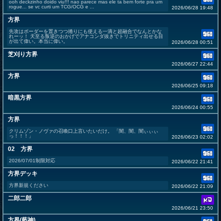
ooh deckzinho doido viu!!! nao parece mas ele ta bem forte pra um
rogue... se vc curti um TCG/OCG e ...
2026/06/28 19:48
方界
先攻はボーダーを置きつつ捲りにも使える一滴と超融合でなんとかな
れーッ！ 天至る叛逆のおかげでアナコンダ抜きでトリニティ出せる目
が出て偉い。本当に偉い。
2026/06/28 00:51
芝刈り方界
2026/06/27 22:44
方界
2026/06/25 09:18
暗黒方界
2026/06/24 00:55
方界
クリムゾン・ノヴァの召喚口上言いたいだけ。 「闇、闇、闇ぃぃぃ
っ！！！」
2026/06/23 02:02
02 方界
2026/07/01制限対応
2026/06/22 21:41
方界デッキ
方界新規ください
2026/06/22 21:09
二郎二郎
2026/06/21 23:50
方界(藍神)