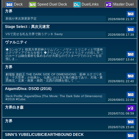
Deck
Speed Duel Deck
DuelLinks
Master Duel
方界
新規が来次第更新予定
2026/08/08 21:37
Stage Select：異次元迷宮
VSで見せる札を方界で賄うデッキ Saoty
2026/08/08 17:39
ヴァルニティ
◆コンセプト 暗黒方界邪神クリムゾン・ノヴァ・トリニティと守護神
エクゾディアでキルを狙う ◆クリムゾンノヴァトリニティの出し方 こ
のカードは融合素材を集めるのが大変なのでスターヴでのコピーを目
指しま...
2026/08/07 13:44
方界
劇場版 遊戯王 THE DARK SIDE OF DIMENSIONS 藍神 カテゴリ名
は「十方世界」が由来か。 仏教における方角の概念であり、天地・東
西南北・北東・南東・南西・北西の四隅を指して「...
2026/08/01 22:40
Aigami/Diva: DSOD (2016)
Deck Profile: Aigami/Diva (The Movie: The Dark Side of Dimensions)
#2016 #Cubic
2026/08/01 22:04
方界白き森
2026/07/31 08:59
方界
2026/07/26 15:46
SINN'S YUBEL/CUBIC/EARTHBOUND DECK