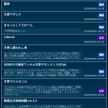
藍神
2026/05/06 13:34
方界アザミナ
2026/05/06 00:17
きゅっとしてどかーん
1年間煮詰めました。
2026/05/03 14:09
cúbico2
2026/05/02 01:45
方界に誘われし者
センチュリオン初動＋レベル4モンスター(デューザが理想)から星杯に
繋いで方界を展開 スタンドアップ→トゥルーデア→プリメラ→ウェイ
クアップ→レベル4トークンss デューザNS→方界合神墓地 プリメラ...
2026/05/01 18:06
GENESYS後攻ワンキル方界デモンスミス(97pt)
トラクトゥスでサタンクロースサーチして手札の方界業なり方界法を
捨てます。 後攻デッキです。 キラーチューンレコ(炎・悪魔)、キラー
チューン・レッドシール(闇・悪魔)なので超融合で死霊公爵か起爆...
2026/04/30 16:28
方界ヴァルモニカ
ヴァルモニカ特有の手札を捨ててPゾーンに揃える効果を初動に「暗黒
方界神クリムゾン・ノヴァ」を立てることを目的をしたデッキです。
サブプランにドラグナーとバロネスを採用しています。ヴァルモニカ
のPスケール...
2026/04/29 18:01
暗黒次元領域決闘 ver.2.2
セルリもしくは川中島でインディオラを捨てさせて墓地からデューザ3