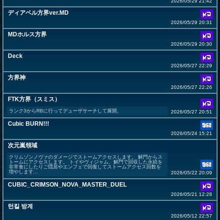
2026/05/29 21:42
ディアベル方界ver.MD
2026/05/29 20:31
MDホルス方界
2026/05/29 20:30
Deck
2026/05/27 22:29
方界神
2026/05/27 22:26
FTK方界（スミス）
ランク3からRBに行ってデューザサーチして展開。
2026/05/27 20:51
Cubic BURN!!!
2026/05/24 15:21
次元嵐領域
クリムゾンノヴァのダメージでストームアクセスします。 解門からス
トームにアクセスします。 トイやヴィジャム、解門で回収した永続を
非常食にしたりご隠居やエンフェで回復してストームアクセス回数を
増やします...
2026/05/22 20:09
CUBIC_CRIMSON_NOVA_MASTER_DUEL
2026/05/21 12:28
턴킬 방계
2026/05/12 22:57