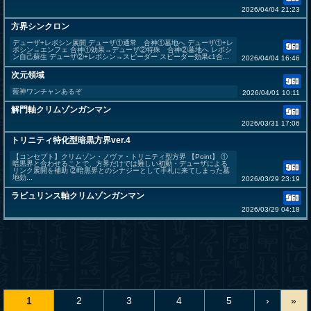
2026/04/04 21:23
方界シンクロン
デューザ+レボシン展開 デューザ①通常 合神①墓地へ デューザ①+レ
ボシン→エンフェ 合神①効果→デューザ②特殊 合神②墓地へ レボシ
ン自己蘇生 デューザ②+レボシン→スピーダー スピーダー効果c1合...
2026/04/04 16:46
次元領域
藍神ワンチャンあるぞ
2026/04/01 10:11
解門軸クリムゾンガンマン
2026/03/31 17:06
トリニティ特化型暗黒方界ver.4
【コンセプト】クリムゾン・ノヴァ・トリニティ型方界 【Point】 ①
暗黒界と合わせることで、方界だけでは難しい初動・デューザによる
リンク展開を補助 ②暗黒界とのシナジーとして手札に来てしまった墓
地効...
2026/03/29 23:19
ラビュリンス軸クリムゾンガンマン
2026/03/29 04:18
1
2
3
4
5
›
»