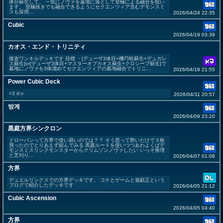
体分蘇生して、 一気にノヴァを墓地に落として登極による融合を狙い
ます。 登極抜きでも融合できるようにセクエンツィア含むデモンスミ
スも採用...
2026/04/24 22:35
Cubic
2026/04/19 03:39
カオス・エンド・トリニティ
後攻ワンキルデッキです 目標 ・[デューザ3体目+機巧蛙蘇生+デュガレ
ス蘇生]or[デューザ3体目+マスターオブカオス蘇生+クロシープ蘇生]で
墓地にノヴァを3体溜めてセクエンツィアの墓地融合でトリニ...
2026/04/18 21:55
Power Cubic Deck
<3 d:v
2026/04/11 20:57
방계
2026/04/09 23:20
黒庭方界シンクロン
ドローパンって方界で使い易いのでは？？ そう思って勢いだけで３枚
買ったのでとりあえず組んでみる 黒庭ルートを使いつつあわよくばデ
モンスミスリンクモンスターからクリムゾンノヴァしたい いっそ推理
と芝刈り...
2026/04/07 01:08
方界
デュエルリンクスでの方界デッキです。 コケとゲームと遊戯王という
ブログで紹介したデッキです
2026/04/05 21:12
Cubic Ascension
2026/04/05 04:40
方界