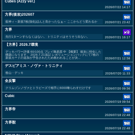
Cubes (Azzy ver.)
2026/07/22 14:17
方界(後攻)202607
藍神ィ～新規7枚(強化)ほんと良かったなぁ～ ここからどう変わるか
2026/07/21 23:42
方界
先行1ターンすらなくはない。 トリニティはそうそう出ない。
2026/07/21 16:17
【方界】2026.7環境
デッキパワー評価 60/100点 プレイ難易度:中 【概要】 後攻に特化した
構築になります。 2026.7.21追記 レボリューションパックにて7枚の
新規カードの追加が予告されたため救われることが決...
2026/07/21 12:58
デスピアミス・ノヴァ・トリニティ
咎山・デッキ
2026/07/20 11:33
全反撃
クリムゾンノヴァとトラピーズで相手に6000喰らわすだけです
2026/07/20 09:56
Cubic
2026/07/19 09:54
方界帝
2026/07/18 22:48
方界獣
2026/07/18 22:48