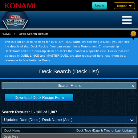
Log in
English
?
HOME
»
Deck Search Results
This is a list of Deck Recipes for Yu-Gi-Oh! TCG cards. By selecting a Deck, you can see
the details of that Deck Recipe. You can search for a Tournament Championship
Deck/Tournament Runner-Up Deck or Decks that contain a specific card. Decks that can
be used in DUEL LINKS and MASTER DUEL are also registered here; use them as a
reference to fare better in Duels.
Deck Search (Deck List)
Search Filters
∧
Download Deck Recipe Form
Search Results: 1 - 100 of 1,007
Deck Name
Deck Type /Date & Time of Last Update:
Deck Type
∨