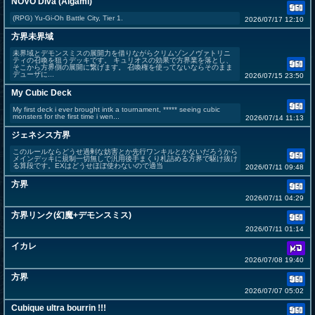
NOVO Diva (Aigami)
(RPG) Yu-Gi-Oh Battle City, Tier 1.
2026/07/17 12:10
方界未界域
未界域とデモンスミスの展開力を借りながらクリムゾンノヴァトリニ
ティの召喚を狙うデッキです。 キュリオスの効果で方界業を落とし、
そこから方界側の展開に繋げます。 召喚権を使ってないならそのまま
デューザに...
2026/07/15 23:50
My Cubic Deck
My first deck i ever brought intk a tournament, ***** seeing cubic
monsters for the first time i wen...
2026/07/14 11:13
ジェネシス方界
このルールならどうせ過剰な妨害とか先行ワンキルとかないだろうから
メインデッキに規制一切無しで汎用後手まくり札詰める方界で駆け抜け
る算段です。EXはどうせほぼ使わないので適当
2026/07/11 09:48
方界
2026/07/11 04:29
方界リンク(幻魔+デモンスミス)
2026/07/11 01:14
イカレ
2026/07/08 19:40
方界
2026/07/07 05:02
Cubique ultra bourrin !!!