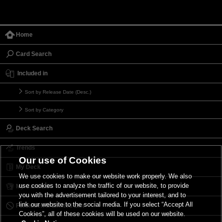
Home
Card Search
Included in
Sort by Release Date (Desc.)
Sort by Category
Deck Search
Trends
Our use of Cookies
My Deck
We use cookies to make our website work properly. We also
use cookies to analyze the traffic of our website, to provide
My Card List
you with the advertisement tailored to your interest, and to
link our website to the social media. If you select “Accept All
Forbidden & Limited List
Cookies”, all of these cookies will be used on our website.