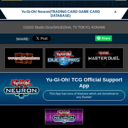
Yu-Gi-Oh! Neuron(TRADING CARD GAME CARD
∧
DATABASE)
©2020 Studio Dice/SHUEISHA, TV TOKYO, KONAMI
SHARE:
Yu-Gi-Oh! TCG Official Support
App
This App has tons of features which are beneficial to
any Duelist!