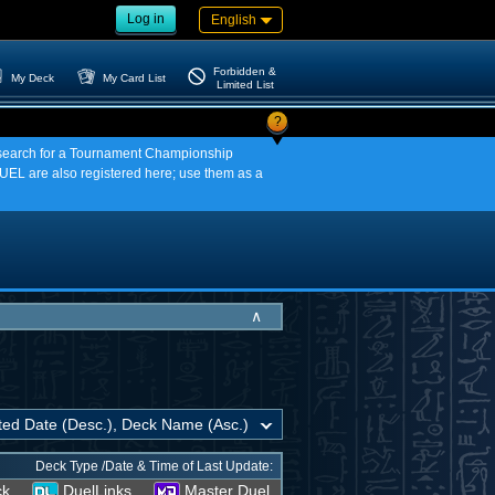
Log in
English
Forbidden &
My Deck
My Card List
Limited List
?
an search for a Tournament Championship
EL are also registered here; use them as a
∧
Deck Type /Date & Time of Last Update:
ck
DuelLinks
Master Duel