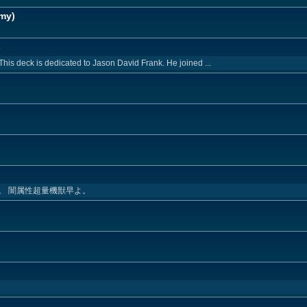
mmy)
s
This deck is dedicated to Jason David Frank. He joined ...
。 闇属性超量機獣早よ。