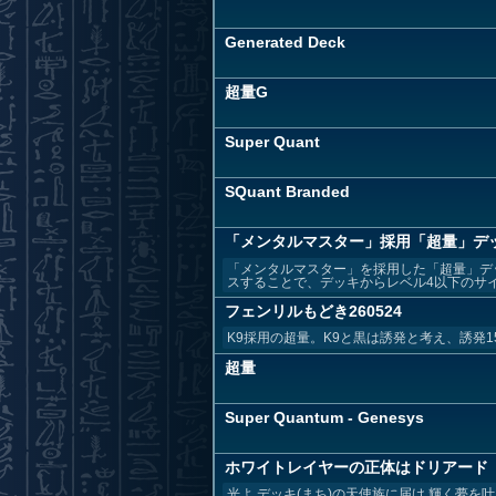
Generated Deck
超量G
Super Quant
SQuant Branded
「メンタルマスター」採用「超量」デ
「メンタルマスター」を採用した「超量」デッ
スすることで、デッキからレベル4以下のサイキ
フェンリルもどき260524
K9採用の超量。K9と黒は誘発と考え、誘発1
超量
Super Quantum - Genesys
ホワイトレイヤーの正体はドリアード
光よ デッキ(まち)の天使族に届け 輝く夢を