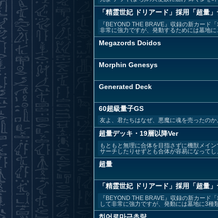
「精霊世妃 ドリアード」採用「超量」
『BEYOND THE BRAVE』収録の新
非常に強力ですが、発動するためには墓地に..
Megazords Doidos
Morphin Genesys
Generated Deck
60超級量子GS
友よ、君たちはなぜ、悪魔に魂を売ったのか
超量デッキ・19層以降Ver
もともと無理に合体を目指さずに機獣メイン
サーチしたりせずとも合体が容易になってしま
超量
「精霊世妃 ドリアード」採用「超量」
『BEYOND THE BRAVE』収録の新
して非常に強力ですが、発動には墓地に3種類以
히어로마근초량