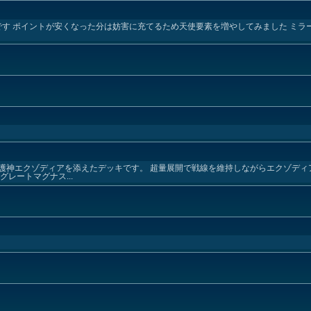
超量です ポイントが安くなった分は妨害に充てるため天使要素を増やしてみました ミ
護神エクゾディアを添えたデッキです。 超量展開で戦線を維持しながらエクゾディ
レートマグナス...