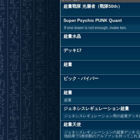
超量戰隊 光層者（戰隊50th）
Super Psychic PUNK Quant
If one tower is not enough, make two.
超量水晶
デッキ17
超量
ビック・バイパー
超量
超量
ジェネシスレギュレーション超量
ジェネシスレギュレーション用の超量デッキ
超量天使
ジェネシスレギュレーションの超量デッキ 
地効果で1枚初動のアルファンを持ってこれます