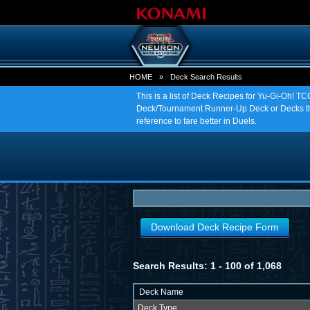
HOME
»
Deck Search Results
This is a list of Deck Recipes for Yu-Gi-Oh! 
Deck/Tournament Runner-Up Deck or Decks tha
reference to fare better in Duels.
Download Deck Recipe Form
Search Results: 1 - 100 of 1,068
Deck Name
Deck Type