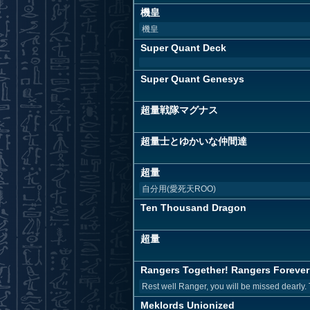
機皇
機皇
Super Quant Deck
Super Quant Genesys
超量戦隊マグナス
超量士とゆかいな仲間達
超量
自分用(愛死天ROO)
Ten Thousand Dragon
超量
Rangers Together! Rangers Forever
Rest well Ranger, you will be missed dearly. 
Meklords Unionized