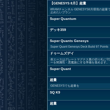
【GENESYS 8月】超量
#RAMチャンネル GENESYS8月環境の
止めたいプラン
Super Quantum
デッキ359
Super Quants Genesys
Super Quant Genesys Deck Build 97 Points
ドゥームズデイ
表エースはグレートマグナス裏の切り札に守
ーを闇属性・悪魔族にする準備を進めます。 グ
Super Quant
超量
GENESYSでも超量を
SQ K9
超量