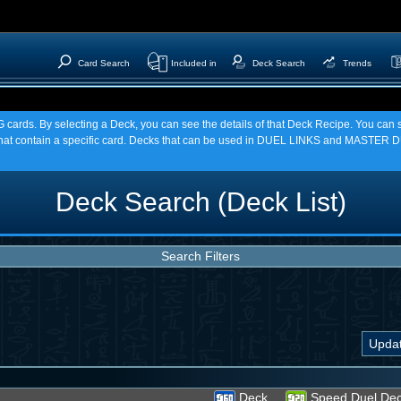
Card Search
Included in
Deck Search
Trends
TCG cards. By selecting a Deck, you can see the details of that Deck Recipe. You c
t contain a specific card. Decks that can be used in DUEL LINKS and MASTER DU
Deck Search (Deck List)
Search Filters
Deck
Speed Duel De