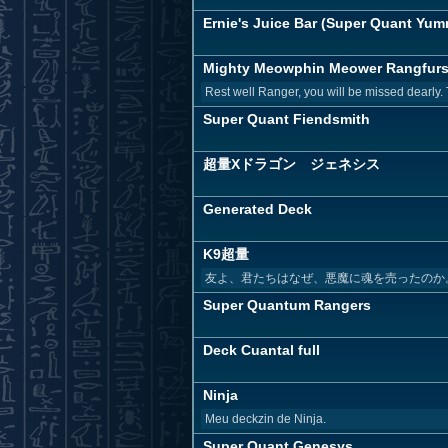
Ernie's Juice Bar (Super Quant Yu
Mighty Meowphin Meower Rangfur
Rest well Ranger, you will be missed dearly. 
Super Quant Fiendsmith
超量Xドラゴン ジェネシス
Generated Deck
K9超量
友よ、君たちはなぜ、悪魔に魂を売ったのか
Super Quantum Rangers
Deck Cuantal full
Ninja
Meu deckzin de Ninja.
Super Quant Genesys