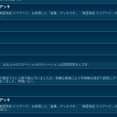
デッキ
カード「精霊世妃 ドリアード」を採用した「超量」デッキです。 「精霊世妃 ドリアード
.
。 おもちゃのコマーシャルのナレーションは玄田哲章さんです。
で遊ぼうという形で組んでいましたが、的確な新規により不純物を混ぜて必死にブ
いました。間違いなく...
デッキ
カード「精霊世妃 ドリアード」を採用した「超量」デッキです。 「精霊世妃 ドリアード
上...