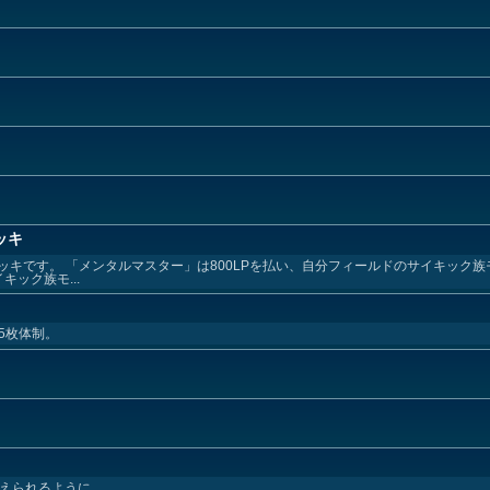
ッキ
キです。 「メンタルマスター」は800LPを払い、自分フィールドのサイキック
ック族モ...
5枚体制。
叶えられるように