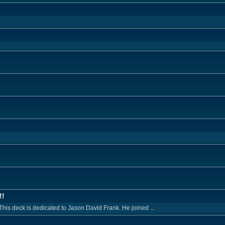
!!
This deck is dedicated to Jason David Frank. He joined ...