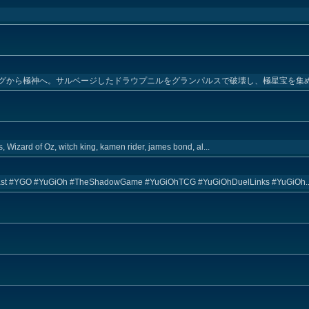
グから極神へ。サルベージしたドラウプニルをグランパルスで破壊し、極星宝を集
, Wizard of Oz, witch king, kamen rider, james bond, al...
 #YGO #YuGiOh #TheShadowGame #YuGiOhTCG #YuGiOhDuelLinks #YuGiOh..