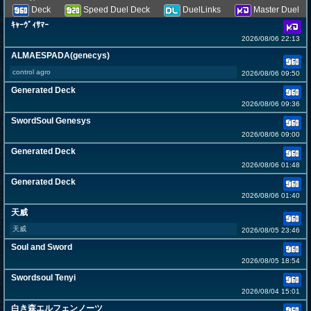
Deck
Speed Duel Deck
DuelLinks
Master Duel
ｷｬｰｳﾞｨｻﾏｰ
2026/08/06 22:13
ALMAESPADA(genecys)
control agro
2026/08/06 09:50
Generated Deck
2026/08/06 09:36
SwordSoul Genesys
2026/08/06 09:00
Generated Deck
2026/08/06 01:48
Generated Deck
2026/08/06 01:40
天威
天威
2026/08/05 23:46
Soul and Sword
2026/08/05 18:54
Swordsoul Tenyi
2026/08/04 15:01
白き森エルフェンノーツ