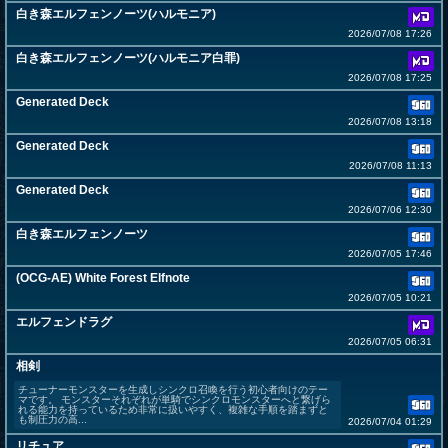
白き森エルフェンノーツ(ハルモニア)
2026/07/08 17:26
白き森エルフェンノーツ(ハルモニア白罪)
2026/07/08 17:25
Generated Deck
2026/07/08 13:18
Generated Deck
2026/07/08 11:13
Generated Deck
2026/07/06 12:30
白き森エルフェンノーツ
2026/07/05 17:46
(OCG-AE) White Forest Elfnote
2026/07/05 10:21
エルフェンドラグ
2026/07/05 06:31
相剣
チューナーモンスターを生成しシンクロ召喚を行う初心者向けのテー
マです。 モンスターそれぞれが単騎でシンクロモンスターへと繋げら
れる能力を持っているため非常に扱いやすく、複雑な手順を踏まずと
も制圧力の高...
2026/07/04 01:29
リチュア