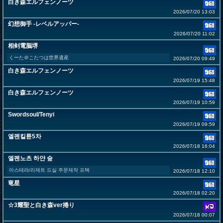
白き森エルフェンノーツ
2026/07/20 13:03
幻想御手 -レベルアッパー-
2026/07/20 11:02
相剣電脳堺
くーた＠こたつは世界遺産
2026/07/20 09:49
白き森エルフェンノーツ
2026/07/19 15:48
白き森エルフェンノーツ
2026/07/19 10:59
Swordsoul/Tenyi
2026/07/19 09:59
엘펜킬튠5차
2026/07/18 16:04
엘펜노츠 하얀 숲
아스테랴/리제트 드실 주문제작 프텍
2026/07/18 12:10
竜星
2026/07/18 02:20
☆3耀聖と白き森ver捲り
2026/07/18 00:07