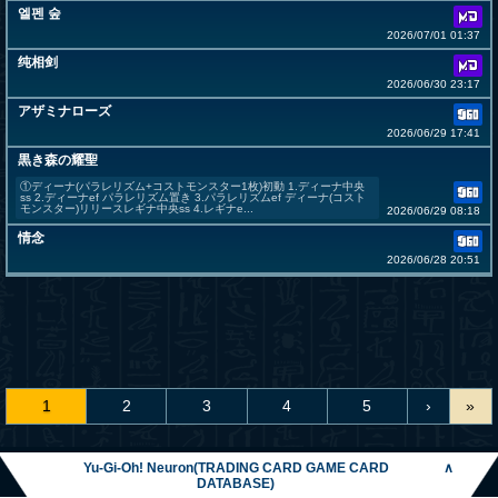
엘펜 숲
2026/07/01 01:37
纯相剑
2026/06/30 23:17
アザミナローズ
2026/06/29 17:41
黒き森の耀聖
①ディーナ(パラレリズム+コストモンスター1枚)初動 1.ディーナ中央
ss 2.ディーナef パラレリズム置き 3.パラレリズムef ディーナ(コスト
モンスター)リリースレギナ中央ss 4.レギナe...
2026/06/29 08:18
情念
2026/06/28 20:51
1
2
3
4
5
›
»
Yu-Gi-Oh! Neuron(TRADING CARD GAME CARD
∧
DATABASE)