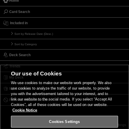
Home
Card Search
Included in
Sort by Release Date (Desc.)
Sort by Category
Deck Search
Trends
Our use of Cookies
My Deck
We use cookies to make our website work properly. We also
use cookies to analyze the traffic of our website, to provide
My Card List
you with the advertisement tailored to your interest, and to
link our website to the social media. If you select “Accept All
Forbidden & Limited List
Cookies”, all of these cookies will be used on our website.
Cookie Notice
Cookies Settings
Contact
Terms of Use
Terms of Use
Cookies Settings