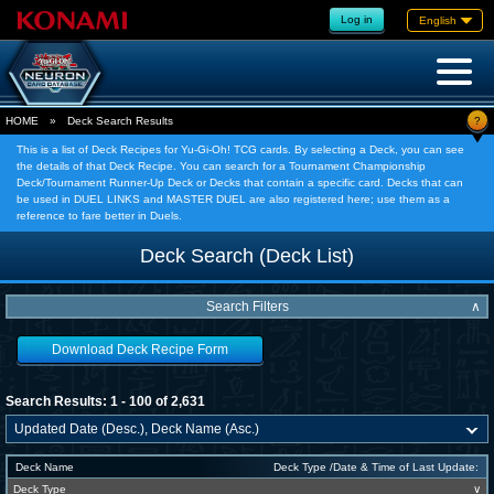
Log in
English
?
HOME
»
Deck Search Results
This is a list of Deck Recipes for Yu-Gi-Oh! TCG cards. By selecting a Deck, you can see
the details of that Deck Recipe. You can search for a Tournament Championship
Deck/Tournament Runner-Up Deck or Decks that contain a specific card. Decks that can
be used in DUEL LINKS and MASTER DUEL are also registered here; use them as a
reference to fare better in Duels.
Deck Search (Deck List)
Search Filters
∧
Download Deck Recipe Form
Search Results: 1 - 100 of 2,631
Deck Name
Deck Type /Date & Time of Last Update:
Deck Type
∨