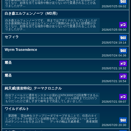
なくなり、妨害を当てる場所や数が足りないので貫通されることがあ
りましたがチ...
2026/07/25 09:02
白き森エルフェンノーツ（MD用）
白き森エルフェンノーツです。 前まではアザミナが入っていましたが
白き森展開のみまたはエルフェンノーツ展開のみとなると妨害数が少
なくなり、妨害を当てる場所や数が足りないので貫通されることがあ
りましたがチ...
2026/07/25 09:00
セフィラ
2026/07/24 19:14
Wyrm Trasendence
2026/07/24 04:36
耀圣
2026/07/21 18:32
耀圣
2026/07/21 16:54
純天威(後攻特化)_テーマクロニクル
自分フィールドに通常モンスターが居ればATK3000で2回攻撃できるム
ーラ・アーダラで後攻ワンキルを狙います。 ジェム回収までだけのつ
もりだったけど楽しすぎて称号まで完走してしまいました。
2026/07/21 09:07
ワイルドボルト
要調整 雷仙神をステップリーダでキープすることで、任意のタイ
ミングでライフが負けている状態を作り、巨大化やGPといったカード
のポテンシャルを引き上げる。 デッキの軸は天威勇者。 勇者展開
＋...
2026/07/20 20:30