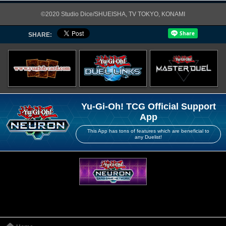
©2020 Studio Dice/SHUEISHA, TV TOKYO, KONAMI
SHARE:
Yu-Gi-Oh! TCG Official Support
App
This App has tons of features which are beneficial to
any Duelist!