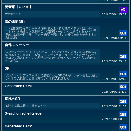
更新用【O.R.B.】
#青蓮デッキ
2026/05/04 15:54
雷の真影(真)
元・幻獣機ライテン一本槍 主役である《幻獣機ライテン》は、手札コ
ストと引き換えに回数制限なく幻獣機トークンを生成できるという特
徴的な効果を持つモンスター 内容を問わず、手札の枚数をそのまま出
力に変換...
2026/05/04 09:31
自作スターター
スターターデッキ2019をベースに（ペンデュラム以外の）各召喚法を
学べるように意識して改造。 タクティカルトライデッキのサイバード
ラゴンを購入したものの基礎ルールから分からないという方に向けて
作った試...
2026/05/03 23:47
SR
リンク・ペンデュラム抜きで最初作ったSRですが…いざ大会とか用に
サイドで入れ替えと言う方でサイドに入れました。
2026/05/03 12:40
Generated Deck
2026/05/02 17:22
疾風のSR
加速する風に乗って迎えるんだ
2026/05/01 21:02
Symphonische Krieger
2026/05/01 09:30
Generated Deck