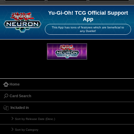
Yu-Gi-Oh! TCG Official Support
App
This App has tons of features which are beneficial to
any Duelist!
Home
Card Search
Included in
Sort by Release Date (Desc.)
Sort by Category