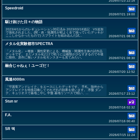
2026/07/23 22:14
Speedroid
2026/07/21 19:00
駆け抜けた日々の物語
2023/4/1からのレギュレーション対応済み 2023/03/18追記 VS追加
で強化されました。(闇・炎・地属性が程よく全て揃っていたデッキが
ここしかなかったもので) スプライトを組み込んだ試...
2026/07/21 08:32
メタル化実験都市SPECTRA
「メタル化」＋種族・属性変更による、機械族・闇属性主体の試作品
デッキです。 まだメタル化だけで戦うには種類が少なすぎるので今後
に期待。原作に無いメタル化モンスターも見てみたい。
2026/07/21 08:30
融合じゃねぇ！ユーゴだ！
2026/07/20 12:52
風速4000m
「守護竜アンドレイク」をエースにしたデッキです。 手札、除外から
アンドレイクを特殊召喚してそれぞれの効果を使います。 序盤 ダン
テ、キュリオスで墓地こやし 中盤 墓地リソースで戦い、...
2026/07/17 23:12
Stun sr
2026/07/16 02:32
F.A.
2026/07/16 00:40
SR 덱
2026/07/15 11:24