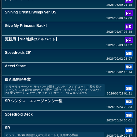
2026/06/09 21:18
Shining Crystal Wings Ver. U5
2026/06/09 02:00
Give My Princess Back!
2026/06/07 08:48
更新用【NR 地獄のアルバイト】
2026/06/03 01:32
Speedroids 26’
2026/06/02 23:57
Accel Storm
2026/06/02 15:14
白き森開発事業
トリケライナーと***サイバーで耐え マスラ－Ｏでドローして殴り続け
るデッキ 白き森のおかげで初動から融合に触りやすくなった シルヴィ
ns 魔女サーチ →アザミナリゼットサーチ、ss →ルシエラs...
2026/06/02 01:11
SR シンクロ エマージェンシー型
2026/05/24 23:33
Speedroid Deck
2026/05/24 05:01
SR
カジュアルSR 展開控えめで罠カードも使用する構築
2026/05/19 20:37