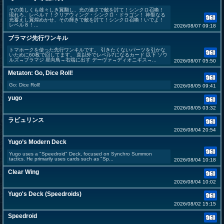
その美しくも雄々しき翼翻し、光の速さで敵を討て！シンクロ召喚！
現れろ、レベル７！クリアウィング・シンクロ・ドラゴン！ 神聖なる
光蓄えし翼煌めかせ、その輝きで敵を討て！シンクロ召喚！いでよ！
レベル８！...
2026/08/07 09:18
ブラマジ先行ワンキル
トマホークを使った先行ワンキルです。 引きたくないパーツを引かな
いために60枚で回してます。 直以外でレベル7になるカード 以下 ソウ
ルズ→ブラマジ 星向鳥→右端に出す デーヴァ→ディオニギス→...
2026/08/07 05:50
Metaton: Go, Dice Roll!
Go: Dice Roll!
2026/08/05 09:41
yugo
2026/08/05 03:32
ラビュリンス
2026/08/04 20:54
Yugo’s Modern Deck
Yugo uses a "Speedroid" Deck, focused on Synchro Summon
tactics. He primarily uses cards such as "Sp...
2026/08/04 10:18
Clear Wing
2026/08/04 10:02
Yugo's Deck (Speedroids)
2026/08/02 15:15
Speedroid