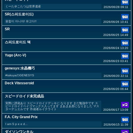
くーた＠こたつは世界遺産
2026/06/28 09:11
SR(스피드로이드)
융합이 아니야! 유고다!!
2026/06/26 10:41
SR
2026/06/25 14:49
스피드로이드 덱
2026/06/24 13:20
Yugo (Arc-V)
2026/06/23 03:41
genesys:水晶機巧
#takuyaのGENESYS
2026/06/20 22:11
Deck Vitesseroid
2026/06/20 06:44
スピードロイド未完成品
実際に誘発あり スピードロイドデッキに なります まだ勉強中です ス
ピードロイドベイゴマックス入ってます まあまあ形になりました マス
ターデュエルです 作成者ルイナライト
2026/06/17 13:09
F.A. City Grand Prix
I am S p e e d...
2026/06/15 11:39
ダイソンワンキル