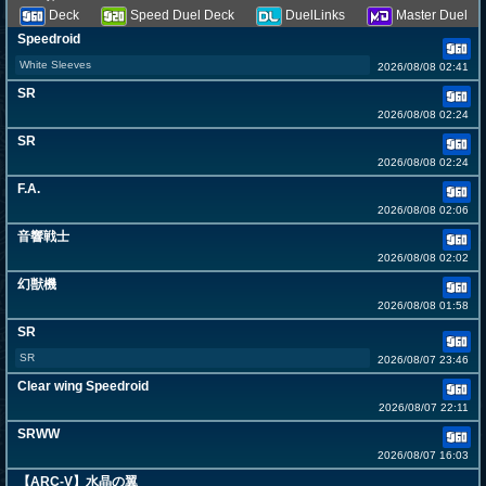
Deck
Speed Duel Deck
DuelLinks
Master Duel
Speedroid
White Sleeves
2026/08/08 02:41
SR
2026/08/08 02:24
SR
2026/08/08 02:24
F.A.
2026/08/08 02:06
音響戦士
2026/08/08 02:02
幻獣機
2026/08/08 01:58
SR
SR
2026/08/07 23:46
Clear wing Speedroid
2026/08/07 22:11
SRWW
2026/08/07 16:03
【ARC-V】水晶の翼