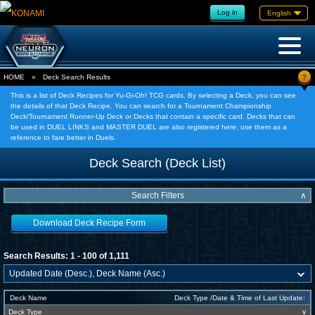
Log in
English
?
HOME
»
Deck Search Results
This is a list of Deck Recipes for Yu-Gi-Oh! TCG cards. By selecting a Deck, you can see
the details of that Deck Recipe. You can search for a Tournament Championship
Deck/Tournament Runner-Up Deck or Decks that contain a specific card. Decks that can
be used in DUEL LINKS and MASTER DUEL are also registered here; use them as a
reference to fare better in Duels.
Deck Search (Deck List)
Search Filters
∧
Download Deck Recipe Form
Search Results: 1 - 100 of 1,111
Deck Name
Deck Type /Date & Time of Last Update:
Deck Type
∨