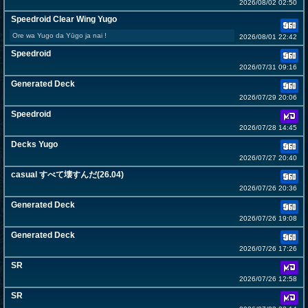
2026/08/02 02:50
Speedroid Clear Wing Yugo
Ore wa Yugo da Yūgo ja nai !
2026/08/01 22:42
Speedroid
2026/07/31 09:16
Generated Deck
2026/07/29 20:06
Speedroid
2026/07/28 14:45
Decks Yugo
2026/07/27 20:40
casual すべて壊すんだ(26.04)
2026/07/26 20:36
Generated Deck
2026/07/26 19:08
Generated Deck
2026/07/26 17:26
SR
2026/07/26 12:58
SR