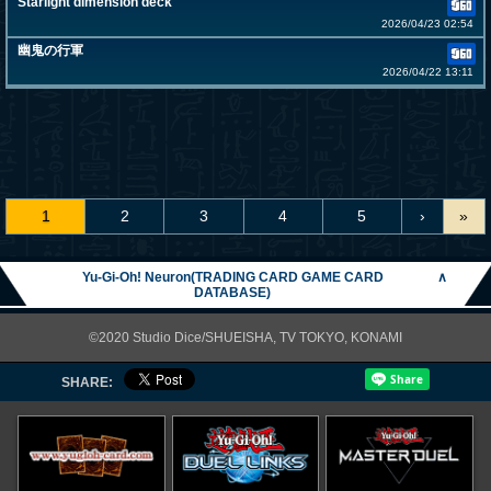
Starlight dimension deck
2026/04/23 02:54
幽鬼の行軍
2026/04/22 13:11
1
2
3
4
5
›
»
Yu-Gi-Oh! Neuron(TRADING CARD GAME CARD
∧
DATABASE)
©2020 Studio Dice/SHUEISHA, TV TOKYO, KONAMI
SHARE: