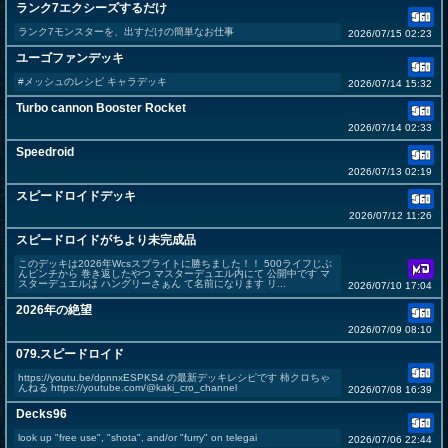
ランク7エクシーズするだけ
ランク7モンスターを、出すだけの簡単なお仕事
2026/07/15 02:23
ユーゴファンデッキ
#メッシュのレシピ キャラデッキ
2026/07/14 15:32
Turbo cannon Booster Rocket
2026/07/14 02:33
Speedroid
2026/07/13 02:19
スピードロイドデッキ
2026/07/12 11:26
スピードロイドがちより未完成品
このデッキは2026年Wcsスプライトに勝ちました！！ 500ライフじぶ
んピンチから 巻き返したやつ マスターデュエル内にて 公開中です マ
スターデュエルは ハングリーさぁん て名前になります リ...
2026/07/10 17:04
2026年の絶望
2026/07/09 08:10
079.スピードロイド
https://youtu.be/dpnnxESPKS4 の最新デッキレシピです 柿クロちゃ
んねる https://youtube.com/@kaki_cro_channel
2026/07/08 16:39
Decks96
look up "free use", "shota", and/or "furry" on telegai
2026/07/06 22:44