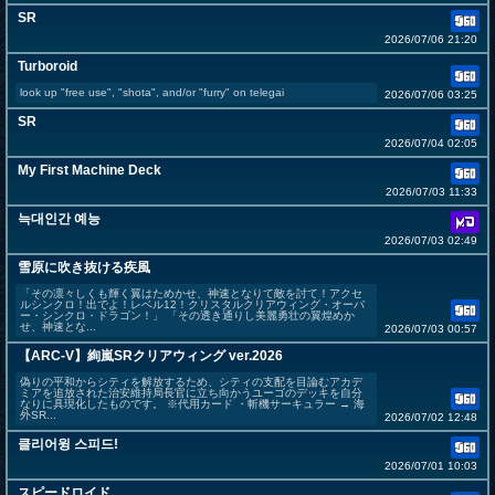
SR
2026/07/06 21:20
Turboroid
look up "free use", "shota", and/or "furry" on telegai
2026/07/06 03:25
SR
2026/07/04 02:05
My First Machine Deck
2026/07/03 11:33
늑대인간 예능
2026/07/03 02:49
雪原に吹き抜ける疾風
「その凛々しくも輝く翼はためかせ、神速となりて敵を討て！アクセ
ルシンクロ！出でよ！レベル12！クリスタルクリアウィング・オーバ
ー・シンクロ・ドラゴン！」 「その透き通りし美麗勇壮の翼煌めか
せ、神速とな...
2026/07/03 00:57
【ARC-V】絢嵐SRクリアウィング ver.2026
偽りの平和からシティを解放するため、シティの支配を目論むアカデ
ミアを追放された治安維持局長官に立ち向かうユーゴのデッキを自分
なりに具現化したものです。 ※代用カード ・斬機サーキュラー → 海
外SR...
2026/07/02 12:48
클리어윙 스피드!
2026/07/01 10:03
スピードロイド