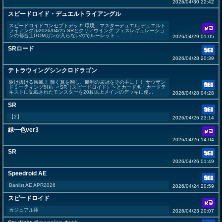
2026/04/30 22:42
スピードロイド・デュエルトライアングル
スピードロイドコンセプトデッキ 環境：マスターデュエル デュエルト
ライアングル2026/04/25 SRとクリアウイング フェスレギュレーショ
ンの都合上GOMガンが入らないのでルーレット...
2026/04/29 01:05
SRロード
2026/04/28 20:39
テトラウィングシンクロドラゴン
駆け抜ける疾風！ 輝く翼を翻し、勝利の栄冠をその手に！！ サウザン
ドミーティング対応 ＜SR（スピードロイド）＞とカード名・カードテ
キストに記載されたモンスターを20枚以上メインのデッキに使...
2026/04/28 04:28
SR
【2】
2026/04/26 23:14
緑一色ver3
2026/04/26 14:04
SR
2026/04/26 01:49
Speedroid AE
Banlist AE APR2026
2026/04/24 20:59
スピードロイド
カジュアル用
2026/04/23 20:07