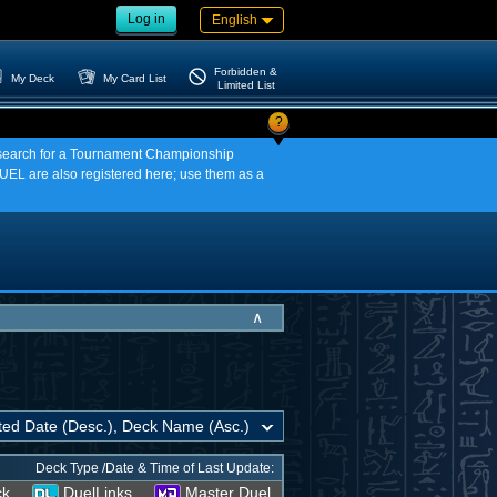
Log in
English
Forbidden &
My Deck
My Card List
Limited List
?
an search for a Tournament Championship
EL are also registered here; use them as a
∧
Deck Type /Date & Time of Last Update:
ck
DuelLinks
Master Duel