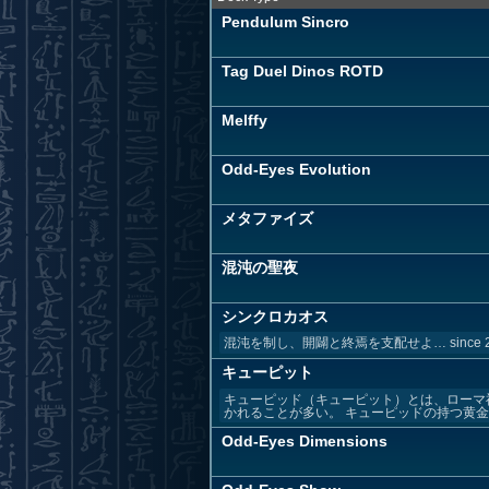
Pendulum Sincro
Tag Duel Dinos ROTD
Melffy
Odd-Eyes Evolution
メタファイズ
混沌の聖夜
シンクロカオス
混沌を制し、開闢と終焉を支配せよ… since 2
キューピット
キューピッド（キューピット）とは、ローマ
かれることが多い。 キューピッドの持つ黄金の
Odd-Eyes Dimensions