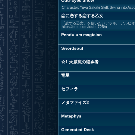
Odd-Eyes Show
Character: Yuya Sakaki Skill: Swing into A
恋に恋する恋する乙女
「恋する乙女」を使いたいデッキ。 アルビオ
https://note.com/touhu725/n...
Pendulum magician
Swordsoul
☆1 天威流の継承者
竜星
セフィラ
メタファイズ2
Metaphys
Generated Deck