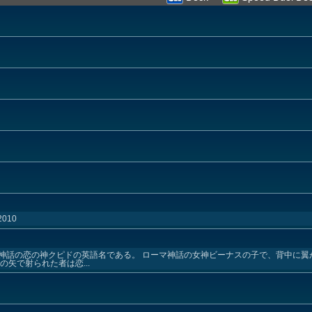
010
神話の恋の神クピドの英語名である。 ローマ神話の女神ビーナスの子で、背中に翼
矢で射られた者は恋...