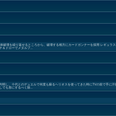
単体破壊を繰り返せるところから、破壊する相方にカードガンナーを採用 レギュラ
＆ドローでメタルフ...
明し、十代とのデュエルで何度も蘇るヘリオスを使ってきた時にTVの前で手に汗
でも形にするべく除...