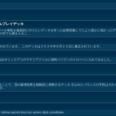
ルプレイデッキ
トロール奪取を徹底的にやりたいデッキを作った結果想像してたより遥かに強かった
何でも捕まえるこ...
されています。 このデッキは２０２６年６月２２日に修正されています。
込みギミックアリのマテリアクトルに相性バツグンのドローパン入れてみました。
ることで、③の破壊効果を能動的に発動するデッキ 主なssとバウンスの手段はそれぞれ
..
 même parmis tous les autres déjà constituée.