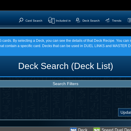
Card Search
Included in
Deck Search
Trends
TCG cards. By selecting a Deck, you can see the details of that Deck Recipe. You c
t contain a specific card. Decks that can be used in DUEL LINKS and MASTER DU
Deck Search (Deck List)
Search Filters
Deck
Speed Duel De