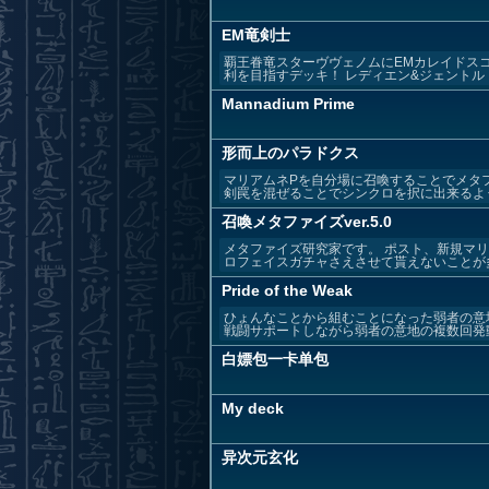
EM竜剣士
覇王眷竜スターヴヴェノムにEMカレイドス
利を目指すデッキ！ レディエン&ジェントル（
Mannadium Prime
形而上のパラドクス
マリアムネPを自分場に召喚することでメタ
剣罠を混ぜることでシンクロを択に出来るように
召喚メタファイズver.5.0
メタファイズ研究家です。 ポスト、新規マ
ロフェイスガチャさえさせて貰えないことが多
Pride of the Weak
ひょんなことから組むことになった弱者の意
戦闘サポートしながら弱者の意地の複数回発動を
白嫖包一卡单包
My deck
异次元玄化