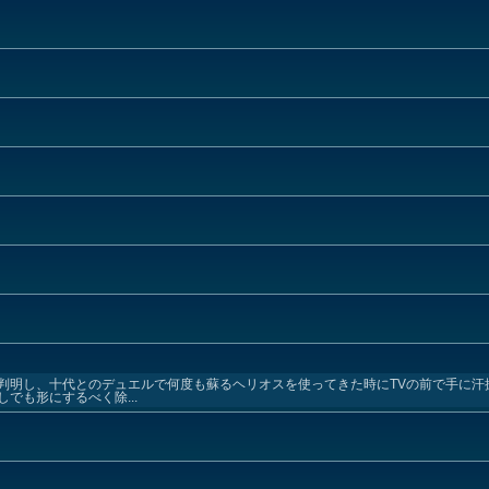
明し、十代とのデュエルで何度も蘇るヘリオスを使ってきた時にTVの前で手に汗
でも形にするべく除...