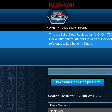
HOME
»
Deck Search Results
This is a list of Deck Recipes for Yu-Gi-Oh! 
Deck/Tournament Runner-Up Deck or Decks tha
reference to fare better in Duels.
Download Deck Recipe Form
Search Results: 1 - 100 of 1,282
Deck Name
Deck Type