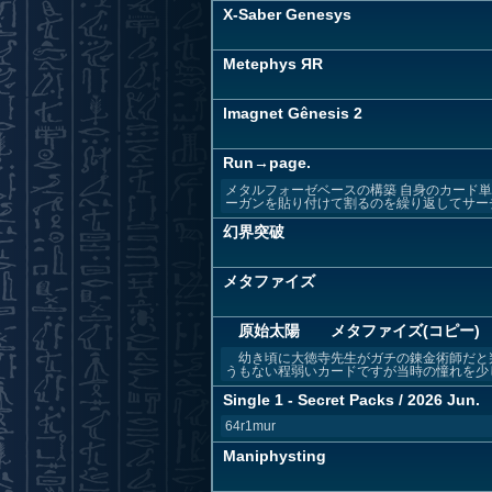
X-Saber Genesys
Metephys ЯR
lmagnet Gênesis 2
Run→page.
メタルフォーゼベースの構築 自身のカード
ーガンを貼り付けて割るのを繰り返してサーチ
幻界突破
メタファイズ
原始太陽 メタファイズ(コピー)
幼き頃に大徳寺先生がガチの錬金術師だと判
うもない程弱いカードですが当時の憧れを少し
Single 1 - Secret Packs / 2026 Jun.
64r1mur
Maniphysting