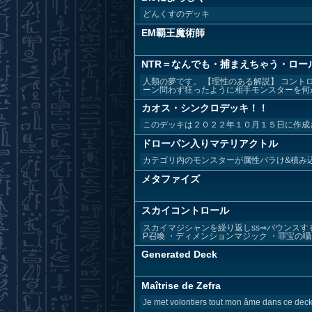
どんくすのデッキ
EM覇王魔術師
NTR＝なんでも・捕まえちゃう・ロー
人類の夢です。 【理性のある解説】 コン
ーン問わず狂ったように相手モンスターを何が
カオス・シンクロデッキ！！
このデッキは２０２２年１０月１５日に作成
ドローパン入りマテリアクトル
カテゴリ内のモンスターが属性バラけ&積み
メタファイズ
スカイコントロール
スカイマジシャンを繰り返しss⇒バウンスす
P召喚 ・ディメンションマジック ・罪宝の囁き.
Generated Deck
Maîtrise de Zefra
Je met volontiers tout mon âme dans ce deck