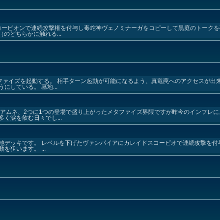
コーピオンで連続攻撃権を付与し毒蛇神ヴェノミナーガをコピーして黒庭のトークを
のどちらかに触れる...
ファイズを起動する。 相手ターン起動が可能になるよう、真竜罠へのアクセスが出来
している。 墓地...
リアムネ、2つに1つの登場で盛り上がったメタファイズ界隈ですが昨今のインフレ
く涙を飲む日々でし...
地デッキです。 レベルを下げたヴァンパイアにカレイドスコーピオで連続攻撃を付
狙います。 ...