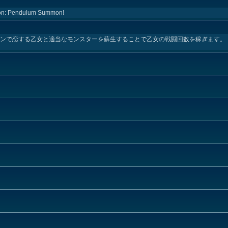
ction: Pendulum Summon!
ンで恋する乙女と適当なモンスターを蘇生することで乙女の戦闘回数を稼ぎます。 ↓こ