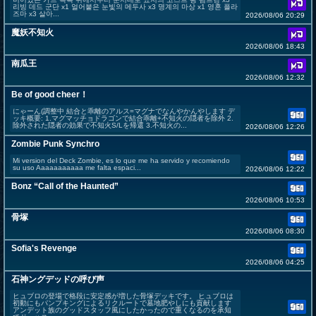
리빙 데드 군단 x1 얼어붙은 눈빛의 메두사 x3 명계의 마상 x1 영혼 플라
즈마 x3 살아...
2026/08/06 20:29
魔妖不知火
2026/08/06 18:43
南瓜王
2026/08/06 12:32
Be of good cheer！
にゃーん(調整中 結合と乖離のアルス=マグナでなんやかんやします デ
ッキ概要: 1.マグマッチョドラゴンで結合乖離+不知火の隠者を除外 2.
除外された隠者の効果で不知火S/Lを帰還 3.不知火の...
2026/08/06 12:26
Zombie Punk Synchro
Mi version del Deck Zombie, es lo que me ha servido y recomiendo
su uso Aaaaaaaaaaa me falta espaci...
2026/08/06 12:22
Bonz “Call of the Haunted”
2026/08/06 10:53
骨塚
2026/08/06 08:30
Sofia's Revenge
2026/08/06 04:25
石神ングデッドの呼び声
ヒュブロの登場で格段に安定感が増した骨塚デッキです。 ヒュブロは
初動にもパンプキングによるリクルートで墓地肥やしにも貢献します
アンデット族のグッドスタッフ風にしたかったので重くなるのを承知