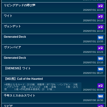
リビングデッドの呼び声
2026/07/31 14:15
ワイト
2026/07/31 14:13
ヴェンデット
2026/07/31 14:13
Generated Deck
2026/07/31 13:55
ヴァンパイア
2026/07/31 13:23
Generated Deck
2026/07/31 13:10
【GENESIS】ワイト
2026/07/31 08:27
【MD用】Call of the Haunted
○初動となるカード：計13枚 初動率：87.73% ・パンプキン ３枚
・メデューサ ３枚 ・ユニゾンビ ３枚 ・霊魂 ３枚 ・おろ
埋 １枚 ○手札誘発＆後攻札：計 17枚 ...
2026/07/31 00:09
千年スミスホルスワイト
2026/07/30 18:50
リビデ