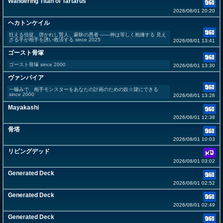
Wandering Titan of Tartarus
2026/08/01 20:20
ヘカトンケイル
狂える信徒、啓かれし賢人、蒙昧の愚者 ――神は等しく抱擁する 見え
ざる手が相手を誘い救済する since 2025
2026/08/01 13:41
ゴースト骨塚
ゴースト骨塚 since 2000
2026/08/01 13:30
ヴァンパイア
一噛みで、相手モンスターをあなたの計画のための奴☆隷にできる
since 2000
2026/08/01 13:28
Mayakashi
2026/08/01 12:38
骨塔
2026/08/01 10:03
リビングデッド
2026/08/01 03:02
Generated Deck
2026/08/01 02:52
Generated Deck
2026/08/01 02:49
Generated Deck