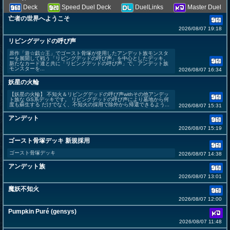
Deck
Speed Duel Deck
DuelLinks
Master Duel
亡者の世界へようこそ
2026/08/07 19:18
リビングデッドの呼び声
原作「遊☆戯☆王」でゴースト骨塚が使用したアンデット族モンスタ
ーを展開して戦う「リビングデッドの呼び声」を中心としたデッキ。
新たなカード達と共に「リビングデッドの呼び声」で、アンデット族
モンスターを...
2026/08/07 16:34
妖星の火輪
【妖星の火輪】 不知火＆リビングデッドの呼び声withその他アンデッ
ト族な GS系デッキです。 リビングデッドの呼び声により墓地から何
度も蘇生する だけでなく、不知火の採用で除外から帰還できるよう...
2026/08/07 15:31
アンデット
2026/08/07 15:19
ゴースト骨塚デッキ 新規採用
ゴースト骨塚デッキ
2026/08/07 14:38
アンデット族
2026/08/07 13:01
魔妖不知火
2026/08/07 12:00
Pumpkin Puré (gensys)
2026/08/07 11:48