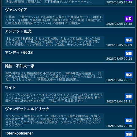
準備の展開例 【展開方法】 ①下準備efでスレイヤーとボーン...
2026/08/05 14:49
ヴァンパイア
◇基本 ・下級ヴァンパイアを墓地から蘇生して展開＆サーチ ・相手モ
ンスターを利用してA召喚,X召喚 ◇幽鬼+領域による展開 【展開方法】
①領域発動 ②領域efでヴァンパイア召喚権+1 ③幽鬼n...
2026/08/05 14:48
アンデット 虹光
【ヒュブロ1枚初動】 1.ヒュブロ召喚。 2.ヒュブロ効果、キングを落
として回収。 3.手札のキング効果、リビデセットしキングを捨てる。
4.リビデ発動、キング蘇生。 5.キング効果、チャンシーを特殊...
2026/08/05 09:09
アンデット60GS
2026/08/05 00:18
雑技・不知火一家
2024年2月より構築再開の 不知火流です。 2016年位から使用し、 針
の禁止から迷走してましたが いつか越えます。 ルーラーも逝きました
ね。 どうしようか... ・構築最大ルート解説 (誘発来...
2026/08/04 22:21
ワイト
ワイトプリンス3 ワイトベイキング3 ワイトプリンセス3 ワンモアザワ
イト3 ユニゾンビ ワン・フォー・ワン おろかな埋葬 隣の芝刈り 亜空
間バトル3 計19枚が1枚初動。 三戦の号 手札抹殺 居合ド...
2026/08/04 21:31
ヴェンデットエルドリッチ
ヴェンデット儀式モンスターに二種のフリチェ除外効果付与して戦う
のが基本です。 新規デミスのおかげでバスタードの評価が大きく変わ
りました。リユニオンを使えば相手ターン中にレヴェナントとヘルハ
ウンドのフ...
2026/08/04 20:10
Totenkopfdiener