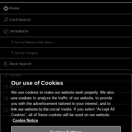
Home
Card Search
Included in
Sort by Release Date (Desc.)
Sort by Category
Deck Search
Trends
Our use of Cookies
My Deck
We use cookies to make our website work properly. We also
use cookies to analyze the traffic of our website, to provide
My Card List
you with the advertisement tailored to your interest, and to
link our website to the social media. If you select “Accept All
Forbidden & Limited List
Cookies”, all of these cookies will be used on our website.
Cookie Notice