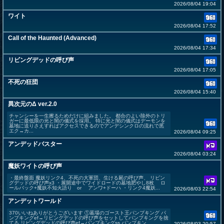
2026/08/04 19:04
ワイト
2026/08/04 17:52
Call of the Haunted (Advanced)
2026/08/04 17:34
リビングデッドの呼び声
2026/08/04 17:05
不死の狂団
2026/08/04 15:40
異次元のΔ ver.2.0
チャンシーを一生擦るためだけに組みました。 都合のよい除外のトリ
ガーに最低限の光と闇の儀式を採用。 特に光と闇の儀式はデーモンを
墓地に送りさえすればアクセスできるのでアンデシンクロの流れで黒
エク→カ...
2026/08/04 09:25
アンデッドバスター
2026/08/04 03:24
魔妖ワイトの呼び声
・最終盤面 魔妖リンク4、不死の大軍団、生ける屍の呼び声、 リビン
グデッドの呼び声x3 ・展開途中でワイドロードの墓地肥やし8枚 ロ
ールバック+魔妖不知火語り or アンワ+ドーハ ・リンク4魔妖...
2026/08/03 22:54
アンデットワールド
370いいねありがとうございます ①墓場のゴースト王パンプキング パ
ンプキングef→リビングデッドの呼び声をセットしてパンプキングを捨
てる リビングデッドの呼び声ef→パンプキングss パンプキン...
2026/08/03 20:57