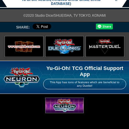
DATABASE)
©2020 Studio Dice/SHUEISHA, TV TOKYO, KONAMI
SHARE:
Yu-Gi-Oh! TCG Official Support
App
This App has tons of features which are beneficial to
any Duelist!