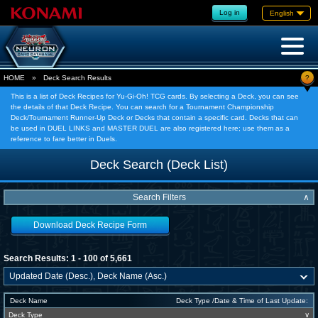
Log in
English
?
HOME
»
Deck Search Results
This is a list of Deck Recipes for Yu-Gi-Oh! TCG cards. By selecting a Deck, you can see
the details of that Deck Recipe. You can search for a Tournament Championship
Deck/Tournament Runner-Up Deck or Decks that contain a specific card. Decks that can
be used in DUEL LINKS and MASTER DUEL are also registered here; use them as a
reference to fare better in Duels.
Deck Search (Deck List)
Search Filters
∧
Download Deck Recipe Form
Search Results: 1 - 100 of 5,661
Deck Name
Deck Type /Date & Time of Last Update:
Deck Type
∨