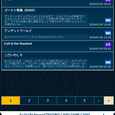
2026/07/30 18:41
ゴースト骨塚_202607
アンデットギミックでメルクリウムを立て、メルクリウムの効果でア
クセスしたライオウをリビングデッドの呼び声で場に出すデッキで
す。 ライオウを繰り返し蘇生することで再三のサーチ封じとチェーン
を組まないss...
2026/07/30 14:45
アンデットワールド
キャーーーーーーー！ ドーハさんのエルドリッチ！
2026/07/30 14:28
Call of the Haunted
2026/07/30 03:43
こだいのしろ
#いなごいちえ 「ホルス」とアンデット族を中心とした、タワーディフ
ェンス型のデッキ。 アンデット族お得意の蘇生に加え、「ダーク・ホ
ルス・ドラゴン」の効果により、様々なモンスターたちを呼び出しま...
2026/07/30 01:50
1
2
3
4
5
›
»
Yu-Gi-Oh! Neuron(TRADING CARD GAME CARD
∧