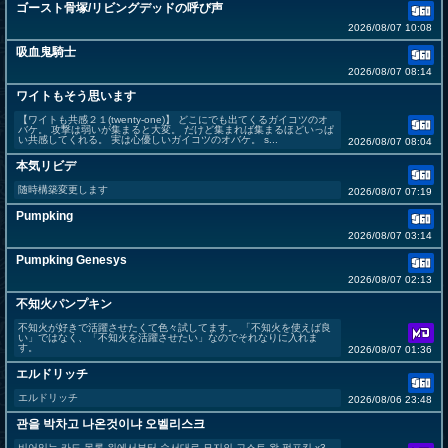
ゴースト骨塚/リビングデッドの呼び声
2026/08/07 10:08
吸血鬼騎士
2026/08/07 08:14
ワイトもそう思います
【ワイトも共感２１(twenty-one)】 どこにでも出てくるガイコツのオ
バケ。 攻撃は弱いが集まると大変。 だけど集まれば集まるほどいっぱ
い共感してくれる。 実は心優しいガイコツのオバケ。 s...
2026/08/07 08:04
本気リビデ
随時構築変更します
2026/08/07 07:19
Pumpking
2026/08/07 03:14
Pumpking Genesys
2026/08/07 02:13
不知火パンプキン
不知火が好きで活躍させたくて色々試してます。 「不知火を使えば良
い」ではなく、「不知火を活躍させたい」なのでそれなりに入れま
す。
2026/08/07 01:36
エルドリッチ
エルドリッチ
2026/08/06 23:48
관을 박차고 나온것이냐 오벨리스크
비어있는 카드 목록 위에서부터 순서대로 묘지의 고스트 왕 펌프킹 x3