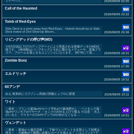
でドーハス...
2026/08/06 02:00
Call of the Haunted
2026/08/05 23:32
Tomb of Red-Eyes
Side Deck is a pivot away from Red-Eyes. - Hubolt should be in Side
Deck insted of 2nd Glow-Up Bloom...
2026/08/05 20:36
リビングデッドの呼び声(MD)
※8/5日追記 7/27のアップデートにより実装される骨塚デッキのMD仕
様です。 1枚初動はパンプキングとそれに繋がるメデューサ、霊魂プラ
ズマ、ブルームを落とせるユニゾンビになります。 BETBにて追...
2026/08/05 18:31
Zombie Bonz
2026/08/05 17:30
エルドリッチ
2026/08/05 16:52
60アンデ
めも 将来的にゴブゾン→死相の冥鑑ヒュブロに変更
2026/08/05 15:11
ワイト
◇基本 ・プリンス墓地efやロード手札efで墓地肥やし ・ベイキング墓
地efやワンモアefでサーチ ・キングのATKを上げて殴る ※注意 ・夫人
がいると、マスターの①efやアンワefが効かなくなる ...
2026/08/05 14:51
ヴェンデット
◇基本 ・墓地から儀式召喚！ ・下級ヴェンデットを生贄として効果を
得る！ ・大屍教efで展開に必要なカードを揃える！ ◇ユニゾンビ+下