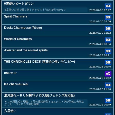
6霊使いビートダウン
6霊使いの皆で殴り倒すデッキです 強さは程々かな？
2026/07/30 17:47
Spirit Charmers
2026/07/30 02:56
Deck: Charmeuse (Rétro)
2026/07/30 02:32
World of Charmers
2026/07/29 08:34
Aleister and the animal spirits
2026/07/28 18:21
THE CHRONICLES DECK 精霊術の使い手(コピー)
2026/07/28 09:46
charmer
2026/07/28 01:52
les charmeuses
2026/07/26 21:40
混沌進化ーＲＵＭ厨/ネクロス型(ジェネシス対応版)
ＲＵＭ厨正式２号機。１号の魔術師型とはエクストラが明確に分岐し
ました。 ジェネシス向け調整。
2026/07/26 00:49
六霊使い