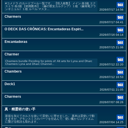
#コメドラ のカードプール一覧です。 【投入枚数】 メイン:各3枚 エク
ストラ:各2枚 【初期配布】 《赫の聖女カルテシア》１枚 《赫焉竜グラ
ンギニョル》１枚 ルール:マスタ...
2026/07/17 14:56
Charmers
2026/07/17 04:41
O DECK DAS CRÔNICAS: Encantadoras Espiri...
2026/07/16 04:14
Encantadoras
2026/07/15 21:06
Charmer
Charmers bundle Pending for prints of: Alt arts for Lyna and Dharc
Charmers Lyna and Dharc Channel...
2026/07/12 22:20
Chambers
2026/07/12 16:53
Deck1
2026/07/11 21:05
Charmers
2026/07/07 08:26
真・精霊術の使い手
新規を加えてホルスを抜いて霊使いに寄せました。 基本は霊使いで動
きますが、デモンスミスのパーツを仕込んで、使い魔からレクイエム
に繋げる戦法も取れます。
2026/07/04 14:25