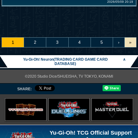
2026/05/09 20:19
1
2
3
4
5
›
»
Yu-Gi-Oh! Neuron(TRADING CARD GAME CARD
∧
DATABASE)
©2020 Studio Dice/SHUEISHA, TV TOKYO, KONAMI
SHARE:
Yu-Gi-Oh! TCG Official Support