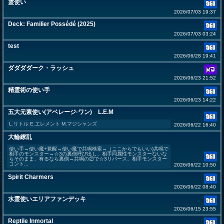
霊使い
2026/07/03 19:37
Deck: Familier Possédé (2025)
2026/07/03 03:24
test
2026/06/28 19:41
ダダダダーク・ラッシュ
2026/06/23 21:52
精霊術の使い手
2026/06/23 14:22
五大元素使い(アベレージ·ワン) L.E.M
L.リトル E.エレメント M.マジシャンズ
2026/06/22 16:40
大輪繚乱
使い手→使い魔+覚醒→使い魔で共鳴検索→（ここからでもいい)共鳴で
相手のモンスター→☆3の裏側呼び出し、相手同属性モンスターないな
らそのまま、有るなら裏側→共鳴の②で☆3リバース、相手モンスター
コント...
2026/06/22 10:50
Spirit Charmers
2026/06/22 08:40
水霊使いエリアファンデッキ
2026/06/15 23:55
Reptile Inmortal