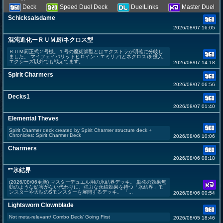
Deck
Speed Duel Deck
DuelLinks
Master Duel
Schicksalsdame
2026/08/07 16:05
混沌進化ーＲＵＭ厨/ネクロス型
ＲＵＭ厨正式２号機。１号の魔術師型とはエクストラが明確に分岐し
ました。 マイフェイバリットヒロイン・エミリア(とネクロス)を投入、
エクシーズ以外でも戦えてます。
2026/08/07 14:18
Spirit Charmers
2026/08/07 06:56
Decks1
2026/08/07 01:40
Elemental Theves
Spirit Charmer deck created by Spirit Charmer structure deck +
Chronicles: Spirit Charmer Deck
2026/08/06 10:06
Charmers
2026/08/06 08:18
**氷結界
(2026/08/06更新) マスターデュエル用の氷結界デッキ。 単発の効果無
効のような妨害がない代わりに、強力な永続効果を持つ「氷結界」モ
ンスターや大型のSモンスターを展開するデッキ。 「...
2026/08/06 00:54
Lightsworn Clownblade
Not meta-relevant/ Combo Deck/ Going First
2026/08/05 18:46