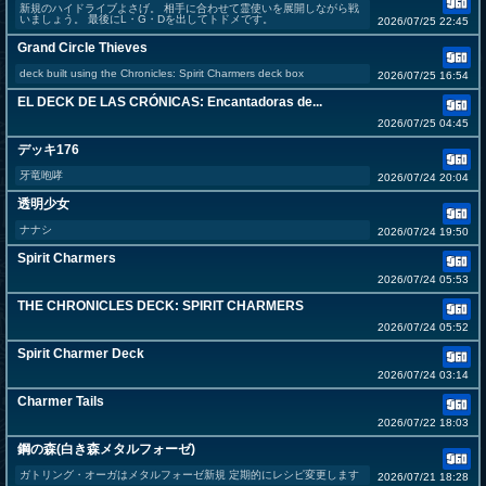
新規のハイドライブよさげ。 相手に合わせて霊使いを展開しながら戦
いましょう。 最後にL・G・Dを出してトドメです。
2026/07/25 22:45
Grand Circle Thieves
deck built using the Chronicles: Spirit Charmers deck box
2026/07/25 16:54
EL DECK DE LAS CRÓNICAS: Encantadoras de...
2026/07/25 04:45
デッキ176
牙竜咆哮
2026/07/24 20:04
透明少女
ナナシ
2026/07/24 19:50
Spirit Charmers
2026/07/24 05:53
THE CHRONICLES DECK: SPIRIT CHARMERS
2026/07/24 05:52
Spirit Charmer Deck
2026/07/24 03:14
Charmer Tails
2026/07/22 18:03
鋼の森(白き森メタルフォーゼ)
ガトリング・オーガはメタルフォーゼ新規 定期的にレシピ変更します
2026/07/21 18:28