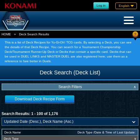
Log in
English
?
HOME
»
Deck Search Results
This is a list of Deck Recipes for Yu-Gi-Oh! TCG cards. By selecting a Deck, you can see
the details of that Deck Recipe. You can search for a Tournament Championship
Deck/Tournament Runner-Up Deck or Decks that contain a specific card. Decks that can
be used in DUEL LINKS and MASTER DUEL are also registered here; use them as a
reference to fare better in Duels.
Deck Search (Deck List)
Search Filters
∧
Download Deck Recipe Form
Search Results: 1 - 100 of 1,176
Deck Name
Deck Type /Date & Time of Last Update:
Deck Type
∨