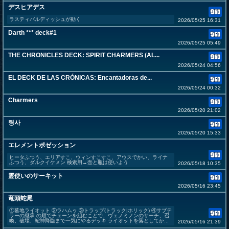
デスヒアデス
ラスティバルディッシュが動く
2026/05/25 16:31
Darth *** deck#1
2026/05/25 05:49
THE CHRONICLES DECK: SPIRIT CHARMERS (AL...
2026/05/24 04:56
EL DECK DE LAS CRÓNICAS: Encantadoras de...
2026/05/24 00:32
Charmers
2026/05/20 21:02
령사
2026/05/20 15:33
エレメントポゼッション
ヒータふつう、エリアすこ、ウィンすこすこ、アウスでかい、ライナ
ふつう、ダルクイケメン 検索用→壺と瓶は使いよう
2026/05/18 10:35
霊使いのサーキット
2026/05/16 23:45
竜頭蛇尾
①墓地ライオット ②ラハムゥ ③トラップ(トラック|ホリック) ④サブテ
ラーの継承 の順でチェーンを組むことで、ヴェノミノンのサーチ、召
喚、破壊、蛇神降臨まで一気にやるデッキ ライオットを落としてか...
2026/05/16 21:39