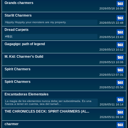
Grands charmers
2026/05/16 16:09
Starlit Charmers
Hippity Hoppity your monsters are my property.
2026/05/15 22:48
Dread Carpets
#喰奴
2026/05/14 23:43
Gagagigo: path of legend
2026/05/13 10:12
M. Kid: Charmer’s Guild
2026/05/13 10:06
Spirit Charmers
2026/05/13 07:31
Spirit Charmers
2026/05/12 05:56
Encantadoras Elementales
La magia de los elementos nunca debe ser subestimada. Es una
fuerza a tener en cuenta, sea del tamañ...
2026/05/11 16:14
THE CHRONICLES DECK: SPIRIT CHARMERS (AL...
2026/05/11 09:18
charmer