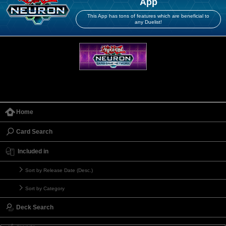
App
This App has tons of features which are beneficial to
any Duelist!
Home
Card Search
Included in
Sort by Release Date (Desc.)
Sort by Category
Deck Search