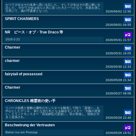
かつて少女はその未来へ思いを託した。 そして少女はその星に願いを
託した。 やがて少女は自らと共に在った力と一つとなり、水底を漂し
方舟にて、魂の守護者となった
2026/06/02 12:56
SPIRIT CHARMERS
2026/06/01 04:55
NR ピース・オブ・True Draco 帝
2026-2-22
2026/05/31 21:57
Charmer
2026/05/31 16:05
charmer
2026/05/30 12:33
fairytail of possessed
2026/05/28 21:34
Charmer
2026/05/27 09:06
CHRONICLES 精霊術の使い手
リバース効果と複数の属性のモンスターを駆使して戦う「霊使い」を
中心としたデッキ。 新たな切り札となる融合モンスター「大輪の霊使
い」とリンクモンスター「四花繚乱の霊使い」等が登場し、戦術が大
きく拡張され...
2026/05/26 22:46
Beschwörung der Vertrauten
Bisher nur ein Prototyp
2026/05/26 19:51