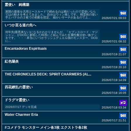
霊使い 純構築
展開の最後を汎用エースカードで締めるのは癪だったので霊使いなら
ではの動きを考えてみました。 自分はウィン推しです。 精霊術の使い
手とバテルの２枚での初動を想定。 細かいサーチがあるので上...
2026/07/21 09:03
いつか至る道の先へ
何年先(最悪来ない)になるかわかりませんが、「セブンスロード・マジ
シャン」がOCGに参戦した時用にと組んでみた全属性魔法使い族デッ
キです。 ・・・本当にいつかラッシュデュエル側のモンスター、OCG
に...
2026/07/21 08:32
Encantadoras Espirituais
2026/07/19 21:07
紅色陽炎
2026/07/19 20:10
THE CHRONICLES DECK: SPIRIT CHARMERS (AL...
2026/07/19 14:09
四花繚乱の霊使い
2026/07/18 16:05
ドラグマ霊使い
2026/07/17 デッキ完成
2026/07/18 03:34
Water Charmer Eria
2026/07/17 21:51
#コメドラ モンスター メイン各3枚 エクストラ各2枚