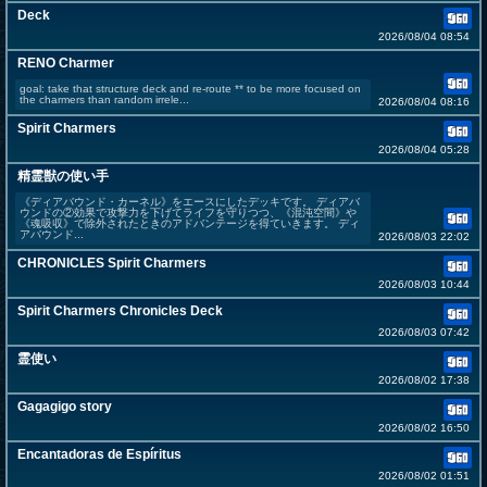
Deck
2026/08/04 08:54
RENO Charmer
goal: take that structure deck and re-route ** to be more focused on
the charmers than random irrele...
2026/08/04 08:16
Spirit Charmers
2026/08/04 05:28
精霊獣の使い手
《ディアバウンド・カーネル》をエースにしたデッキです。 ディアバ
ウンドの②効果で攻撃力を下げてライフを守りつつ、《混沌空間》や
《魂吸収》で除外されたときのアドバンテージを得ていきます。 ディ
アバウンド...
2026/08/03 22:02
CHRONICLES Spirit Charmers
2026/08/03 10:44
Spirit Charmers Chronicles Deck
2026/08/03 07:42
霊使い
2026/08/02 17:38
Gagagigo story
2026/08/02 16:50
Encantadoras de Espíritus
2026/08/02 01:51