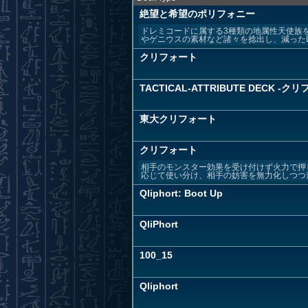
絶望と希望のポリフォニー
ドレミコードに属する3種類の地属性天使族
やゲニウスの素材など諸々を捻出し、減ったLP
クリフォート
TACTICAL-ATTRIBUTE DECK -ク
東大クリフォート
クリフォート
相手のモンスター効果を受け付けず火力で押
応じて使い分け、相手の妨害を無力化しつつ進
Qliphort: Boot Up
QliPhort
100_15
Qliphort