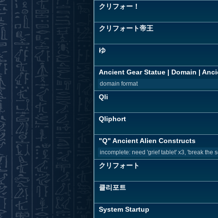
クリフォー！
クリフォート帝王
ゆ
Ancient Gear Statue | Domain | Ancie
domain format
Qli
Qliphort
"Q" Ancient Alien Constructs
incomplete: need 'grief tablet' x3, 'break the se
クリフォート
클리포트
System Startup