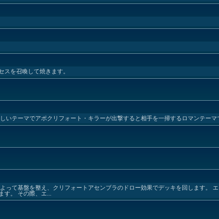
セスを召喚して焼きます。
難しいテーマでアポクリフォート・キラーが出撃すると相手を一掃するロマンテーマ
によって基盤を整え、クリフォートアセンブラのドロー効果でデッキを回します。 
。 その際、エ...