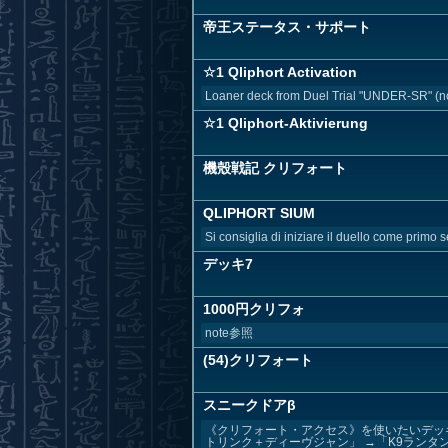
帝王ステータス・サポート
☆1 Qliphort Activation
Loaner deck from Duel Trial "UNDER-SR" (no 
☆1 Qliphort-Aktivierung
機殼戦記 クリフォート
QLIPHORT SIUM
Si consiglia di iniziare il duello come primo s
デッキ7
1000円クリフォ
note参照
(54)クリフォート
スニークドアβ
《クリフォート・アクセス》を使いたいデッ
トリンク＋ディーヴジャン」 →「K9ランタン＋