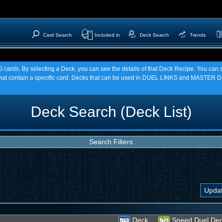
Card Search
Included in
Deck Search
Trends
TCG cards. By selecting a Deck, you can see the details of that Deck Recipe. You c
t contain a specific card. Decks that can be used in DUEL LINKS and MASTER DU
Deck Search (Deck List)
Search Filters
Deck
Speed Duel De