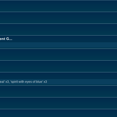
nt G...
al' x3, 'spirit with eyes of blue' x3