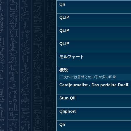
Qli
QLIP
QLIP
QLIP
モルフォート
機殻
二次作では意外と使い手が多い印象
Cardjournalist - Das perfekte Duell
Stun Qli
Qliphort
Qli