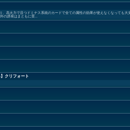
り、高火力で且つドミナス系統のカードで全ての属性の効果が使えなくなっても大
の誘発はまともに受...
an】クリフォート