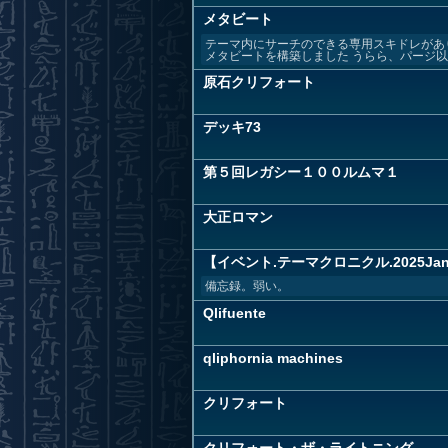
メタビート
テーマ内にサーチのできる専用スキドレがあ
メタビートを構築しました うらら、パージ以外
原石クリフォート
デッキ73
第５回レガシー１００ルムマ１
大正ロマン
【イベント.テーマクロニクル.2025J
備忘録。弱い。
Qlifuente
qliphornia machines
クリフォート