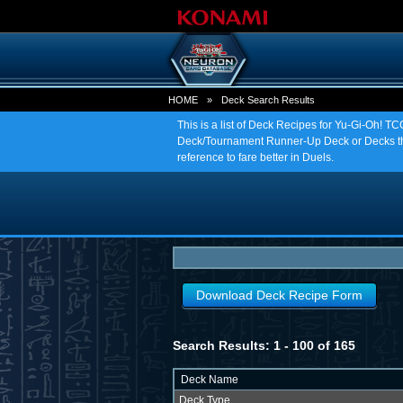
HOME
»
Deck Search Results
This is a list of Deck Recipes for Yu-Gi-Oh! 
Deck/Tournament Runner-Up Deck or Decks tha
reference to fare better in Duels.
Download Deck Recipe Form
Search Results: 1 - 100 of 165
Deck Name
Deck Type