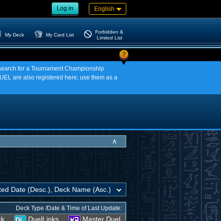
Log in
English
Forbidden &
My Deck
My Card List
Limited List
?
an search for a Tournament Championship
EL are also registered here; use them as a
∧
Deck Type /Date & Time of Last Update:
ck
DuelLinks
Master Duel