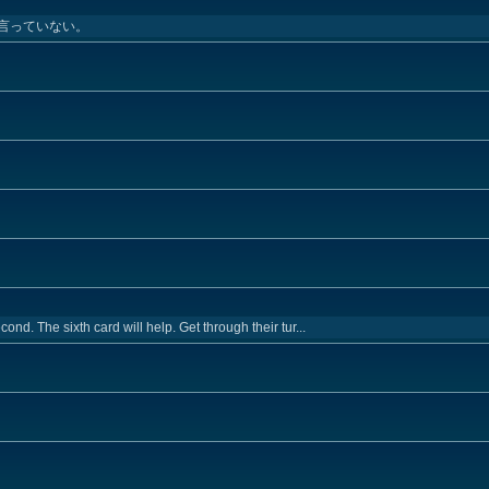
言っていない。
ond. The sixth card will help. Get through their tur...