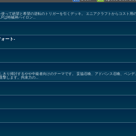
を使って絶望と希望の逆転のトリガーを引くデッキ。 エニアクラフトからコスト用
は時械神ハイロン...
リフォート-
しきり掃討するやや中級者向けのテーマです。 妥協召喚、アドバンス召喚、ペンデ
撃します。拘束力の...