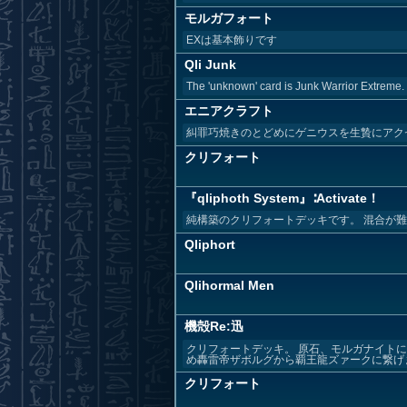
モルガフォート
EXは基本飾りです
Qli Junk
The 'unknown' card is Junk Warrior Extreme.
エニアクラフト
糾罪巧焼きのとどめにゲニウスを生贄にアク
クリフォート
『qliphoth System』∶Activate！
純構築のクリフォートデッキです。 混合が
Qliphort
Qlihormal Men
機殻Re:迅
クリフォートデッキ。 原石、モルガナイト
め轟雷帝ザボルグから覇王龍ズァークに繋げます
クリフォート