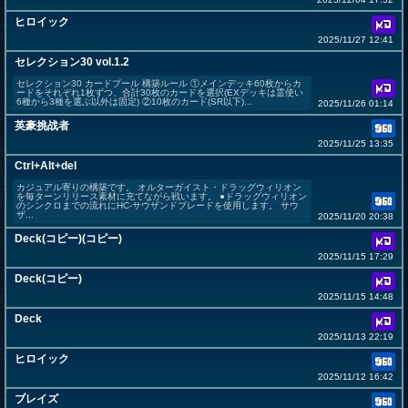
ヒロイック
2025/11/27 12:41
セレクション30 vol.1.2
セレクション30 カードプール 構築ルール ①メインデッキ60枚からカ
ードをそれぞれ1枚ずつ、合計30枚のカードを選択(EXデッキは霊使い
6種から3種を選ぶ以外は固定) ②10枚のカード(SR以下)...
2025/11/26 01:14
英豪挑战者
2025/11/25 13:35
Ctrl+Alt+del
カジュアル寄りの構築です。 オルターガイスト・ドラッグウィリオン
を毎ターンリリース素材に充てながら戦います。 ●ドラッグウィリオン
のシンクロまでの流れにHC-サウザンドブレードを使用します。 サウ
ザ...
2025/11/20 20:38
Deck(コピー)(コピー)
2025/11/15 17:29
Deck(コピー)
2025/11/15 14:48
Deck
2025/11/13 22:19
ヒロイック
2025/11/12 16:42
ブレイズ