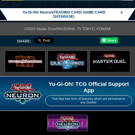
Yu-Gi-Oh! Neuron(TRADING CARD GAME CARD
∧
DATABASE)
©2020 Studio Dice/SHUEISHA, TV TOKYO, KONAMI
SHARE:
Yu-Gi-Oh! TCG Official Support
App
This App has tons of features which are beneficial to
any Duelist!