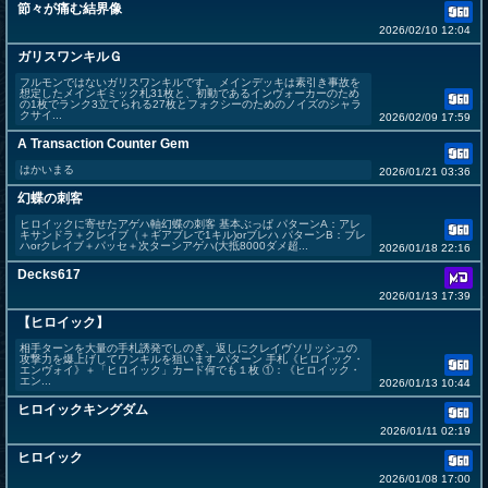
節々が痛む結界像
2026/02/10 12:04
ガリスワンキルＧ
フルモンではないガリスワンキルです。 メインデッキは素引き事故を
想定したメインギミック札31枚と、初動であるインヴォーカーのため
の1枚でランク3立てられる27枚とフォクシーのためのノイズのシャラ
クサイ...
2026/02/09 17:59
A Transaction Counter Gem
はかいまる
2026/01/21 03:36
幻蝶の刺客
ヒロイックに寄せたアゲハ軸幻蝶の刺客 基本ぶっぱ パターンA：アレ
キサンドラ＋クレイブ（＋ギアブレで1キル)orブレハ パターンB：ブレ
ハorクレイブ＋パッセ＋次ターンアゲハ(大抵8000ダメ超...
2026/01/18 22:16
Decks617
2026/01/13 17:39
【ヒロイック】
相手ターンを大量の手札誘発でしのぎ、返しにクレイヴソリッシュの
攻撃力を爆上げしてワンキルを狙います パターン 手札《ヒロイック・
エンヴォイ》＋「ヒロイック」カード何でも１枚 ①：《ヒロイック・
エン...
2026/01/13 10:44
ヒロイックキングダム
2026/01/11 02:19
ヒロイック
2026/01/08 17:00