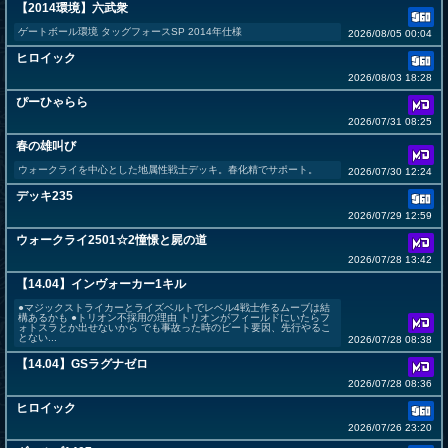
【2014環境】六武衆
ゲートボール環境 タッグフォースSP 2014年仕様
2026/08/05 00:04
ヒロイック
2026/08/03 18:28
ぴーひゃらら
2026/07/31 08:25
春の雄叫び
ウォークライを中心とした地属性戦士デッキ。春化精でサポート。
2026/07/30 12:24
デッキ235
2026/07/29 12:59
ウォークライ2501☆2憧憬と屍の道
2026/07/28 13:42
【14.04】インヴォーカー1キル
●マジックストライカーとライズベルトでレベル4戦士作るムーブは結
構あるかも ●トリオン不採用の理由 トリオンがフィールドにいたらフ
ォトスラとか出せないから でも事故った時のビート要因、先行やるこ
とない...
2026/07/28 08:38
【14.04】GSラグナゼロ
2026/07/28 08:36
ヒロイック
2026/07/26 23:20