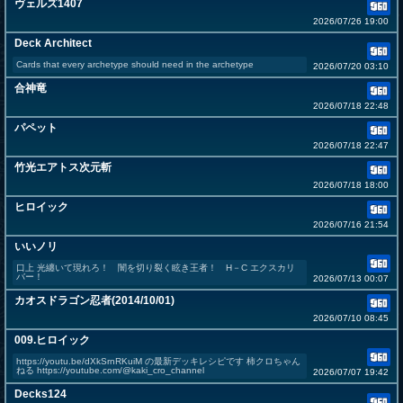
ヴェルズ1407
2026/07/26 19:00
Deck Architect
Cards that every archetype should need in the archetype
2026/07/20 03:10
合神竜
2026/07/18 22:48
パペット
2026/07/18 22:47
竹光エアトス次元斬
2026/07/18 18:00
ヒロイック
2026/07/16 21:54
いいノリ
口上 光纏いて現れろ！ 闇を切り裂く眩き王者！ H－C エクスカリ
バー！
2026/07/13 00:07
カオスドラゴン忍者(2014/10/01)
2026/07/10 08:45
009.ヒロイック
https://youtu.be/dXkSrnRKuiM の最新デッキレシピです 柿クロちゃん
ねる https://youtube.com/@kaki_cro_channel
2026/07/07 19:42
Decks124