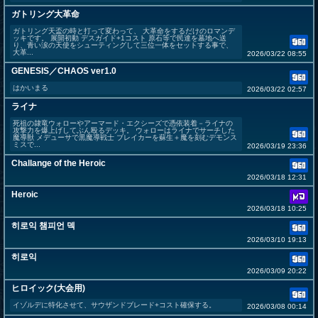
ガトリング大革命
ガトリング天盃の時と打って変わって、 大革命をするだけのロマンデ
ッキです。 展開初動 デスガイド+1コスト 原石等で民達を墓地へ送
り、青い涙の天使をシューティングして三位一体をセットする事で、
大革...
2026/03/22 08:55
GENESIS／CHAOS ver1.0
はかいまる
2026/03/22 02:57
ライナ
死祖の隷竜ウォローやアーマード・エクシーズで憑依装着－ライナの
攻撃力を爆上げしてぶん殴るデッキ。 ウォローはライナでサーチした
魔導獣 メデューサで黒魔導戦士 ブレイカーを蘇生＋魔を刻むデモンス
ミスで...
2026/03/19 23:36
Challange of the Heroic
2026/03/18 12:31
Heroic
2026/03/18 10:25
히로익 챔피언 덱
2026/03/10 19:13
히로익
2026/03/09 20:22
ヒロイック(大会用)
イゾルデに特化させて、サウザンドブレード+コスト確保する。
2026/03/08 00:14