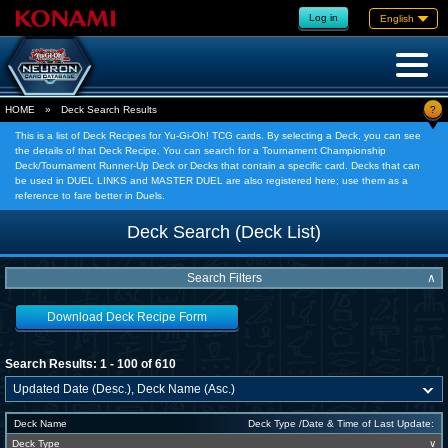
Log in
English
?
HOME
»
Deck Search Results
This is a list of Deck Recipes for Yu-Gi-Oh! TCG cards. By selecting a Deck, you can see
the details of that Deck Recipe. You can search for a Tournament Championship
Deck/Tournament Runner-Up Deck or Decks that contain a specific card. Decks that can
be used in DUEL LINKS and MASTER DUEL are also registered here; use them as a
reference to fare better in Duels.
Deck Search (Deck List)
Search Filters
∧
Download Deck Recipe Form
Search Results: 1 - 100 of 610
Deck Name
Deck Type /Date & Time of Last Update:
Deck Type
∨