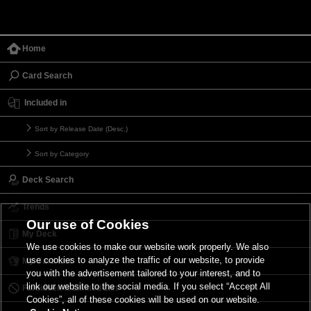
Home
Card Search
Included in
Sort by Release Date (Desc.)
Sort by Category
Deck Search
Trends
Our use of Cookies
My Deck
We use cookies to make our website work properly. We also
use cookies to analyze the traffic of our website, to provide
My Card List
you with the advertisement tailored to your interest, and to
link our website to the social media. If you select “Accept All
Forbidden & Limited List
Cookies”, all of these cookies will be used on our website.