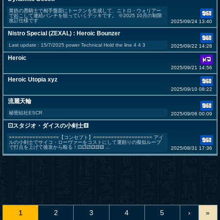
黄鉄の愚騎士で相手盤面にトークンを生成して、ニトロ・ウォリアー
で起こして連続パンチを狙っていくデッキです。 ※2025 10月の制限
改訂仕様です
2025/09/24 13:40
Nistro Special (ZEXAL) : Heroic Bounzer
Last update : 15/7/2025 power Technical Hold the line 4 4 3
2025/09/22 14:28
Heroic
2025/09/21 14:56
Heroic Utopia xyz
2025/09/10 08:22
流麗天輪
秘密結社ESCR
2025/09/06 00:09
⚀スタジオ・ダイスの小剣士⚅
=================【コンセプト】==================== アイ
ルの小剣士でサイコ・ローヴァーをコストにして運頼りの擬似ループ
で打点を上げて後攻から殴る！⚀⚁⚂⚃⚄⚅ ...
2025/08/31 17:36
1
2
3
4
5
›
»