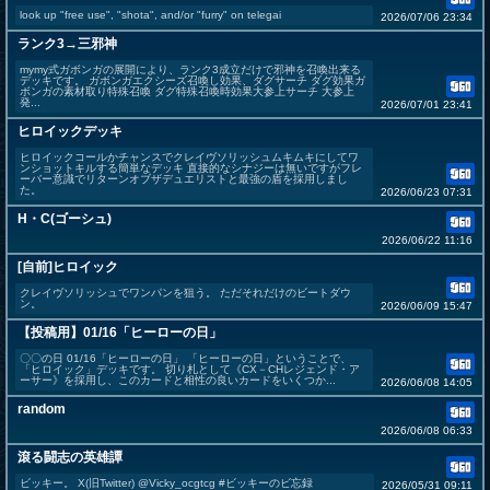
look up "free use", "shota", and/or "furry" on telegai
2026/07/06 23:34
ランク3→三邪神
mymy式ガボンガの展開により、ランク3成立だけで邪神を召喚出来る
デッキです。 ガボンガエクシーズ召喚し効果、ダグサーチ ダグ効果ガ
ボンガの素材取り特殊召喚 ダグ特殊召喚時効果大参上サーチ 大参上
発...
2026/07/01 23:41
ヒロイックデッキ
ヒロイックコールかチャンスでクレイヴソリッシュムキムキにしてワ
ンショットキルする簡単なデッキ 直接的なシナジーは無いですがフレ
ーバー意識でリターンオブザデュエリストと最強の盾を採用しまし
た。
2026/06/23 07:31
H・C(ゴーシュ)
2026/06/22 11:16
[自前]ヒロイック
クレイヴソリッシュでワンパンを狙う。 ただそれだけのビートダウ
ン。
2026/06/09 15:47
【投稿用】01/16「ヒーローの日」
〇〇の日 01/16「ヒーローの日」 「ヒーローの日」ということで、
「ヒロイック」デッキです。 切り札として《CX－CHレジェンド・ア
ーサー》を採用し、このカードと相性の良いカードをいくつか...
2026/06/08 14:05
random
2026/06/08 06:33
滾る闘志の英雄譚
ビッキー。 X(旧Twitter) @Vicky_ocgtcg #ビッキーのビ忘録
2026/05/31 09:11