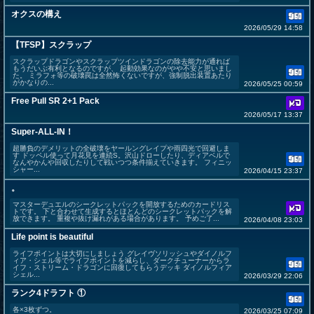
オクスの構え
2026/05/29 14:58
【TFSP】スクラップ
スクラップドラゴンやスクラップツインドラゴンの除去能力が通れば
もうだいぶ有利となるのですが、 起動効果なのがやや不安と思いまし
た。 ミラフォ等の破壊罠は全然怖くないですが、強制脱出装置あたり
がかなりの...
2026/05/25 00:59
Free Pull SR 2+1 Pack
2026/05/17 13:37
Super-ALL-IN！
超勝負のデメリットの全破壊をヤールングレイプや雨四光で回避しま
す ドッペル使って月花見を連続S。沢山ドローしたり、ディアベルで
なんやかんや回収したりして戦いつつ条件揃えていきます。 フィニッ
シャー...
2026/04/15 23:37
。
マスターデュエルのシークレットパックを開放するためのカードリス
トです。 下と合わせて生成するとほとんどのシークレットパックを解
放できます。 重複や抜け漏れがある場合があります。 予めご了...
2026/04/08 23:03
Life point is beautiful
ライフポイントは大切にしましょう グレイヴソリッシュやダイノルフ
ィア・シェル等でライフポイントを減らし、ダークチューナーからラ
イフ・ストリーム・ドラゴンに回復してもらうデッキ ダイノルフィア
シェル...
2026/03/29 22:06
ランク4ドラフト ①
各×3枚ずつ。
2026/03/25 07:09