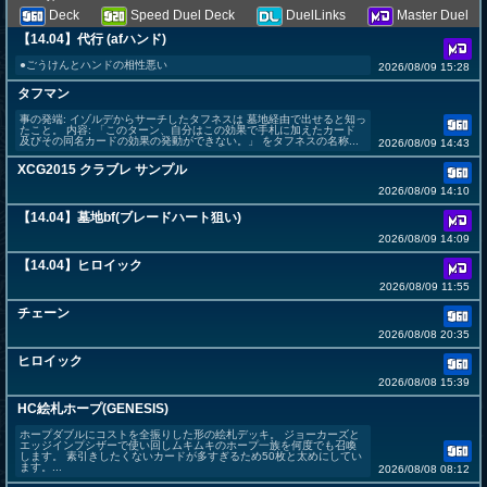
Deck
Speed Duel Deck
DuelLinks
Master Duel
【14.04】代行 (afハンド)
●ごうけんとハンドの相性悪い
2026/08/09 15:28
タフマン
事の発端: イゾルデからサーチしたタフネスは 墓地経由で出せると知っ
たこと。 内容: 「このターン、自分はこの効果で手札に加えたカード
及びその同名カードの効果の発動ができない。」 をタフネスの名称...
2026/08/09 14:43
XCG2015 クラブレ サンプル
2026/08/09 14:10
【14.04】墓地bf(ブレードハート狙い)
2026/08/09 14:09
【14.04】ヒロイック
2026/08/09 11:55
チェーン
2026/08/08 20:35
ヒロイック
2026/08/08 15:39
HC絵札ホープ(GENESIS)
ホープダブルにコストを全振りした形の絵札デッキ。 ジョーカーズと
エッジインプシザーで使い回しムキムキのホープ一族を何度でも召喚
します。 素引きしたくないカードが多すぎるため50枚と太めにしてい
ます。...
2026/08/08 08:12