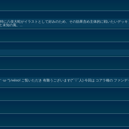
 特に八俣大蛇がイラストとして好みのため、その効果含め主体的に戦いたいデッキ
未知の風、...
oです･ω･*)ﾉнёιιο! ご覧いただき 有難うございます(*´▽`人) 今回は コアラ種の フ