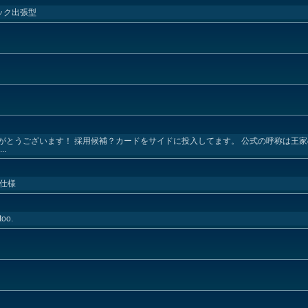
イック出張型
ねありがとうございます！ 採用候補？カードをサイドに投入してます。 公式の呼称は王
.
年仕様
too.