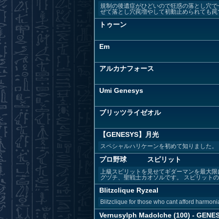
規制の後遺症がひどいので狂惑の落とし穴で
ぜて落とし穴罠増やして初動止められても罠でお
トゥーン
Em
アルカナフォース
Umi Genesys
ブリッツライゼオル
【GENESYS】月光
スペシャルハリケーンを初めて知りました。
プロ野球 スピリット
上級スピリットを見せてギダーマンを最大限
グヅチ、聖戦士カオソルです。 スピリットの追
Blitzclique Ryzeal
Blitzclique for those who cant afford harmoni
Vernusylph Madolche (100) - GENE