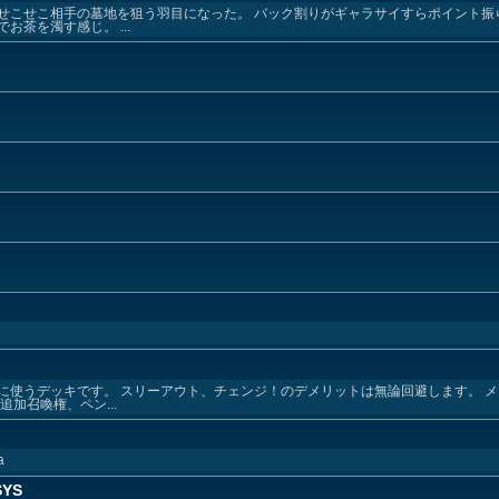
せこせこ相手の墓地を狙う羽目になった。 バック割りがギャラサイすらポイント振
茶を濁す感じ。 ...
に使うデッキです。 スリーアウト、チェンジ！のデメリットは無論回避します。 
加召喚権、ペン...
a
SYS