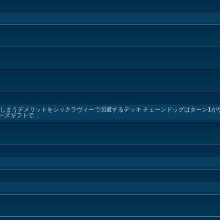
しまうデメリットをシックラヴィーで回避するデッキ チェーンドッグはターン1がな
ズギフトで...