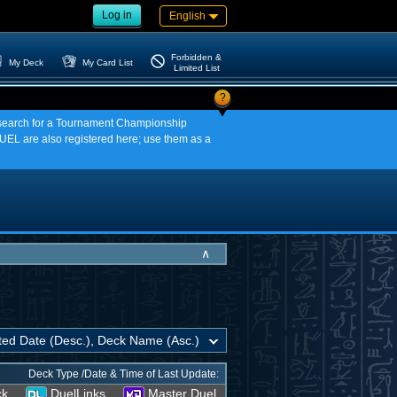
Log in
English
Forbidden &
My Deck
My Card List
Limited List
?
an search for a Tournament Championship
EL are also registered here; use them as a
∧
Deck Type /Date & Time of Last Update:
ck
DuelLinks
Master Duel