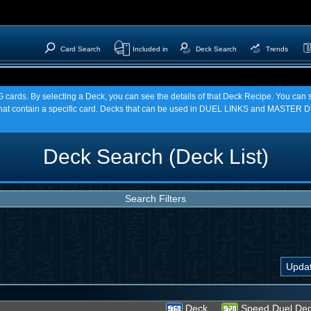
Card Search
Included in
Deck Search
Trends
TCG cards. By selecting a Deck, you can see the details of that Deck Recipe. You c
t contain a specific card. Decks that can be used in DUEL LINKS and MASTER DU
Deck Search (Deck List)
Search Filters
Deck
Speed Duel De