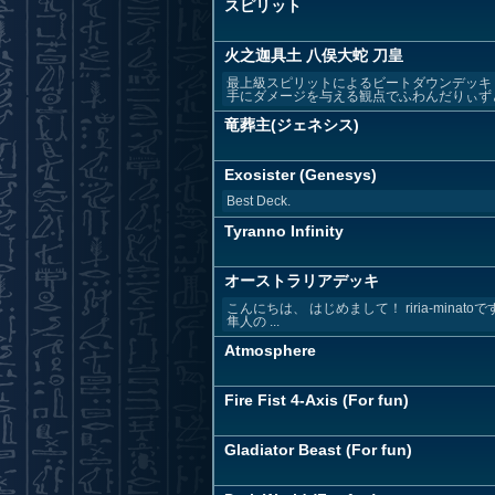
スピリット
火之迦具土 八俣大蛇 刀皇
最上級スピリットによるビートダウンデッキ
手にダメージを与える観点でふわんだりぃずと
竜葬主(ジェネシス)
Exosister (Genesys)
Best Deck.
Tyranno Infinity
オーストラリアデッキ
こんにちは、 はじめまして！ riria-minat
隼人の ...
Atmosphere
Fire Fist 4-Axis (For fun)
Gladiator Beast (For fun)