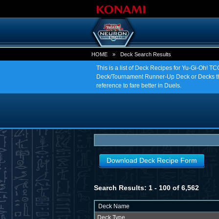
HOME
»
Deck Search Results
This is a list of Deck Recipes for Yu-Gi-Oh! 
Deck/Tournament Runner-Up Deck or Decks tha
reference to fare better in Duels.
Download Deck Recipe Form
Search Results: 1 - 100 of 6,562
Deck Name
Deck Type