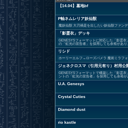
【14.04】墓地bf
P軸ネムレリア妖仙獣
魔妖仙獣 大刃禍是を出したい妖仙獣ファン
「影霊衣」デッキ
GENESYSフォーマットに対応した「影霊
の「虹光の宣告者」を採用しても余裕があり、さ
リシド
ホーリーエルフ→ローズパメラ 魔術ミラフ
ジェネクロスマ（引用元有り）村用公
GENESYSフォーマットで構築した「影霊
ントの「虹光の宣告者」を採用しても余裕があり
U.A. Genesys
Crystal Cuties
Diamond dust
rio kastle