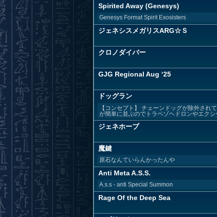
Spirited Away (Genesys)
Genesys Format Spirit Exosisters
ジェネシスメガリスARG☆Ｓ
クロノダイバー
GJG Regional Aug ‘25
ドッグラン
【コンセプト】 チェーンドッグが除外されて
が簡単に並ぶのでトラペゾヘドロンやエクシー
ジェネホープ
魔鍵
原石なんていらんかったんや
Anti Meta A.S.S.
A.s.s - anti Special Summon
Rage Of the Deep Sea