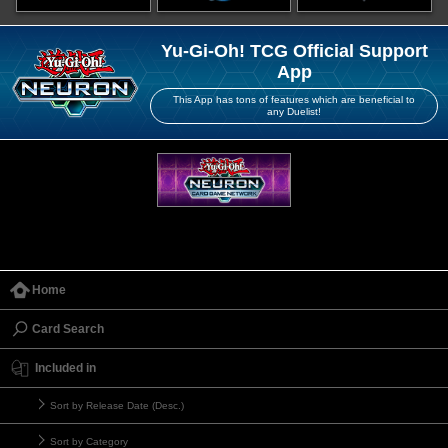
Yu-Gi-Oh! TCG Official Support
App
This App has tons of features which are beneficial to
any Duelist!
Home
Card Search
Included in
Sort by Release Date (Desc.)
Sort by Category