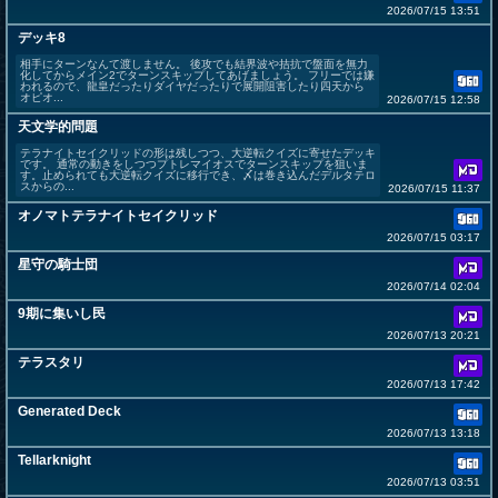
2026/07/15 13:51
デッキ8
相手にターンなんて渡しません。 後攻でも結界波や拮抗で盤面を無力
化してからメイン2でターンスキップしてあげましょう。 フリーでは嫌
われるので、龍皇だったりダイヤだったりで展開阻害したり四天から
オピオ...
2026/07/15 12:58
天文学的問題
テラナイトセイクリッドの形は残しつつ、大逆転クイズに寄せたデッキ
です。 通常の動きをしつつプトレマイオスでターンスキップを狙いま
す。止められても大逆転クイズに移行でき、〆は巻き込んだデルタテロ
スからの...
2026/07/15 11:37
オノマトテラナイトセイクリッド
2026/07/15 03:17
星守の騎士団
2026/07/14 02:04
9期に集いし民
2026/07/13 20:21
テラスタリ
2026/07/13 17:42
Generated Deck
2026/07/13 13:18
Tellarknight
2026/07/13 03:51