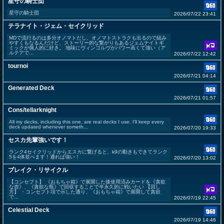
星守の騎士団
星守の騎士団
2026/07/22 23:41
テラナイト・ジェム・セイクリッド
MDで流行るのは多分オノマトだし、オノマトストラクも出るので組み
やすくもなるんだけど、ストーリー的な繋がりもあるジェムナイトギ
ミックが個人的に好き。 地味にヴィンゴルヴがパワー高くて強い（ア
ルテアで...
2026/07/22 12:42
tournoi
2026/07/21 04:14
Generated Deck
2026/07/21 01:57
Cons/tellarknight
All my decks, including this one, are real decks I use. I’ll keep every
deck updated whenever someth...
2026/07/20 19:33
セスカ先輩強いです！
ランク4セイクリッドからエスカに繋げると、k9の動きもできてランク
5を4体並べます！通れば強い！
2026/07/20 13:02
ブレイク・リサイクル
【コンセプト】 《おもちゃ箱》で展開した後使用済みカードを《貪欲
な壺》、《貪欲な瓶》で回収することで半永久的に戦いたい 【回し
方】 ・コンセプト項で示した通り、《おもちゃ箱》で展開して貪欲
で...
2026/07/19 22:45
Celestial Deck
2026/07/19 14:46