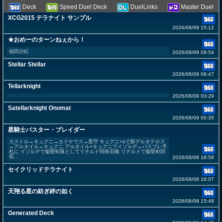
Deck
Speed Duel Deck
DuelLinks
Master Duel
XCG2015 テラナイト サンプル
2026/08/09 15:12
★おめーのターンねぇから！
福田沙紀
2026/08/09 09:54
Stellar Stellar
2026/08/09 09:47
Tellarknight
2026/08/09 03:29
Satellarknight Onomat
2026/08/09 00:35
星騎士バスター・ブレイダー
カストル→キュグニ→カドケウス→星守 キュグニ+αで新デルタテロス
→アルタイル→キュグニ アルタイル+キュグニでイゾルデ→バスブレ手
札に イゾルデで焔聖剣落としてリナルド特殊召喚 リナルドで焔聖剣回
収...
2026/08/08 18:58
セイクリッドテラナイト
2026/08/08 16:07
天翔る星の紡ぎ絆の如く
2026/08/08 15:49
Generated Deck