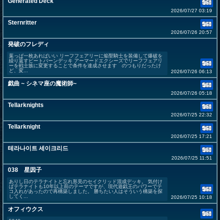
Generated Deck
2026/07/27 03:19
Sternritter
2026/07/26 20:57
発破のフレディ
葉っぱ一枚あればいい リーフフェアリーに焔聖騎士を装備して爆破を
繰り返すビートバーンデッキ アーマードエクシーズでリーフフェアリ
ーを戦士族に変更することで条件を達成させます のつもりだったけ
ど、変...
2026/07/26 06:13
戯曲 ~ シネマ座の魔術師~
2026/07/26 05:18
Tellarknights
2026/07/25 22:32
Tellarknight
2026/07/25 17:21
테라나이트 세이크리드
2026/07/25 11:51
038 星因子
ありし日のテラナイトと忘れ形見のセイクリッド混成デッキ。 気付け
ばテラナイトも10年以上前のテーマですが、現代遊戯王のパワーでテ
コ入れがあったので再構築しました。 勝ちたい人はそういう構築を探
してく...
2026/07/25 10:18
オフィウクス