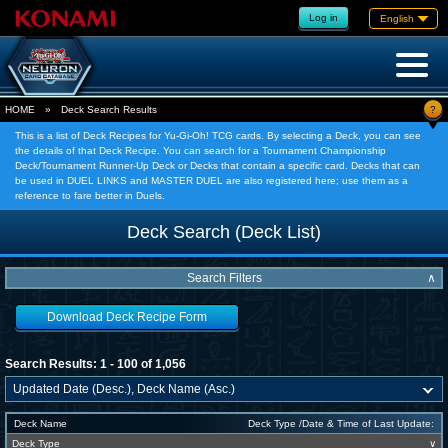
Log in
English
?
HOME
»
Deck Search Results
This is a list of Deck Recipes for Yu-Gi-Oh! TCG cards. By selecting a Deck, you can see
the details of that Deck Recipe. You can search for a Tournament Championship
Deck/Tournament Runner-Up Deck or Decks that contain a specific card. Decks that can
be used in DUEL LINKS and MASTER DUEL are also registered here; use them as a
reference to fare better in Duels.
Deck Search (Deck List)
Search Filters
∧
Download Deck Recipe Form
Search Results: 1 - 100 of 1,056
Deck Name
Deck Type /Date & Time of Last Update:
Deck Type
∨