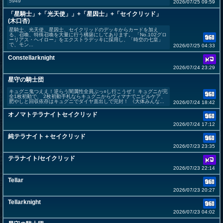
5949
2026/07/25 09:59
「星騎士」+「光天使」」+「星因士」+「セイクリッド」
(木口杏)
星騎士、光天使、星因士、セイクリッドのデッキからカードを加え
る、召喚、特殊召喚を大量に行う構築にしてあります。 「No.102グロ
ーリアス・ヘイロー」をエクストラデッキに採用し、「時空の七皇」
で、モン...
2026/07/25 04:33
Constellarknight
2026/07/24 23:29
星守の騎士団
キュグニ鬼つええ！逆らう闇属性全員ぶっ○し行こうぜ！ キュグニが完
全1枚初動で、 2枚初動手札ならキュグニからヴィマナでニビルケア、
肥やしと回収依存はキュグニでダイヤ直出しで完封！ 《大体みんな...
2026/07/24 18:42
オノマトテラナイトセイクリッド
2026/07/24 17:12
純テラナイト＋セイクリッド
2026/07/23 23:35
テラナイト/セイクリッド
2026/07/23 22:14
Tellar
2026/07/23 20:27
Tellarknight
2026/07/23 04:02