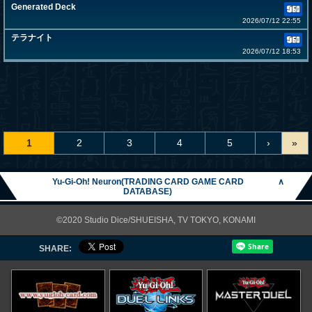
Generated Deck
2026/07/12 22:55
テラナイト
2026/07/12 18:53
1
2
3
4
5
›
»
Yu-Gi-Oh! Neuron(TRADING CARD GAME CARD
∧
DATABASE)
©2020 Studio Dice/SHUEISHA, TV TOKYO, KONAMI
SHARE: