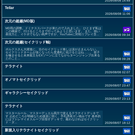
2026/08/08 14:49
Tellar
2026/08/08 11:06
次元の超越(MD版)
MD用の調整。ドミナススパークが来たので入れました。 ひとまず私は
この構築で、行けるところまで行ってみようと思います。 また、拙い
表現力と、イケボでもない肉声ですが、YouTubeに対戦リプレイ含...
2026/08/08 09:34
次元の超越(セイクリッド軸)
ポルクスさん大躍進に、古のセイクリッド推しは涙が止まんらない。
セイクリッドネームが強くなったら貫通札に化けるとはね……。 双子
を噛ませると未来龍王をEXゾーンに立てながらターンジャンプ出来る
とのこと...
2026/08/08 09:28
テラナイト
2026/08/08 02:07
オノマトセイクリッド
2026/08/07 23:47
ギャラクシーセイクリッド
2026/08/07 23:13
テラナイト
マスタールール、マスターデュエル両方で使えるテラナイトデッキで
す 止めどころが明確なため後攻に弱く、手札誘発ガン積みです 基本的
にはプトレマイオスループ目指すデッキで、敵わなければセイクリッ
ド・ダ...
2026/08/07 18:12
新規入りテラナイトセイクリッド