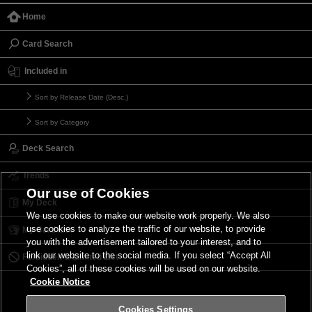
Home
Card Search
Included in
Sort by Release Date (Desc.)
Sort by Category
Deck Search
Trends
Our use of Cookies
My Deck
We use cookies to make our website work properly. We also
use cookies to analyze the traffic of our website, to provide
My Card List
you with the advertisement tailored to your interest, and to
link our website to the social media. If you select “Accept All
Forbidden & Limited List
Cookies”, all of these cookies will be used on our website.
Cookie Notice
Cookies Settings