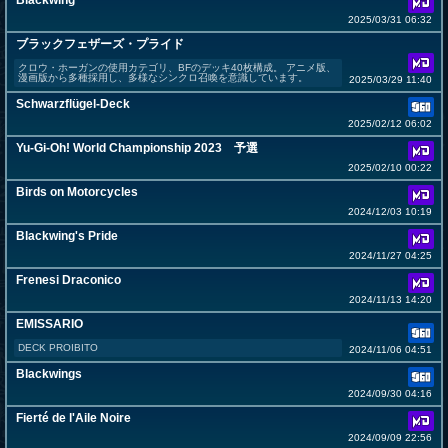
Blackwing
2025/03/31 06:32
ブラックフェザーズ・プライド
クロウ・ホーガンの使用カテゴリ、BFのデッキ40枚構成。 アニメ版、
漫画版から多種採用し、多様なシンクロ召喚を意識しています。
2025/03/29 11:40
Schwarzflügel-Deck
2025/02/12 06:02
Yu-Gi-Oh! World Championship 2023 予選
2025/02/10 00:22
Birds on Motorcycles
2024/12/03 10:19
Blackwing's Pride
2024/11/27 04:25
Frenesi Draconico
2024/11/13 14:20
EMISSARIO
DECK PROIBITO
2024/11/06 04:51
Blackwings
2024/09/30 04:16
Fierté de l'Aile Noire
2024/09/09 22:56