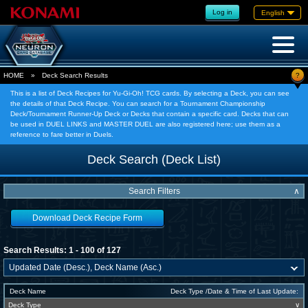
Log in
English
?
HOME
»
Deck Search Results
This is a list of Deck Recipes for Yu-Gi-Oh! TCG cards. By selecting a Deck, you can see
the details of that Deck Recipe. You can search for a Tournament Championship
Deck/Tournament Runner-Up Deck or Decks that contain a specific card. Decks that can
be used in DUEL LINKS and MASTER DUEL are also registered here; use them as a
reference to fare better in Duels.
Deck Search (Deck List)
Search Filters
∧
Download Deck Recipe Form
Search Results: 1 - 100 of 127
Deck Name
Deck Type /Date & Time of Last Update:
Deck Type
∨