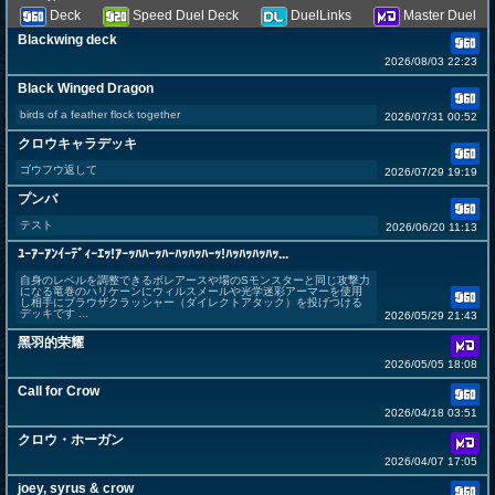
Deck
Speed Duel Deck
DuelLinks
Master Duel
Blackwing deck
2026/08/03 22:23
Black Winged Dragon
birds of a feather flock together
2026/07/31 00:52
クロウキャラデッキ
ゴウフウ返して
2026/07/29 19:19
プンバ
テスト
2026/06/20 11:13
ﾕｰｱｰｱﾝｲｰﾃﾞｨｰｴｯ!ｱｰｯﾊﾊｰｯﾊｰﾊｯﾊｯﾊｰｯ!ﾊｯﾊｯﾊｯﾊｯ...
自身のレベルを調整できるボレアースや場のSモンスターと同じ攻撃力
になる竜巻のハリケーンにウィルスメールや光学迷彩アーマーを使用
し相手にブラウザクラッシャー（ダイレクトアタック）を投げつける
デッキです ...
2026/05/29 21:43
黑羽的荣耀
2026/05/05 18:08
Call for Crow
2026/04/18 03:51
クロウ・ホーガン
2026/04/07 17:05
joey, syrus & crow