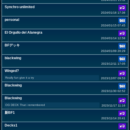
Synchro unlimited
2024/01/16 17:36
personal
2024/01/15 07:45
El Orgullo del Alanegra
2024/01/14 12:58
BFデッキ
2024/01/09 20:29
blackwing
2023/12/11 17:05
Winged?
Really fun give it a try
2023/12/07 09:53
Blackwing
2023/11/30 02:52
Blackwing
OG DECK That i remembered
2023/11/17 11:16
新BF1
2023/11/14 20:41
Decks1