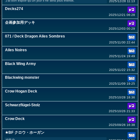
J'ai bon espoir qu'un jour il ne sera plus interdit.
2025/12/28 11:13
Decks274
2025/12/21 06:28
企画参加用デッキ
2025/12/03 00:29
071 / Deck Dragon Ailes Sombres
2025/11/30 22:44
Ailes Noires
2025/11/24 19:49
Black Wing Army
2025/11/22 15:32
Blackwing monster
2025/11/09 19:25
Crow Hogan Deck
2025/10/28 18:36
Schwarzflügel-Stolz
2025/10/26 21:33
Crow Deck
2025/09/26 16:38
★BF クロウ・ホーガン
編集中