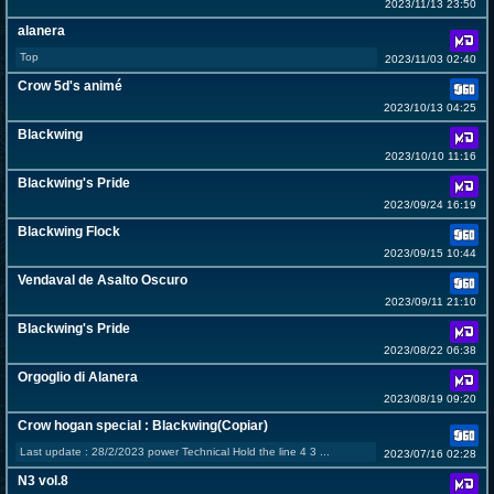
2023/11/13 23:50
alanera
Top
2023/11/03 02:40
Crow 5d's animé
2023/10/13 04:25
Blackwing
2023/10/10 11:16
Blackwing's Pride
2023/09/24 16:19
Blackwing Flock
2023/09/15 10:44
Vendaval de Asalto Oscuro
2023/09/11 21:10
Blackwing's Pride
2023/08/22 06:38
Orgoglio di Alanera
2023/08/19 09:20
Crow hogan special : Blackwing(Copiar)
Last update : 28/2/2023 power Technical Hold the line 4 3 ...
2023/07/16 02:28
N3 vol.8