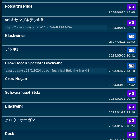
Potcard's Pride
2024/06/10 12:08
vol.8 サンプルデッキB
https://note.com/ygo_r1n3/n/n3ebd2794943a
2024/05/14 02:19
Blackwings
2024/05/11 22:53
デッキ1
2024/05/05 20:41
Crow Hogan Special : Blackwing
Last update : 28/2/2024 power Technical Hold the line 4 3 ...
2024/04/27 14:19
Crow Hogan
2024/03/12 07:42
Schwarzflügel-Stolz
2024/02/21 06:56
Blackwing
2024/01/31 22:36
クロウ・ホーガン
2024/01/26 18:24
Deck
2024/01/21 15:11