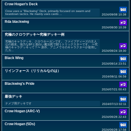
Crow Hogan’s Deck
Crow uses a "Blackwing" Deck, primarily focused on swarm and
beatdown tactics. He mainly uses cards ...
2024/09/08 10:38
Rda blackwing
2024/08/30 10:39
究極のクロウデッキ〜究極デッキ一例
究極のキャラデッキ、クロウホーガンです。 ファイブディーズの主人
公の親友。強力なBFと面白い魔法罠で闘うトリックスターです。 〜究
極のキャラデッキって？〜 原作、アニメでそのキャラクターが使用し
たカ...
2024/08/24 19:30
Black Wing
2024/08/14 23:51
リインフォース（リリカルなのは）
2024/08/11 06:59
Blackwing's Pride
2024/07/21 00:43
最強デッキ
ナメプ用デッキです
2024/07/13 02:11
Crow Hogan (ARC-V)
2024/06/26 22:43
Crow Hogan (5Ds)
2024/06/26 17:58