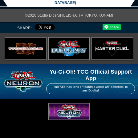
DATABASE)
©2020 Studio Dice/SHUEISHA, TV TOKYO, KONAMI
SHARE:
Yu-Gi-Oh! TCG Official Support
App
This App has tons of features which are beneficial to
any Duelist!