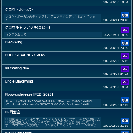
2023/06/30 10:54
クロウ・ボーガン
クロウ・ボーガンのデッキです。 アニメ中心にデッキを組んでいま
す。
2023/06/14 23:43
クロウキャラデッキ(コピー)
ゴウフウ返して
2023/06/11 18:09
Blackwing
2023/06/01 23:39
DUELIST PACK - CROW
2023/05/23 15:12
blackwing rise
2023/03/21 01:24
Uncle Blackwing
2023/03/03 10:34
Floowandereeze [FEB, 2023]
Shared by THE SHADOW GAMES® #Podcast #YGO #YuGiOh
#TheShadowGames #YuGiOhTCG #YuGiOhDuelLinks #YuGi...
2023/02/22 07:19
BF同窓会
BF詰め合わせデッキです。 コンボもなんもないです。 今まで登場した
BFを網羅()しただけのデッキです。 でも思ってるより何とかなりま
す。 ゴウフウと玄翼竜はトークン役としてどうぞ。 スチーム帰還と...
2023/02/02 21:18