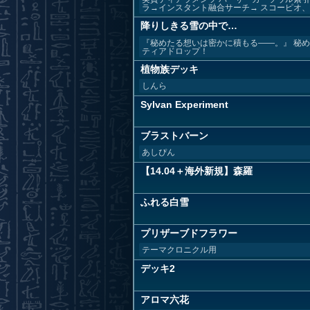
ラ→インスタント融合サーチ→ スコーピオ、コ
降りしきる雪の中で…
『秘めたる想いは密かに積もる――。』 秘
ティアドロップ！
植物族デッキ
しんら
Sylvan Experiment
ブラストバーン
あしぴん
【14.04＋海外新規】森羅
ふれる白雪
プリザーブドフラワー
テーマクロニクル用
デッキ2
アロマ六花