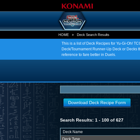
HOME
»
Deck Search Results
This is a list of Deck Recipes for Yu-Gi-Oh! 
Deck/Tournament Runner-Up Deck or Decks tha
reference to fare better in Duels.
Download Deck Recipe Form
Search Results: 1 - 100 of 627
Deck Name
Deck Type