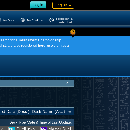
Log in
English
Forbidden &
My Deck
My Card List
Limited List
?
an search for a Tournament Championship
EL are also registered here; use them as a
∧
Deck Type /Date & Time of Last Update:
ck
DuelLinks
Master Duel