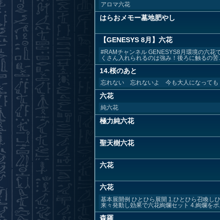
アロマ六花
はらおメモー墓地肥やし
【GENESYS 8月】六花
#RAMチャンネル GENESYS8月環境の
くさん入れられるのは強み！後ろに触るの苦..
14.桜のあと
忘れない 忘れないよ 今も大人になっても
六花
純六花
極力純六花
聖天樹六花
六花
六花
基本展開例 ひとひら展開 1.ひとひら召喚し
来々発動し効果で六花絢爛セット 4.絢爛をボ..
森羅