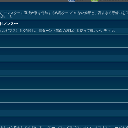
きなモンスターに直接攻撃を付与する名称ターン1のない効果と、高すぎる守備力を
 ・Σ...
オレンス〜
 ケルゼブス》をX召喚し、毎ターン《黒白の波動》を使って戦いたいデッキ。
したら終わりです 使い方---- (ローンファイアブロッサム)→オフリススコーピオ