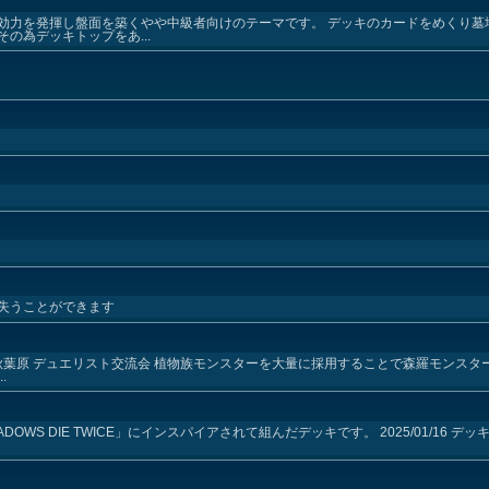
効力を発揮し盤面を築くやや中級者向けのテーマです。 デッキのカードをめくり墓
の為デッキトップをあ...
失うことができます
」
TOKYO秋葉原 デュエリスト交流会 植物族モンスターを大量に採用することで森羅モン
.
ADOWS DIE TWICE」にインスパイアされて組んだデッキです。 2025/01/16 