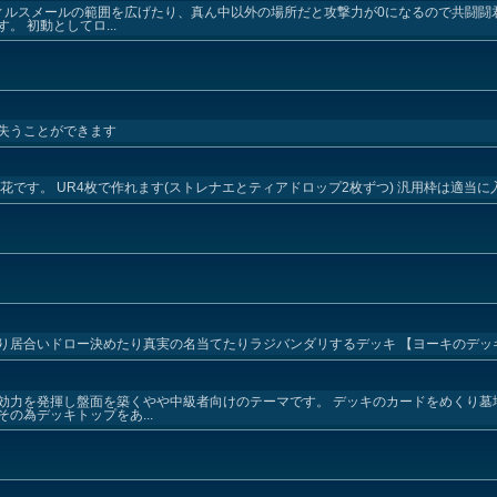
ィルスメールの範囲を広げたり、真ん中以外の場所だと攻撃力が0になるので共闘闘
 初動としてロ...
失うことができます
花です。 UR4枚で作れます(ストレナエとティアドロップ2枚ずつ) 汎用枠は適当
り居合いドロー決めたり真実の名当てたりラジバンダリするデッキ 【ヨーキのデッ
効力を発揮し盤面を築くやや中級者向けのテーマです。 デッキのカードをめくり墓
の為デッキトップをあ...