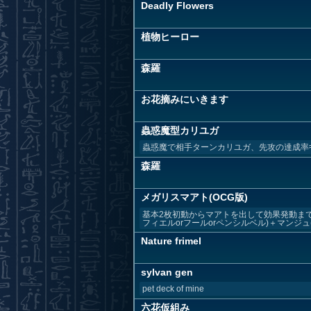
Deadly Flowers
植物ヒーロー
森羅
お花摘みにいきます
蟲惑魔型カリユガ
蟲惑魔で相手ターンカリユガ、先攻の達成率≈
森羅
メガリスマアト(OCG版)
基本2枚初動からマアトを出して効果発動まで
フィエルorフールorペンシルベル)＋マンジュ(.
Nature frimel
sylvan gen
pet deck of mine
六花仮組み