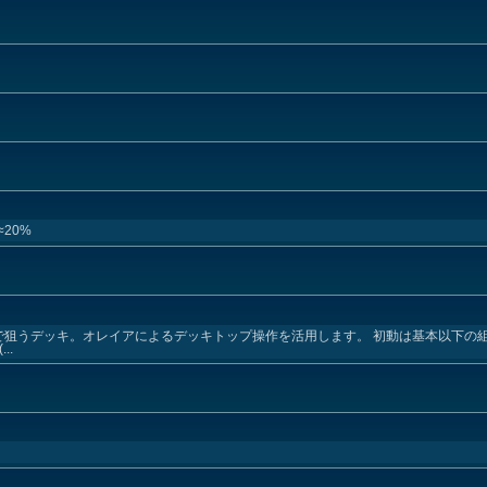
20%
狙うデッキ。オレイアによるデッキトップ操作を活用します。 初動は基本以下の組み
..