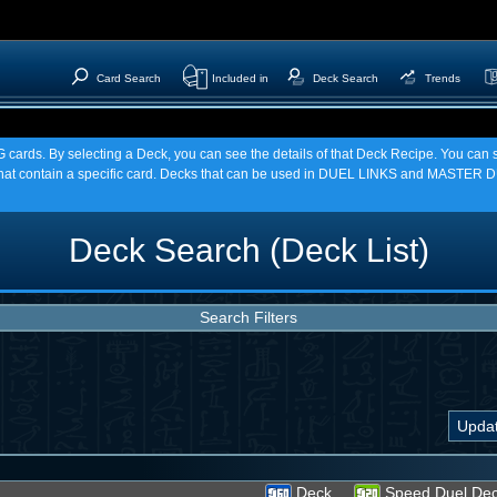
Card Search
Included in
Deck Search
Trends
TCG cards. By selecting a Deck, you can see the details of that Deck Recipe. You c
t contain a specific card. Decks that can be used in DUEL LINKS and MASTER DU
Deck Search (Deck List)
Search Filters
Deck
Speed Duel De