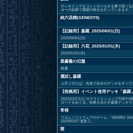
デッキトップをコントロールする事で様々な
ターの効果で展開や除去を行っていきます。そ
純六花精(GENESYS)
【記録用】森羅_2025/06/01(日)
2025/06/01(日)
【記録用】六花_2025/01/01(木)
2025/01/01(木)
黒薔薇の氾濫
軽量
運試し森羅
上手く行けば、先攻で自分のデッキをすべて
【投稿用】イベント使用デッキ「森羅
2022/12/17(土) サテライトショップ
カードをめくる」効果を活かす森羅デッキで..
常桜
フロムソフトウェアのゲーム 「SEKIRO: SH
2025/02/27 更新 2...
茜