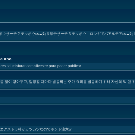
ポウサーチ 2.テッポウss→効果融合サーチ 3.テッポウ＋ロンギでバアルテアss→効
a anc...
resisei misturar com silvestre para poder publicar
 많이 쌓아두고, 덤핑될 때마다 발동되는 추가 효과를 발동하기 위해 자신의 덱 맨 위
 エクストラ枠がカツカツなのでホント注意w