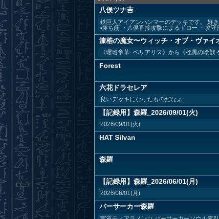
八俣ツナ吉
鉄巨人アイアンハンマーのデッキです。 好
▪︎勝ち筋 ・八俣直接攻撃によるドロー ・攻守反転
漆梏の魔女〜ウィッチ・オブ・ヴァイ
《瓔珞帝華−ペリアリス》から《桎黒の喰獣
Forest
六花ドラセレア
良いデッキになったものだなぁ
【記録用】森羅_2026/09/01(火)
2026/09/01(火)
HAT Silvan
森羅
【記録用】森羅_2026/06/01(月)
2026/06/01(月)
バーサーカー森羅
実質ティアラメンツ バーサーカーソウル素引き