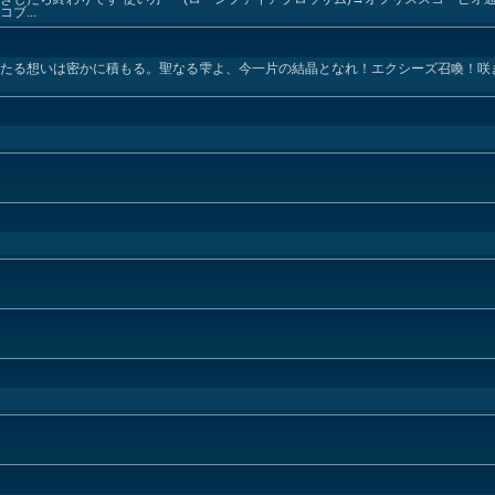
ブ...
めたる想いは密かに積もる。聖なる雫よ、今一片の結晶となれ！エクシーズ召喚！咲き