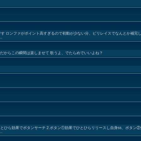
六花です ロンファがポイント高すぎるので初動が少ない分、ピリレイスでなんとか補完
.
 だからこの瞬間は楽しませて 歌うよ、でたらめでいいよね？
ひとひら効果でボタンサーチ 2.ボタン①効果でひとひらリリースし自身ss、ボタン②
.