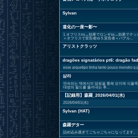
Sylvan
道化の一座〜影〜
1.オフリスns→効果でロンギss→効果でテッ
＋オフリスで宣告者ss 5.宣告者＋バアル...
アリストクラッツ
dragões signatários pt6: dragão fad
esse arquetipo tinha tanto pouco monstro q p
삼라
연속되는 덱에서의 덤핑을 통해 묘지에 식물족을
대방의 필드를 뚫어내는 후...
【記録用】森羅_2026/04/01(水)
2026/04/01(水)
Sylvan (HAT)
森羅デター
詰め込み過ぎてごちゃごちゃになってます。