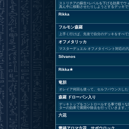
ストリチアの蘇生+レベルを下げる効果でウ
真ん中に移動させたりしようとするデッキです。
Rikka
フルモン森羅
上手く行けば、先攻で自分のデッキをすべて
オフメタリッカ
マスターデュエル オフメタイベント対応の六
Silvanos
Rikka★
竜胆
オレイア何回も使って、セルフバウンスした
森羅 ドローパン入り
デッキトップをコントロールする事で様々な
ターの効果で展開や除去を行っていきます。そ
六花
蕾禍アロマ六花 サボウロック