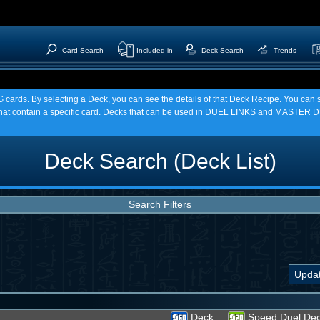
Card Search
Included in
Deck Search
Trends
TCG cards. By selecting a Deck, you can see the details of that Deck Recipe. You c
t contain a specific card. Decks that can be used in DUEL LINKS and MASTER DU
Deck Search (Deck List)
Search Filters
Deck
Speed Duel De