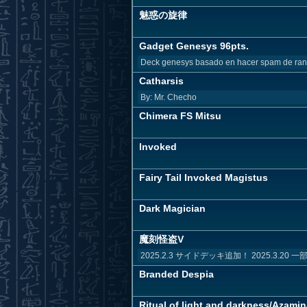
魅惑の旋律
Gadget Genesys 96pts.
Deck genesys basado en hacer spam de rang
Catharsis
By: Mr. Checho
Chimera FS Mitsu
Invoked
Fairy Tail Invoked Magistus
Dark Magician
魔刻怪盗V
2025.2.3 サイドデッキ追加！ 2025.3.20 一部
Branded Despia
Ritual of light and darkness/Azamin