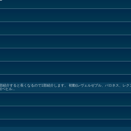
部紹介すると長くなるので1部紹介します。 初動(レヴェルゼブル、バロネス、レク
ベヒル...