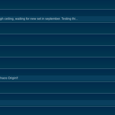
 ceiling, waiting for new set in september. Testing thi...
haos Origin!!