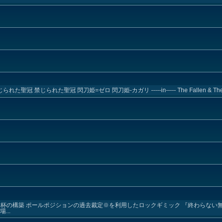
禁じられた聖冠 禁じられた聖冠 閃刀姫=ゼロ 閃刀姫-カガリ -----in----- The Fallen & The Vi
ント上限一杯の構築 ポールポジションの過去裁定※を利用したロックギミック 『終わらな
..