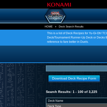
HOME
»
Deck Search Results
This is a list of Deck Recipes for Yu-Gi-Oh! 
Deck/Tournament Runner-Up Deck or Decks tha
reference to fare better in Duels.
Download Deck Recipe Form
Search Results: 1 - 100 of 3,225
Deck Name
Deck Type