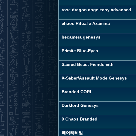
rose dragon angelechy advanced
chaos Ritual x Azamina
hecamera genesys
Primite Blue-Eyes
Sacred Beast Fiendsmith
X-Saber/Assault Mode Genesys
Branded CORI
Darklord Genesys
0 Chaos Branded
페어리테일