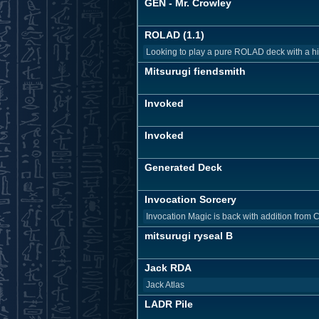
GEN - Mr. Crowley
ROLAD (1.1)
Looking to play a pure ROLAD deck with a high
Mitsurugi fiendsmith
Invoked
Invoked
Generated Deck
Invocation Sorcery
Invocation Magic is back with addition from C
mitsurugi ryseal B
Jack RDA
Jack Atlas
LADR Pile