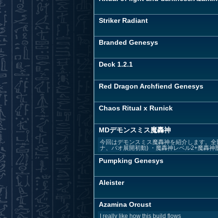
Striker Radiant
Branded Genesys
Deck 1.2.1
Red Dragon Archfiend Genesys
Chaos Ritual x Runick
MDデモンスミス魔轟神
今回はデモンスミス魔轟神を紹介します。全
ナ、バオ展開初動) ・魔轟神レベル2+魔轟神獣
Pumpking Genesys
Aleister
Azamina Orcust
I really like how this build flows