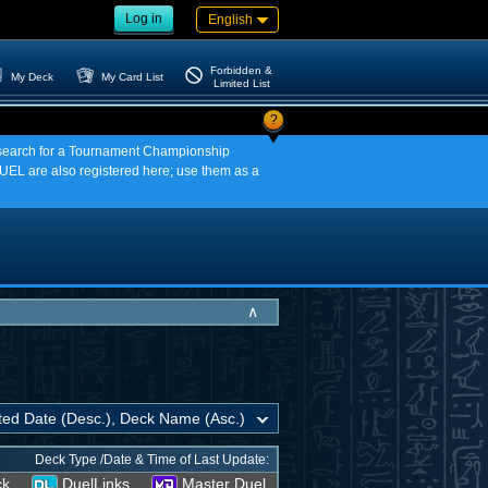
Log in
English
Forbidden &
My Deck
My Card List
Limited List
?
an search for a Tournament Championship
EL are also registered here; use them as a
∧
Deck Type /Date & Time of Last Update:
ck
DuelLinks
Master Duel