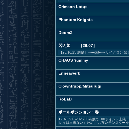
Crimson Lotųs
Phantom Knights
DoomZ
閃刀姫 ［26.07］
【25/10/25 調整】 -----out----- サイクロン 
CHAOS Yummy
Enneawerk
Clowntrupp/Mitsurugi
RoLaD
ポールポジション・春
GENESYS2026.06点数で100ポイ
レイは出来ない』ため、 お互いモンスターを場.