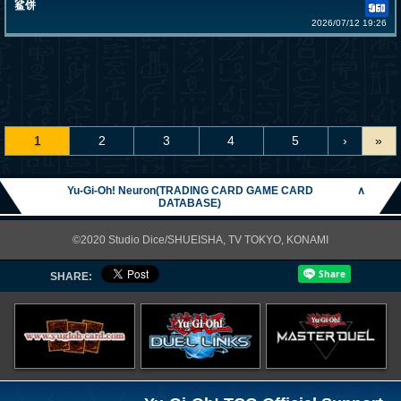
鲨饼
2026/07/12 19:26
1
2
3
4
5
›
»
Yu-Gi-Oh! Neuron(TRADING CARD GAME CARD
∧
DATABASE)
©2020 Studio Dice/SHUEISHA, TV TOKYO, KONAMI
SHARE: