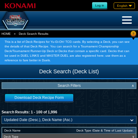
Log in
English
?
HOME
»
Deck Search Results
This is a list of Deck Recipes for Yu-Gi-Oh! TCG cards. By selecting a Deck, you can see
the details of that Deck Recipe. You can search for a Tournament Championship
Deck/Tournament Runner-Up Deck or Decks that contain a specific card. Decks that can
be used in DUEL LINKS and MASTER DUEL are also registered here; use them as a
reference to fare better in Duels.
Deck Search (Deck List)
Search Filters
∧
Download Deck Recipe Form
Search Results: 1 - 100 of 1,996
Deck Name
Deck Type /Date & Time of Last Update:
Deck Type
∨