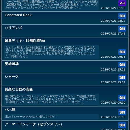
リーダー機の両隣に量産機がいる構図っていいよね ◇カッター1枚初動
【展開方法】 ①カッターns ②カッターefで自身を対象とし、ジョーズ
をss ③カッターとジョーズでバハムートをX召喚 ④バハ...
2026/07/22 01:33
Generated Deck
2026/07/21 23:23
バリアンズ
2026/07/21 17:41
超量デッキ・19層以降Ver
もともと無理に合体を目指さずに機獣メインで遊ぼうという形で組ん
でいましたが、的確な新規により不純物を混ぜて必死にブリリアント
フュージョンをサーチしたりせずとも合体が容易になってしまいまし
た。間違いなく...
2026/07/21 09:35
英雄退场
2026/07/20 15:21
シャーク
2026/07/20 15:01
孤高なる鮫の流儀
神代凌牙(シャーク)(ナッシュ)デッキです バイスシャーク初動は1妨害
増えますがうららやインパルスを食らうと終わりです カッター(←バイ
ス初動) カッターnsefジョーズss カッター＋ジョーズでバ...
2026/07/20 09:59
バハ餅
出た！シャークさんのバハ餅コンボだ！
2026/07/19 21:08
アーマードシャーク（セブンスワン）
2026/07/19 15:37