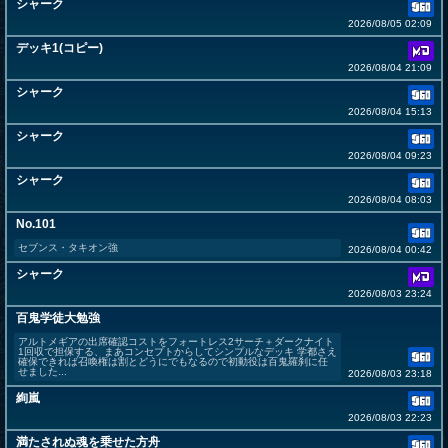
シャーク
2026/08/05 02:09
デッキ1(コピー)
2026/08/04 21:09
シャーク
2026/08/04 15:13
シャーク
2026/08/04 09:23
シャーク
2026/08/04 08:03
No.101
セブンス・タキオン強
2026/08/04 00:42
シャーク
2026/08/03 23:24
百鬼学徒大勉強
アルトメギアの出席確認コストをフォートレス2サーチ＋ダークナイト
1回収で担保する、まあコンセプトからしてシンプルなデッキ 学都さえ
確保できれば召喚権は割とどうにでもなるので初動役は百鬼羅刹に任
せました...
2026/08/03 23:18
絢嵐
2026/08/03 22:23
満たされぬ魂を乗せた方舟