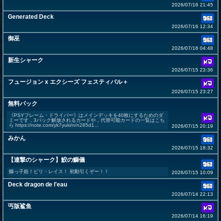
2026/07/16 21:45
Generated Deck
2026/07/16 12:34
御巫
2026/07/16 04:48
新生シャーク
2026/07/15 23:36
フュージョン x エクシーズ フェスティバル＋
2026/07/15 23:27
無料パック
《PSYフレーム・ドライバー》はメインデッキを40枚にするためのダ
ミーです．3パック解放されるカードや，代替可能カードの一覧はこち
ら https://note.com/yk7yuki/n/n285d1...
2026/07/15 20:19
みかん
2026/07/15 18:32
【連撃のシャーク】鮫の鰤儀
鰤っ子姫！ピリ・レイス！ 初動引くぞー！！
2026/07/15 10:09
Deck dragon de l'eau
2026/07/14 22:13
丐版鲨鱼
2026/07/14 16:19