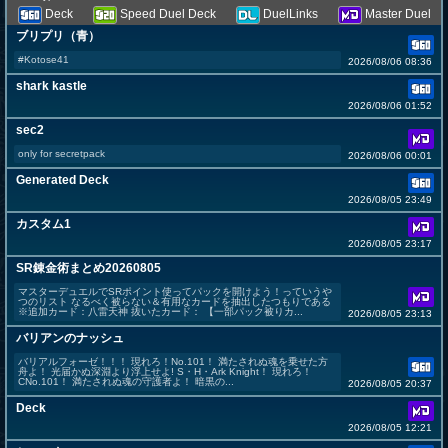
Deck
Speed Duel Deck
DuelLinks
Master Duel
ブリプリ（青）
#Kotose41
2026/08/06 08:36
shark kastle
2026/08/06 01:52
sec2
only for secretpack
2026/08/06 00:01
Generated Deck
2026/08/05 23:49
カスタム1
2026/08/05 23:17
SR錬金術まとめ20260805
マスターデュエルでSRポイント使ってパックを開けよう！っていうや
つのリスト なるべく被らない＆有用なカードを抽出したつもりである
※追加カード：八雷天神 抜いたカード： 【一部パック被りカ...
2026/08/05 23:13
バリアンのナッシュ
バリアルフォーゼ！！！ 現れろ！No.101！ 満たされぬ魂を乗せた方
舟よ！ 光届かぬ深淵より浮上せよ! S・H・Ark Knight！ 現れろ！
CNo.101！ 満たされぬ魂の守護者よ！ 暗黒の...
2026/08/05 20:37
Deck
2026/08/05 12:21