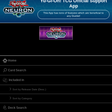
Yu-Gi-Oh! TCG Official Support
App
This App has tons of features which are beneficial to
any Duelist!
Home
Card Search
Included in
Sort by Release Date (Desc.)
Sort by Category
Deck Search