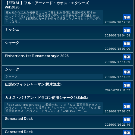
【ZEXAL】フル・アーマード・カオス・エクシーズ
ver.2026
異次元から現れた侵略者によって奪われた仲間と故郷を取り戻すた
め、レジスタンスとして戦う凌牙のデッキを自分なりに具現化したも
のです。 ※PP18以降のカードを使って構築したノーリミット用のデッ
キになり...
2026/07/18 12:50
ナッシュ
2026/07/18 04:58
シャーク
2026/07/18 03:00
Eisbarriere-1st Turnament style 2026
2026/07/17 16:39
シャーク
シャーク
2026/07/17 16:32
伝説のフィッシャーマン(梶木漁太)
2026/07/17 11:57
カオス・バリアン・ドラゴン使用シャーク4k8de8z
『BEYOND THE BRAVE』に収録されている「ＣＸ 冀望皇龍カオス・
バリアン・ドラゴン」を採用した「シャーク」デッキです。 「ＣＸ 冀
望皇龍カオス・バリアン・ドラゴン」は「CNo.101」〜「...
2026/07/17 07:07
Generated Deck
2026/07/16 21:46
Generated Deck