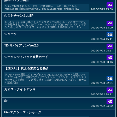
無料パック分解用
3パック解放されるカードや，代替可能カードの一覧はこちら
https://note.com/yk7yuki/n/n07588411a2fa?sub_rt=share_pw
2026/07/25 15:09
むじおチャンネルSP
むじおチャンネルに出てくるキャラクターに似てるモンスターでデッ
キを組みました。むじお(ファーニマル・オクト)(シャクトパス)サボテ
ンニキ(サボウ・ファイター)5イキング(飛鯉) 蒼利衣佳(デス・クラー...
2026/07/25 13:09
シャーク
2026/07/24 15:41
TD-リバイアサン-Ver2.0
2026/07/23 08:17
シークレットパック複数カード
2026/07/23 03:16
【ZEXAL】吠えろ未知なる轟き
ランク４の水属性エクシーズをメインにしたスタンダードな型のシャ
ークデッキです。 初動でヴァリアントシャークランサーとステルスク
ラーゲンを召喚して２妨害を構えるのが主な戦術になります。 餅カエ
ル禁止で妨...
2026/07/23 02:31
カオス・ナイトデッキ
2026/07/22 18:31
Sr
2026/07/22 04:32
FA−エクシーズ・シャーク