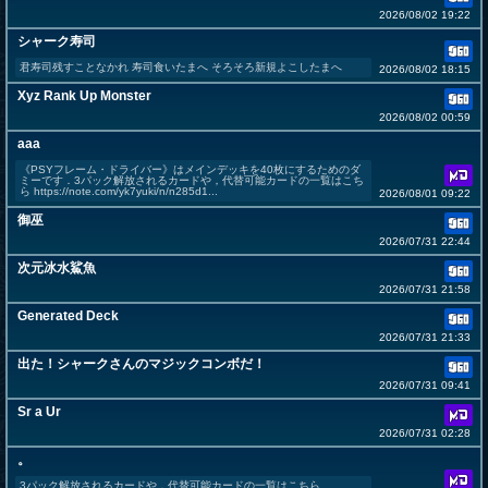
2026/08/02 19:22
シャーク寿司
君寿司残すことなかれ 寿司食いたまへ そろそろ新規よこしたまへ
2026/08/02 18:15
Xyz Rank Up Monster
2026/08/02 00:59
aaa
《PSYフレーム・ドライバー》はメインデッキを40枚にするためのダ
ミーです．3パック解放されるカードや，代替可能カードの一覧はこち
ら https://note.com/yk7yuki/n/n285d1...
2026/08/01 09:22
御巫
2026/07/31 22:44
次元冰水鯊魚
2026/07/31 21:58
Generated Deck
2026/07/31 21:33
出た！シャークさんのマジックコンボだ！
2026/07/31 09:41
Sr a Ur
2026/07/31 02:28
。
3パック解放されるカードや，代替可能カードの一覧はこちら