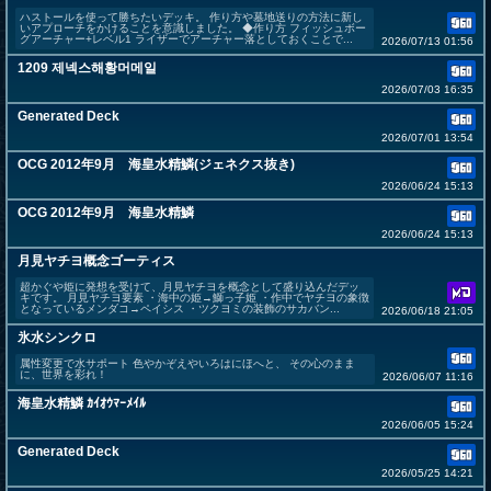
ハストールを使って勝ちたいデッキ。 作り方や墓地送りの方法に新し
いアプローチをかけることを意識しました。 ◆作り方 フィッシュボー
グアーチャー+レベル1 ライザーでアーチャー落としておくことで...
2026/07/13 01:56
1209 제넥스해황머메일
2026/07/03 16:35
Generated Deck
2026/07/01 13:54
OCG 2012年9月 海皇水精鱗(ジェネクス抜き)
2026/06/24 15:13
OCG 2012年9月 海皇水精鱗
2026/06/24 15:13
月見ヤチヨ概念ゴーティス
超かぐや姫に発想を受けて、月見ヤチヨを概念として盛り込んだデッ
キです。 月見ヤチヨ要素 ・海中の姫→鰤っ子姫 ・作中でヤチヨの象徴
となっているメンダコ→ペイシス ・ツクヨミの装飾のサカバン...
2026/06/18 21:05
氷水シンクロ
属性変更で水サポート 色やかぞえやいろはにほへと、 その心のまま
に、世界を彩れ！
2026/06/07 11:16
海皇水精鱗 ｶｲｵｳﾏｰﾒｲﾙ
2026/06/05 15:24
Generated Deck
2026/05/25 14:21