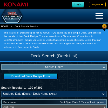
Log in
English
?
HOME
»
Deck Search Results
This is a list of Deck Recipes for Yu-Gi-Oh! TCG cards. By selecting a Deck, you can see
the details of that Deck Recipe. You can search for a Tournament Championship
Deck/Tournament Runner-Up Deck or Decks that contain a specific card. Decks that can
be used in DUEL LINKS and MASTER DUEL are also registered here; use them as a
reference to fare better in Duels.
Deck Search (Deck List)
Search Filters
∧
Download Deck Recipe Form
Search Results: 1 - 100 of 302
Deck Name
Deck Type /Date & Time of Last Update:
Deck Type
∨