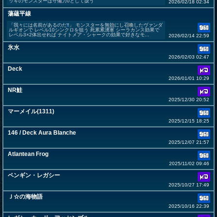
ッキのモンスターは守備力0として扱う
2026/02/18 02:34
蕩蘊平線
「我々には名前があるのだ‼︎」 モンスターを無効にし召喚したヴァンダ
ルギオンで レベル10シンクロを狙う 死累累湧軍 シーラカンス効果で
レベル3×2体出せれば ナイトメア・シャークの効果で好きなモ...
2026/02/14 22:59
氷水
2026/02/03 02:47
Deck
2026/01/01 10:29
NR鮭
2025/12/30 20:52
マーメイル(1311)
2025/12/15 18:25
146 / Deck Aura Blanche
2025/12/07 21:57
Atlantean Frog
2025/11/02 09:46
ペンギン・レガシー
2025/10/27 17:49
Ｊ☆の海物語
2025/10/16 22:39