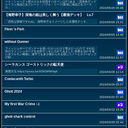
ート・シャーク＋餅カエルを目指すパターンは3つある ・揺海魚デッド
リーフ→海晶乙女グレート・バブル・リーフ(墓地に海晶乙女コーラ
ル...
2024/05/26 06:49
【海野幸子】深海の姫は美しく舞う【最強デッキ】 Lv.7
「庶民は滑稽ですわね」 海野幸子をイメージした水属性デッキ。
2024/05/09 15:41
Fleet 'o Fish
2024/05/05 14:49
without Gunner
フィッシュボーグガンナーを使いたかったけど禁止だったので それ以
外のフィッシュボーグを全部デッキに入れてみました 効果を活かす為
に水フルモン構築に 後手でも多少暴れられる様にスノーピオス+ゼップ
の妨...
2024/05/03 01:57
シーラカンス ゴーストリックの駄天使
展開方法 https://youtu.be/A2kOiHWnlg8
2024/04/28 12:14
Coelacanth Turbo
2024/04/26 05:07
Ghoti 2024
2024/04/20 07:45
My first War Crime :-)
2024/04/10 19:28
ghoti shark control
2024/03/29 02:44