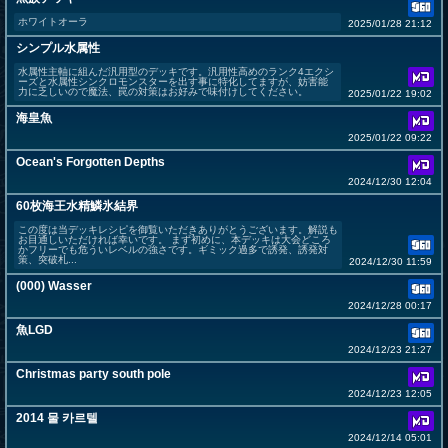
ホワイトオーラ
2025/01/28 21:12
シンプル水属性
水属性主軸に組んだ汎用型のデッキです。汎用性高めのランク4エクシ
ーズと水属性シンクロモンスターを出す事に特化してますが、妨害能
力に乏しいので魔法、罠の対策はお好みで味付けしてください。
2025/01/22 19:02
海皇魚
2025/01/22 09:22
Ocean's Forgotten Depths
2024/12/30 12:04
60枚海王水精鱗氷結界
この度は当デッキレシピを御覧いただきありがとうございます。解説も
お目通しいただければ幸いです。 まず初めに、本デッキは大会どころ
かフリーでも危ういレベルの強さです。ギミック過多で誘発、誘発対
策、突破札...
2024/12/30 11:59
(000) Wasser
2024/12/28 00:17
魚LGD
2024/12/23 21:27
Christmas party south pole
2024/12/23 12:05
2014 물 카르텔
2024/12/14 05:01