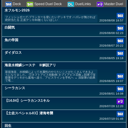
Deck
Speed Duel Deck
DuelLinks
Master Duel
水フルモン2026
フィッシュボーグ-プランターを使いたいデッキです ハズレが無ければ
絶対当たる 正直デッキ80枚くらいほしい
2026/08/08 18:57
白闘気
2026/08/08 02:23
魚の帝国
2026/08/07 20:22
ダイダロス
2026/08/05 19:18
海皇水精鱗シーステ ※解説アリ
新規海皇、水精鱗によって水属性のやりたいことがたくさんできるよ
うになりました。 ①ネプトアビス初動例 ネプトアビス召喚→効果で深
影隊をデッキから墓地へ送り、アビスラインを手札へ → 深影隊の効果
で竜...
2026/08/05 19:07
シーラカンス
2026/08/01 14:08
【14.04】シーラカンス1キル
2026/07/28 12:20
【土佐スペシャル03】潜海奇襲
2026/07/19 01:46
回生