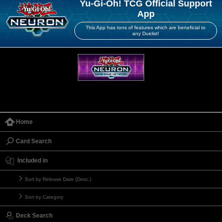
Yu-Gi-Oh! TCG Official Support
App
This App has tons of features which are beneficial to
any Duelist!
Home
Card Search
Included in
Sort by Release Date (Desc.)
Sort by Category
Deck Search