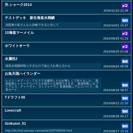
升.シャーク2014
2024/11/10 22:39
テストデッキ 新生海皇水精鱗
決闘者の皆さんなら攻略できると信じて
2024/10/01 15:47
10海皇マーメイル
2024/09/25 01:23
ホワイトオーラ
2024/09/25 01:08
水属性2
海皇水精鱗枠取りすぎなので他と入れ替えるかも
2024/09/24 09:58
お魚天国ハイランダー
レイジ・オブ・ジ・アビスで大爆死したのが悔しくて作りました。 海
皇龍神とシャークリバイスを両方とも使用できます。 最強初動→ネプ
トアビス、ディーヴァ、ワンフォーワン 普通初動→アビスパイク、海
皇カード...
2024/09/16 08:57
Tドラフト06
2024/09/12 21:20
Lovecraft
2024/08/28 04:17
4zokusei_01
http://de-ford.seesaa.net/article/428788009.html
2024/08/17 15:16