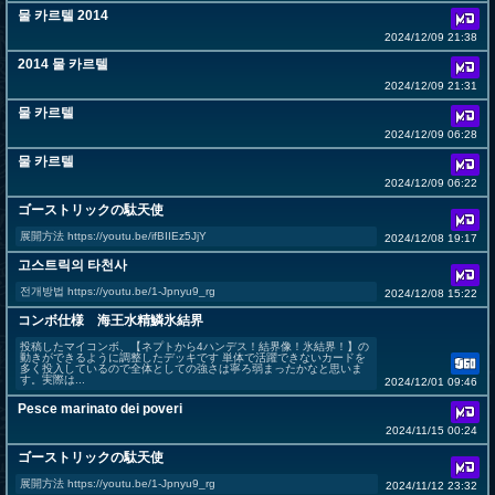
물 카르텔 2014
2024/12/09 21:38
2014 물 카르텔
2024/12/09 21:31
물 카르텔
2024/12/09 06:28
물 카르텔
2024/12/09 06:22
ゴーストリックの駄天使
展開方法 https://youtu.be/ifBIIEz5JjY
2024/12/08 19:17
고스트릭의 타천사
전개방법 https://youtu.be/1-Jpnyu9_rg
2024/12/08 15:22
コンボ仕様 海王水精鱗氷結界
投稿したマイコンボ、【ネプトから4ハンデス！結界像！氷結界！】の
動きができるように調整したデッキです 単体で活躍できないカードを
多く投入しているので全体としての強さは寧ろ弱まったかなと思いま
す。実際は...
2024/12/01 09:46
Pesce marinato dei poveri
2024/11/15 00:24
ゴーストリックの駄天使
展開方法 https://youtu.be/1-Jpnyu9_rg
2024/11/12 23:32