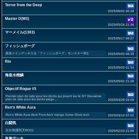
Terror from the Deep
2025/06/02 00:28
Master D(MS)
2025/05/24 21:36
マーメイル(1303)
2025/05/17 08:07
フィッシュボーグ
新規メインデッキ入る「フィッシュボーグ」モンスター求む
2025/05/03 06:29
Rio
2025/05/03 01:54
海皇水精鱗
2025/05/02 21:28
Objectif Rogue #5
Premier plan de side pour les decks qui jouent sur le GY Deuxième
plan de side pour les decks piège...
2025/03/26 03:09
Ren’s White Aura
Ren’s White Aura deck From ArcV manga Some Ghoti tech
2025/03/14 07:02
白闘気
自分用(愛死天ROO)
2025/02/23 21:06
魚族デッキ