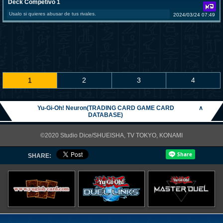
Deck Competivo 1
Usalo si quieres abusar de tus rivales.
2024/03/24 07:49
1
2
3
4
Yu-Gi-Oh! Neuron(TRADING CARD GAME CARD
∧
DATABASE)
©2020 Studio Dice/SHUEISHA, TV TOKYO, KONAMI
SHARE: