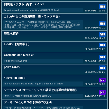
四属性ドラフト_炎水_メイン1
http://de-ford.seesaa.net/article/428788009.html
2024/08/17 15:01
これが本当の剣闘海戦!! ※トラケス不在:(
2024/8/10 aaオフにて初使用 深影隊のレベル変更効果に着目し、シー
ラカンスから呼べるムルミロのレベルを変更してエーディトルの召喚
条件を満たしちゃおう！ってデッキです。 初動は海皇水精鱗の...
2024/08/10 09:10
海皇水精鱗
2024/08/08 19:42
9-0-05.【海野幸子】
2024/07/22 23:27
Gardiens des Mers ✔️
Poissons et Synchro
2024/07/21 05:31
peixe raros
2024/07/21 00:28
You’re fin-ished
Idk, what i just made here. is just a deck full of ghoti!
2024/06/07 17:39
シーラカンス ゴーストリックの駄天使(超重武者採用型)
展開方法 https://youtu.be/ENKXp11mbBU
2024/05/27 17:11
デッキ024 (没)ネジ巻き漁港の交わり
ゼンマイの展開力に着目したデッキ。 主な初動は2つ 最低限のバハム