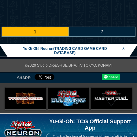
1
2
Yu-Gi-Oh! Neuron(TRADING CARD GAME CARD
∧
DATABASE)
©2020 Studio Dice/SHUEISHA, TV TOKYO, KONAMI
SHARE:
Yu-Gi-Oh! TCG Official Support
App
This App has tons of features which are beneficial to