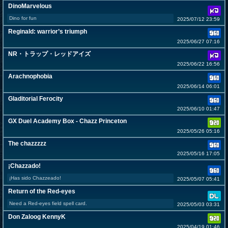
DinoMarvelous
Dino for fun
2025/07/12 23:59
Reginald: warrior’s triumph
2025/06/27 07:16
NR・トラップ・レッドアイズ
2025/06/22 16:56
Arachnophobia
2025/06/14 06:01
Gladitorial Ferocity
2025/06/10 01:47
GX Duel Academy Box - Chazz Princeton
2025/05/26 05:16
The chazzzzz
2025/05/16 17:05
¡Chazzado!
¡Has sido Chazzeado!
2025/05/07 05:41
Return of the Red-eyes
Need a Red-eyes field spell card.
2025/05/03 03:31
Don Zaloog KennyK
2025/04/19 01:46