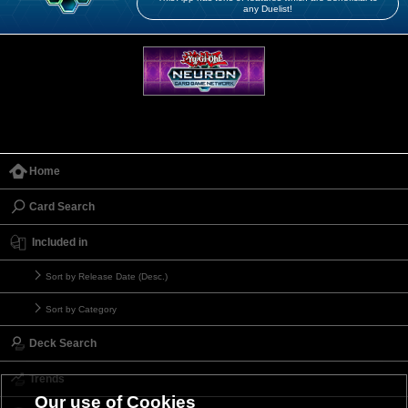
any Duelist!
Home
Card Search
Included in
Sort by Release Date (Desc.)
Sort by Category
Deck Search
Trends
Our use of Cookies