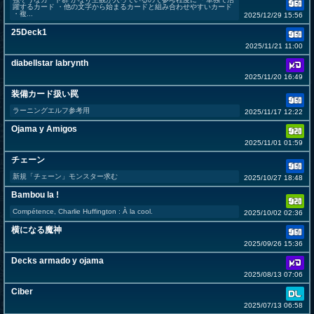
躍するカード ・他の文字から始まるカードと組み合わせやすいカード
・複...
2025/12/29 15:56
25Deck1
2025/11/21 11:00
diabellstar labrynth
2025/11/20 16:49
装備カード扱い罠
ラーニングエルフ参考用
2025/11/17 12:22
Ojama y Amigos
2025/11/01 01:59
チェーン
新規「チェーン」モンスター求む
2025/10/27 18:48
Bambou la !
Compétence, Charlie Huffington : À la cool.
2025/10/02 02:36
横になる魔神
2025/09/26 15:36
Decks armado y ojama
2025/08/13 07:06
Ciber
2025/07/13 06:58