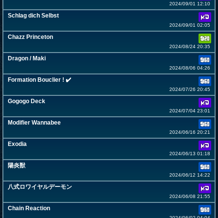
2024/09/01 12:10
Schlag dich Selbst
2024/09/01 02:05
Chazz Princeton
2024/08/24 20:35
Dragon / Maki
2024/08/06 04:26
Formation Bouclier ! ✔️
2024/07/26 20:45
Gogogo Deck
2024/07/04 23:01
Modifier Wannabee
2024/06/16 20:21
Exodia
2024/06/13 01:18
陽炎獣
2024/06/12 14:22
八式ロワイヤルデーモン
2024/06/08 21:55
Chain Reaction
2024/06/02 04:04