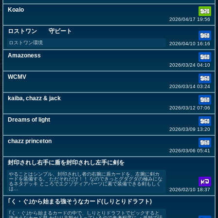
Koalo
2026/04/17 19:56
ロストワン 守ビート
ロストワン環境
2026/04/10 16:16
Amazoness
2026/03/24 04:10
WCMV
2026/03/14 03:24
kaiba, chazz & jack
2026/03/12 07:06
Dreams of light
2026/03/09 13:20
chazz princeton
2026/03/06 05:41
封印されし右手に盾を封印されし左手に剣を
やることはシンプル、封印されし者の右腕に盾カードを、左腕に剣カ
ードを装備する。 ただそれだけ！！ なのできっとグダグダの極みにな
るネタデッキ ところでエクゾディアパーツに素で装備できる剣もしく
は...
2026/02/10 18:37
｢く・ぐ｣から始まる強そうなカード(しりとりドラフト)
｢く・ぐ｣から始まるカードの中で、しりとりドラフトでピックすると
強そうなカード群 かなり主観が入っているので参考程度に ・単独で活