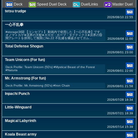
Deck
Speed Duel Deck
DuelLinks
Master Duel
tetsu trudge
2026/08/10 22:55
一心不乱拳
#storage決闘 【コンセプト】 動画内で使用した【一心不乱拳】です。
オノマトカゲ➕溟界の大蛟➕ガガガ・ホープ・タクティクス➕溟界の昏
闇アレートを併用して無限にNo.22 不乱健を爆誕させてガム...
2026/08/08 11:00
Total Defense Shogun
2026/08/01 23:00
Team Unicorn (For fun)
Deck Profile: Team Unicorn (5D's) #Mystical Beast of the Forest
#Naturia
2026/08/01 22:00
Mr. Armstrong (For fun)
Deck Profile: Mr. Armstrong (5D's) #Iron Chain
2026/08/01 21:58
Inpachi Punch
2026/07/28 18:34
Little-Winguard
2026/07/21 18:39
Magical Labyrinth
2026/07/14 15:39
Koala Beast army