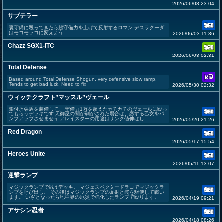
2026/06/08 23:04
サブテラー
裏守備に殴ってきたら超守備力を上げて反射するロマン デスラクーダ
はモコモッコに変えよう
2026/06/03 11:36
Chazz SGX1-ITC
2026/06/03 02:31
Total Defense
Based around Total Defense Shogun, very defensive slow ramp.
Tends to get bad luck. Need to fix
2026/05/30 02:32
ウィッチクラフト”マッスル”ヴェール
鎖付き尖盾を装備して、 守備力1万を超えたカチカチのヴェールに殴っ
てもらうデッキです 天御巫の闔が剥がされた場合は、恋する乙女をパ
ンプアップさせませう アレイスターの用途はリンク値伸ばし...
2026/05/20 21:26
Red Dragon
2026/05/17 15:54
Heroes Unite
2026/05/11 13:07
迎撃ランプ
マジックランプで戦うデッキ。 マジェスペクタードラコでマジックラ
ンプを呼び出し、 その後はマジックランプの反射と罠を駆使して戦い
ます。 いざとなったら地中界の厄災で強化したランプで殴ります。
2026/04/19 09:21
アサシン忍者
2026/04/18 08:26