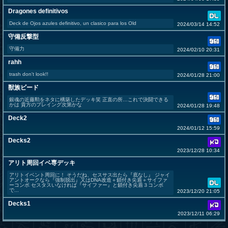
Dragones definitivos
Deck de Ojos azules definitivo, un clasico para los Old
2024/03/14 14:52
守備反撃型
守備力
2024/02/10 20:31
rahh
trash don't look!!
2024/01/28 21:00
獣族ビード
銀魂の近藤勲をネタに構築したデッキ笑 正直の所…これで決闘できる
かは 貴方のプレイング次第かな
2024/01/28 19:48
Deck2
2024/01/12 15:59
Decks2
2023/12/28 10:34
アリト周回イベ専デッキ
アリトイベント周回に！ そうだね、セスサス出たら『底なし』 ジャイ
アントオークなら『強制脱出』又はDNA改造＋鎖付き尖盾＋サイファ
ーコンボ セスタスいなければ『サイファー』と鎖付き尖盾３コンボ
で...
2023/12/20 21:05
Decks1
2023/12/11 06:29