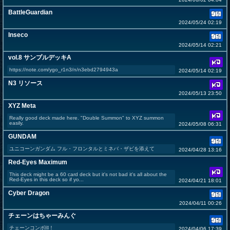
BattleGuardian
2024/05/24 02:19
Inseco
2024/05/14 02:21
vol.8 サンプルデッキA
https://note.com/ygo_r1n3/n/n3ebd2794943a
2024/05/14 02:19
N3 リソース
2024/05/13 23:50
XYZ Meta
Really good deck made here. "Double Summon" to XYZ summon
easily.
2024/05/08 06:31
GUNDAM
ユニコーンガンダム フル・フロンタルとミネバ・ザビを添えて
2024/04/28 13:16
Red-Eyes Maximum
This deck might be a 60 card deck but it's not bad it's all about the
Red-Eyes in this deck so if yo...
2024/04/21 18:01
Cyber Dragon
2024/04/11 00:26
チェーンはちゃーみんぐ
チェーンコンボ⛓！
2024/04/06 17:39