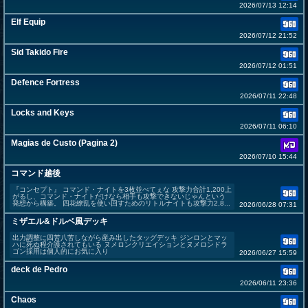
2026/07/13 12:14
Elf Equip
2026/07/12 21:52
Sid Takido Fire
2026/07/12 01:51
Defence Fortress
2026/07/11 22:48
Locks and Keys
2026/07/11 06:10
Magias de Custo (Pagina 2)
2026/07/10 15:44
コマンド越後
『コンセプト』 コマンド・ナイトを3枚並べてぇな 攻撃力合計1,200上
がるし、コマンド・ナイトだけなら相手も攻撃できないじゃんという
発想から構築。 四花繚乱を使い回すためのリトルナイトも攻撃力2,8...
2026/06/28 07:31
ミザエル&ドルベ風デッキ
出力調整に四苦八苦しながら産み出したタッグデッキ ジンロンとマッ
ハに死ぬ程介護されてもいる ヌメロンクリエイションとヌメロンドラ
ゴン採用は個人的にお気に入り
2026/06/27 15:59
deck de Pedro
2026/06/11 23:36
Chaos