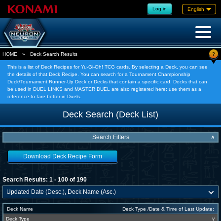
Log in
English
?
HOME
»
Deck Search Results
This is a list of Deck Recipes for Yu-Gi-Oh! TCG cards. By selecting a Deck, you can see
the details of that Deck Recipe. You can search for a Tournament Championship
Deck/Tournament Runner-Up Deck or Decks that contain a specific card. Decks that can
be used in DUEL LINKS and MASTER DUEL are also registered here; use them as a
reference to fare better in Duels.
Deck Search (Deck List)
Search Filters
∧
Download Deck Recipe Form
Search Results: 1 - 100 of 190
Deck Name
Deck Type /Date & Time of Last Update:
Deck Type
∨