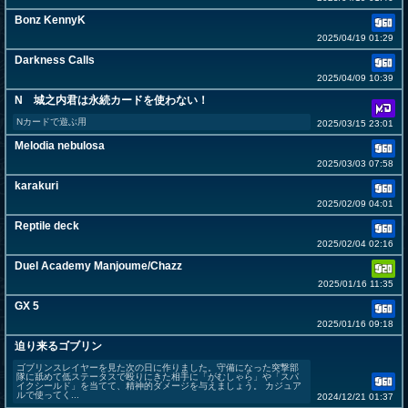
Bonz KennyK
2025/04/19 01:29
Darkness Calls
2025/04/09 10:39
N 城之内君は永続カードを使わない！
Nカードで遊ぶ用
2025/03/15 23:01
Melodia nebulosa
2025/03/03 07:58
karakuri
2025/02/09 04:01
Reptile deck
2025/02/04 02:16
Duel Academy Manjoume/Chazz
2025/01/16 11:35
GX 5
2025/01/16 09:18
迫り来るゴブリン
ゴブリンスレイヤーを見た次の日に作りました。守備になった突撃部
隊に舐めて低ステータスで殴りにきた相手に「がむしゃら」や「スパ
イクシールド」を当てて、精神的ダメージを与えましょう。 カジュア
ルで使ってく...
2024/12/21 01:37