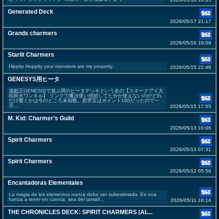
Generated Deck
2026/05/17 21:17
Grands charmers
2026/05/16 16:09
Starlit Charmers
Hippity Hoppity your monsters are my property.
2026/05/15 22:48
GENESYS用ヒータ
遊戯王GENESISで遊ぶ用のヒータデッキという名の【スネークアイ大
稲荷火ワンキル】 リンクで魔法使い供給してた分が使えないのがどれ
だけ響くかは今のところ未知数。原罪宝はポイント100だったので一
旦...
2026/05/15 17:55
M. Kid: Charmer’s Guild
2026/05/13 10:06
Spirit Charmers
2026/05/13 07:31
Spirit Charmers
2026/05/12 05:56
Encantadoras Elementales
La magia de los elementos nunca debe ser subestimada. Es una
fuerza a tener en cuenta, sea del tamañ...
2026/05/11 16:14
THE CHRONICLES DECK: SPIRIT CHARMERS (AL...