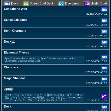
Deck
Speed Duel Deck
DuelLinks
Master Duel
Gespaltene Welt
2026/08/08 04:11
Schicksalsdame
2026/08/07 16:05
Spirit Charmers
2026/08/07 06:56
Decks1
2026/08/07 01:40
Elemental Theves
Spirit Charmer deck created by Spirit Charmer structure deck +
Chronicles: Spirit Charmer Deck
2026/08/06 10:06
Charmers
2026/08/06 08:18
Magic Shaddoll
2026/08/06 05:53
召喚獣
◇スモールワールドのルートメモ 〇召喚師アレイスターをサーチする
場合 ・うらら→ヴェーラーor稲荷火→アレイ ・わらし→ヴェーラーor
イーター→アレイ ・プルリア→DDor稲荷火orイータ...
2026/08/05 14:51
Deck