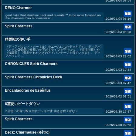
2026/08/04 08:54
RENO Charmer
goal: take that structure deck and re-route ** to be more focused on
the charmers than random irrele...
2026/08/04 08:16
Spirit Charmers
2026/08/04 05:28
精霊獣の使い手
《ディアバウンド・カーネル》をエースにしたデッキです。 ディアバ
ウンドの②効果で攻撃力を下げてライフを守りつつ、《混沌空間》や
《魂吸収》で除外されたときのアドバンテージを得ていきます。 ディ
アバウンド...
2026/08/03 22:02
CHRONICLES Spirit Charmers
2026/08/03 10:44
Spirit Charmers Chronicles Deck
2026/08/03 07:42
Encantadoras de Espíritus
2026/08/02 01:51
6霊使いビートダウン
6霊使いの皆で殴り倒すデッキです 強さは程々かな？
2026/07/30 17:47
Spirit Charmers
2026/07/30 02:56
Deck: Charmeuse (Rétro)