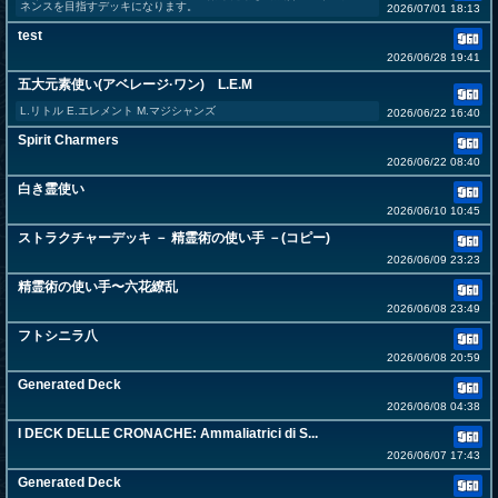
ネンスを目指すデッキになります。
2026/07/01 18:13
test
2026/06/28 19:41
五大元素使い(アベレージ·ワン) L.E.M
L.リトル E.エレメント M.マジシャンズ
2026/06/22 16:40
Spirit Charmers
2026/06/22 08:40
白き霊使い
2026/06/10 10:45
ストラクチャーデッキ － 精霊術の使い手 －(コピー)
2026/06/09 23:23
精霊術の使い手〜六花繚乱
2026/06/08 23:49
フトシニラ八
2026/06/08 20:59
Generated Deck
2026/06/08 04:38
I DECK DELLE CRONACHE: Ammaliatrici di S...
2026/06/07 17:43
Generated Deck