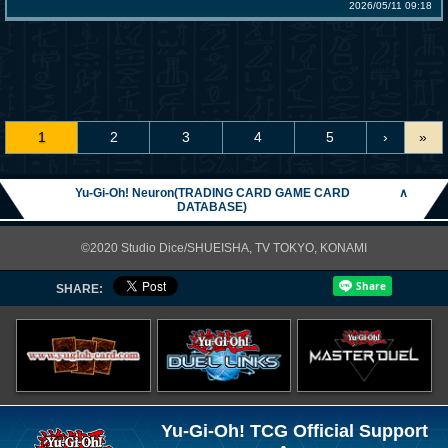
2026/05/11 09:18
1
2
3
4
5
›
»
Yu-Gi-Oh! Neuron(TRADING CARD GAME CARD
∧
DATABASE)
©2020 Studio Dice/SHUEISHA, TV TOKYO, KONAMI
SHARE:
Yu-Gi-Oh! TCG Official Support