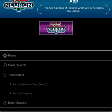
App
This App has tons of features which are beneficial to
any Duelist!
Home
Card Search
Included in
Sort by Release Date (Desc.)
Sort by Category
Deck Search