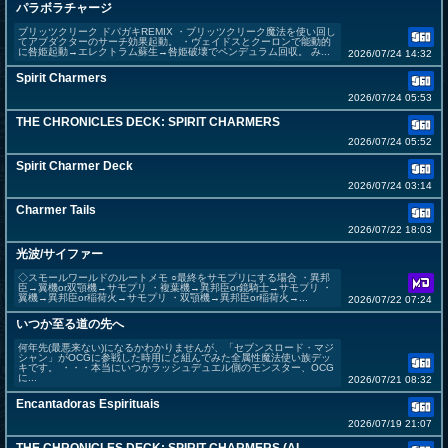
パラボラチャージ
ブリッツクリーク ドパガキREMIX ・ブリッツクリーク魔法を使い回し
てアブダクターのサーチ効果起動。 ・ヴェイドスとクーロンで能動的
に咎姫起動→エレクトラム蘇生→咎姫破壊でペンデュラム回収。 み...
2026/07/24 14:32
Spirit Charmers
2026/07/24 05:53
THE CHRONICLES DECK: SPIRIT CHARMERS
2026/07/24 05:52
Spirit Charmer Deck
2026/07/24 03:14
Charmer Tails
2026/07/22 18:03
光波/サイファー
◇スモールワールドのルートメモ ○最終をサモプリにする場合 ・異邦
臣→翼機or双顎機→サモプリ ・複葉機→異邦臣or鏡騎士→サモプリ ・
翼機→異邦臣or稲荷火→サモプリ ・双顎機→異邦臣or稲荷火→...
2026/07/22 07:24
いつか至る道の先へ
何年先(最悪来ない)になるかわかりませんが、「セブンスロード・マジ
シャン」がOCGに参戦した時用にと組んでみた全属性魔法使い族デッ
キです。 ・・・本当にいつかラッシュデュエル側のモンスター、OCG
に...
2026/07/21 08:32
Encantadoras Espirituais
2026/07/19 21:07