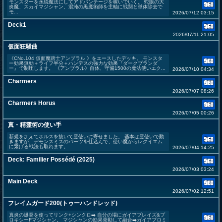
モンスターを永続魔法にしてアドバンテージを稼いでいく。 蛇眼の大
炎魔、スカイマジシャン、混沌の黒魔術師を主軸に戦闘と単体除去で
モ...
2026/07/12 03:15
Deck1
2026/07/11 21:05
仮面狂騒曲
《CNo.104 仮面魔踏士アンブラル 》をエースしたデッキ。 モンスタ
ー効果無効＋ライフ半分＋ハンデスの強力な効果『ダークプランダ
ー』で制圧します。 《アンブラル》自体、守備1500の魔法使いエク...
2026/07/10 04:34
Charmers
2026/07/07 08:26
Charmers Horus
2026/07/05 00:26
真・精霊術の使い手
新規を加えてホルスを抜いて霊使いに寄せました。 基本は霊使いで動
きますが、デモンスミスのパーツを仕込んで、使い魔からレクイエム
に繋げる戦法も取れます。
2026/07/04 14:25
Deck: Familier Possédé (2025)
2026/07/03 03:24
Main Deck
2026/07/02 12:51
フレイムガード200(トゥーハンドレッド)
真炎の爆発を使ってリンク+シンクロ➡️ 自分の場にガイアブレイズ&プ
ロキシーFマジシャン。 マジシャンの効果発動して融合➡️ガイアプロミ