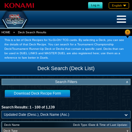
Log in
English
?
HOME
»
Deck Search Results
This is a list of Deck Recipes for Yu-Gi-Oh! TCG cards. By selecting a Deck, you can see
the details of that Deck Recipe. You can search for a Tournament Championship
Deck/Tournament Runner-Up Deck or Decks that contain a specific card. Decks that can
be used in DUEL LINKS and MASTER DUEL are also registered here; use them as a
reference to fare better in Duels.
Deck Search (Deck List)
Search Filters
∧
Download Deck Recipe Form
Search Results: 1 - 100 of 1,139
Deck Name
Deck Type /Date & Time of Last Update:
Deck Type
∨