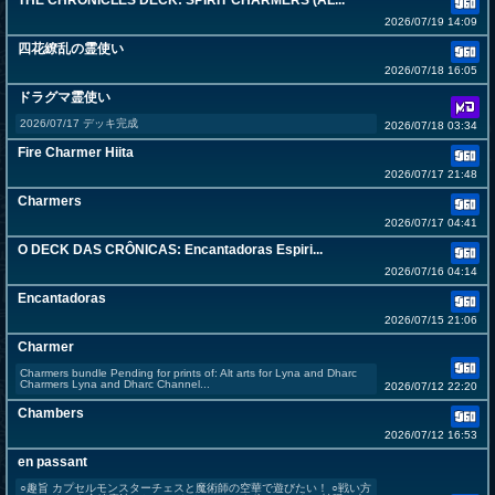
THE CHRONICLES DECK: SPIRIT CHARMERS (AL...
2026/07/19 14:09
四花繚乱の霊使い
2026/07/18 16:05
ドラグマ霊使い
2026/07/17 デッキ完成
2026/07/18 03:34
Fire Charmer Hiita
2026/07/17 21:48
Charmers
2026/07/17 04:41
O DECK DAS CRÔNICAS: Encantadoras Espiri...
2026/07/16 04:14
Encantadoras
2026/07/15 21:06
Charmer
Charmers bundle Pending for prints of: Alt arts for Lyna and Dharc
Charmers Lyna and Dharc Channel...
2026/07/12 22:20
Chambers
2026/07/12 16:53
en passant
○趣旨 カプセルモンスターチェスと魔術師の空華で遊びたい！ ○戦い方