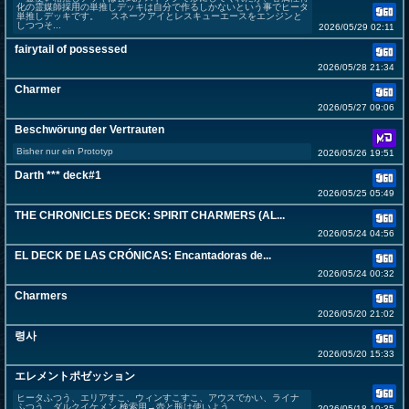
化の霊媒師採用の単推しデッキは自分で作るしかないという事でヒータ
単推しデッキです。 スネークアイとレスキューエースをエンジンと
しつつそ...
2026/05/29 02:11
fairytail of possessed
2026/05/28 21:34
Charmer
2026/05/27 09:06
Beschwörung der Vertrauten
Bisher nur ein Prototyp
2026/05/26 19:51
Darth *** deck#1
2026/05/25 05:49
THE CHRONICLES DECK: SPIRIT CHARMERS (AL...
2026/05/24 04:56
EL DECK DE LAS CRÓNICAS: Encantadoras de...
2026/05/24 00:32
Charmers
2026/05/20 21:02
령사
2026/05/20 15:33
エレメントポゼッション
ヒータふつう、エリアすこ、ウィンすこすこ、アウスでかい、ライナ
ふつう、ダルクイケメン 検索用→壺と瓶は使いよう
2026/05/18 10:35