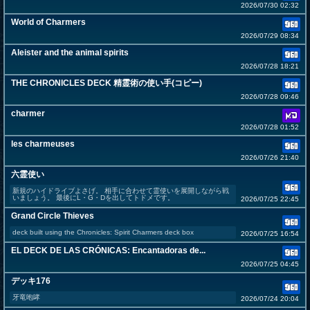
2026/07/30 02:32
World of Charmers
2026/07/29 08:34
Aleister and the animal spirits
2026/07/28 18:21
THE CHRONICLES DECK 精霊術の使い手(コピー)
2026/07/28 09:46
charmer
2026/07/28 01:52
les charmeuses
2026/07/26 21:40
六霊使い
新規のハイドライブよさげ。 相手に合わせて霊使いを展開しながら戦
いましょう。 最後にL・G・Dを出してトドメです。
2026/07/25 22:45
Grand Circle Thieves
deck built using the Chronicles: Spirit Charmers deck box
2026/07/25 16:54
EL DECK DE LAS CRÓNICAS: Encantadoras de...
2026/07/25 04:45
デッキ176
牙竜咆哮
2026/07/24 20:04