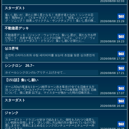
2026/08/09 02:03
スターダスト
集いし願いが、新たに輝く星となる！ 光差す道となれ！ シンクロ召
喚！ 飛翔せよ！ 《スターダスト・ドラゴン》！ 技名→シューティン
グ・ソニック！ 効果→ヴィクテム・サンクチュアリ！ 集いし星の輝...
2026/08/08 23:29
不動遊星デッキ
不動遊星デッキ 《ジャンク・ウォリアー》 集いし星が、新たな力を呼
び起こす。光差す道となれ！ シンクロ召喚！いでよ、ジャンク・ウォ
リアー！ 《スターダスト・ドラゴン》 集いし願いが新たに...
2026/08/08 19:23
싱크론덱
순전히 스타더스트와 슈팅 세이비어를 보는데 초점을 맞춘 싱크론전개
덱
2026/08/08 17:39
シンクロン 26.7~
ホイールシンクロンのレアリティ上げさせて…
2026/08/08 17:21
【151話】集いし願い
チーム5Dsの竜達を1ターン(相手ターン赤き竜含)で全てを召喚する方
法 シンクロ・ワールド+アーマーorマイスターの2枚初動で実現可 召喚
について、後に更新 以下は、マイスターが無かった時の召喚方法...
2026/08/08 17:07
スターダスト
2026/08/08 16:46
ジャンク
スターダスト・ドラゴンが好きで組みました。個性を入れつつ遊星ら
しい戦術を目指します。 詳しい回し方は他の方が書かれているので割
愛しますが、簡単にまとめるとシンクロンチューナーとチューナー外
のモンスター...
2026/08/08 15:28