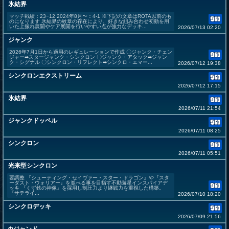
氷結界
マッチ戦績：23−12 2024年8月〜：4-1 ※下記の文章はROTA以前のも
のになります 氷結界の紋章の存在により、好きな組み合わせ初動を用
いた上振れ展開やケア展開を行いやすい点が強力なデッキ...
2026/07/13 02:20
ジャンク
2026年7月1日から適用のレギュレーションで作成 〇ジャンク・チェン
ジャー➡スタージャンク・シンクロン 〇ジャンク・アタック➡ジャン
ク・シグナル 〇シンクロン・リフレクト➡シンクロ・エマー...
2026/07/12 19:38
シンクロンエクストリーム
2026/07/12 17:15
氷結界
2026/07/11 21:54
ジャンクドッペル
2026/07/11 08:25
シンクロン
2026/07/11 05:51
光来型シンクロン
要調整 『シューティング・セイヴァー・スター・ドラゴン』や『スタ
ーダスト・ウォリアー』を並べる事を目指す不動遊星インスパイアデ
ッキ 『くず鉄の神像』を採用し制圧力より継戦力を重視した構築。
『サテライ...
2026/07/10 18:20
シンクロデッキ
2026/07/09 21:56