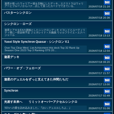
遊星が使ったウォリアー達を主軸にしたデッキ。エクストラはウォリ
アーとブルーノからパク…託して貰ったカードでできている。
2026/07/18 21:16
バスターシンクロン
2026/07/18 20:36
シンクロン・ローズ
遊星とアキをEXの基軸としたシンクロンデッキ ビヨンドとユーティリ
ティ後に一部反映予定 ジェネレイド＞大義賊 ウォルフライエ＞エクハ
ジャール
2026/07/18 13:13
Yusei Style Synchron Quasar - シンクロン V.1
Over Top Clear Mind. List Achievment this deck Top 32 Rank Up
Season One 2023 Top 3 Ranking OTS 20...
2026/07/18 12:04
遊星デッキ
2026/07/18 06:20
パワー・オブ・フェローズ
2026/07/17 21:57
遊星のデュエルをずっと支えてきた仲間たちだ
2026/07/17 13:00
Synchron
2026/07/17 02:49
光差す未来へ リミットオーバーアクセルシンクロ
5D’sへの愛を詰め込みました。 ｢おい､デュエルしろよ。｣
2026/07/17 01:06