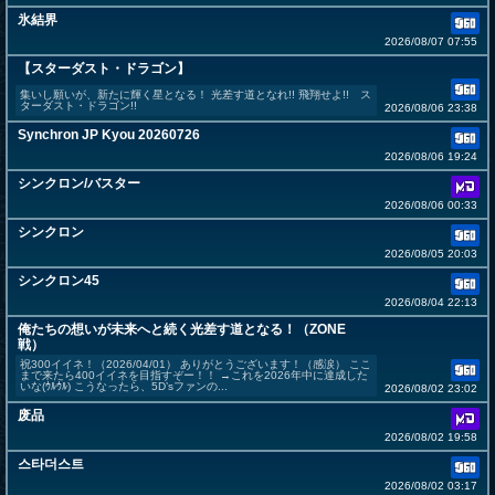
氷結界
2026/08/07 07:55
【スターダスト・ドラゴン】
集いし願いが、新たに輝く星となる！ 光差す道となれ!! 飛翔せよ!! ス
ターダスト・ドラゴン!!
2026/08/06 23:38
Synchron JP Kyou 20260726
2026/08/06 19:24
シンクロン/バスター
2026/08/06 00:33
シンクロン
2026/08/05 20:03
シンクロン45
2026/08/04 22:13
俺たちの想いが未来へと続く光差す道となる！（ZONE
戦）
祝300イイネ！（2026/04/01） ありがとうございます！（感涙） ここ
まで来たら400イイネを目指すぞー！！ →これを2026年中に達成した
いな(ｳﾙｳﾙ) こうなったら、5D’sファンの...
2026/08/02 23:02
废品
2026/08/02 19:58
스타더스트
2026/08/02 03:17