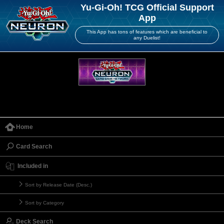
Yu-Gi-Oh! TCG Official Support
App
This App has tons of features which are beneficial to
any Duelist!
Home
Card Search
Included in
Sort by Release Date (Desc.)
Sort by Category
Deck Search