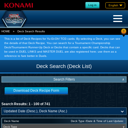
Log in
English
?
HOME
»
Deck Search Results
This is a list of Deck Recipes for Yu-Gi-Oh! TCG cards. By selecting a Deck, you can see
the details of that Deck Recipe. You can search for a Tournament Championship
Deck/Tournament Runner-Up Deck or Decks that contain a specific card. Decks that can
be used in DUEL LINKS and MASTER DUEL are also registered here; use them as a
reference to fare better in Duels.
Deck Search (Deck List)
Search Filters
∧
Download Deck Recipe Form
Search Results: 1 - 100 of 741
Deck Name
Deck Type /Date & Time of Last Update:
Deck Type
∨