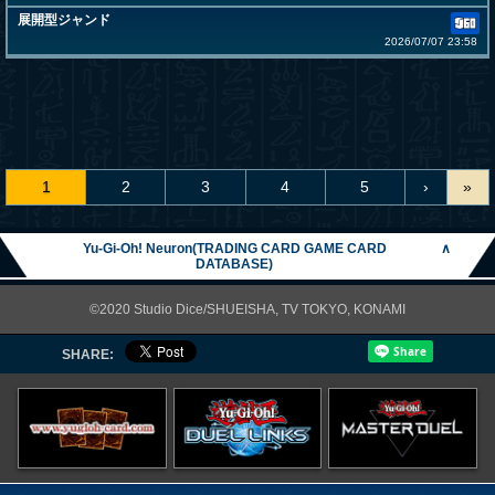
展開型ジャンド
2026/07/07 23:58
1
2
3
4
5
›
»
Yu-Gi-Oh! Neuron(TRADING CARD GAME CARD
∧
DATABASE)
©2020 Studio Dice/SHUEISHA, TV TOKYO, KONAMI
SHARE: