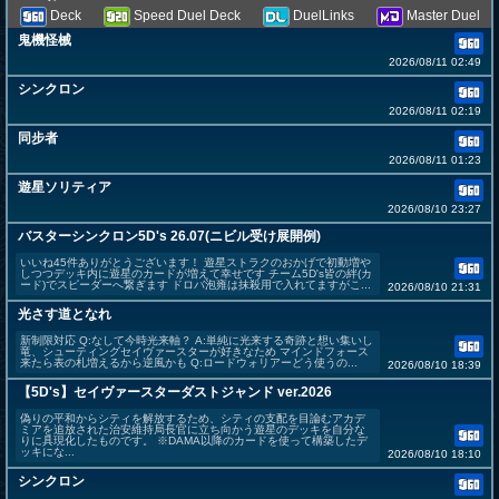
Deck
Speed Duel Deck
DuelLinks
Master Duel
鬼機怪械
2026/08/11 02:49
シンクロン
2026/08/11 02:19
同步者
2026/08/11 01:23
遊星ソリティア
2026/08/10 23:27
バスターシンクロン5D's 26.07(ニビル受け展開例)
いいね45件ありがとうございます！ 遊星ストラクのおかげで初動増や
しつつデッキ内に遊星のカードが増えて幸せです チーム5D's皆の絆(カ
ード)でスピーダーへ繋ぎます ドロバ泡雍は抹殺用で入れてますがこ...
2026/08/10 21:31
光さす道となれ
新制限対応 Q:なして今時光来軸？ A:単純に光来する奇跡と想い集いし
竜、シューティングセイヴァースターが好きなため マインドフォース
来たら表の札増えるから逆風かも Q:ロードウォリアーどう使うの...
2026/08/10 18:39
【5D's】セイヴァースターダストジャンド ver.2026
偽りの平和からシティを解放するため、シティの支配を目論むアカデ
ミアを追放された治安維持局長官に立ち向かう遊星のデッキを自分な
りに具現化したものです。 ※DAMA以降のカードを使って構築したデ
ッキにな...
2026/08/10 18:10
シンクロン