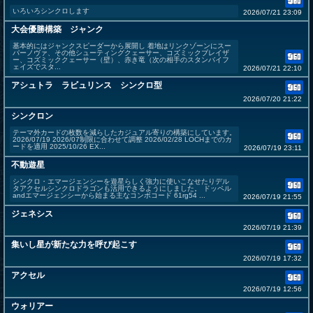
いろいろシンクロします
2026/07/21 23:09
大会優勝構築 ジャンク
基本的にはジャンクスピーダーから展開し 着地はリンクゾーンにスー
パーノヴァ、その他シューティングクェーサー、コズミックブレイザ
ー、コズミッククェーサー（壁）、赤き竜（次の相手のスタンバイフ
ェイズでスタ...
2026/07/21 22:10
アシュトラ ラビュリンス シンクロ型
2026/07/20 21:22
シンクロン
テーマ外カードの枚数を減らしたカジュアル寄りの構築にしています。
2026/07/19 2026/07制限に合わせて調整 2026/02/28 LOCHまでのカ
ードを適用 2025/10/26 EX...
2026/07/19 23:11
不動遊星
シンクロ・エマージェンシーを遊星らしく強力に使いこなせたりデル
タアクセルシンクロドラゴンも活用できるようにしました。 ドッペル
andエマージェンシーから始まる主なコンボコード 61rg54 ...
2026/07/19 21:55
ジェネシス
2026/07/19 21:39
集いし星が新たな力を呼び起こす
2026/07/19 17:32
アクセル
2026/07/19 12:56
ウォリアー