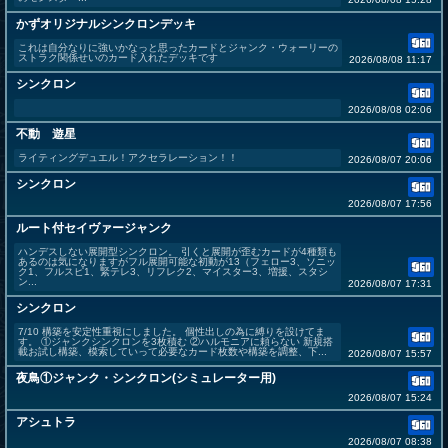
かずオリジナルシンクロンデッキ
これは自分なりに強いかなっと思ったカードとジャンク・ウォーリーの
ストラク関係せいのカード入れたデッキです
2026/08/08 11:17
シンクロン
2026/08/08 02:06
不動 遊星
ライティングデュエル！アクセラレーション！！
2026/08/07 20:06
シンクロン
2026/08/07 17:56
ルート付セイヴァージャンク
ハンデスしない展開型シンクロン。 引くと展開が歪むカードが4種類も
あるのは気になりますがフル展開可能な初動が13（フェロー3、ソニッ
ク1、フルスピ1、緊テレ3、リフレク2、マイスター3、増援、スタシ
ン...
2026/08/07 17:31
シンクロン
7/10 構築を安定性重視にしました。 個性出しの為に縛りを設けてま
す。 ①ジャンクシンクロンを3枚積む ②ハルモニアに頼らない 新規搭
載お試し構築、模索していって必要なカード枚数や構築を調整、下...
2026/08/07 15:57
夜鳥①ジャンク・シンクロン(シミュレーター用)
2026/08/07 15:24
アシュトラ
2026/08/07 08:38