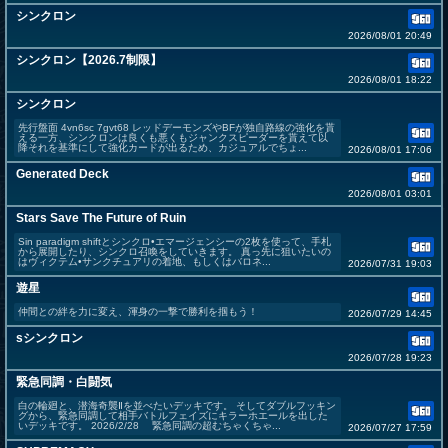
シンクロン
2026/08/01 20:49
シンクロン【2026.7制限】
2026/08/01 18:22
シンクロン
先行盤面 4vn6sc 7gvt68 レッドデーモンズやBFが独自路線の強化を貰
える一方、シンクロンは良くも悪くもジャンクスピーダーを貰えて以
降それを基準にして強化カードが出るため、カジュアルでちょ...
2026/08/01 17:06
Generated Deck
2026/08/01 03:01
Stars Save The Future of Ruin
Sin paradigm shiftとシンクロ•エマージェンシーの2枚を使って、手札
から展開したり、シンクロ召喚をしていきます。 真っ先に狙いたいの
はヴィクテム•サンクチュアリの着地、もしくはバロネ...
2026/07/31 19:03
遊星
仲間との絆を力に変え、渾身の一撃で勝利を掴もう！
2026/07/29 14:45
sシンクロン
2026/07/28 19:23
緊急同調・白闘気
白の輪廻と、潜海奇襲Ⅱを並べたいデッキです。 そしてダブルフッキン
グから、緊急同調して相手バトルフェイズにキラーホエールを出した
いデッキです。 2026/2/28 緊急同調の超むちゃくちゃ...
2026/07/27 17:59