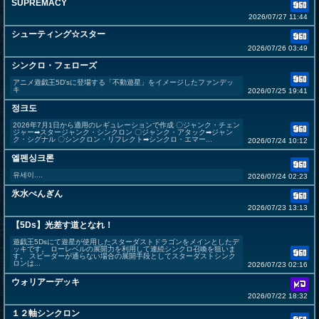
SUPREMACY
2026/07/27 11:44
シューティング☆スター
2026/07/26 03:49
シンクロ・フェローズ
アニメ遊戯王5D'sに登場する「不動遊星」をイメージしたファンデッ
キ
2026/07/25 19:41
정크도
2026年7月1日から適用のレギュレーションで作成 〇ジャンク・チェン
ジャー➡スタージャンク・シンクロン 〇ジャンク・アタック➡ジャン
ク・シグナル 〇シンクロン・リフレクト➡シンクロ・エマー...
2026/07/24 10:12
엘펜싱크론
유세이....
2026/07/24 02:23
氷水ぺんぎん
2026/07/23 13:13
【5Ds】光差す道となれ！
遊戯王5Dsにて遊星が使用したスターダストドラゴンをメインとしたデ
ッキです。 ローレベルの展開力を利用して連続シンクロ召喚を狙いま
す。 スピーダーが通らない場合の展開手段としてスターダストシンク
ロンは...
2026/07/23 02:16
ウォリアーデッキ
2026/07/22 18:32
１２軸シンクロン