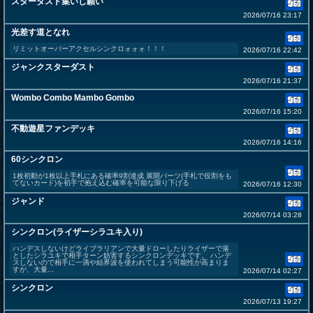
スターダスト集いし願い
2026/07/16 23:17
光差す道となれ
リミットオーバーアクセルシンクロォォォ！！！
2026/07/16 22:42
ジャンクスターダスト
2026/07/16 21:37
Wombo Combo Mambo Gombo
2026/07/16 15:20
不動遊星ファンデッキ
2026/07/16 14:16
60シンクロン
1枚初動が1枚以上手札にある確率9割達成 展開パーツ(手札で役割をも
てないカード)を初手で抱え込む確率を可能な限り下げる
2026/07/16 12:30
ジャンド
2026/07/14 03:28
シンクロン(ライザーシラユキ入り)
ハンデスしないけどライブラリアンで大量ドローしたりライザーで落
としたシラユキで相手ターン妨害するシンクロンデッキです。 ハンデ
スしないので相手に一滴や結界波を使われてしまう可能性が高まりま
すが、大量...
2026/07/14 02:27
シンクロン
2026/07/13 19:27