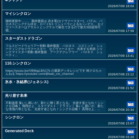
Φジャンド
2026/07/09 18:04
マイシンクロン
随時更新中……。 最終盤面は 赤き竜(セイヴァースター)、パテル、バ
ロネスにシグナル伏せ、ロードΩトリシューラによる3ハンデス。 セイ
ヴァースターはアサルトとシグナルで蘇生できるので最大3回使用可
能...
2026/07/09 17:58
スターダストドラゴン
フルスピードウォリアー初動 最終盤面 バロネス コズミック シュ
ーティングセイヴァースター セイヴァースター 光来する奇跡 ジャ
ンクマイスター初動 最終盤面 アークデクレアラー バロネス シュ
ーティ...
2026/07/09 13:41
110.シンクロン
https://youtu.be/VB9kgLBA17k の最新デッキレシピです 柿クロちゃ
んねる https://youtube.com/@kaki_cro_channel
2026/07/08 23:12
氷水・氷結界(ジェネシス)
2026/07/08 21:52
光り差す未来
不動遊星 集いし願いが、新たに輝く星となる。 光差す道となれ！シン
クロ召喚！ 飛翔せよ、スターダスト・ドラゴン！ 集いし願いが、新た
な境地の導となる。 光差す道となれ！シンクロ召喚！ 高翔せよ、...
2026/07/08 20:34
シンクロン
2026/07/08 15:07
Generated Deck
2026/07/08 03:20