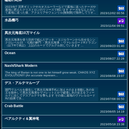
輪廻の蛇神
2023/8/7 溟界ギミックやカオスルーラーなどで墓地に送ったナーガや
墓地に肥えたクリストロンのリソースで戦います ナーガをなんとかし
て墓地に送った後、アクエリアやフェンリル(無制限)で除外してリオ...
2023/12/02 00:56
水晶機巧
2023/11/04 09:51
異次元海底10万マイル
異次元海溝を使う目的で組んだデッキ ・エジルラーンから出せるシン
クロレベル10 ・七精の解門 ・異次元海溝 ・ヴァレルロードRドラゴン
（以下Rで表記） 上記のカードでグルグル回していきます ...
2023/09/23 01:40
Ocean
2023/08/27 22:28
Nash/Shark Modern
The king of Barian is not one to let himself grow weak. CHAOS XYZ
EVOLUTION!!! (An accurate represen...
2023/08/08 23:07
デス・アルテマループ
開門でユベルを蘇生して異次元海溝手札に加えそのまま発動し氷の女
王を除外して異次元海溝をヴァレットとかで破壊し氷の女王をフィー
ルドに出してデスアルテマを撃ちます その後に墓地のヴァレルロード
Rの効果で氷...
2023/07/08 00:50
Crab Battle
2023/06/05 14:19
ベアルクティ＆翼神竜
2023/05/18 23:38