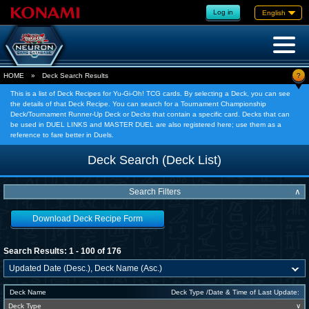
Log in
English
?
HOME
»
Deck Search Results
This is a list of Deck Recipes for Yu-Gi-Oh! TCG cards. By selecting a Deck, you can see
the details of that Deck Recipe. You can search for a Tournament Championship
Deck/Tournament Runner-Up Deck or Decks that contain a specific card. Decks that can
be used in DUEL LINKS and MASTER DUEL are also registered here; use them as a
reference to fare better in Duels.
Deck Search (Deck List)
Search Filters
∧
Download Deck Recipe Form
Search Results: 1 - 100 of 176
Deck Name
Deck Type /Date & Time of Last Update:
Deck Type
∨