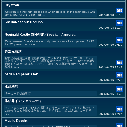
Crystron
Crystron is a very fun older deck which gets rid of the main issue with
Synchros. All of the Non-Tun...
2024/06/10 06:35
Shark/Nasch in Domino
2024/06/08 16:14
Reginald Kastle (SHARK) Special : Armore...
Zexal season Shark’s deck and signature cards Last update : 2 / 27
/ 2024 power Technical ...
2024/04/30 07:12
異次元海溝
解門の永続魔法を拾う効果で遊ぶデッキです 解門→ベアトリーチェか
らヴァレルロードRと異次元海溝を墓地に送り、毎ターン解門の効果で
回収した異次元海溝をライオット破壊して墓地の水属性モンスターを
蘇生しま...
2024/04/25 12:41
barian emperor's lek
2024/04/15 08:28
水晶機巧
キーカードは歯車街
2024/04/15 01:48
氷結界インフェルニティ
インフェルニティでEXを水属性オンリーにしたデッキです。私がやり
たかったことを詰め込みました。 サイドはいつか組みたいカードで
す。
2024/04/05 13:06
Mystic Depths