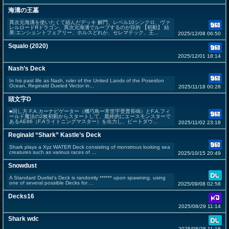
海溝の王墓
異次元海溝を使いたくて組んだデッキ 解門、レベル10シンクロ、ヴァ
レルロードRドラゴン、異次元海溝でループするのが目的 【初動】 結
果:エンシェントフェアリー、ホルスどれか、セレマテック、王...
2025/12/08 06:50
Squalo (2020)
2025/12/01 18:14
Nash’s Deck
In his past life as Nash, ruler of the United Lands of the Poseidon
Ocean, Reginald Dueled Vector in...
2025/11/18 00:28
頭文字D
■回し方 F.A.カーナビゲーター（機巧鳥ー常世宇受賣長鳴）とF.A.フィ
ールド魔法の2枚初動からスタートして、最終的にエースモンスターで
あるAE86（F.Aライトニングマスター）を出力し、ビートダウ...
2025/11/02 23:18
Reginald “Shark” Kastle’s Deck
Shark plays a Xyz WATER Deck consisting of monstrous looking sea
creatures such as various races of ...
2025/10/15 20:49
Snowdust
A Standard Duelist's Deck is randomly ****** upon spawning, using
one of several possible Decks for ...
2025/09/08 02:58
Decks16
2025/08/29 11:14
Shark wdc
2025/08/28 11:16