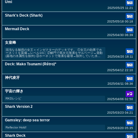
Umi
2025/05/25 11:21
Shark's Deck (Shark)
2025/05/18 00:18
Mermail Deck
2025/04/30 06:39
女皇蜂
混沌なる魅惑の女王＋インゼクターのデッキです。 ①女王の効果でホ
ーネットを装備→レベル10に ②解門で異次元海溝をサルベージ→発動
(墓地の水属性を除外) ③ホーネットで海溝を破壊→除外していた水...
2025/04/20 18:11
Deck: Mako Tsunami (Rétro)*
2025/04/12 22:10
神代凌牙
2025/04/11 08:36
宇宙の輝き
RKDレシピ
2025/04/06 02:50
Shark Version 2
2025/03/23 04:21
Gamsley: deep sea terror
Reflector Hold!
2025/03/20 05:35
Shark Deck