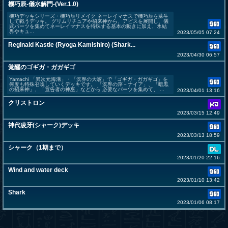
機巧辰-儀水解門-(Ver.1.0)
機巧デッキシリーズ・機巧辰リメイク ネーレイマナスで機巧辰を蘇生
して戦うデッキ。 グリムリチュアや招来神から、アビスを展開し、儀
式パーツを集めてネーレイマナスを特殊する基本の動きに加え、氷結
界やキュ...
2023/05/05 07:24
Reginald Kastle (Ryoga Kamishiro) (Shark...
2023/04/30 06:57
覚醒のゴギガ・ガガギゴ
Yamachi 「異次元海溝」・「溟界の大蛟」で「ゴギガ・ガガギゴ」を
何度も特殊召喚していくデッキです。 「溟界の滓－ナイア」、「暗黒
の招来神」、「宣告者の神巫」などから 必要なパーツを集めて、 ...
2023/04/01 13:16
クリストロン
2023/03/15 12:49
神代凌牙(シャーク)デッキ
2023/03/13 18:59
シャーク（1期まで）
2023/01/20 22:16
Wind and water deck
2023/01/10 13:42
Shark
2023/01/06 08:17