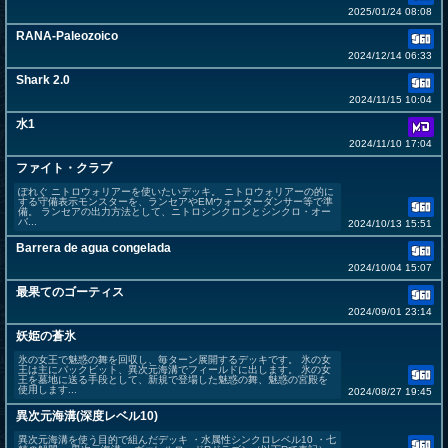
2025/01/24 08:08
RANA-Paleozoico
2024/12/14 06:33
Shark 2.0
2024/11/15 10:04
水1
2024/11/10 17:04
ファイト・クラブ
ぽれぐ ニトロウォリアーを使いたいデッキ。 ニトロウォリアーの的に
する守備表示モンスターを、ランセアやEMウォーターダンサー等で準
備。 ランセアの出力方法として、ニトロシンクロンとシンクロ・オー
バ...
2024/10/13 15:51
Barrera de agua congelada
2024/10/04 15:07
最果てのゴーティス
2024/09/01 23:14
妖姫の蒼氷
氷の女王で魅惑の舞を回収し、毎ターン展開するデッキです。 氷の女
王は主にパックビット、異次元海溝でフィールドに出します。 氷の女
王を墓地に送る手段として、新規で登場した魅惑の舞、魅惑の宮殿を
使用します...
2024/08/27 19:45
異次元海溝(深度レベル10)
異次元海溝を使う目的で組んだデッキ ・水属性シンクロレベル10 ・七