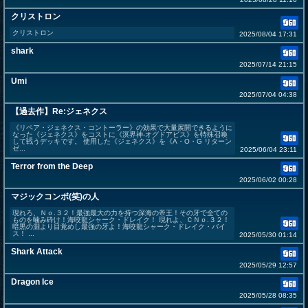
クリストロン
クリストロン
2025/08/04 17:31
shark
2025/07/14 21:15
Umi
2025/07/04 04:38
【過去作】Re:ジェネクス
《リペア・ジェネクス・コントーラー》の効果で大量展開できるように
なった《ジェネクス》をコストに《溟界神-オグドアビス》を特殊召喚
して戦うデッキです。 使用した《ジェネクス》を《A・O・G リターン
ゼ...
2025/06/04 23:11
Terror from the Deep
2025/06/02 00:28
マジックコンボ(笑)の人
現れろ、Ｎｏ.３２！最強最大の力を持つ深海の帝王！その牙で全ての
ものを噛み砕け！海咬龍シャーク・ドレイク！ 現れよ、ＣＮｏ.３２！
暗黒の淵より目覚めし最強の牙よ！海咬龍シャーク・ドレイク・バイ
ス！ ...
2025/05/30 01:14
Shark Attack
2025/05/29 12:57
Dragon Ice
2025/05/28 08:35