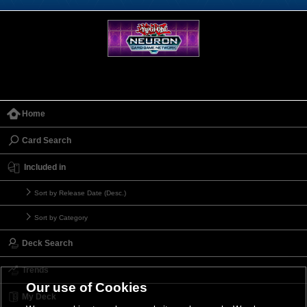
Home
Card Search
Included in
Sort by Release Date (Desc.)
Sort by Category
Deck Search
Trends
Our use of Cookies
My Deck