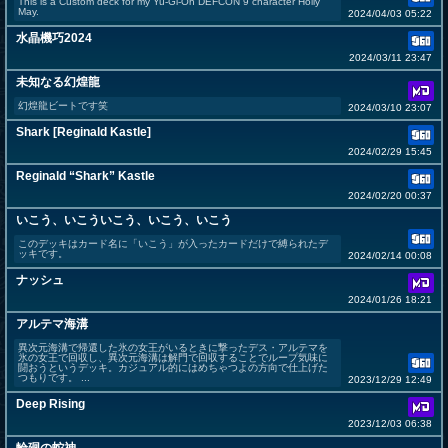
This is a Custom deck for my Yu-Gi-Oh DEFCON 9 character Holly
May.
2024/04/03 05:22
水晶機巧2024
2024/03/11 23:47
未知なる幻煌龍
幻煌龍ビートです笑
2024/03/10 23:07
Shark [Reginald Kastle]
2024/02/29 15:45
Reginald “Shark” Kastle
2024/02/20 00:37
いこう、いこういこう、いこう、いこう
このデッキはカード名に「いこう」が入ったカードだけで縛られたデ
ッキです。
2024/02/14 00:08
ナッシュ
2024/01/26 18:21
アルテマ海溝
異次元海溝で帰還した氷の女王がいるときに撃ったデス・アルテマを
氷の女王で回収し、異次元海溝は解門で回収することでループ気味に
闘おうというデッキ。カジュアル的にはめちゃつよの方向で仕上げた
つもりです。 ...
2023/12/29 12:49
Deep Rising
2023/12/03 06:38