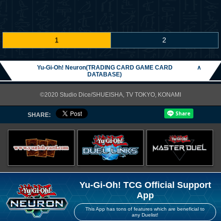
1
2
Yu-Gi-Oh! Neuron(TRADING CARD GAME CARD
∧
DATABASE)
©2020 Studio Dice/SHUEISHA, TV TOKYO, KONAMI
SHARE:
Yu-Gi-Oh! TCG Official Support
App
This App has tons of features which are beneficial to
any Duelist!