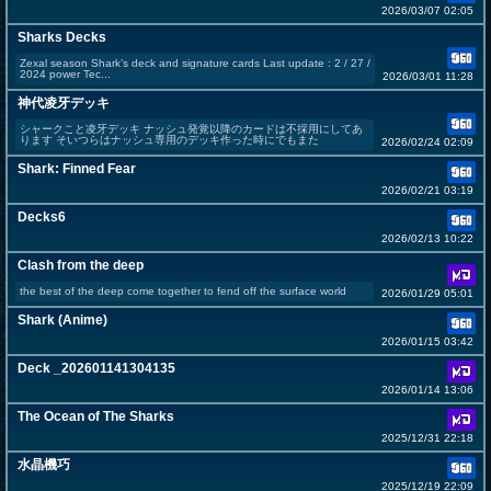
2026/03/07 02:05
Sharks Decks
Zexal season Shark’s deck and signature cards Last update : 2 / 27 /
2024 power Tec...
2026/03/01 11:28
神代凌牙デッキ
シャークこと凌牙デッキ ナッシュ発覚以降のカードは不採用にしてあ
ります そいつらはナッシュ専用のデッキ作った時にでもまた
2026/02/24 02:09
Shark: Finned Fear
2026/02/21 03:19
Decks6
2026/02/13 10:22
Clash from the deep
the best of the deep come together to fend off the surface world
2026/01/29 05:01
Shark (Anime)
2026/01/15 03:42
Deck _202601141304135
2026/01/14 13:06
The Ocean of The Sharks
2025/12/31 22:18
水晶機巧
2025/12/19 22:09