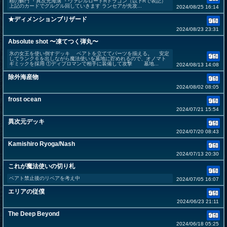
精の解門 ・異次元海溝 ・ヴァレルロードRドラゴン（以下Rで表記）
上記のカードでグルグル回していきます ランセアが先攻...
2024/08/25 16:14
★ディメンションブリザード
2024/08/23 23:31
Absolute shot 〜凍てつく弾丸〜
氷の女王を使い倒すデッキ ベアトを立ててパーツを揃える。 安定
してランク６を出しながら魔法使いを墓地に貯めれるので、オノマト
ギミックを採用 ①ディプロマンで相手に装備して攻撃 墓地...
2024/08/13 14:08
除外海産物
2024/08/02 08:05
frost ocean
2024/07/21 15:54
異次元デッキ
2024/07/20 08:43
Kamishiro Ryoga/Nash
2024/07/13 20:30
これが魔法使いの切り札
ベアト禁止後のリペアを考え中
2024/07/05 16:07
エリアの従僕
2024/06/23 21:11
The Deep Beyond
2024/06/18 05:25