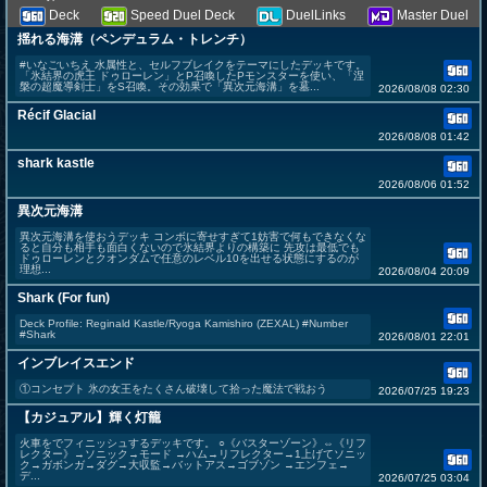
Deck
Speed Duel Deck
DuelLinks
Master Duel
揺れる海溝（ペンデュラム・トレンチ）
#いなごいちえ 水属性と、セルフブレイクをテーマにしたデッキです。
「氷結界の虎王 ドゥローレン」とP召喚したPモンスターを使い、「涅
槃の超魔導剣士」をS召喚。その効果で「異次元海溝」を墓...
2026/08/08 02:30
Récif Glacial
2026/08/08 01:42
shark kastle
2026/08/06 01:52
異次元海溝
異次元海溝を使おうデッキ コンボに寄せすぎて1妨害で何もできなくな
ると自分も相手も面白くないので氷結界よりの構築に 先攻は最低でも
ドゥローレンとクオンダムで任意のレベル10を出せる状態にするのが
理想...
2026/08/04 20:09
Shark (For fun)
Deck Profile: Reginald Kastle/Ryoga Kamishiro (ZEXAL) #Number
#Shark
2026/08/01 22:01
インブレイスエンド
①コンセプト 氷の女王をたくさん破壊して拾った魔法で戦おう
2026/07/25 19:23
【カジュアル】輝く灯籠
火車をでフィニッシュするデッキです。 ○《バスターゾーン》⇔《リフ
レクター》→ソニック→モード →ハム→リフレクター→1上げてソニッ
ク→ガボンガ→ダグ→大収監→バットアス→ゴブゾン →エンフェ→
デ...
2026/07/25 03:04