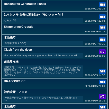
Banisharks Generation Fishes
2026/07/21 03:34
はらおメモ-自分の墓地除外（モンスターだけ
はらおメモ
2026/07/17 22:05
Shimmering Crystals
2026/07/09 06:34
水晶機巧
自分用(愛死天ROO)
2026/06/27 00:20
Clash from the deep
the best of the deep come together to fend off the surface world
2026/05/22 08:03
超臨界海溝
新規真竜、マリアムネPは自分場に出したとき自分デッキからカードを
除外できる。 よってトップをマガラニカやマテリアクトルで自由に変
更して、なるべく多くのゴーティスを除外しようというコンセプト。
エクサレ...
2026/05/05 14:55
DRAGONIC ICE
2026/04/15 20:01
神代凌牙 アニメ
神代凌牙のアニメ風デッキです！ なりきりデュエルにご使用くださ
い！
2026/03/30 16:31
水晶機巧